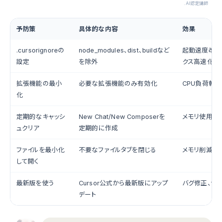
.AI認定講師
予防策
具体的な内容
効果
.cursorignoreの
node_modules、dist、buildなど
起動速度改善
設定
を除外
クス高速化
拡張機能の最小
必要な拡張機能のみ有効化
CPU負荷軽減
化
定期的なキャッシ
New Chat/New Composerを
メモリ使用量
ュクリア
定期的に作成
ファイルを最小化
不要なファイルタブを閉じる
メモリ削減
して開く
最新版を使う
Cursor公式から最新版にアップ
バグ修正、性
デート