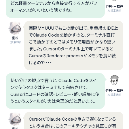
どの軽量ターミナルから直接実行する方がパフ
テキトー教師
ォーマンスがいいという話ですね。
.AI認定講師
実際MYUUUでもこの話が出て、重量級のIDE上
でClaude Codeを動かすのと、ターミナル直打
室谷
ちで動かすのとではメモリ使用量がかなり違い
代表取締役
ました。Cursorのターミナル上で叩いていると
CursorのRenderer processがメモリを食い続
けるので・・・
使い分けの観点で言うと、Claude Codeをメイ
ンで使うタスクはターミナルで完結させて、
テキトー教師
Cursorはコードの確認・レビュー・軽い編集に使
.AI認定講師
うというスタイルが、実は合理的だと思います。
CursorがClaude Codeの重さで遅くなっている
という場合は、このアーキテクチャの見直しが有
室谷