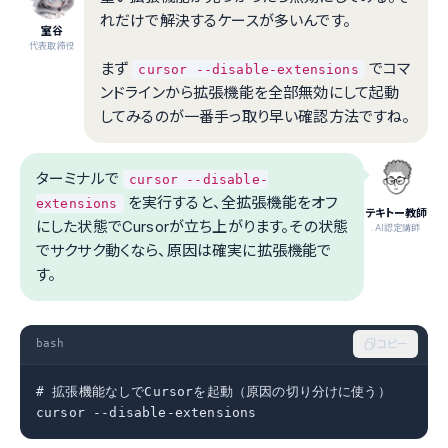
れだけで解決するケースが多いんです。
室谷
代表取締役
まず
でコマ
cursor --disable-extensions
ンドラインから拡張機能を全部無効にして起動
してみるのが一番手っ取り早い確認方法ですね。
ターミナルで
cursor --disable-
を実行すると、全拡張機能をオフ
extensions
テキトー教師
にした状態でCursorが立ち上がります。その状態
.AI認定講師
でサクサク動くなら、原因は確実に拡張機能で
す。
bash
コピー
# 拡張機能なしでCursorを起動（原因の切り分けに使う）

cursor --disable-extensions