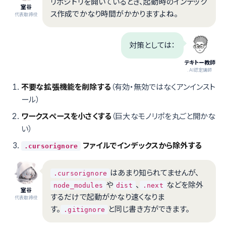
リポジトリを開いているとき、起動時のインデック
室谷
ス作成でかなり時間がかかりますよね。
代表取締役
対策としては：
テキトー教師
.AI認定講師
不要な拡張機能を削除する
（有効・無効ではなくアンインスト
ール）
ワークスペースを小さくする
（巨大なモノリポを丸ごと開かな
い）
ファイルでインデックスから除外する
.cursorignore
はあまり知られてませんが、
.cursorignore
や
、
などを除外
node_modules
dist
.next
室谷
するだけで起動がかなり速くなりま
代表取締役
す。
と同じ書き方ができます。
.gitignore