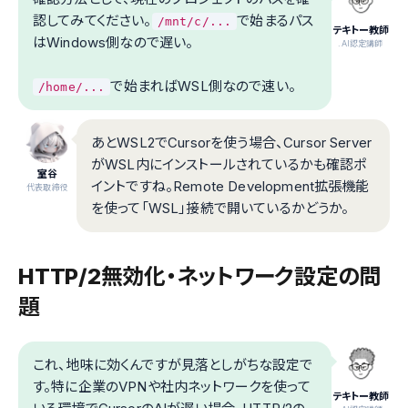
認してみてください。
で始まるパス
/mnt/c/...
テキトー教師
はWindows側なので遅い。
.AI認定講師
で始まればWSL側なので速い。
/home/...
あとWSL2でCursorを使う場合、Cursor Server
がWSL内にインストールされているかも確認ポ
室谷
イントですね。Remote Development拡張機能
代表取締役
を使って「WSL」接続で開いているかどうか。
HTTP/2無効化・ネットワーク設定の問
題
これ、地味に効くんですが見落としがちな設定で
す。特に企業のVPNや社内ネットワークを使って
テキトー教師