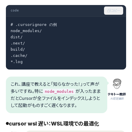
code
コピー
# .cursorignore の例

node_modules/

dist/

.next/

build/

.cache/

*.log
これ、講座で教えると「知らなかった！」って声が
多いですね。特に
が入ったまま
node_modules
テキトー教師
だとCursorが全ファイルをインデックスしようと
.AI認定講師
して起動がものすごく遅くなります。
cursor wsl 遅い：WSL環境での最適化