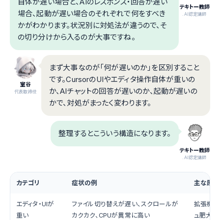
自体が遅い場合と、AIのレスポンス・回答が遅い
テキトー教師
場合、起動が遅い場合のそれぞれで何をすべき
.AI認定講師
かがわかります。状況別に対処法が違うので、そ
の切り分けから入るのが大事ですね。
まず大事なのが「何が遅いのか」を区別すること
です。CursorのUIやエディタ操作自体が重いの
室谷
か、AIチャットの回答が遅いのか、起動が遅いの
代表取締役
かで、対処がまったく変わります。
整理するとこういう構造になります。
テキトー教師
.AI認定講師
カテゴリ
症状の例
主な原因
エディタ・UIが
ファイル切り替えが遅い、スクロールが
拡張機能
重い
カクカク、CPUが異常に高い
ュ肥大化