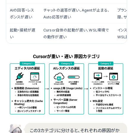
AIの回答・レス
チャットの返答が遅い、Agentが止まる、
プランのu
ポンスが遅い
Auto応答が遅い
限、サー
起動・接続が遅
Cursor自体の起動が遅い、WSL環境で
インスト
い
の動作が遅い
WSL設
この3カテゴリに分けると、それぞれの原因がか