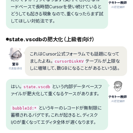
テキトー教師
ードベースで長時間Cursorを使い続けていると
.AI認定講師
どうしても起きる現象なので、重くなったらまず試
してほしい対処法です。
state.vscdbの肥大化（上級者向け）
これはCursor公式フォーラムでも話題になって
ましたよね。
テーブルが上限な
cursorDiskKV
室谷
しに増殖して、数GBになることがあるという話。
代表取締役
はい。
という内部データベースフ
state.vscdb
ァイルが肥大化して重くなるケースがあります。
テキトー教師
.AI認定講師
というキーのレコードが無制限に
bubbleId:*
蓄積されるバグです。これが起きると、ディスク
I/Oが重くなってエディタ全体が遅くなります。