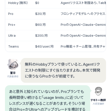
Hobby（無料）
$0
Agentリクエスト制限あり、Tab補
Pro
$20/月
フロンティアモデルへのアクセス、
Pro+
$60/月
ProのOpenAI・Claude・Gemini
Ultra
$200/月
ProのOpenAI・Claude・Gemini
Teams
$40/user/月
Pro機能＋チーム管理、共有チャット
無料のHobbyプランで使っていると、Agentリク
エストの制限にすぐ当たりますよね。本気で開発
室谷
に使うならProからが前提です。
代表取締役
あと意外と知られていないのが、Proプランでも
長時間使い続けると「usage limits」に近づいて
テキトー教師
レスポンスが遅くなることがあります。そういう場
.AI認定講師
合はPro+かUltraへのアップグレードを検討する