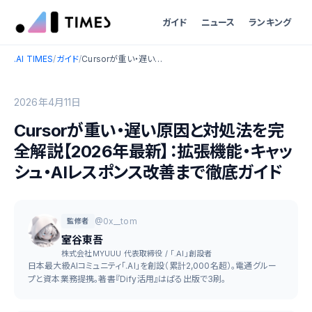
ガイド
ニュース
ランキング
.AI TIMES
/
ガイド
/
Cursorが重い・遅い原因と対処法を完全解説【2026年最新】：拡張機能・キャッシュ・AIレスポンス改善まで徹底ガイド
2026年4月11日
Cursorが重い・遅い原因と対処法を完
全解説【2026年最新】：拡張機能・キャッ
シュ・AIレスポンス改善まで徹底ガイド
@0x__tom
監修者
室谷東吾
株式会社MYUUU 代表取締役 / 「.AI」創設者
日本最大級AIコミュニティ「.AI」を創設（累計2,000名超）。電通グルー
プと資本業務提携。著書『Dify活用』はぱる出版で3刷。