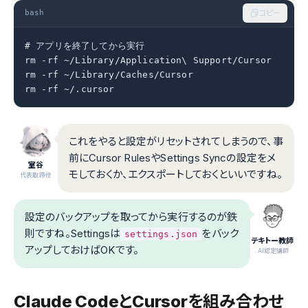
bash
コピー
# アプリを終了してから実行

rm -rf ~/Library/Application\ Support/Cursor

rm -rf ~/Library/Caches/Cursor

rm -rf ~/.cursor
これをやると設定がリセットされてしまうので、事
前にCursor RulesやSettings Syncの設定をメ
室谷
モしておくか、エクスポートしておくといいですね。
代表取締役
設定のバックアップを取ってから実行するのが鉄
則ですね。Settingsは
をバック
settings.json
テキトー教師
アップしておけばOKです。
.AI認定講師
Claude CodeとCursorを組み合わせ