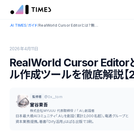
.AI TIMES
/
ガイド
/
RealWorld Cursor Editorとは？無料のWindowsカーソル作成ツールを徹底解説【2026年最新】
2026年4月11日
RealWorld Cursor Ed
ル作成ツールを徹底解説【2
@0x__tom
監修者
室谷東吾
株式会社MYUUU 代表取締役 / 「.AI」創設者
日本最大級AIコミュニティ「.AI」を創設（累計2,000名超）。電通グループと
資本業務提携。著書『Dify活用』はぱる出版で3刷。