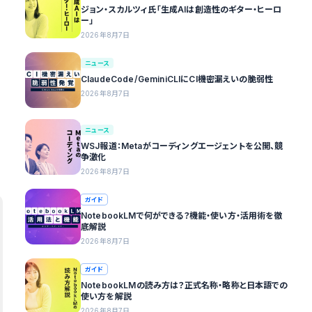
ジョン・スカルツィ氏「生成AIは創造性のギター・ヒーロ
ー」
2026年8月7日
ニュース
ClaudeCode/GeminiCLIにCI機密漏えいの脆弱性
2026年8月7日
ニュース
WSJ報道：Metaがコーディングエージェントを公開、競
争激化
2026年8月7日
ガイド
NotebookLMで何ができる？機能・使い方・活用術を徹
底解説
2026年8月7日
ガイド
NotebookLMの読み方は？正式名称・略称と日本語での
使い方を解説
2026年8月7日