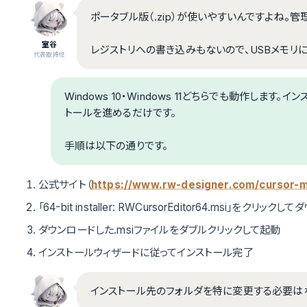
ポータブル版（.zip）が使いやすいんですよね。
室谷
レジストリへの書き込みもないので、USBメモリ
代表取締役
Windows 10・Windows 11どちらでも動作します
トールを進めるだけです。
手順は以下の通りです。
公式サイト（
https://www.rw-designer.com/curso
「64-bit installer: RWCursorEditor64.msi」をクリック
ダウンロードした.msiファイルをダブルクリックして起動
インストールウィザードに従ってインストール完了
インストール先のフォルダを特に変更する必要は