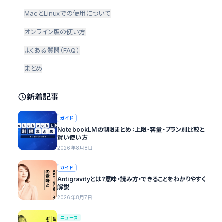
MacとLinuxでの使用について
オンライン版の使い方
よくある質問（FAQ）
まとめ
新着記事
ガイド
NotebookLMの制限まとめ：上限・容量・プラン別比較と
賢い使い方
2026年8月8日
ガイド
Antigravityとは？意味・読み方・できることをわかりやすく
解説
2026年8月7日
ニュース