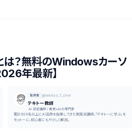
itorとは？無料のWindowsカーソ
026年最新】
@tekitoo_T_cher
監修者
テキトー教師
.AI 認定講師 / 教育×AIの専門家
累計300名以上にAI活用を指導してきた実践派講師。「テキトーに学ぶ」を
モットーに、初心者にもやさしく解説。