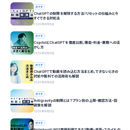
ガイド
ChatGPTの制限を解除する方法！リセットの仕組みと今
すぐできる対処法
2026年8月6日
ガイド
CopilotとChatGPTを徹底比較。機能・料金・業務への活
かし方
2026年8月6日
ガイド
ChatGPTで動画を読み込む方法まとめ。できないときの
対処や無料での活用術も解説
2026年8月6日
ガイド
Antigravityの制限とは？プラン別の上限・確認方法・回
避策を解説
2026年8月5日
ガイド
NotebookLMは商用利用できる？動画・音声・スライドの