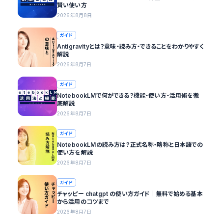
賢い使い方
2026年8月8日
ガイド
Antigravityとは？意味・読み方・できることをわかりやすく
解説
2026年8月7日
ガイド
NotebookLMで何ができる？機能・使い方・活用術を徹
底解説
2026年8月7日
ガイド
NotebookLMの読み方は？正式名称・略称と日本語での
使い方を解説
2026年8月7日
ガイド
チャッピー chatgpt の使い方ガイド｜無料で始める基本
から活用のコツまで
2026年8月7日