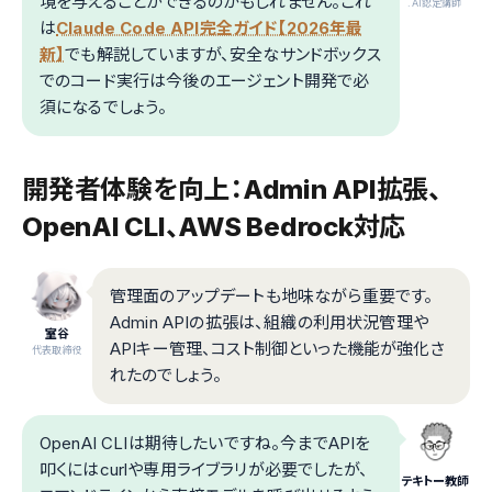
境を与えることができるのかもしれません。これ
.AI認定講師
は
Claude Code API完全ガイド【2026年最
新】
でも解説していますが、安全なサンドボックス
でのコード実行は今後のエージェント開発で必
須になるでしょう。
開発者体験を向上：Admin API拡張、
OpenAI CLI、AWS Bedrock対応
管理面のアップデートも地味ながら重要です。
Admin APIの拡張は、組織の利用状況管理や
室谷
APIキー管理、コスト制御といった機能が強化さ
代表取締役
れたのでしょう。
OpenAI CLIは期待したいですね。今までAPIを
叩くにはcurlや専用ライブラリが必要でしたが、
テキトー教師