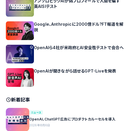
アンソロピックAIが偽プロフィールで人間を騙す
英AISIテスト
Google、Anthropicに2000億ドル?FT報道を解
説
OpenAIら4社が米政府とAI安全性テストで会合へ
OpenAIが聞きながら話せるGPT-Liveを発表
新着記事
ニュース
OpenAI、ChatGPT広告にプロダクトカルーセルを導入
2026年8月6日