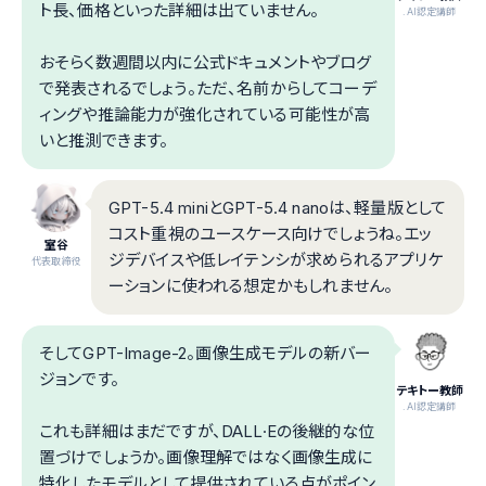
ト長、価格といった詳細は出ていません。
.AI認定講師
おそらく数週間以内に公式ドキュメントやブログ
で発表されるでしょう。ただ、名前からしてコーデ
ィングや推論能力が強化されている可能性が高
いと推測できます。
GPT-5.4 miniとGPT-5.4 nanoは、軽量版として
コスト重視のユースケース向けでしょうね。エッ
室谷
ジデバイスや低レイテンシが求められるアプリケ
代表取締役
ーションに使われる想定かもしれません。
そしてGPT-Image-2。画像生成モデルの新バー
ジョンです。
テキトー教師
.AI認定講師
これも詳細はまだですが、DALL·Eの後継的な位
置づけでしょうか。画像理解ではなく画像生成に
特化したモデルとして提供されている点がポイン