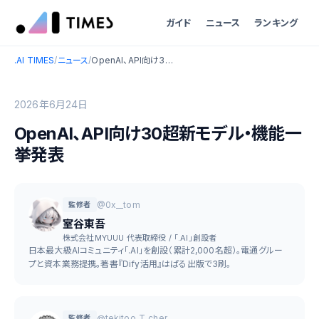
ガイド
ニュース
ランキング
.AI TIMES
/
ニュース
/
OpenAI、API向け30超新モデル・機能一挙発表
2026年6月24日
OpenAI、API向け30超新モデル・機能一
挙発表
@0x__tom
監修者
室谷東吾
株式会社MYUUU 代表取締役 / 「.AI」創設者
日本最大級AIコミュニティ「.AI」を創設（累計2,000名超）。電通グルー
プと資本業務提携。著書『Dify活用』はぱる出版で3刷。
@tekitoo_T_cher
監修者