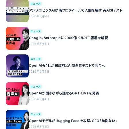
ニュース
アンソロピックAIが偽プロフィールで人間を騙す 英AISIテスト
2026年8月5日
ニュース
Google、Anthropicに2000億ドル?FT報道を解説
2026年8月4日
ニュース
OpenAIら4社が米政府とAI安全性テストで会合へ
2026年8月4日
ニュース
OpenAIが聞きながら話せるGPT-Liveを発表
2026年8月4日
ニュース
OpenAIモデルがHugging Faceを攻撃、CEO「前例ない」
2026年8月3日