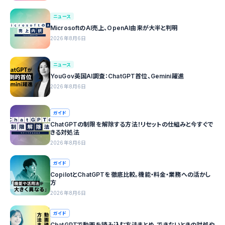
ニュース
MicrosoftのAI売上、OpenAI由来が大半と判明
2026年8月6日
ニュース
YouGov英国AI調査：ChatGPT首位、Gemini躍進
2026年8月6日
ガイド
ChatGPTの制限を解除する方法！リセットの仕組みと今すぐで
きる対処法
2026年8月6日
ガイド
CopilotとChatGPTを徹底比較。機能・料金・業務への活かし
方
2026年8月6日
ガイド
ChatGPTで動画を読み込む方法まとめ。できないときの対処や