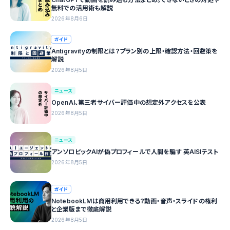
無料での活用術も解説
2026年8月6日
ガイド
Antigravityの制限とは？プラン別の上限・確認方法・回避策を
解説
2026年8月5日
ニュース
OpenAI、第三者サイバー評価中の想定外アクセスを公表
2026年8月5日
ニュース
アンソロピックAIが偽プロフィールで人間を騙す 英AISIテスト
2026年8月5日
ガイド
NotebookLMは商用利用できる？動画・音声・スライドの権利
と企業版まで徹底解説
2026年8月5日