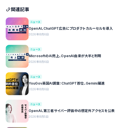
関連記事
ニュース
OpenAI、ChatGPT広告にプロダクトカルーセルを導入
2026年8月6日
ニュース
MicrosoftのAI売上、OpenAI由来が大半と判明
2026年8月6日
ニュース
YouGov英国AI調査：ChatGPT首位、Gemini躍進
2026年8月6日
ニュース
OpenAI、第三者サイバー評価中の想定外アクセスを公表
2026年8月5日