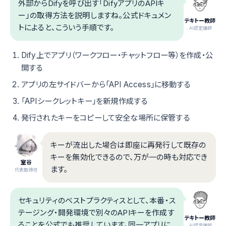
外部からDifyを呼び出す「DifyアプリのAPIキ
ー」の取得方法を説明しますね。公式ドキュメン
テキトー教師
トによると、こういう手順です。
.AI認定講師
Dify上でアプリ（ワークフロー・チャットフロー等）を作成・公
開する
アプリの左サイドバーから「API Access」に移動する
「APIシークレットキー」を新規作成する
発行されたキーをコピーして安全な場所に保管する
キーが流出した場合は即座に再発行して既存の
キーを無効化できるので、万が一の時も対応でき
室谷
ます。
代表取締役
セキュリティのベストプラクティスとして、本番・ス
テージング・開発環境で別々のAPIキーを作成す
テキトー教師
ることを公式でも推奨しています。同一アプリに
.AI認定講師