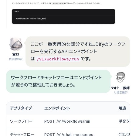
ここが一番実用的な部分ですね。Difyのワークフ
ローを実行するAPIエンドポイント
室谷
は
です。
/v1/workflows/run
代表取締役
ワークフローとチャットフローはエンドポイント
が違うので整理しておきましょう。
テキトー教師
.AI認定講師
アプリタイプ
エンドポイント
用途
ワークフロー
POST /v1/workflows/run
単発タス
チャットフロー
POST /v1/chat-messages
会話型AI