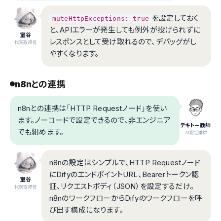
を設定しておく
muteHttpExceptions: true
と、APIエラーが発生しても例外が投げられずに
室谷
レスポンスとして受け取れるので、デバッグがし
代表取締役
やすくなります。
n8nとの連携
n8nとの連携は「HTTP Requestノード」を使い
ます。ノーコードで設定できるので、非エンジニア
テキトー教師
でも組めます。
.AI認定講師
n8nの設定はシンプルで、HTTP Requestノード
にDifyのエンドポイントURL、Bearerトークン認
室谷
証、リクエストボディ（JSON）を設定するだけ。
代表取締役
n8nのワークフローからDifyのワークフローを呼
び出す構成になります。