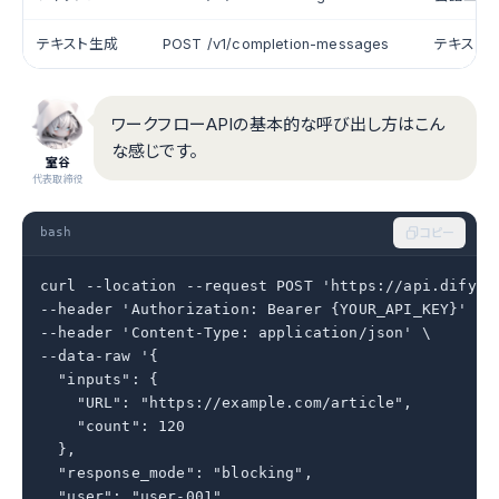
テキスト生成
POST /v1/completion-messages
テキスト
ワークフローAPIの基本的な呼び出し方はこん
な感じです。
室谷
代表取締役
bash
コピー
curl --location --request POST 'https://api.dify.ai
--header 'Authorization: Bearer {YOUR_API_KEY}' \

--header 'Content-Type: application/json' \

--data-raw '{

  "inputs": {

    "URL": "https://example.com/article",

    "count": 120

  },

  "response_mode": "blocking",

  "user": "user-001"
