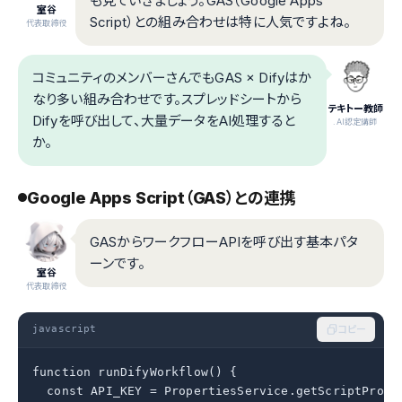
も見ていきましょう。GAS（Google Apps
室谷
Script）との組み合わせは特に人気ですよね。
代表取締役
コミュニティのメンバーさんでもGAS × Difyはか
なり多い組み合わせです。スプレッドシートから
テキトー教師
Difyを呼び出して、大量データをAI処理すると
.AI認定講師
か。
Google Apps Script（GAS）との連携
GASからワークフローAPIを呼び出す基本パタ
ーンです。
室谷
代表取締役
javascript
コピー
function runDifyWorkflow() {

  const API_KEY = PropertiesService.getScriptProper