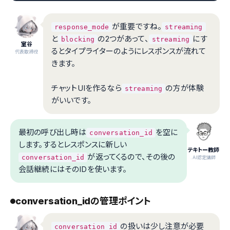
が重要ですね。
response_mode
streaming
と
の2つがあって、
にす
blocking
streaming
室谷
るとタイプライターのようにレスポンスが流れて
代表取締役
きます。
チャットUIを作るなら
の方が体験
streaming
がいいです。
最初の呼び出し時は
を空に
conversation_id
します。するとレスポンスに新しい
テキトー教師
が返ってくるので、その後の
conversation_id
.AI認定講師
会話継続にはそのIDを使います。
conversation_idの管理ポイント
の扱いは少し注意が必要
conversation_id