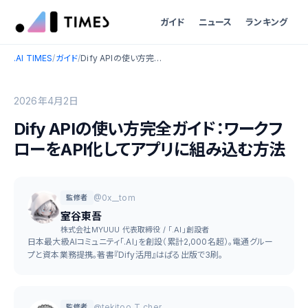
ガイド
ニュース
ランキング
.AI TIMES
/
ガイド
/
Dify APIの使い方完全ガイド：ワークフローをAPI化してアプリに組み込む方法
2026年4月2日
Dify APIの使い方完全ガイド：ワークフ
ローをAPI化してアプリに組み込む方法
@0x__tom
監修者
室谷東吾
株式会社MYUUU 代表取締役 / 「.AI」創設者
日本最大級AIコミュニティ「.AI」を創設（累計2,000名超）。電通グルー
プと資本業務提携。著書『Dify活用』はぱる出版で3刷。
@tekitoo_T_cher
監修者