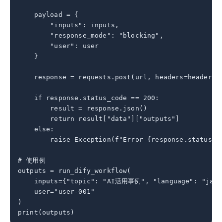
    payload = {

        "inputs": inputs,

        "response_mode": "blocking",

        "user": user

    }

    response = requests.post(url, headers=headers, 
    if response.status_code == 200:

        result = response.json()

        return result["data"]["outputs"]

    else:

        raise Exception(f"Error {response.status_co
# 使用例

outputs = run_dify_workflow(

    inputs={"topic": "AI活用事例", "language": "ja"},
    user="user-001"

)

print(outputs)