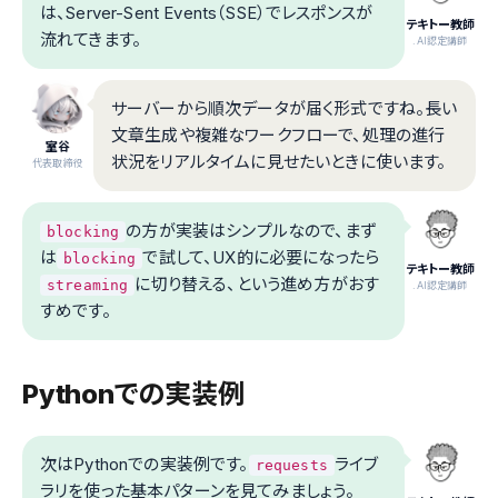
は、Server-Sent Events（SSE）でレスポンスが
テキトー教師
流れてきます。
.AI認定講師
サーバーから順次データが届く形式ですね。長い
文章生成や複雑なワークフローで、処理の進行
室谷
状況をリアルタイムに見せたいときに使います。
代表取締役
の方が実装はシンプルなので、まず
blocking
は
で試して、UX的に必要になったら
blocking
テキトー教師
に切り替える、という進め方がおす
streaming
.AI認定講師
すめです。
Pythonでの実装例
次はPythonでの実装例です。
ライブ
requests
ラリを使った基本パターンを見てみましょう。