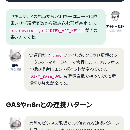
セキュリティの観点から、APIキーはコードに直
書きせず環境変数から読み込む形が基本です。
テキトー教師
がその
os.environ.get("DIFY_API_KEY")
.AI認定講師
書き方ですね。
実運用だと
ファイルか、クラウド環境のシ
.env
ークレットマネージャーで管理します。セルフホス
室谷
ト版の場合はエンドポイントが変わるので、
代表取締役
も環境変数で持っておくと環
DIFY_BASE_URL
境切り替えが楽です。
GASやn8nとの連携パターン
実際のビジネス現場でよく使われる連携パターン