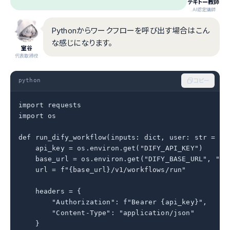
テキトー教師
.AI認定講師
Pythonからワークフローを呼び出す場合はこん
な感じになります。
室谷
代表取締役
python
コピー
import requests

import os

def run_dify_workflow(inputs: dict, user: str = "de
    api_key = os.environ.get("DIFY_API_KEY")

    base_url = os.environ.get("DIFY_BASE_URL", "htt
    url = f"{base_url}/v1/workflows/run"

    headers = {

        "Authorization": f"Bearer {api_key}",

        "Content-Type": "application/json"

    }
