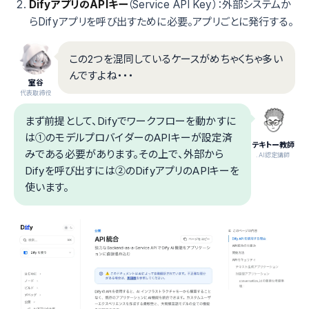
DifyアプリのAPIキー
（Service API Key）：外部システムか
らDifyアプリを呼び出すために必要。アプリごとに発行する。
この2つを混同しているケースがめちゃくちゃ多い
んですよね・・・
室谷
代表取締役
まず前提として、Difyでワークフローを動かすに
は①のモデルプロバイダーのAPIキーが設定済
テキトー教師
みである必要があります。その上で、外部から
.AI認定講師
Difyを呼び出すには②のDifyアプリのAPIキーを
使います。