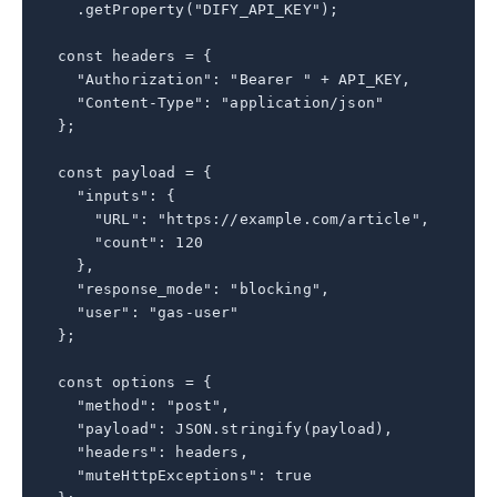
    .getProperty("DIFY_API_KEY");

  const headers = {

    "Authorization": "Bearer " + API_KEY,

    "Content-Type": "application/json"

  };

  const payload = {

    "inputs": {

      "URL": "https://example.com/article",

      "count": 120

    },

    "response_mode": "blocking",

    "user": "gas-user"

  };

  const options = {

    "method": "post",

    "payload": JSON.stringify(payload),

    "headers": headers,

    "muteHttpExceptions": true
