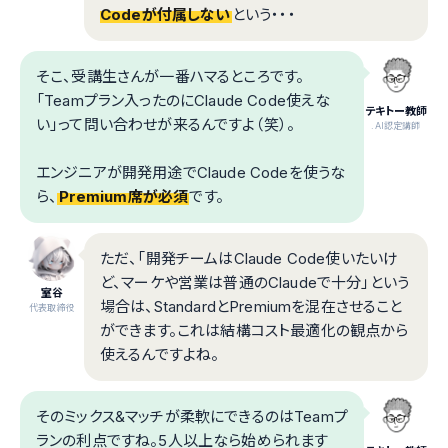
Codeが付属しない
という・・・
そこ、受講生さんが一番ハマるところです。
「Teamプラン入ったのにClaude Code使えな
テキトー教師
い」って問い合わせが来るんですよ（笑）。
.AI認定講師
エンジニアが開発用途でClaude Codeを使うな
ら、
Premium席が必須
です。
ただ、「開発チームはClaude Code使いたいけ
ど、マーケや営業は普通のClaudeで十分」という
室谷
場合は、StandardとPremiumを混在させること
代表取締役
ができます。これは結構コスト最適化の観点から
使えるんですよね。
そのミックス&マッチが柔軟にできるのはTeamプ
ランの利点ですね。5人以上なら始められます