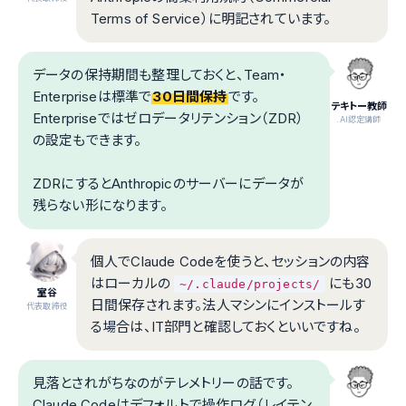
Terms of Service）に明記されています。
データの保持期間も整理しておくと、Team・
Enterpriseは標準で
30日間保持
です。
テキトー教師
Enterpriseではゼロデータリテンション（ZDR）
.AI認定講師
の設定もできます。
ZDRにするとAnthropicのサーバーにデータが
残らない形になります。
個人でClaude Codeを使うと、セッションの内容
はローカルの
にも30
~/.claude/projects/
室谷
日間保存されます。法人マシンにインストールす
代表取締役
る場合は、IT部門と確認しておくといいですね。
見落とされがちなのがテレメトリーの話です。
Claude Codeはデフォルトで操作ログ（レイテン