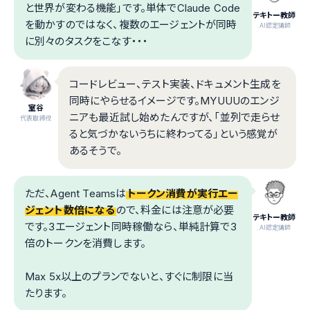
と世界が変わる機能」です。単体でClaude Code
テキトー教師
を動かすのではなく、複数のエージェントが同時
.AI認定講師
に別々のタスクをこなす・・・
コードレビュー、テスト実装、ドキュメント生成を
同時にやらせるイメージです。MYUUUのエンジ
室谷
ニアも最近試し始めたんですが、「並列で走らせ
代表取締役
ると気づかないうちに終わってる」という感覚が
あるそうで。
ただ、Agent Teamsは
トークン消費が実行エー
ジェント数倍になる
ので、料金には注意が必要
テキトー教師
です。3エージェント同時稼働なら、単純計算で3
.AI認定講師
倍のトークンを消費します。
Max 5x以上のプランでないと、すぐに制限に当
たります。