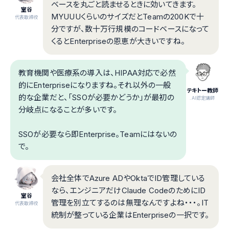
ベースを丸ごと読ませるときに効いてきます。
室谷
MYUUUくらいのサイズだとTeamの200Kで十
代表取締役
分ですが、数十万行規模のコードベースになって
くるとEnterpriseの恩恵が大きいですね。
教育機関や医療系の導入は、HIPAA対応で必然
的にEnterpriseになりますね。それ以外の一般
テキトー教師
的な企業だと、「SSOが必要かどうか」が最初の
.AI認定講師
分岐点になることが多いです。
SSOが必要なら即Enterprise。Teamにはないの
で。
会社全体でAzure ADやOktaでID管理している
なら、エンジニアだけClaude CodeのためにID
室谷
管理を別立てするのは無理なんですよね・・・。IT
代表取締役
統制が整っている企業はEnterpriseの一択です。