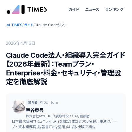
ガイド
ニュース
ランキング
.AI TIMES
/
ガイド
/
Claude Code法人・組織導入完全ガイド【2026年最新】：Teamプラン・Enterprise・料金・セキュリティ・管理設定を徹底解説
2026年4月16日
Claude Code法人・組織導入完全ガイド
【2026年最新】：Teamプラン・
Enterprise・料金・セキュリティ・管理設
定を徹底解説
@0x__tom
監修者
室谷東吾
株式会社MYUUU 代表取締役 / 「.AI」創設者
日本最大級AIコミュニティ「.AI」を創設（累計2,000名超）。電通グルー
プと資本業務提携。著書『Dify活用』はぱる出版で3刷。