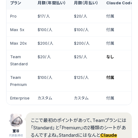
プラン
月額（年間払い）
月額（月払い）
Claude Code
Pro
$17/人
$20/人
付属
Max 5x
$100/人
$100/人
付属
Max 20x
$200/人
$200/人
付属
Team
$20/人
$25/人
なし
Standard
Team
$100/人
$125/人
付属
Premium
Enterprise
カスタム
カスタム
付属
ここで最初のポイントがあって、Teamプランには
「Standard」と「Premium」の2種類のシートがあ
室谷
るんですよね。Standardにはなんと
Claude
代表取締役