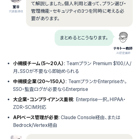
て解説しました。個人利用と違って、プラン選び・
室谷
管理機能・セキュリティの3つを同時に考える必
代表取締役
要があります。
まとめるとこうなります。
テキトー教師
.AI認定講師
小規模チーム（5〜20人）
: Teamプラン Premium $100/人/
月、SSOが不要なら即始められる
中規模企業（20〜150人）
: TeamプランかEnterpriseか。
SSO・監査ログが必要ならEnterprise
大企業・コンプライアンス重視
: Enterprise一択。HIPAA・
ZDR・SCIM対応
APIベース管理が必要
: Claude Console経由、または
Bedrock/Vertex経由