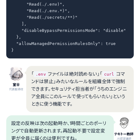
      "Read(./.env)",

      "Read(./.env.*)",

      "Read(./secrets/**)"

    ],

    "disableBypassPermissionsMode": "disable"

  },

  "allowManagedPermissionRulesOnly": true

}
「
ファイルは絶対読めない」「
コマ
.env
curl
ンドは禁止」みたいなルールを組織全体で強制
室谷
できます。セキュリティ担当者が「うちのエンジニ
代表取締役
ア全員にこのルールで使ってもらいたい」という
ときに使う機能です。
設定の反映は次の起動時か、1時間ごとのポーリ
ングで自動更新されます。再起動不要で設定変
テキトー教師
更が全員に届くのは便利ですね。
.AI認定講師