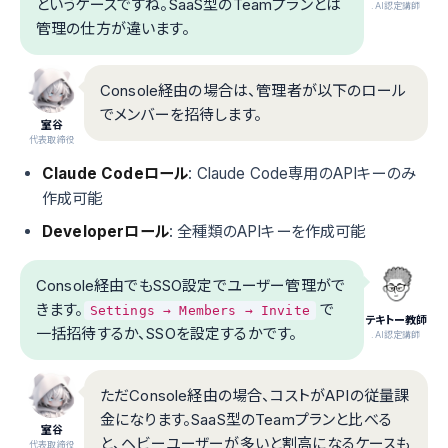
というケースですね。SaaS型のTeamプランとは
.AI認定講師
管理の仕方が違います。
Console経由の場合は、管理者が以下のロール
でメンバーを招待します。
室谷
代表取締役
Claude Codeロール
: Claude Code専用のAPIキーのみ
作成可能
Developerロール
: 全種類のAPIキーを作成可能
Console経由でもSSO設定でユーザー管理がで
きます。
で
Settings → Members → Invite
テキトー教師
一括招待するか、SSOを設定するかです。
.AI認定講師
ただConsole経由の場合、コストがAPIの従量課
金になります。SaaS型のTeamプランと比べる
室谷
と、ヘビーユーザーが多いと割高になるケースも
代表取締役