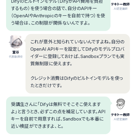
Difyのビルトインモデル（DifyがAPI費用を負担
テキトー教師
するもの）を使う場合の話で、自分のAPIキー
.AI認定講師
（OpenAIやAnthropicのキーを自前で持つ）を使
う場合は、この制限が関係ないんですよ。
これが意外と知られていないんですよね。自分の
OpenAI APIキーを設定してDifyのモデルプロバ
室谷
イダーに登録しておけば、Sandboxプランでも実
代表取締役
質無制限に使えます。
クレジット消費はDifyのビルトインモデルを使っ
たときだけです。
受講生さんに「Difyは無料でそこそこ使えます
よ」と言うとき、必ずこの点を補足しています。API
テキトー教師
キーを自前で用意すれば、Sandboxでも本番に
.AI認定講師
近い検証ができますよ、と。