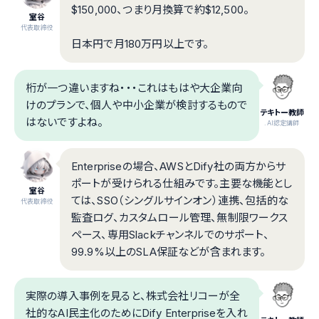
$150,000、つまり月換算で約$12,500。
室谷
代表取締役
日本円で月180万円以上です。
桁が一つ違いますね・・・これはもはや大企業向
けのプランで、個人や中小企業が検討するもので
テキトー教師
はないですよね。
.AI認定講師
Enterpriseの場合、AWSとDify社の両方からサ
ポートが受けられる仕組みです。主要な機能とし
室谷
ては、SSO（シングルサインオン）連携、包括的な
代表取締役
監査ログ、カスタムロール管理、無制限ワークス
ペース、専用Slackチャンネルでのサポート、
99.9%以上のSLA保証などが含まれます。
実際の導入事例を見ると、株式会社リコーが全
社的なAI民主化のためにDify Enterpriseを入れ