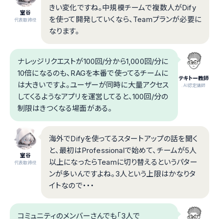
きい変化ですね。中規模チームで複数人がDify
室谷
を使って開発していくなら、Teamプランが必要に
代表取締役
なります。
ナレッジリクエストが100回/分から1,000回/分に
10倍になるのも、RAGを本番で使ってるチームに
テキトー教師
は大きいですよ。ユーザーが同時に大量アクセス
.AI認定講師
してくるようなアプリを運営してると、100回/分の
制限はきつくなる場面がある。
海外でDifyを使ってるスタートアップの話を聞く
と、最初はProfessionalで始めて、チームが5人
室谷
以上になったらTeamに切り替えるというパター
代表取締役
ンが多いんですよね。3人という上限はかなりタ
イトなので・・・
コミュニティのメンバーさんでも「3人で