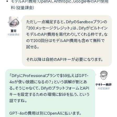
モデルAPI費用：OpenAI、Anthropic、Google等のAPI使用
料（従量課金）
ただし一点補足すると、DifyのSandboxプランの
「200メッセージクレジット」は、Difyがビルトイン
室谷
モデルのAPI費用を肩代わりしてくれる枠です。な
代表取締役
ので200回分はモデルAPI費用も含めて無料で
試せる。
それ以降は自前のAPIキーが必要になります。
「DifyにProfessionalプランで$59払えばGPT-
4oが使い放題になるの？」という誤解が割とあ
テキトー教師
る。そうじゃなくて、DifyのプラットフォームとAPI
.AI認定講師
キーを設定するための環境に$59を払う、という
話ですね。
GPT-4oの費用は別にOpenAIに払います。