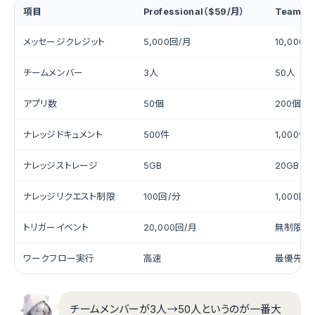
項目
Professional（$59/月）
Team（$
メッセージクレジット
5,000回/月
10,000
チームメンバー
3人
50人
アプリ数
50個
200個
ナレッジドキュメント
500件
1,000件
ナレッジストレージ
5GB
20GB
ナレッジリクエスト制限
100回/分
1,000回
トリガーイベント
20,000回/月
無制限
ワークフロー実行
高速
最優先
チームメンバーが3人→50人というのが一番大