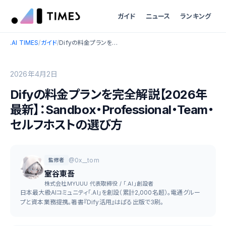
ガイド
ニュース
ランキング
.AI TIMES
/
ガイド
/
Difyの料金プランを完全解説【2026年最新】：Sandbox・Professional・Team・セルフホストの選び方
2026年4月2日
Difyの料金プランを完全解説【2026年
最新】：Sandbox・Professional・Team・
セルフホストの選び方
@0x__tom
監修者
室谷東吾
株式会社MYUUU 代表取締役 / 「.AI」創設者
日本最大級AIコミュニティ「.AI」を創設（累計2,000名超）。電通グルー
プと資本業務提携。著書『Dify活用』はぱる出版で3刷。