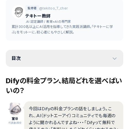
@tekitoo_T_cher
監修者
テキトー教師
.AI 認定講師 / 教育×AIの専門家
累計300名以上にAI活用を指導してきた実践派講師。「テキトーに学
ぶ」をモットーに、初心者にもやさしく解説。
目次
Difyの料金プラン、結局どれを選べばい
いの？
今回はDifyの料金プランの話をしましょう。こ
れ、.AI（ドットエーアイ）コミュニティでも毎週の
室谷
ように聞かれるんですよね・・・「Difyって無料で
代表取締役