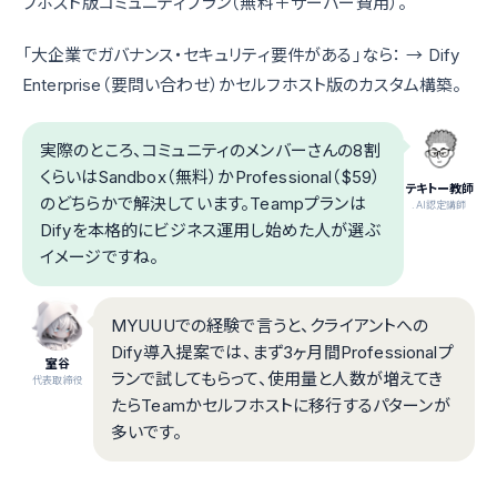
フホスト版コミュニティプラン（無料＋サーバー費用）。
「大企業でガバナンス・セキュリティ要件がある」なら： → Dify
Enterprise（要問い合わせ）かセルフホスト版のカスタム構築。
実際のところ、コミュニティのメンバーさんの8割
くらいはSandbox（無料）かProfessional（$59）
テキトー教師
のどちらかで解決しています。Teampプランは
.AI認定講師
Difyを本格的にビジネス運用し始めた人が選ぶ
イメージですね。
MYUUUでの経験で言うと、クライアントへの
Dify導入提案では、まず3ヶ月間Professionalプ
室谷
ランで試してもらって、使用量と人数が増えてき
代表取締役
たらTeamかセルフホストに移行するパターンが
多いです。