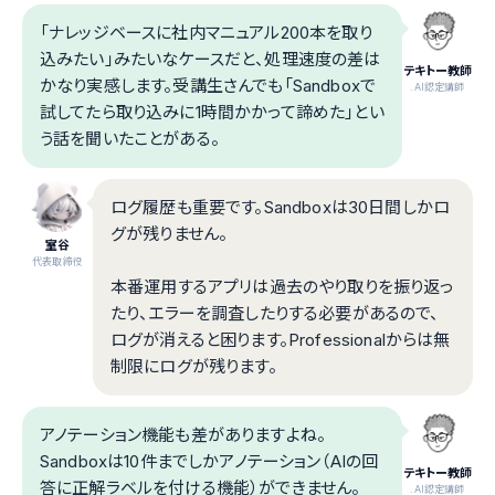
「ナレッジベースに社内マニュアル200本を取り
込みたい」みたいなケースだと、処理速度の差は
テキトー教師
かなり実感します。受講生さんでも「Sandboxで
.AI認定講師
試してたら取り込みに1時間かかって諦めた」とい
う話を聞いたことがある。
ログ履歴も重要です。Sandboxは30日間しかロ
グが残りません。
室谷
代表取締役
本番運用するアプリは過去のやり取りを振り返っ
たり、エラーを調査したりする必要があるので、
ログが消えると困ります。Professionalからは無
制限にログが残ります。
アノテーション機能も差がありますよね。
Sandboxは10件までしかアノテーション（AIの回
テキトー教師
答に正解ラベルを付ける機能）ができません。
.AI認定講師