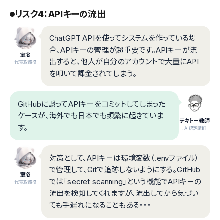
リスク4：APIキーの流出
ChatGPT APIを使ってシステムを作っている場
合、APIキーの管理が超重要です。APIキーが流
室谷
出すると、他人が自分のアカウントで大量にAPI
代表取締役
を叩いて課金されてしまう。
GitHubに誤ってAPIキーをコミットしてしまった
ケースが、海外でも日本でも頻繁に起きていま
テキトー教師
す。
.AI認定講師
対策として、APIキーは環境変数（.envファイル）
で管理して、Gitで追跡しないようにする。GitHub
室谷
では「secret scanning」という機能でAPIキーの
代表取締役
流出を検知してくれますが、流出してから気づい
ても手遅れになることもある・・・