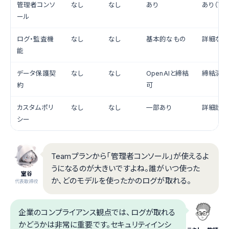
管理者コンソ
なし
なし
あり
あり（高
ール
ログ・監査機
なし
なし
基本的なもの
詳細なも
能
データ保護契
なし
なし
OpenAIと締結
締結済み
約
可
カスタムポリ
なし
なし
一部あり
詳細設定
シー
Teamプランから「管理者コンソール」が使えるよ
うになるのが大きいですよね。誰がいつ使った
室谷
か、どのモデルを使ったかのログが取れる。
代表取締役
企業のコンプライアンス観点では、ログが取れる
かどうかは非常に重要です。セキュリティインシ