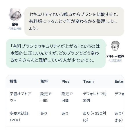
セキュリティという観点からプランを比較すると、
有料版にすることで何が変わるかを整理しまし
室谷
ょう。
代表取締役
「有料プランでセキュリティが上がる」というのは
本質的に正しいんですが、どのプランでどう変わ
テキトー教師
るかをきちんと理解している人が少ないです。
.AI認定講師
機能
無料
Plus
Team
Enterpr
学習オプトア
設定で
設定で
デフォルトで対
デフォル
ウト
可能
可能
象外
多要素認証
あり
あり
あり（+SSO対
あり（S
（2FA）
応）
きる）