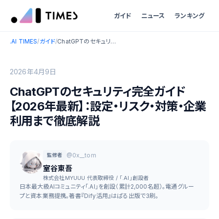
ガイド
ニュース
ランキング
.AI TIMES
/
ガイド
/
ChatGPTのセキュリティ完全ガイド【2026年最新】：設定・リスク・対策・企業利用まで徹底解説
2026年4月9日
ChatGPTのセキュリティ完全ガイド
【2026年最新】：設定・リスク・対策・企業
利用まで徹底解説
@0x__tom
監修者
室谷東吾
株式会社MYUUU 代表取締役 / 「.AI」創設者
日本最大級AIコミュニティ「.AI」を創設（累計2,000名超）。電通グルー
プと資本業務提携。著書『Dify活用』はぱる出版で3刷。