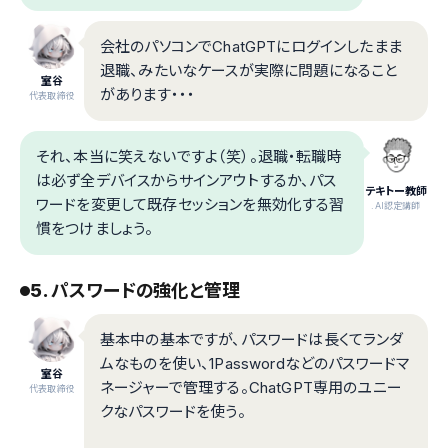
会社のパソコンでChatGPTにログインしたまま
退職、みたいなケースが実際に問題になること
室谷
があります・・・
代表取締役
それ、本当に笑えないですよ（笑）。退職・転職時
は必ず全デバイスからサインアウトするか、パス
テキトー教師
ワードを変更して既存セッションを無効化する習
.AI認定講師
慣をつけましょう。
5. パスワードの強化と管理
基本中の基本ですが、パスワードは長くてランダ
ムなものを使い、1Passwordなどのパスワードマ
室谷
ネージャーで管理する。ChatGPT専用のユニー
代表取締役
クなパスワードを使う。