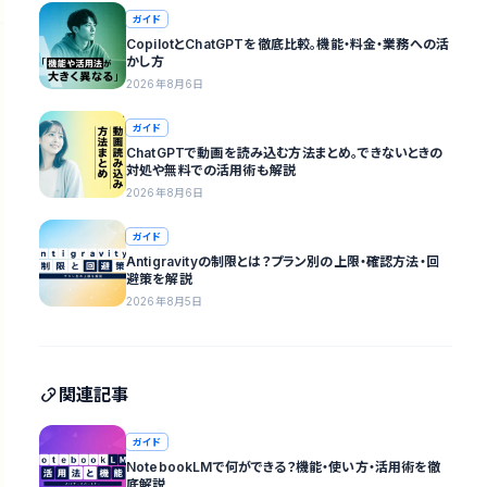
ガイド
CopilotとChatGPTを徹底比較。機能・料金・業務への活
かし方
2026年8月6日
ガイド
ChatGPTで動画を読み込む方法まとめ。できないときの
対処や無料での活用術も解説
2026年8月6日
ガイド
Antigravityの制限とは？プラン別の上限・確認方法・回
避策を解説
2026年8月5日
関連記事
ガイド
NotebookLMで何ができる？機能・使い方・活用術を徹
底解説