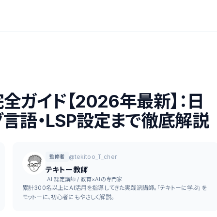
定完全ガイド【2026年最新】：日
言語・LSP設定まで徹底解説
@tekitoo_T_cher
監修者
テキトー教師
.AI 認定講師 / 教育×AIの専門家
累計300名以上にAI活用を指導してきた実践派講師。「テキトーに学ぶ」を
モットーに、初心者にもやさしく解説。