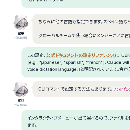
ちなみに他の言語も指定できます。スペイン語な
室谷
グローバルチームで使う場合にメンバーごとに言
代表取締役
この設定、
公式ドキュメントの設定リファレンス
に「Conf
(e.g., "japanese", "spanish", "french"). Claude will
voice dictation language.」と明記されて
CLIコマンドで設定する方法もあります。
/confi
室谷
代表取締役
インタラクティブメニューが出て選べるので、ファイル
ます。