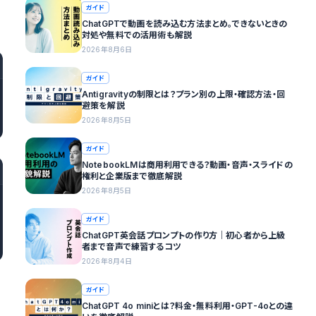
ガイド
ChatGPTで動画を読み込む方法まとめ。できないときの
対処や無料での活用術も解説
2026年8月6日
ガイド
Antigravityの制限とは？プラン別の上限・確認方法・回
避策を解説
2026年8月5日
ガイド
NotebookLMは商用利用できる？動画・音声・スライドの
権利と企業版まで徹底解説
2026年8月5日
ガイド
ChatGPT英会話プロンプトの作り方｜初心者から上級
者まで音声で練習するコツ
2026年8月4日
ガイド
ChatGPT 4o miniとは？料金・無料利用・GPT-4oとの違