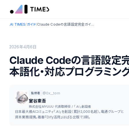
.AI TIMES
/
ガイド
/
Claude Codeの言語設定完全ガイド【2026年最新】：日本語化・対応プログラミング言語・LSP設定まで徹底解説
2026年4月6日
Claude Codeの言語設
本語化・対応プログラミング
@0x__tom
監修者
室谷東吾
株式会社MYUUU 代表取締役 / 「.AI」創設者
日本最大級AIコミュニティ「.AI」を創設（累計2,000名超）。電通グループと
資本業務提携。著書『Dify活用』はぱる出版で3刷。