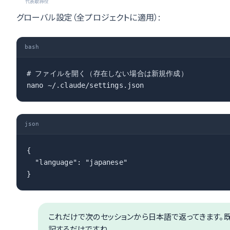
代表取締役
グローバル設定（全プロジェクトに適用）:
bash
# ファイルを開く（存在しない場合は新規作成）

nano ~/.claude/settings.json
json
{

  "language": "japanese"

}
これだけで次のセッションから日本語で返ってきます。既存のs
記するだけですね。