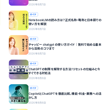
2026年8月7日
ガイド
NotebookLMの読み方は？正式名称・略称と日本語での
使い方を解説
2026年8月7日
ガイド
チャッピー chatgpt の使い方ガイド｜無料で始める基本
から活用のコツまで
2026年8月7日
ガイド
ChatGPTの制限を解除する方法！リセットの仕組みと今
すぐできる対処法
2026年8月6日
ガイド
CopilotとChatGPTを徹底比較。機能・料金・業務への活
かし方
2026年8月6日