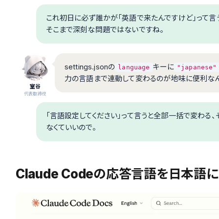
これ初日に必ず誰かが「英語で来たんですけど」って言う
そこまで深刻な問題ではないですね。
settings.jsonの
キーに
language
"japanese"
力の言語まで連動して変わるのが地味に便利なん
室谷
代表取締役
「言語設定してください」って言うと全部一括で変わる、
なくていいので。
Claude Codeの応答言語を日本