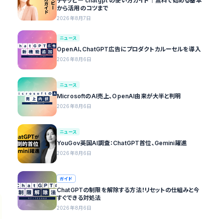
チャッピー chatgpt の使い方ガイド｜無料で始める基本
から活用のコツまで
2026年8月7日
ニュース
OpenAI、ChatGPT広告にプロダクトカルーセルを導入
2026年8月6日
ニュース
MicrosoftのAI売上、OpenAI由来が大半と判明
2026年8月6日
ニュース
YouGov英国AI調査：ChatGPT首位、Gemini躍進
2026年8月6日
ガイド
ChatGPTの制限を解除する方法！リセットの仕組みと今
すぐできる対処法
2026年8月6日