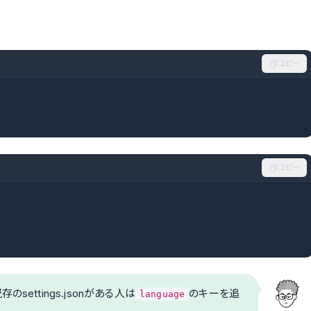
コピー
コピー
ettings.jsonがある人は
のキーを追
language