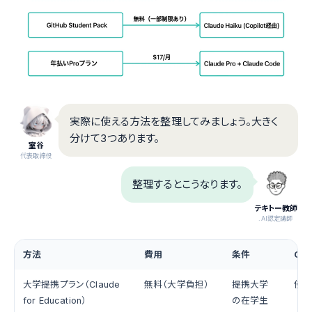
実際に使える方法を整理してみましょう。大きく
分けて3つあります。
室谷
代表取締役
整理するとこうなります。
テキトー教師
.AI認定講師
方法
費用
条件
Cla
大学提携プラン（Claude
無料（大学負担）
提携大学
使
for Education）
の在学生