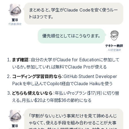
まとめると、学生がClaude Codeを安く使うルー
トは3つです。
室谷
代表取締役
優先順位としてはこうなります。
テキトー教師
.AI認定講師
まず確認
：自分の大学がClaude for Educationに参加して
いるか。参加していれば無料でClaude Proが使える
コーディング学習目的なら
：GitHub Student Developer
Packを申し込んでCopilot経由でClaude Haikuを使う
どちらも使えないなら
：年払いProプラン（$17/月）に切り替
える。月払い$20より年間$36の節約になる
「学割がない」という事実だけを見て諦めるんじ
ゃなくて、使える手段を組み合わせることが大事
室谷