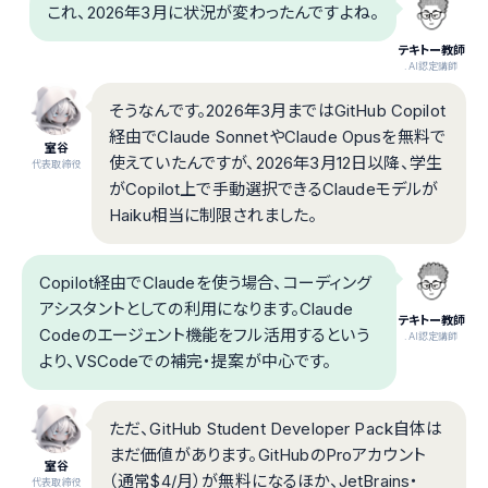
これ、2026年3月に状況が変わったんですよね。
テキトー教師
.AI認定講師
そうなんです。2026年3月まではGitHub Copilot
経由でClaude SonnetやClaude Opusを無料で
室谷
使えていたんですが、2026年3月12日以降、学生
代表取締役
がCopilot上で手動選択できるClaudeモデルが
Haiku相当に制限されました。
Copilot経由でClaudeを使う場合、コーディング
アシスタントとしての利用になります。Claude
テキトー教師
Codeのエージェント機能をフル活用するという
.AI認定講師
より、VSCodeでの補完・提案が中心です。
ただ、GitHub Student Developer Pack自体は
まだ価値があります。GitHubのProアカウント
室谷
（通常$4/月）が無料になるほか、JetBrains・
代表取締役