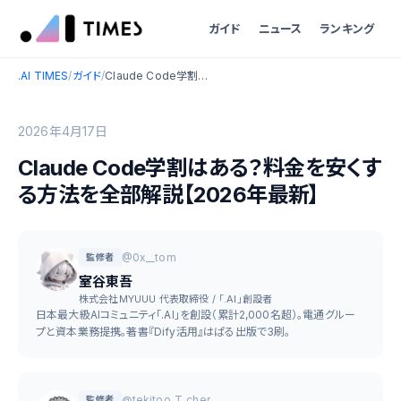
ガイド
ニュース
ランキング
.AI TIMES
/
ガイド
/
Claude Code学割はある？料金を安くする方法を全部解説【2026年最新】
2026年4月17日
Claude Code学割はある？料金を安くす
る方法を全部解説【2026年最新】
@0x__tom
監修者
室谷東吾
株式会社MYUUU 代表取締役 / 「.AI」創設者
日本最大級AIコミュニティ「.AI」を創設（累計2,000名超）。電通グルー
プと資本業務提携。著書『Dify活用』はぱる出版で3刷。
@tekitoo_T_cher
監修者