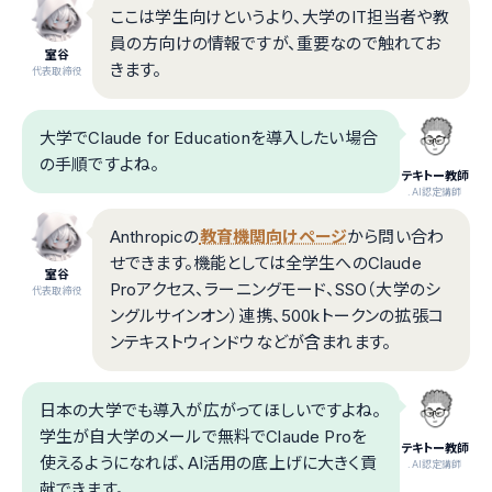
ここは学生向けというより、大学のIT担当者や教
員の方向けの情報ですが、重要なので触れてお
室谷
きます。
代表取締役
大学でClaude for Educationを導入したい場合
の手順ですよね。
テキトー教師
.AI認定講師
Anthropicの
教育機関向けページ
から問い合わ
せできます。機能としては全学生へのClaude
室谷
Proアクセス、ラーニングモード、SSO（大学のシ
代表取締役
ングルサインオン）連携、500kトークンの拡張コ
ンテキストウィンドウなどが含まれます。
日本の大学でも導入が広がってほしいですよね。
学生が自大学のメールで無料でClaude Proを
テキトー教師
使えるようになれば、AI活用の底上げに大きく貢
.AI認定講師
献できます。