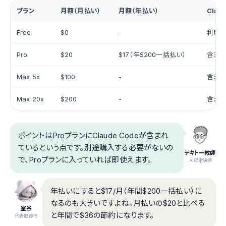
プラン
月額（月払い）
月額（年払い）
Clau
Free
$0
-
利用
Pro
$20
$17（年$200一括払い）
含まれ
Max 5x
$100
-
含まれ
Max 20x
$200
-
含まれ
ポイントはProプランにClaude Codeが含まれ
ているという点です。別途購入する必要がないの
テキトー教師
で、Proプランに入っていれば即使えます。
.AI認定講師
年払いにすると$17/月（年間$200一括払い）に
なるのも大きいですよね。月払いの$20と比べる
室谷
と年間で$36の節約になります。
代表取締役