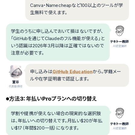
Canva・Namecheapなど100以上のツールが学
生無料で使えます。
学生のうちに申し込んでおいて損はないですが、
「GitHubを通じてClaudeのフル機能が使える」と
テキトー教師
いう認識は2026年3月以降は正確ではないので
.AI認定講師
注意が必要です。
申し込みは
GitHub Education
から。学籍メー
ルや在学証明書で認証します。
室谷
代表取締役
方法3：年払いProプランへの切り替え
学割や提携が使えない場合の現実的な選択肢
は、年払いへの切り替えです。月払い$20が年払
テキトー教師
い$17（年間$200一括）になります。
.AI認定講師