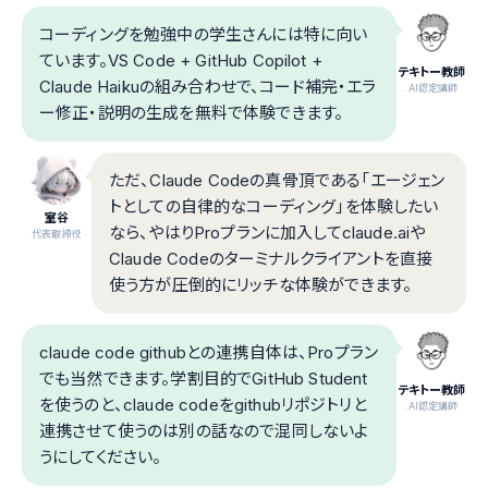
コーディングを勉強中の学生さんには特に向い
ています。VS Code + GitHub Copilot +
テキトー教師
Claude Haikuの組み合わせで、コード補完・エラ
.AI認定講師
ー修正・説明の生成を無料で体験できます。
ただ、Claude Codeの真骨頂である「エージェン
トとしての自律的なコーディング」を体験したい
室谷
なら、やはりProプランに加入してclaude.aiや
代表取締役
Claude Codeのターミナルクライアントを直接
使う方が圧倒的にリッチな体験ができます。
claude code githubとの連携自体は、Proプラン
でも当然できます。学割目的でGitHub Student
テキトー教師
を使うのと、claude codeをgithubリポジトリと
.AI認定講師
連携させて使うのは別の話なので混同しないよ
うにしてください。