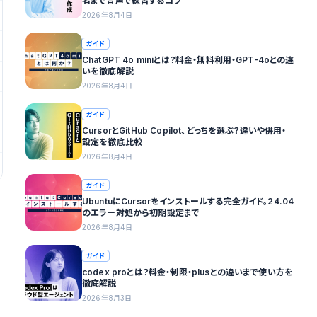
者まで音声で練習するコツ
2026年8月4日
ガイド
ChatGPT 4o miniとは？料金・無料利用・GPT-4oとの違
いを徹底解説
2026年8月4日
ガイド
CursorとGitHub Copilot、どっちを選ぶ？違いや併用・
設定を徹底比較
2026年8月4日
ガイド
UbuntuにCursorをインストールする完全ガイド。24.04
のエラー対処から初期設定まで
2026年8月4日
ガイド
codex proとは？料金・制限・plusとの違いまで使い方を
徹底解説
2026年8月3日