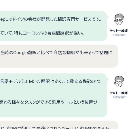
eepLはドイツの会社が開発した翻訳専門サービスです。
テキトー教師
れていて、特にヨーロッパの言語間翻訳が強い。
.AI認定講師
当時のGoogle翻訳と比べて自然な翻訳が出来るって話題に
規模言語モデル（LLM）で、翻訳はあくまで数ある機能の1つ
テキトー教師
.AI認定講師
に関わる様々なタスクができる汎用ツールという位置づ
よね。翻訳に特化して最適化されたツールと、翻訳もできる万