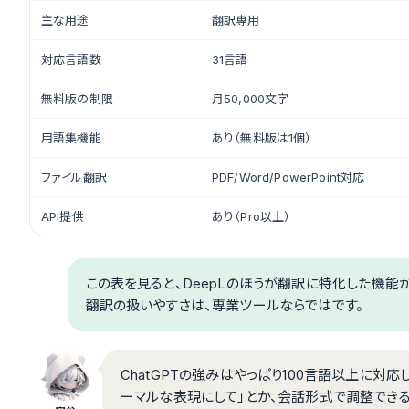
主な用途
翻訳専用
対応言語数
31言語
無料版の制限
月50,000文字
用語集機能
あり（無料版は1個）
ファイル翻訳
PDF/Word/PowerPoint対応
API提供
あり（Pro以上）
この表を見ると、DeepLのほうが翻訳に特化した機能
翻訳の扱いやすさは、専業ツールならではです。
ChatGPTの強みはやっぱり100言語以上に対
ーマルな表現にして」とか、会話形式で調整できる