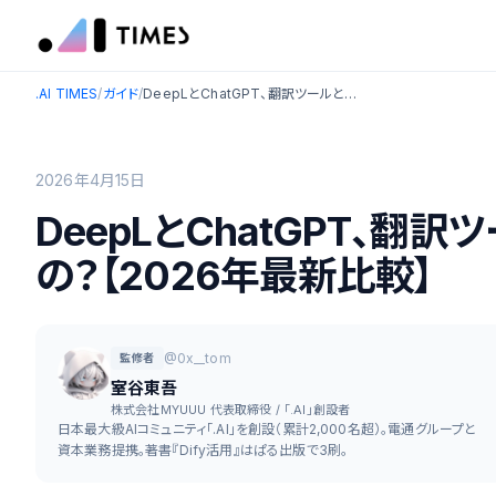
.AI TIMES
/
ガイド
/
DeepLとChatGPT、翻訳ツールとして結局どっちがいいの？【2026年最新比較】
2026年4月15日
DeepLとChatGPT、翻
の？【2026年最新比較】
@0x__tom
監修者
室谷東吾
株式会社MYUUU 代表取締役 / 「.AI」創設者
日本最大級AIコミュニティ「.AI」を創設（累計2,000名超）。電通グループと
資本業務提携。著書『Dify活用』はぱる出版で3刷。