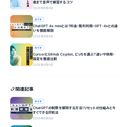
者まで音声で練習するコツ
2026年8月4日
ガイド
ChatGPT 4o miniとは？料金・無料利用・GPT-4oとの違
いを徹底解説
2026年8月4日
ガイド
CursorとGitHub Copilot、どっちを選ぶ？違いや併用・
設定を徹底比較
2026年8月4日
関連記事
ガイド
ChatGPTの制限を解除する方法！リセットの仕組みと今
すぐできる対処法
2026年8月6日