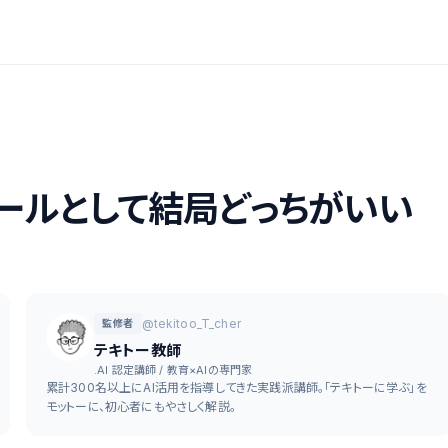
訳ツールとして結局どっちがいい
@tekitoo_T_cher
監修者
テキトー教師
.AI 認定講師 / 教育×AIの専門家
累計300名以上にAI活用を指導してきた実践派講師。「テキトーに学ぶ」を
モットーに、初心者にもやさしく解説。