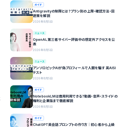
ガイド
Antigravityの制限とは？プラン別の上限・確認方法・回
避策を解説
2026年8月5日
ニュース
OpenAI、第三者サイバー評価中の想定外アクセスを公
表
2026年8月5日
ニュース
アンソロピックAIが偽プロフィールで人間を騙す 英AISI
テスト
2026年8月5日
ガイド
NotebookLMは商用利用できる？動画・音声・スライドの
べ
権利と企業版まで徹底解説
2026年8月5日
ガイド
ChatGPT英会話プロンプトの作り方｜初心者から上級