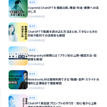
ガイド
CopilotとChatGPTを徹底比較。機能・料金・業務への活
かし方
2026年8月6日
ガイド
ChatGPTで動画を読み込む方法まとめ。できないときの
対処や無料での活用術も解説
2026年8月6日
ガイド
Antigravityの制限とは？プラン別の上限・確認方法・回
避策を解説
2026年8月5日
ガイド
NotebookLMは商用利用できる？動画・音声・スライドの
権利と企業版まで徹底解説
2026年8月5日
ガイド
ChatGPT英会話プロンプトの作り方｜初心者から上級