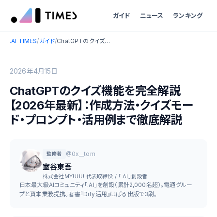
ガイド
ニュース
ランキング
.AI TIMES
/
ガイド
/
ChatGPTのクイズ機能を完全解説【2026年最新】：作成方法・クイズモード・プロンプト・活用例まで徹底解説
2026年4月15日
ChatGPTのクイズ機能を完全解説
【2026年最新】：作成方法・クイズモー
ド・プロンプト・活用例まで徹底解説
@0x__tom
監修者
室谷東吾
株式会社MYUUU 代表取締役 / 「.AI」創設者
日本最大級AIコミュニティ「.AI」を創設（累計2,000名超）。電通グルー
プと資本業務提携。著書『Dify活用』はぱる出版で3刷。