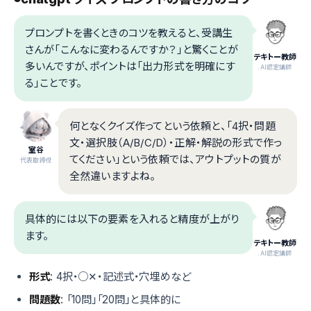
プロンプトを書くときのコツを教えると、受講生
さんが「こんなに変わるんですか？」と驚くことが
テキトー教師
多いんですが、ポイントは「出力形式を明確にす
.AI認定講師
る」ことです。
何となくクイズ作ってという依頼と、「4択・問題
文・選択肢（A/B/C/D）・正解・解説の形式で作っ
室谷
てください」という依頼では、アウトプットの質が
代表取締役
全然違いますよね。
具体的には以下の要素を入れると精度が上がり
ます。
テキトー教師
.AI認定講師
形式
: 4択・○✕・記述式・穴埋めなど
問題数
: 「10問」「20問」と具体的に