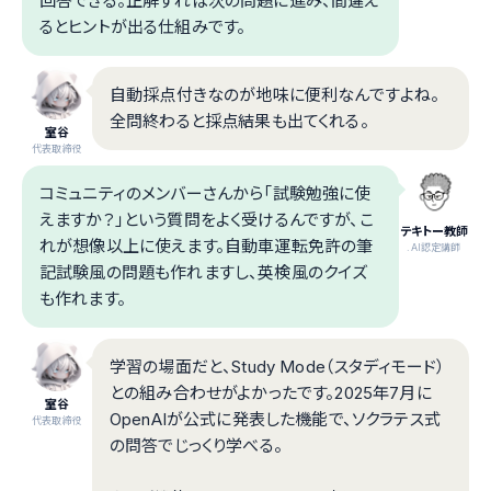
回答できる。正解すれば次の問題に進み、間違え
るとヒントが出る仕組みです。
自動採点付きなのが地味に便利なんですよね。
全問終わると採点結果も出てくれる。
室谷
代表取締役
コミュニティのメンバーさんから「試験勉強に使
えますか？」という質問をよく受けるんですが、こ
テキトー教師
れが想像以上に使えます。自動車運転免許の筆
.AI認定講師
記試験風の問題も作れますし、英検風のクイズ
も作れます。
学習の場面だと、Study Mode（スタディモード）
との組み合わせがよかったです。2025年7月に
室谷
OpenAIが公式に発表した機能で、ソクラテス式
代表取締役
の問答でじっくり学べる。