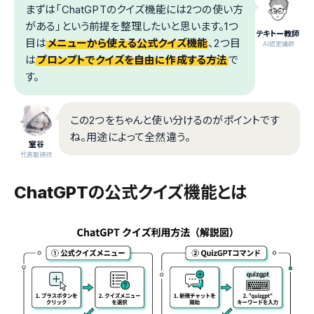
まずは「ChatGPTのクイズ機能には2つの使い方
がある」という前提を整理したいと思います。1つ
テキトー教師
目は
メニューから使える公式クイズ機能
、2つ目
.AI認定講師
は
プロンプトでクイズを自由に作成する方法
で
す。
この2つをちゃんと使い分けるのがポイントです
ね。用途によって全然違う。
室谷
代表取締役
ChatGPTの公式クイズ機能とは