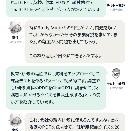
ね。TOEIC、英検、宅建、FPなど、試験勉強で
テキトー教師
ChatGPTをクイズ形式で使う人が増えています。
.AI認定講師
特にStudy Modeとの相性がいい。問題を解い
て、わからなかったらそのまま解説を求めて、ま
室谷
た別の角度から問題を出してもらう。
代表取締役
この繰り返しが自然にできるんですよ。
教育・研修の場面では、資料をアップロードして
確認テストを作るパターンが効果的です。講座で
テキトー教師
も「研修資料のPDFをChatGPTに読ませて、受
.AI認定講師
講者に解かせるクイズを自動生成する」という使
い方を紹介しています。
これ、会社の新人研修に使えるんですよね。社内
規定のPDFを読ませて、「理解度確認クイズを20
室谷