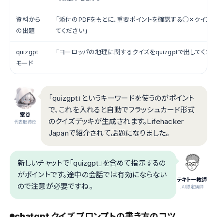
資料から
「添付のPDFをもとに、重要ポイントを確認する○✕クイズを
の出題
てください」
quizgpt
「ヨーロッパの地理に関するクイズをquizgptで出してくださ
モード
「quizgpt」というキーワードを使うのがポイント
で、これを入れると自動でフラッシュカード形式
室谷
のクイズデッキが生成されます。Lifehacker
代表取締役
Japanで紹介されて話題になりました。
新しいチャットで「quizgpt」を含めて指示するの
がポイントです。途中の会話では有効にならない
テキトー教師
ので注意が必要ですね。
.AI認定講師
chatgpt クイズ プロンプトの書き方のコツ