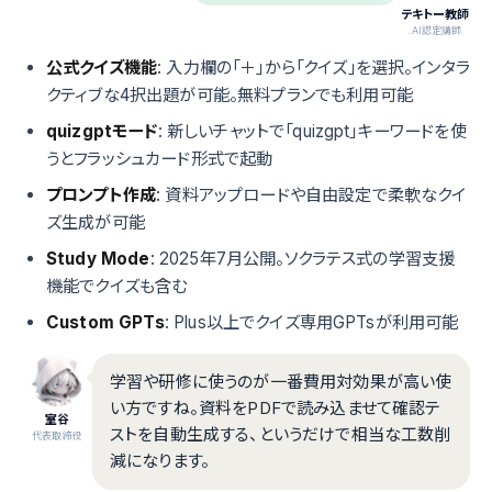
テキトー教師
.AI認定講師
公式クイズ機能
: 入力欄の「＋」から「クイズ」を選択。インタラ
クティブな4択出題が可能。無料プランでも利用可能
quizgptモード
: 新しいチャットで「quizgpt」キーワードを使
うとフラッシュカード形式で起動
プロンプト作成
: 資料アップロードや自由設定で柔軟なクイ
ズ生成が可能
Study Mode
: 2025年7月公開。ソクラテス式の学習支援
機能でクイズも含む
Custom GPTs
: Plus以上でクイズ専用GPTsが利用可能
学習や研修に使うのが一番費用対効果が高い使
い方ですね。資料をPDFで読み込ませて確認テ
室谷
ストを自動生成する、というだけで相当な工数削
代表取締役
減になります。