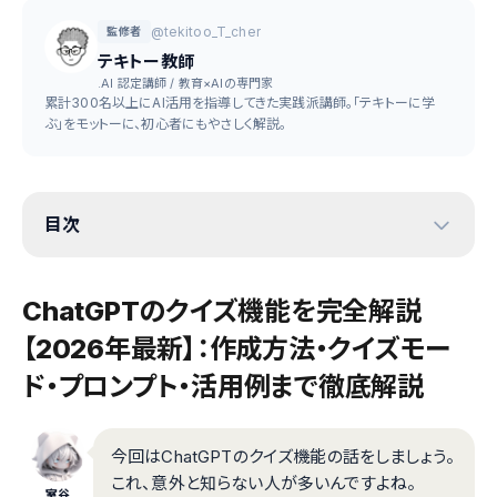
@tekitoo_T_cher
監修者
テキトー教師
.AI 認定講師 / 教育×AIの専門家
累計300名以上にAI活用を指導してきた実践派講師。「テキトーに学
ぶ」をモットーに、初心者にもやさしく解説。
目次
ChatGPTのクイズ機能を完全解説
【2026年最新】：作成方法・クイズモー
ド・プロンプト・活用例まで徹底解説
今回はChatGPTのクイズ機能の話をしましょう。
これ、意外と知らない人が多いんですよね。
室谷