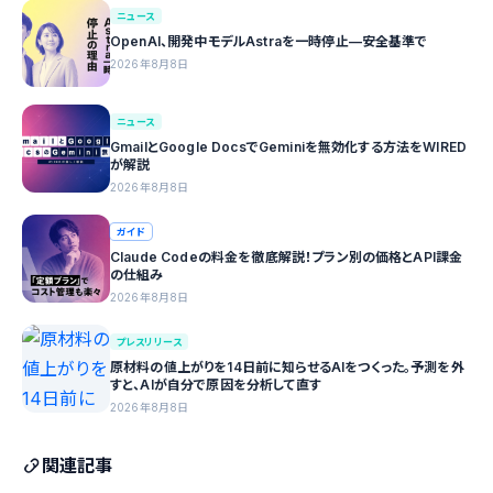
ニュース
OpenAI、開発中モデルAstraを一時停止—安全基準で
2026年8月8日
ニュース
GmailとGoogle DocsでGeminiを無効化する方法をWIRED
が解説
2026年8月8日
ガイド
Claude Codeの料金を徹底解説！プラン別の価格とAPI課金
の仕組み
2026年8月8日
プレスリリース
原材料の値上がりを14日前に知らせるAIをつくった。予測を外
すと、AIが自分で原因を分析して直す
2026年8月8日
関連記事