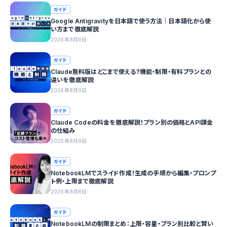
ガイド
Google Antigravityを日本語で使う方法｜日本語化から使
い方まで徹底解説
2026年8月9日
ガイド
Claude無料版はどこまで使える？機能・制限・有料プランとの
違いを徹底解説
2026年8月9日
ガイド
Claude Codeの料金を徹底解説！プラン別の価格とAPI課金
の仕組み
2026年8月8日
ガイド
NotebookLMでスライド作成！生成の手順から編集・プロンプ
ト例・上限まで徹底解説
2026年8月8日
ガイド
NotebookLMの制限まとめ：上限・容量・プラン別比較と賢い