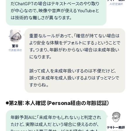
だChatGPTの場合はテキストベースのやり取り
.AI認定講師
が中心なので、映像や音声が使えるYouTubeと
は技術的な難しさが異なります。
重要なルールがあって、「確信が持てない場合は
より安全な体験をデフォルトにする」ということで
室谷
す。つまり、年齢がわからない場合は未成年扱い
代表取締役
になります。
誤って成人を未成年扱いするのは不便だけど、
誤って未成年を成人扱いするよりはずっとマシで
すからね。
第2層：本人確認（Persona経由の年齢認証）
年齢予測AIに「未成年かもしれない」と判定され
たけど、実際は成人だという場合に使えるのが、
テキトー教師