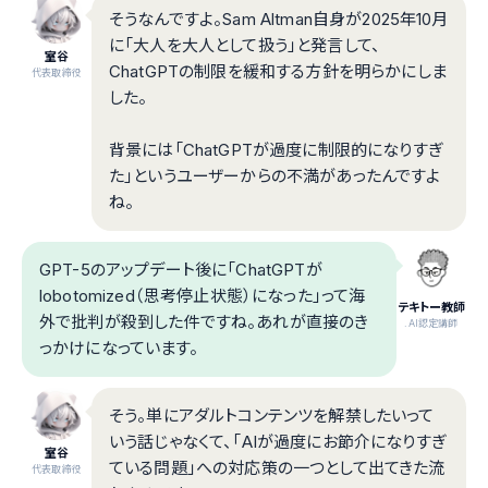
そうなんですよ。Sam Altman自身が2025年10月
に「大人を大人として扱う」と発言して、
室谷
ChatGPTの制限を緩和する方針を明らかにしま
代表取締役
した。
背景には「ChatGPTが過度に制限的になりすぎ
た」というユーザーからの不満があったんですよ
ね。
GPT-5のアップデート後に「ChatGPTが
lobotomized（思考停止状態）になった」って海
テキトー教師
外で批判が殺到した件ですね。あれが直接のき
.AI認定講師
っかけになっています。
そう。単にアダルトコンテンツを解禁したいって
いう話じゃなくて、「AIが過度にお節介になりすぎ
室谷
ている問題」への対応策の一つとして出てきた流
代表取締役