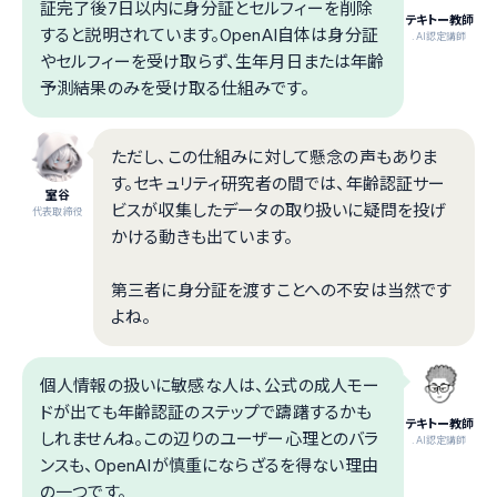
証完了後7日以内に身分証とセルフィーを削除
テキトー教師
すると説明されています。OpenAI自体は身分証
.AI認定講師
やセルフィーを受け取らず、生年月日または年齢
予測結果のみを受け取る仕組みです。
ただし、この仕組みに対して懸念の声もありま
す。セキュリティ研究者の間では、年齢認証サー
室谷
ビスが収集したデータの取り扱いに疑問を投げ
代表取締役
かける動きも出ています。
第三者に身分証を渡すことへの不安は当然です
よね。
個人情報の扱いに敏感な人は、公式の成人モー
ドが出ても年齢認証のステップで躊躇するかも
テキトー教師
しれませんね。この辺りのユーザー心理とのバラ
.AI認定講師
ンスも、OpenAIが慎重にならざるを得ない理由
の一つです。