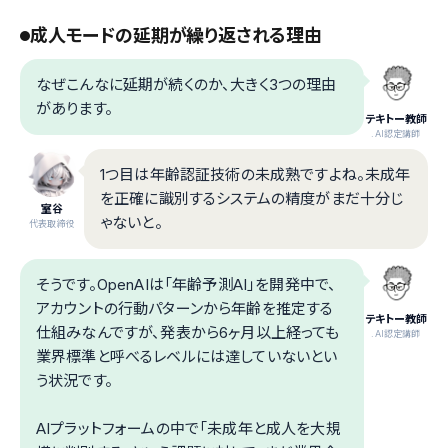
成人モードの延期が繰り返される理由
なぜこんなに延期が続くのか、大きく3つの理由
があります。
テキトー教師
.AI認定講師
1つ目は年齢認証技術の未成熟ですよね。未成年
を正確に識別するシステムの精度がまだ十分じ
室谷
ゃないと。
代表取締役
そうです。OpenAIは「年齢予測AI」を開発中で、
アカウントの行動パターンから年齢を推定する
テキトー教師
仕組みなんですが、発表から6ヶ月以上経っても
.AI認定講師
業界標準と呼べるレベルには達していないとい
う状況です。
AIプラットフォームの中で「未成年と成人を大規