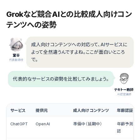
Grokなど競合AIとの比較――成人向けコン
テンツへの姿勢
成人向けコンテンツへの対応って、AIサービスに
よって全然違うんですよね。ここが面白いところ
室谷
で。
代表取締役
代表的なサービスの姿勢を比較してみましょう。
テキトー教師
.AI認定講師
サービス
提供元
成人向けコンテンツ
年齢認証
ChatGPT
OpenAI
準備中（延期中）
年齢予測AI 
認