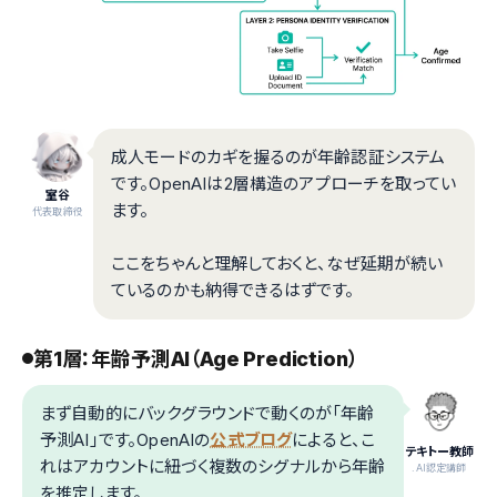
成人モードのカギを握るのが年齢認証システム
です。OpenAIは2層構造のアプローチを取ってい
室谷
ます。
代表取締役
ここをちゃんと理解しておくと、なぜ延期が続い
ているのかも納得できるはずです。
第1層：年齢予測AI（Age Prediction）
まず自動的にバックグラウンドで動くのが「年齢
予測AI」です。OpenAIの
公式ブログ
によると、こ
テキトー教師
れはアカウントに紐づく複数のシグナルから年齢
.AI認定講師
を推定します。