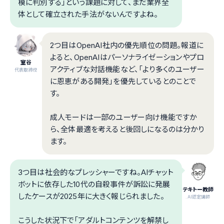
模に判別する」という課題に対して、まだ業界全
体として確立された手法がないんですよね。
2つ目はOpenAI社内の優先順位の問題。報道に
よると、OpenAIはパーソナライゼーションやプロ
室谷
アクティブな対話機能など、「より多くのユーザー
代表取締役
に恩恵がある開発」を優先しているとのことで
す。
成人モードは一部のユーザー向け機能ですか
ら、全体最適を考えると後回しになるのは分かり
ます。
3つ目は社会的なプレッシャーですね。AIチャット
ボットに依存した10代の自殺事件が訴訟に発展
テキトー教師
したケースが2025年に大きく報じられました。
.AI認定講師
こうした状況下で「アダルトコンテンツを解禁し