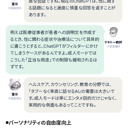
直な会話ですね。現在のChatGPTは、性に関す
室谷
る話題になると過度に慎重な回答を返すことが
代表取締役
あります。
例えば医療従事者が患者への説明文を作成す
るとき、性に関わる症状や治療法について具体的
テキトー教師
に書こうとすると、ChatGPTがフィルターにかけ
.AI認定講師
てしまうケースがあるんですよ。成人モードでは
こうした「正当な用途」での制限も緩和されるは
ずです。
ヘルスケア、カウンセリング、教育の分野では、
「タブーなく率直に話せるAI」の需要は大きいで
室谷
す。成人モードは単にエンタメ目的だけじゃなく、
代表取締役
実用的な側面もあるってことですね。
パーソナリティの自由度向上