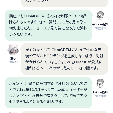
んですよね・・・
講座でも「ChatGPTの成人向け制限っていつ解
除されるんですか？」って質問、ここ数ヶ月で急に
テキトー教師
増えましたね。ニュースで見て気になった人が多
.AI認定講師
いみたいです。
まず前提として、ChatGPTはこれまで性的な表
現やアダルトコンテンツを生成しないように制限
室谷
がかけられていました。これをOpenAIが公式に
代表取締役
緩和するっていうのが「成人モード」の話です。
ポイントは「完全に解放する」わけじゃないってこ
とですね。年齢認証をクリアした成人ユーザーだ
テキトー教師
けがオプトイン（自分で有効化）して、初めてアク
.AI認定講師
セスできるようになる仕組みです。