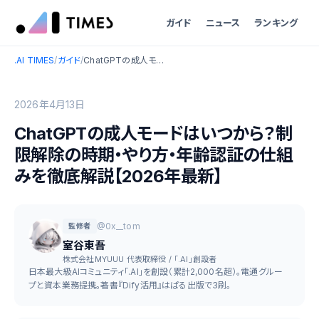
ガイド
ニュース
ランキング
.AI TIMES
/
ガイド
/
ChatGPTの成人モードはいつから？制限解除の時期・やり方・年齢認証の仕組みを徹底解説【2026年最新】
2026年4月13日
ChatGPTの成人モードはいつから？制
限解除の時期・やり方・年齢認証の仕組
みを徹底解説【2026年最新】
@0x__tom
監修者
室谷東吾
株式会社MYUUU 代表取締役 / 「.AI」創設者
日本最大級AIコミュニティ「.AI」を創設（累計2,000名超）。電通グルー
プと資本業務提携。著書『Dify活用』はぱる出版で3刷。