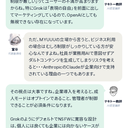
制限が厳しい」ってユーザーの不満が高まります
テキトー教師
からね。特にGrokは「表現の自由」を前面に出し
.AI認定講師
てマーケティングしているので、OpenAIとしても
無視できない存在になっています。
ただ、MYUUUの立場から言うと、ビジネス利用
の場合はむしろ制限がしっかりしている方が安
室谷
心なんですよね。社員が業務用AIで意図せずア
代表取締役
ダルトコンテンツを生成してしまうリスクを考え
ると・・・AnthropicのClaudeが企業向けで支持
されている理由の一つでもあります。
その視点は大事ですね。企業導入を考えると、成
人モードはオプトインであること、管理者が制御
テキトー教師
できることが必須条件になります。
.AI認定講師
GrokのようにデフォルトでNSFWに寛容な設計
は、個人には良くても企業には向かないケースが