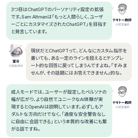
3つ目はChatGPTのパーソナリティ設定の拡張
です。Sam Altmanは「もっと人間らしく、ユーザ
テキトー教師
ーごとにカスタマイズされたChatGPT」を目指す
.AI認定講師
と発言しています。
現状だとChatGPTって、どんなにカスタム指示を
書いても、ある一定のラインを超えるとテンプレ
室谷
ート的な回答に戻ってしまうんですよね。「すみま
代表取締役
せんが、その話題にはお答えできません」的な。
成人モードでは、ユーザーが設定したペルソナの
幅が広がり、より自然でユニークなAI体験が実
テキトー教師
現するとOpenAIは説明しています。必ずしもア
.AI認定講師
ダルトな方向だけでなく、「過度な安全警告なし
に自由に会話できる」という本質的な改善にも繋
がる話ですね。