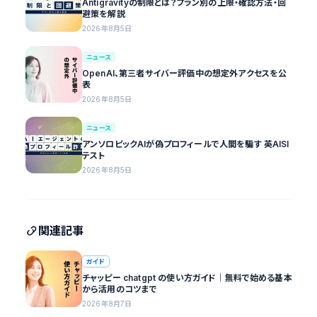
Antigravityの制限とは？プラン別の上限・確認方法・回
避策を解説
2026年8月5日
ニュース
OpenAI、第三者サイバー評価中の想定外アクセスを公
表
2026年8月5日
ニュース
アンソロピックAIが偽プロフィールで人間を騙す 英AISI
テスト
2026年8月5日
関連記事
ガイド
チャッピー chatgpt の使い方ガイド｜無料で始める基本
から活用のコツまで
2026年8月7日