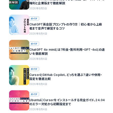
権利と企業版まで徹底解説
2026年8月5日
ガイド
ChatGPT英会話プロンプトの作り方｜初心者から上級
者まで音声で練習するコツ
2026年8月4日
ガイド
ChatGPT 4o miniとは？料金・無料利用・GPT-4oとの違
いを徹底解説
2026年8月4日
ガイド
CursorとGitHub Copilot、どっちを選ぶ？違いや併用・
設定を徹底比較
2026年8月4日
ガイド
UbuntuにCursorをインストールする完全ガイド。24.04
のエラー対処から初期設定まで
2026年8月4日