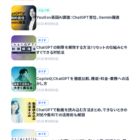
ニュース
YouGov英国AI調査：ChatGPT首位、Gemini躍進
2026年8月6日
ガイド
ChatGPTの制限を解除する方法！リセットの仕組みと今
すぐできる対処法
2026年8月6日
ガイド
CopilotとChatGPTを徹底比較。機能・料金・業務への活
かし方
2026年8月6日
ガイド
ChatGPTで動画を読み込む方法まとめ。できないときの
対処や無料での活用術も解説
2026年8月6日
ガイド