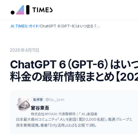
.AI TIMES
/
ガイド
/
ChatGPT 6（GPT-6）はいつ出る？リリース時期・新機能・料金の最新情報まとめ【2026年4月最新】
2026年4月11日
ChatGPT 6（GPT-6）
料金の最新情報まとめ【20
@0x__tom
監修者
室谷東吾
株式会社MYUUU 代表取締役 / 「.AI」創設者
日本最大級AIコミュニティ「.AI」を創設（累計2,000名超）。電通グループと
資本業務提携。著書『Dify活用』はぱる出版で3刷。