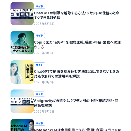
ガイド
ChatGPTの制限を解除する方法！リセットの仕組みと今
すぐできる対処法
2026年8月6日
ガイド
CopilotとChatGPTを徹底比較。機能・料金・業務への活
かし方
2026年8月6日
ガイド
ChatGPTで動画を読み込む方法まとめ。できないときの
対処や無料での活用術も解説
2026年8月6日
ガイド
Antigravityの制限とは？プラン別の上限・確認方法・回
避策を解説
2026年8月5日
ガイド
NotebookLMは商用利用できる？動画・音声・スライドの