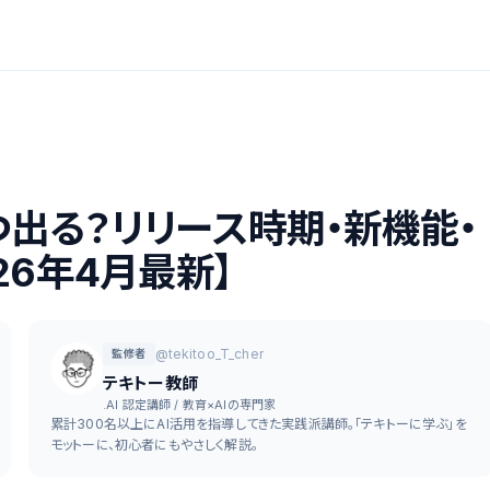
はいつ出る？リリース時期・新機能・
26年4月最新】
@tekitoo_T_cher
監修者
テキトー教師
.AI 認定講師 / 教育×AIの専門家
累計300名以上にAI活用を指導してきた実践派講師。「テキトーに学ぶ」を
モットーに、初心者にもやさしく解説。