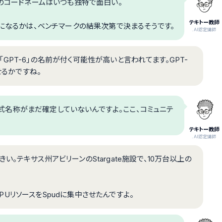
AIのコードネームはいつも独特で面白い。
テキトー教師
-6になるかは、ベンチマークの結果次第で決まるそうです。
.AI認定講師
れば「GPT-6」の名前が付く可能性が高いと言われてます。GPT-
せるかですね。
、正式名称がまだ確定していないんですよ。ここ、コミュニテ
テキトー教師
.AI認定講師
。テキサス州アビリーンのStargate施設で、10万台以上の
でGPUリソースをSpudに集中させたんですよ。