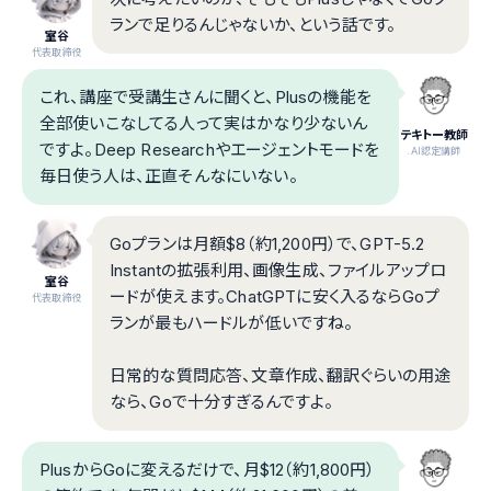
ランで足りるんじゃないか、という話です。
室谷
代表取締役
これ、講座で受講生さんに聞くと、Plusの機能を
全部使いこなしてる人って実はかなり少ないん
テキトー教師
ですよ。Deep Researchやエージェントモードを
.AI認定講師
毎日使う人は、正直そんなにいない。
Goプランは月額$8（約1,200円）で、GPT-5.2
Instantの拡張利用、画像生成、ファイルアップロ
室谷
ードが使えます。ChatGPTに安く入るならGoプ
代表取締役
ランが最もハードルが低いですね。
日常的な質問応答、文章作成、翻訳ぐらいの用途
なら、Goで十分すぎるんですよ。
PlusからGoに変えるだけで、月$12（約1,800円）