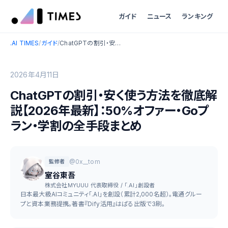
ガイド
ニュース
ランキング
.AI TIMES
/
ガイド
/
ChatGPTの割引・安く使う方法を徹底解説【2026年最新】：50%オファー・Goプラン・学割の全手段まとめ
2026年4月11日
ChatGPTの割引・安く使う方法を徹底解
説【2026年最新】：50%オファー・Goプ
ラン・学割の全手段まとめ
@0x__tom
監修者
室谷東吾
株式会社MYUUU 代表取締役 / 「.AI」創設者
日本最大級AIコミュニティ「.AI」を創設（累計2,000名超）。電通グルー
プと資本業務提携。著書『Dify活用』はぱる出版で3刷。