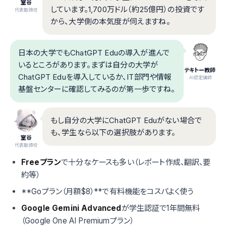
室谷
しています。1,700万ドル（約25億円）の投資です
代表取締役
から、大学側の本気度が伺えますね。
日本の大学でもChatGPT Eduの導入が進んで
いるところがあります。まずは自分の大学が
テキトー教師
ChatGPT Eduを導入しているか、IT部門や情報
.AI認定講師
基盤センターに確認してみるのが第一歩ですね。
もし自分の大学にChatGPT Eduがない場合で
も、学生なら以下の選択肢があります。
室谷
代表取締役
Freeプラン
で十分なケースも多い（レポート作成、翻訳、要
約等）
**Goプラン（月額$8）**で有料機能をコスパよく使う
Google Gemini Advanced
が学生認証で1年間無料
（Google One AI Premiumプラン）