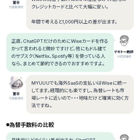
室谷
クレジットカードと比べて大幅に安い。
代表取締役
年間で考えると1,000円以上の差が出ます。
正直、ChatGPTだけのためにWiseカードを作る
かって言われると微妙ですけど、他にもドル建て
テキトー教師
のサブスク（Netflix、Spotify等）を使っている人
.AI認定講師
なら、まとめて節約できるのでおすすめですよ。
MYUUUでも海外SaaSの支払いはWiseに統一
してます。経理的にも楽ですし、為替レートも市
室谷
場レートに近いので・・・地味だけど確実に効く方
代表取締役
法ですね。
為替手数料の比較