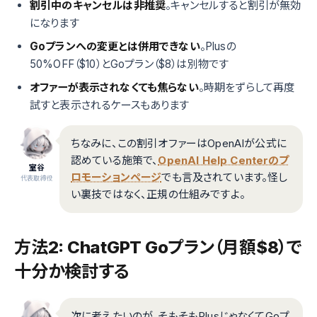
割引中のキャンセルは非推奨
。キャンセルすると割引が無効
になります
Goプランへの変更とは併用できない
。Plusの
50%OFF（$10）とGoプラン（$8）は別物です
オファーが表示されなくても焦らない
。時期をずらして再度
試すと表示されるケースもあります
ちなみに、この割引オファーはOpenAIが公式に
認めている施策で、
OpenAI Help Centerのプ
室谷
ロモーションページ
でも言及されています。怪し
代表取締役
い裏技ではなく、正規の仕組みですよ。
方法2: ChatGPT Goプラン（月額$8）で
十分か検討する
次に考えたいのが、そもそもPlusじゃなくてGoプ