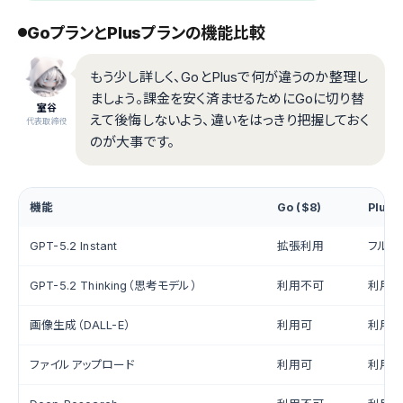
GoプランとPlusプランの機能比較
もう少し詳しく、GoとPlusで何が違うのか整理し
ましょう。課金を安く済ませるためにGoに切り替
室谷
えて後悔しないよう、違いをはっきり把握しておく
代表取締役
のが大事です。
機能
Go ($8)
Plus 
GPT-5.2 Instant
拡張利用
フル利
GPT-5.2 Thinking（思考モデル）
利用不可
利用
画像生成（DALL-E）
利用可
利用
ファイルアップロード
利用可
利用