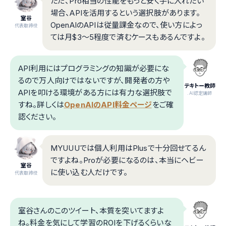
ただ、Pro相当の性能をもっと安く手に入れたい
場合、APIを活用するという選択肢があります。
室谷
OpenAIのAPIは従量課金なので、使い方によっ
代表取締役
ては月$3〜5程度で済むケースもあるんですよ。
API利用にはプログラミングの知識が必要にな
るので万人向けではないですが、開発者の方や
テキトー教師
APIを叩ける環境がある方には有力な選択肢で
.AI認定講師
すね。詳しくは
OpenAIのAPI料金ページ
をご確
認ください。
MYUUUでは個人利用はPlusで十分回せてるん
ですよね。Proが必要になるのは、本当にヘビー
室谷
に使い込む人だけです。
代表取締役
室谷さんのこのツイート、本質を突いてますよ
ね。料金を気にして学習のROIを下げるくらいな