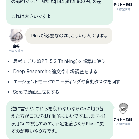
の節約です。年間だと$144（約21,600円）の差。
テキトー教師
.AI認定講師
これは大きいですよ。
Plusが必要なのは、こういう人ですね。
室谷
代表取締役
思考モデル（GPT-5.2 Thinking）を頻繁に使う
Deep Researchで論文や市場調査をする
エージェントモードでコーディングや自動タスクを回す
Soraで動画生成をする
逆に言うと、これらを使わないならGoに切り替
えた方がコスパは圧倒的にいいですね。まずは1
テキトー教師
ヶ月Goで試してみて、不足を感じたらPlusに戻
.AI認定講師
すのが賢いやり方です。