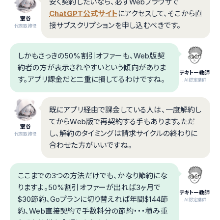
安く契約したいなら、必ずWebブラウザで
ChatGPT公式サイト
にアクセスして、そこから直
室谷
接サブスクリプションを申し込むべきです。
代表取締役
しかもさっきの50%割引オファーも、Web版契
約者の方が表示されやすいという傾向がありま
テキトー教師
す。アプリ課金だと二重に損してるわけですね。
.AI認定講師
既にアプリ経由で課金している人は、一度解約し
てからWeb版で再契約する手もあります。ただ
室谷
し、解約のタイミングは請求サイクルの終わりに
代表取締役
合わせた方がいいですね。
ここまでの3つの方法だけでも、かなり節約にな
りますよ。50%割引オファーが出れば3ヶ月で
テキトー教師
$30節約、Goプランに切り替えれば年間$144節
.AI認定講師
約、Web直接契約で手数料分の節約・・・積み重