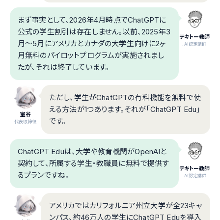
まず事実として、2026年4月時点でChatGPTに
公式の学生割引は存在しません。以前、2025年3
テキトー教師
月〜5月にアメリカとカナダの大学生向けに2ヶ
.AI認定講師
月無料のパイロットプログラムが実施されまし
たが、それは終了しています。
ただし、学生がChatGPTの有料機能を無料で使
える方法が1つあります。それが「ChatGPT Edu」
室谷
です。
代表取締役
ChatGPT Eduは、大学や教育機関がOpenAIと
契約して、所属する学生・教職員に無料で提供す
テキトー教師
るプランですね。
.AI認定講師
アメリカではカリフォルニア州立大学が全23キャ
ンパス、約46万人の学生にChatGPT Eduを導入