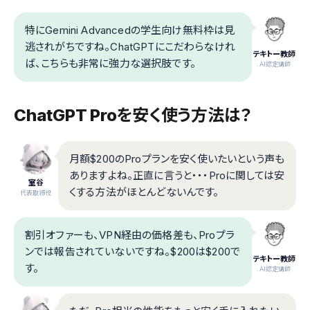
特にGemini Advancedの学生向け無料枠は見
逃されがちですね。ChatGPTにこだわらなけれ
テキトー教師
ば、こちらも非常に強力な選択肢です。
.AI認定講師
ChatGPT Proを安く使う方法は？
月額$200のProプランを安く使いたいという声も
ありますよね。正直に言うと・・・Proに関しては安
室谷
くする方法がほとんどないんです。
代表取締役
割引オファーも、VPN経由の価格差も、Proプラ
ンでは報告されていないですね。$200は$200で
テキトー教師
す。
.AI認定講師