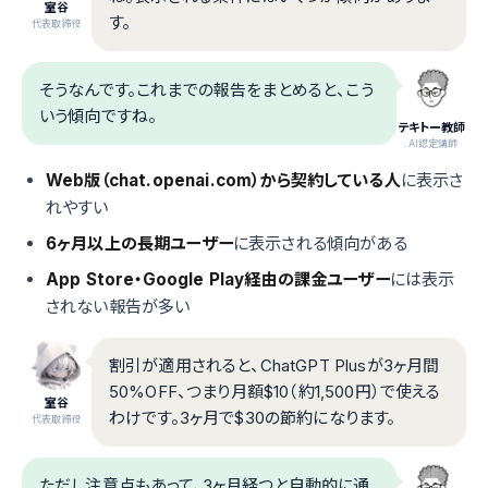
室谷
す。
代表取締役
そうなんです。これまでの報告をまとめると、こう
いう傾向ですね。
テキトー教師
.AI認定講師
Web版（chat.openai.com）から契約している人
に表示さ
れやすい
6ヶ月以上の長期ユーザー
に表示される傾向がある
App Store・Google Play経由の課金ユーザー
には表示
されない報告が多い
割引が適用されると、ChatGPT Plusが3ヶ月間
50%OFF、つまり月額$10（約1,500円）で使える
室谷
わけです。3ヶ月で$30の節約になります。
代表取締役
ただし注意点もあって、3ヶ月経つと自動的に通