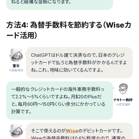
ねると結構な金額になります。
方法4: 為替手数料を節約する（Wiseカ
ード活用）
ChatGPTはドル建て決済なので、日本のクレジ
ットカードで払うと為替手数料がかかるんですよ
室谷
ね。これ、地味に効いてくるんですよ。
代表取締役
一般的なクレジットカードの海外事務手数料っ
て2.2%〜5%くらいですよね。月$20のPlusだ
テキトー教師
と、毎月60円〜150円くらい余分にかかっている
.AI認定講師
計算です。
そこで使えるのが
Wise
のデビットカードです。
Wiseの為替手数料は0.6%程度なので、通常の