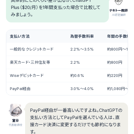
具体的にどのくらい差が出るか、ChatGPT
Plus（$20/月）を1年間支払った場合で比較して
テキトー教師
みましょう。
.AI認定講師
支払い方法
為替手数料率
年間の手数料
一般的なクレジットカード
2.2%〜3.5%
約800円〜1,2
楽天カード・三井住友等
2.2%
約800円
Wiseデビットカード
約0.6%
約220円
PayPal経由
3.0%〜4.0%
約1,080円〜1,
PayPal経由が一番高いんですよね。ChatGPTの
支払い方法としてPayPalを選んでいる人は、直
室谷
接カード決済に変更するだけでも節約になりま
代表取締役
す。