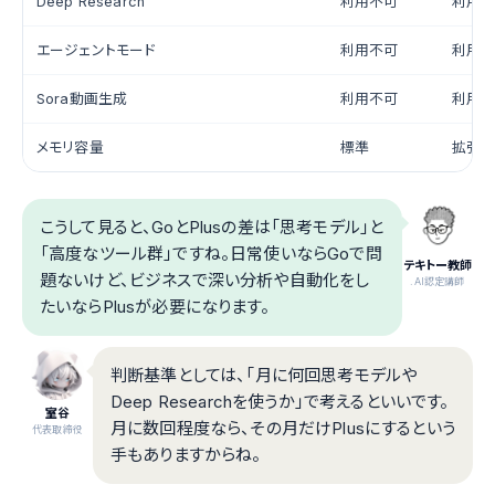
Deep Research
利用不可
利用
エージェントモード
利用不可
利用
Sora動画生成
利用不可
利用
メモリ容量
標準
拡張
こうして見ると、GoとPlusの差は「思考モデル」と
「高度なツール群」ですね。日常使いならGoで問
テキトー教師
題ないけど、ビジネスで深い分析や自動化をし
.AI認定講師
たいならPlusが必要になります。
判断基準としては、「月に何回思考モデルや
Deep Researchを使うか」で考えるといいです。
室谷
月に数回程度なら、その月だけPlusにするという
代表取締役
手もありますからね。