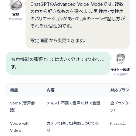
ChatGPTのAdvanced Voice Modeでは、複数
の声から好きなものを選べます。男性声・女性声
室谷
のバリエーションがあって、声のトーンや話し方が
代表取締役
それぞれ個性的です。
設定画面から変更できます。
音声機能の種類としては大きく分けて3つありま
す。
テキトー教師
.AI認定講師
機能
内容
対応プラン
Voice（音声会
テキスト不要で音声だけで会話
全プラン（Fre
話）
り）
Voice with
カメラで映した映像について会
Plus以上
Video
話