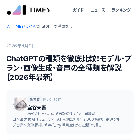
ガイド
ニュース
ランキング
.AI TIMES
/
ガイド
/
ChatGPTの種類を徹底比較！モデル・プラン・画像生成・音声の全種類を解説【2026年最新】
2026年4月9日
ChatGPTの種類を徹底比較！モデル・プ
ラン・画像生成・音声の全種類を解説
【2026年最新】
@0x__tom
監修者
室谷東吾
株式会社MYUUU 代表取締役 / 「.AI」創設者
日本最大級AIコミュニティ「.AI」を創設（累計2,000名超）。電通グルー
プと資本業務提携。著書『Dify活用』はぱる出版で3刷。