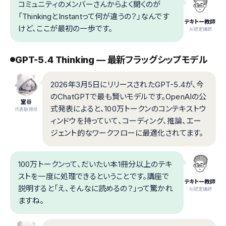
コミュニティのメンバーさんからよく聞くのが
「ThinkingとInstantって何が違うの？」なんです
テキトー教師
けど、ここが最初の一歩です。
.AI認定講師
GPT-5.4 Thinking — 最新フラッグシップモデル
2026年3月5日にリリースされたGPT-5.4が、今
のChatGPTで最も賢いモデルです。OpenAIの公
室谷
式発表によると、100万トークンのコンテキストウ
代表取締役
ィンドウを持っていて、コーディング、推論、エー
ジェント的なワークフローに最適化されてます。
100万トークンって、だいたい本1冊分以上のテキ
ストを一度に処理できるということです。講座で
テキトー教師
説明すると「え、そんなに読めるの？」って驚かれ
.AI認定講師
ますね。