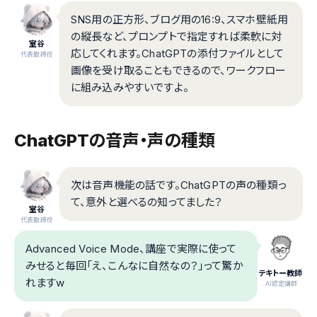
SNS用の正方形、ブログ用の16:9、スマホ壁紙用
の縦長など、プロンプトで指定すれば柔軟に対
室谷
応してくれます。ChatGPTの添付ファイルとして
代表取締役
画像を受け取ることもできるので、ワークフロー
に組み込みやすいですよ。
ChatGPTの音声・声の種類
次は音声機能の話です。ChatGPTの声の種類っ
て、意外と選べるの知ってました？
室谷
代表取締役
Advanced Voice Mode、講座で実際に使って
みせると毎回「え、こんなに自然なの？」って驚か
テキトー教師
れますw
.AI認定講師