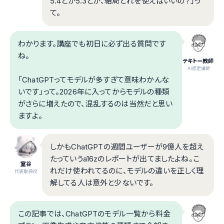
5.4とか5.3とか、結局どれを使えばいいの？」っ
て。
わかります。講座でも初日に必ず出る質問です
ね。
テキトー教師
.AI認定講師
「ChatGPTってモデルが多すぎて意味わかんな
いです」って。2026年に入ってからモデルの種類
がさらに増えたので、混乱するのは当然だと思い
ますよ。
しかもChatGPTの週間ユーザーが9億人を超え
たっていうa16zのレポートが出てましたよね。こ
室谷
れだけ使われてるのに、モデルの違いを正しく理
代表取締役
解してる人は意外と少ないです。
この記事では、ChatGPTのモデル一覧から料金