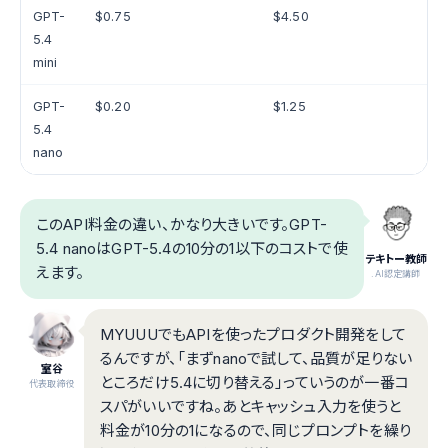
GPT-
$0.75
$4.50
5.4
mini
GPT-
$0.20
$1.25
5.4
nano
このAPI料金の違い、かなり大きいです。GPT-
5.4 nanoはGPT-5.4の10分の1以下のコストで使
テキトー教師
えます。
.AI認定講師
MYUUUでもAPIを使ったプロダクト開発をして
るんですが、「まずnanoで試して、品質が足りない
室谷
ところだけ5.4に切り替える」っていうのが一番コ
代表取締役
スパがいいですね。あとキャッシュ入力を使うと
料金が10分の1になるので、同じプロンプトを繰り