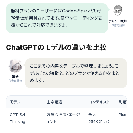
無料プランのユーザーにはCodex-Sparkという
軽量版が用意されてます。簡単なコーディング支
テキトー教師
援ならこれで対応できますよ。
.AI認定講師
ChatGPTのモデルの違いを比較
ここまでの内容をテーブルで整理しましょう。モ
デルごとの特徴と、どのプランで使えるかをまと
室谷
めます。
代表取締役
モデル
主な用途
コンテキスト
利用可
GPT-5.4
高度な推論・エージ
最大
Plus / 
Thinking
ェント
256K（Plus）