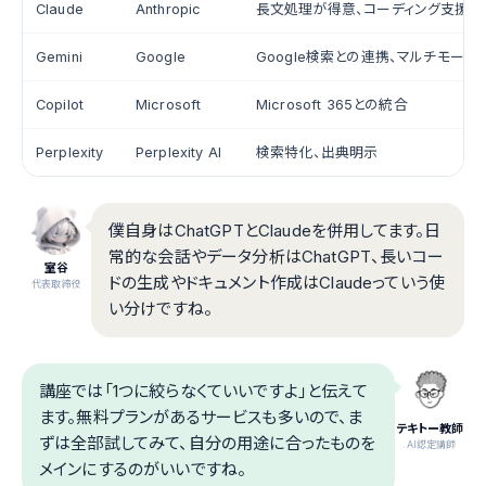
Claude
Anthropic
長文処理が得意、コーディング支援に
Gemini
Google
Google検索との連携、マルチモーダ
Copilot
Microsoft
Microsoft 365との統合
Perplexity
Perplexity AI
検索特化、出典明示
僕自身はChatGPTとClaudeを併用してます。日
常的な会話やデータ分析はChatGPT、長いコー
室谷
ドの生成やドキュメント作成はClaudeっていう使
代表取締役
い分けですね。
講座では「1つに絞らなくていいですよ」と伝えて
ます。無料プランがあるサービスも多いので、ま
テキトー教師
ずは全部試してみて、自分の用途に合ったものを
.AI認定講師
メインにするのがいいですね。