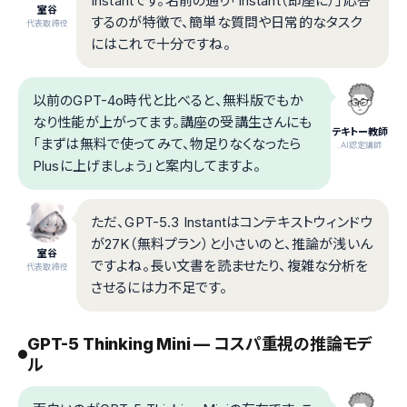
Instantです。名前の通り「Instant（即座に）」応答
室谷
するのが特徴で、簡単な質問や日常的なタスク
代表取締役
にはこれで十分ですね。
以前のGPT-4o時代と比べると、無料版でもか
なり性能が上がってます。講座の受講生さんにも
テキトー教師
「まずは無料で使ってみて、物足りなくなったら
.AI認定講師
Plusに上げましょう」と案内してますよ。
ただ、GPT-5.3 Instantはコンテキストウィンドウ
が27K（無料プラン）と小さいのと、推論が浅いん
室谷
ですよね。長い文書を読ませたり、複雑な分析を
代表取締役
させるには力不足です。
GPT-5 Thinking Mini — コスパ重視の推論モデ
ル