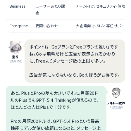
Business
ユーザーあたり課
チーム向け、セキュリティ・管理機
金
Enterprise
要問い合わせ
大企業向け、SLA・専任サポート
ポイントは「GoプランとFreeプランの違い」です
ね。Goは無料だけど広告が表示されるかわり
室谷
に、Freeよりメッセージ数の上限が多い。
代表取締役
広告が気にならないなら、Goのほうがお得です。
あと、PlusとProの差も大きいですよ。月額20ド
ルのPlusでもGPT-5.4 Thinkingが使えるので、
テキトー教師
ほとんどの人はPlusで十分です。
.AI認定講師
Proの月額200ドルは、GPT-5.4 Proという最高
性能モデルが使い放題になるのと、メッセージ上