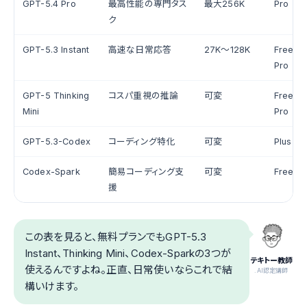
GPT-5.4 Pro
最高性能の専門タス
最大256K
Pro
ク
GPT-5.3 Instant
高速な日常応答
27K〜128K
Free / 
Pro
GPT-5 Thinking
コスパ重視の推論
可変
Free / 
Mini
Pro
GPT-5.3-Codex
コーディング特化
可変
Plus / 
Codex-Spark
簡易コーディング支
可変
Free / 
援
この表を見ると、無料プランでもGPT-5.3
Instant、Thinking Mini、Codex-Sparkの3つが
テキトー教師
使えるんですよね。正直、日常使いならこれで結
.AI認定講師
構いけます。