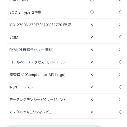
SOC 2 Type 2準拠
○
○
ISO 27001/27017/27018/27701認証
✕
○
SCIM
✕
○
EKM（独自暗号化キー管理）
✕
○
ロールベースアクセスコントロール
✕
○
監査ログ（Compliance API Logs）
✕
○
IPアローリスト
✕
○
データレジデンシー（10リージョン）
✕
○
カスタムセキュリティレビュー
✕
○