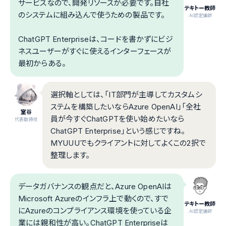
サービスなので、開発リソースが必要です。自社
テキトー教師
のシステムに組み込んで使うための製品です。
.AI認定講師
ChatGPT Enterpriseは、コードを書かずにビジ
ネスユーザーがすぐに使えるインターフェースが
最初からある。
選択軸としては、「IT部門が主導してカスタムシ
ステムを構築したいならAzure OpenAI」「全社
室谷
員が今すぐChatGPTを使い始めたいなら
代表取締役
ChatGPT Enterprise」という感じですね。
MYUUUでもクライアントに対してよくこの2択で
整理します。
データガバナンスの観点だと、Azure OpenAIは
Microsoft Azureのインフラ上で動くので、すで
テキトー教師
にAzureのコンプライアンス環境を使っている企
.AI認定講師
業には親和性が高い。ChatGPT Enterpriseは