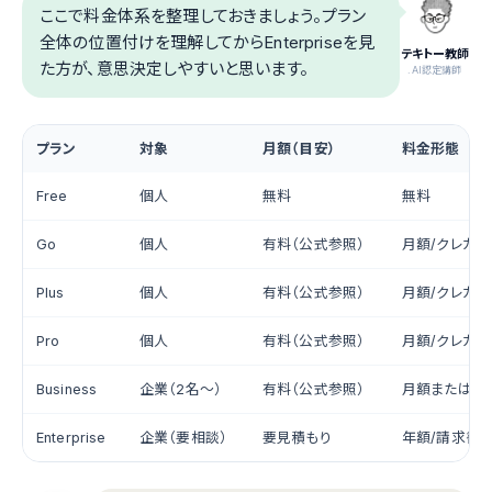
ここで料金体系を整理しておきましょう。プラン
全体の位置付けを理解してからEnterpriseを見
テキトー教師
た方が、意思決定しやすいと思います。
.AI認定講師
プラン
対象
月額（目安）
料金形態
Free
個人
無料
無料
Go
個人
有料（公式参照）
月額/クレカ
Plus
個人
有料（公式参照）
月額/クレカ
Pro
個人
有料（公式参照）
月額/クレカ
Business
企業（2名〜）
有料（公式参照）
月額または年
Enterprise
企業（要相談）
要見積もり
年額/請求書