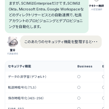
ますが、SCIMはEnterpriseだけです。SCIMは
テキトー教師
Okta、Microsoft Entra、Google Workspaceな
.AI認定講師
どのディレクトリサービスとの自動連携で、社員
アカウントのプロビジョニングとデプロビジョニ
ングを自動化します。
このあたりのセキュリティ機能を整理すると・・・
室谷
代表取締役
セキュリティ機能
Business
Ent
データの非学習（デフォルト）
○
○
転送時暗号化（TLS）
○
○
保存時暗号化（AES-256）
○
○
SAML SSO
○
○