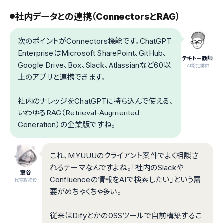
社内データとの連携（ConnectorsとRAG）
次のポイントがConnectors機能です。ChatGPT
EnterpriseはMicrosoft SharePoint、GitHub、
テキトー教師
Google Drive、Box、Slack、Atlassianなど60以
.AI認定講師
上のアプリと連携できます。
社内のナレッジをChatGPTに持ち込んで使える、
いわゆるRAG（Retrieval-Augmented
Generation）の企業版ですね。
これ、MYUUUのクライアント案件でよく相談さ
れるテーマなんですよね。「社内のSlackや
室谷
Confluenceの情報をAIで検索したい」という需
代表取締役
要がめちゃくちゃ多い。
従来はDifyとかのOSSツールで自前構築するこ