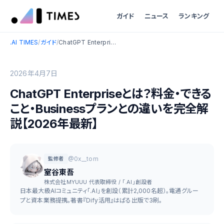
ガイド
ニュース
ランキング
.AI TIMES
/
ガイド
/
ChatGPT Enterpriseとは？料金・できること・Businessプランとの違いを完全解説【2026年最新】
2026年4月7日
ChatGPT Enterpriseとは？料金・できる
こと・Businessプランとの違いを完全解
説【2026年最新】
@0x__tom
監修者
室谷東吾
株式会社MYUUU 代表取締役 / 「.AI」創設者
日本最大級AIコミュニティ「.AI」を創設（累計2,000名超）。電通グルー
プと資本業務提携。著書『Dify活用』はぱる出版で3刷。