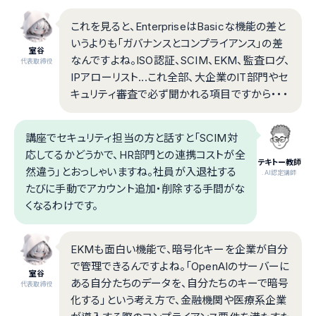
これを見ると、EnterpriseはBasicな機能の差と
いうよりも「ガバナンスとコンプライアンス」の差
室谷
なんですよね。ISO認証、SCIM、EKM、監査ログ、
代表取締役
IPアローリスト...これ全部、大企業のIT部門やセ
キュリティ審査で必ず聞かれる項目ですから・・・
講座でセキュリティ担当の方と話すと「SCIM対
応してるかどうかで、HR部門との連携コストが全
テキトー教師
然違う」とおっしゃいますね。社員が入退社する
.AI認定講師
たびに手動でアカウント追加・削除する手間がな
くなるわけです。
EKMも面白い機能で、暗号化キーを企業が自分
で管理できるんですよね。「OpenAIのサーバーに
室谷
ある自分たちのデータを、自分たちのキーで暗号
代表取締役
化する」という考え方で、金融機関や医療系企業