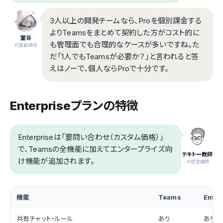
3人以上の開発チームなら、Proを個別課金する
よりTeamsをまとめて契約した方がコスト的に
室谷
も管理面でも合理的なケースが多いですね。た
代表取締役
だ「1人でもTeamsが必要か？」と言われると答
えはノーで、個人ならProで十分です。
Enterpriseプランの特徴
Enterpriseは「要問い合わせ（カスタム価格）」
で、Teamsの全機能に加えてエンタープライズ向
テキトー教師
け機能が追加されます。
.AI認定講師
機能
Teams
Enter
共有チャット・ルール
あり
あり