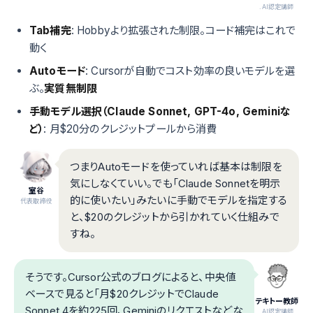
.AI認定講師
Tab補完
: Hobbyより拡張された制限。コード補完はこれで
動く
Autoモード
: Cursorが自動でコスト効率の良いモデルを選
ぶ。
実質無制限
手動モデル選択（Claude Sonnet, GPT-4o, Geminiな
ど）
: 月$20分のクレジットプールから消費
つまりAutoモードを使っていれば基本は制限を
気にしなくていい。でも「Claude Sonnetを明示
室谷
的に使いたい」みたいに手動でモデルを指定する
代表取締役
と、$20のクレジットから引かれていく仕組みで
すね。
そうです。Cursor公式のブログによると、中央値
ベースで見ると「月$20クレジットでClaude
テキトー教師
Sonnet 4を約225回、Geminiのリクエストなどな
.AI認定講師