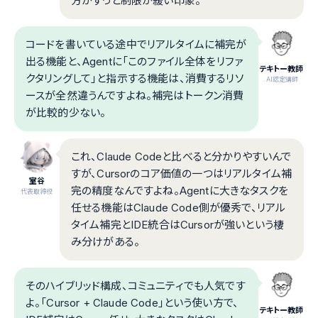
方がずっと制限が緩い印象。
コードを書いている途中でリアルタイムに補完が
出る機能と、Agentに「このファイル全体をリファ
テキトー教師
クタリングして」と指示する機能は、消費するリソ
.AI認定講師
ースが全然違うんですよね。補完はトークン消費
が比較的少ない。
これ、Claude Codeと比べると分かりやすいんで
すが、Cursorのコア価値の一つはリアルタイム補
室谷
完の精度なんですよね。Agentに大きなタスクを
代表取締役
任せる機能はClaude Code側が優秀で、リアル
タイム補完とIDE統合はCursorが強いという棲
み分けがある。
そのハイブリッド構成、コミュニティでも人気です
よ。「Cursor + Claude Code」という使い方で、
テキトー教師