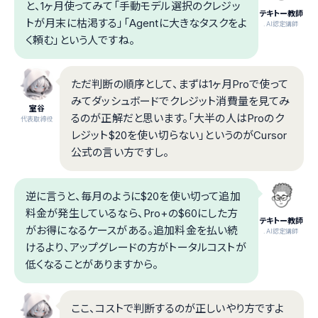
と、1ヶ月使ってみて「手動モデル選択のクレジッ
テキトー教師
トが月末に枯渇する」「Agentに大きなタスクをよ
.AI認定講師
く頼む」という人ですね。
ただ判断の順序として、まずは1ヶ月Proで使って
みてダッシュボードでクレジット消費量を見てみ
室谷
るのが正解だと思います。「大半の人はProのク
代表取締役
レジット$20を使い切らない」というのがCursor
公式の言い方ですし。
逆に言うと、毎月のように$20を使い切って追加
料金が発生しているなら、Pro+の$60にした方
テキトー教師
がお得になるケースがある。追加料金を払い続
.AI認定講師
けるより、アップグレードの方がトータルコストが
低くなることがありますから。
ここ、コストで判断するのが正しいやり方ですよ