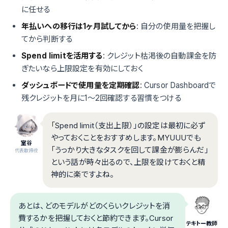
に任せる
年払いへの移行は1ヶ月試してから
: 自分の使用量を把握し
てから判断する
Spend limitを活用する
: クレジット枯渇後の自動課金を防
ぎたいなら上限設定を有効にしておく
ダッシュボードで使用量を定期確認
: Cursor Dashboardで
残クレジットを月に1〜2回確認する習慣をつける
「Spend limit（支出上限）」の設定は最初に必ず
やっておくことをおすすめします。MYUUUでも
室谷
「うっかり大きなタスクを回して課金が膨らんだ」
代表取締役
という話が時々出るので、上限を設けておくと精
神的に楽ですよね。
あとは、どのモデルがどのくらいクレジットを消
費するかを把握しておくと節約できます。Cursor
テキトー教師