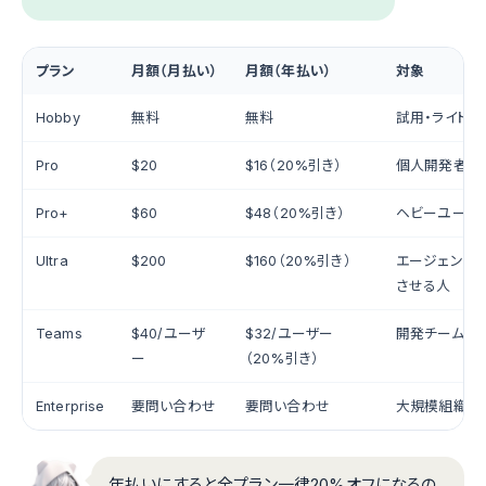
プラン
月額（月払い）
月額（年払い）
対象
Hobby
無料
無料
試用・ライトユ
Pro
$20
$16（20%引き）
個人開発者・
Pro+
$60
$48（20%引き）
ヘビーユーザ
Ultra
$200
$160（20%引き）
エージェント
させる人
Teams
$40/ユーザ
$32/ユーザー
開発チーム
ー
（20%引き）
Enterprise
要問い合わせ
要問い合わせ
大規模組織
年払いにすると全プラン一律20%オフになるの