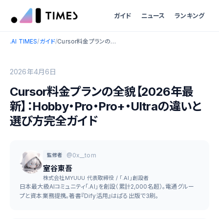
ガイド
ニュース
ランキング
.AI TIMES
/
ガイド
/
Cursor料金プランの全貌【2026年最新】：Hobby・Pro・Pro+・Ultraの違いと選び方完全ガイド
2026年4月6日
Cursor料金プランの全貌【2026年最
新】：Hobby・Pro・Pro+・Ultraの違いと
選び方完全ガイド
@0x__tom
監修者
室谷東吾
株式会社MYUUU 代表取締役 / 「.AI」創設者
日本最大級AIコミュニティ「.AI」を創設（累計2,000名超）。電通グルー
プと資本業務提携。著書『Dify活用』はぱる出版で3刷。