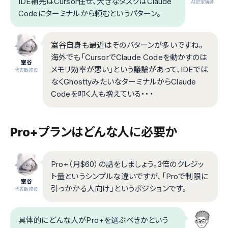
IDE補完はCursor任せ、大きなタスクはClaude
.AI認定講師
Codeにターミナルから頼むというパターン。
室谷自身も最近はそのパターンが多いですね。
海外でも「CursorでClaude Codeを動かすのは
室谷
メモリ効率が悪い」という議論があって、IDEでは
代表取締役
なくGhosttyみたいなターミナルからClaude
Codeを叩く人も増えている・・・
Pro+プランはどんな人に必要か
Pro+（月$60）の話をしましょう。3倍のクレジッ
ト量というシンプルな違いですが、「Proで制限に
室谷
引っかかる人向け」というポジションです。
代表取締役
具体的にどんな人がPro+を選ぶべきかという