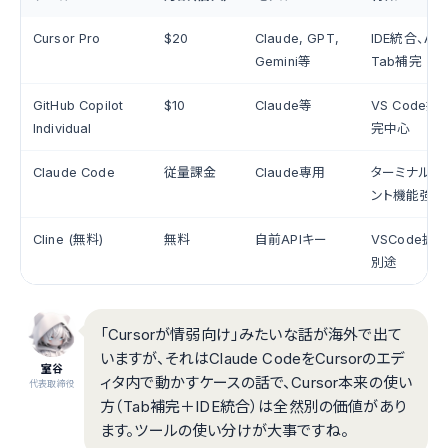
Cursor Pro
$20
Claude, GPT,
IDE統合、Au
Gemini等
Tab補完
GitHub Copilot
$10
Claude等
VS Code
Individual
完中心
Claude Code
従量課金
Claude専用
ターミナルCL
ント機能強力
Cline (無料)
無料
自前APIキー
VSCode拡張
別途
「Cursorが情弱向け」みたいな話が海外で出て
いますが、それはClaude CodeをCursorのエデ
室谷
ィタ内で動かすケースの話で、Cursor本来の使い
代表取締役
方（Tab補完＋IDE統合）は全然別の価値があり
ます。ツールの使い分けが大事ですね。