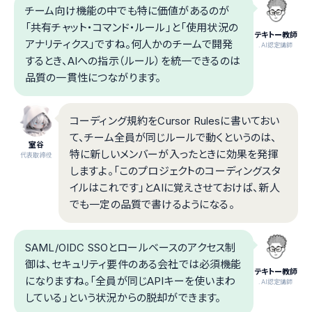
チーム向け機能の中でも特に価値があるのが
「共有チャット・コマンド・ルール」と「使用状況の
テキトー教師
アナリティクス」ですね。何人かのチームで開発
.AI認定講師
するとき、AIへの指示（ルール）を統一できるのは
品質の一貫性につながります。
コーディング規約をCursor Rulesに書いておい
て、チーム全員が同じルールで動くというのは、
室谷
特に新しいメンバーが入ったときに効果を発揮
代表取締役
しますよ。「このプロジェクトのコーディングスタ
イルはこれです」とAIに覚えさせておけば、新人
でも一定の品質で書けるようになる。
SAML/OIDC SSOとロールベースのアクセス制
御は、セキュリティ要件のある会社では必須機能
テキトー教師
になりますね。「全員が同じAPIキーを使いまわ
.AI認定講師
している」という状況からの脱却ができます。