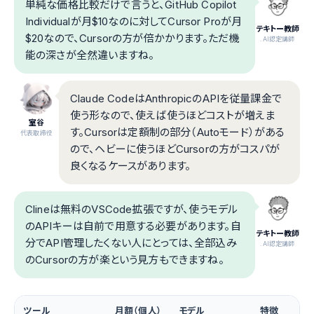
単純な価格比較だけで言うと、GitHub Copilot
Individualが月$10なのに対してCursor Proが月
テキトー教師
$20なので、Cursorの方が倍かかります。ただ機
.AI認定講師
能の深さが全然違いますね。
Claude CodeはAnthropicのAPIを従量課金で
使う形なので、使えば使うほどコストが増えま
室谷
す。Cursorは定額制の部分（Autoモード）がある
代表取締役
ので、ヘビーに使うほどCursorの方がコスパが
良くなるケースがあります。
Clineは無料のVSCode拡張ですが、使うモデル
のAPIキーは自前で用意する必要があります。自
テキトー教師
分でAPI管理したくない人にとっては、全部込み
.AI認定講師
のCursorの方が楽という見方もできますね。
ツール
月額（個人）
モデル
特徴