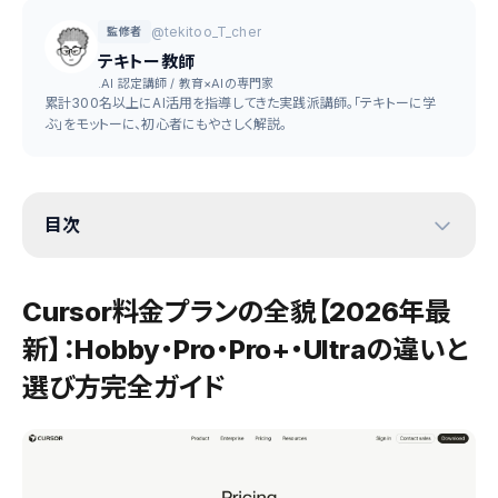
@tekitoo_T_cher
監修者
テキトー教師
.AI 認定講師 / 教育×AIの専門家
累計300名以上にAI活用を指導してきた実践派講師。「テキトーに学
ぶ」をモットーに、初心者にもやさしく解説。
目次
Cursor料金プランの全貌【2026年最
新】：Hobby・Pro・Pro+・Ultraの違いと
選び方完全ガイド