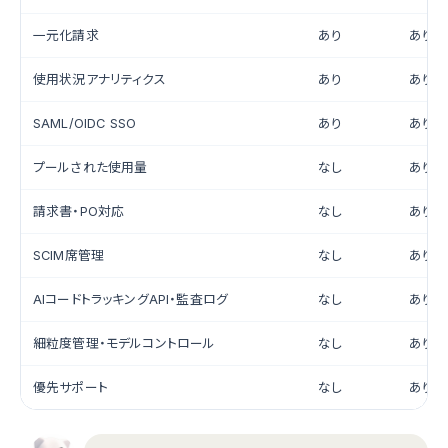
一元化請求
あり
あり
使用状況アナリティクス
あり
あり
SAML/OIDC SSO
あり
あり
プールされた使用量
なし
あり
請求書・PO対応
なし
あり
SCIM席管理
なし
あり
AIコードトラッキングAPI・監査ログ
なし
あり
細粒度管理・モデルコントロール
なし
あり
優先サポート
なし
あり