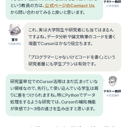
テキトー教師
という教員の方は、
公式ページのContact Us
.AI認定講師
から問い合わせてみると良いと思います。
これ、実は大学院生や研究者にも当てはまるん
ですよね。データ分析や論文執筆のコードを書く
室谷
場面でCursorはかなり役立ちます。
代表取締役
「プログラマーじゃないけどコードを書く」という
研究者層にも学生プランは有効です。
研究室単位でのCursor活用はまだ広まっていな
い領域なので、先行して使い込んでいる学生は周
テキトー教師
りに差をつけられますね。特にPythonでデータ
.AI認定講師
処理をするような研究では、Cursorの補完機能
が体感で2〜3倍の速さを生み出すと思います。