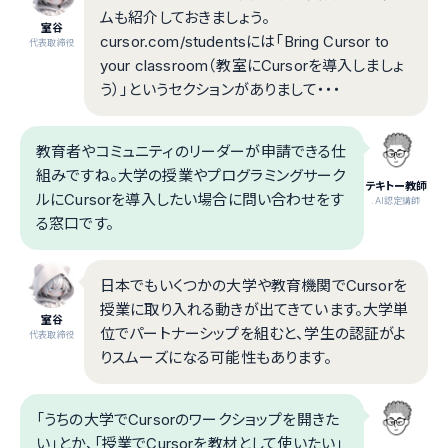
ムも紹介しておきましょう。
室谷
cursor.com/studentsには「Bring Cursor to
代表取締役
your classroom（教室にCursorを導入しましょ
う）」というセクションがありまして・・・
教育者やコミュニティのリーダーが申請できる仕
組みですね。大学の授業やプログラミングサーク
テキトー教師
ルにCursorを導入したい場合に問い合わせをす
.AI認定講師
る窓口です。
日本でもいくつかの大学や教育機関でCursorを
授業に取り入れる動きが出てきています。大学単
室谷
位でパートナーシップを組むと、学生の認証がよ
代表取締役
りスムーズになる可能性もあります。
「うちの大学でCursorのワークショップを開きた
い」とか、「授業でCursorを教材として使いたい」