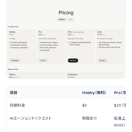
項目
Hobby（無料）
Pro（学生
月額料金
$0
$20（学生
AIエージェントリクエスト
制限あり
拡張上限（E
limits）