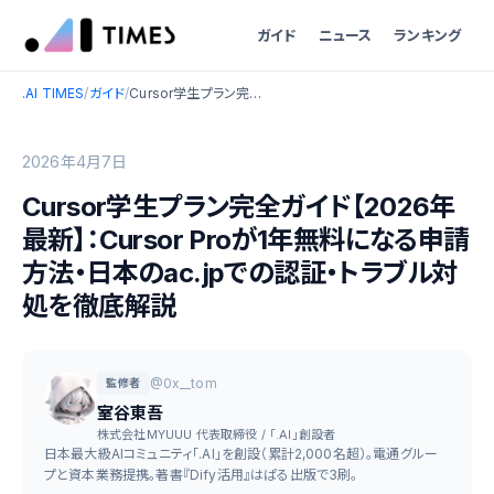
ガイド
ニュース
ランキング
.AI TIMES
/
ガイド
/
Cursor学生プラン完全ガイド【2026年最新】：Cursor Proが1年無料になる申請方法・日本のac.jpでの認証・トラブル対処を徹底解説
2026年4月7日
Cursor学生プラン完全ガイド【2026年
最新】：Cursor Proが1年無料になる申請
方法・日本のac.jpでの認証・トラブル対
処を徹底解説
@0x__tom
監修者
室谷東吾
株式会社MYUUU 代表取締役 / 「.AI」創設者
日本最大級AIコミュニティ「.AI」を創設（累計2,000名超）。電通グルー
プと資本業務提携。著書『Dify活用』はぱる出版で3刷。