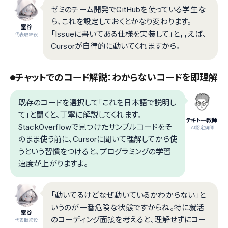
ゼミのチーム開発でGitHubを使っている学生な
ら、これを設定しておくとかなり変わります。
室谷
「Issueに書いてある仕様を実装して」と言えば、
代表取締役
Cursorが自律的に動いてくれますから。
チャットでのコード解説：わからないコードを即理解
既存のコードを選択して「これを日本語で説明し
て」と聞くと、丁寧に解説してくれます。
テキトー教師
StackOverflowで見つけたサンプルコードをそ
.AI認定講師
のまま使う前に、Cursorに聞いて理解してから使
うという習慣をつけると、プログラミングの学習
速度が上がりますよ。
「動いてるけどなぜ動いているかわからない」と
いうのが一番危険な状態ですからね。特に就活
室谷
のコーディング面接を考えると、理解せずにコー
代表取締役