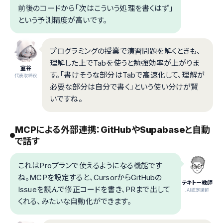
前後のコードから「次はこういう処理を書くはず」
という予測精度が高いです。
プログラミングの授業で演習問題を解くときも、
理解した上でTabを使うと勉強効率が上がりま
室谷
す。「書けそうな部分はTabで高速化して、理解が
代表取締役
必要な部分は自分で書く」という使い分けが賢
いですね。
MCPによる外部連携：GitHubやSupabaseと自動
で話す
これはProプランで使えるようになる機能です
ね。MCPを設定すると、CursorからGitHubの
テキトー教師
Issueを読んで修正コードを書き、PRまで出して
.AI認定講師
くれる、みたいな自動化ができます。