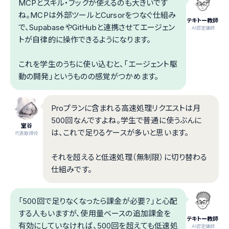
MCPとスキル・フックが使えるのも大きいです
ね。MCPは外部ツールとCursorをつなぐ仕組み
テキトー教師
で、SupabaseやGitHubと連携させてエージェン
.AI認定講師
トが自律的に操作できるようになります。
これを学生のうちに使い込むと、「エージェント駆
動の開発」というものの感覚がつかめます。
Proプランに含まれる高速処理リクエストは月
500回なんですよね。学生で普通に使うぶんに
室谷
は、これで足りるケースが多いと思います。
代表取締役
それを超えると低速処理（無制限）に切り替わる
仕組みです。
「500回で足りなくなったら課金が必要？」と心配
する人もいますが、使用量ベースの追加課金を
テキトー教師
有効にしていなければ、500回を超えても低速処
.AI認定講師