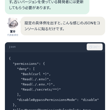
す。古いバージョンを使っている開発者には更新
してもらう必要があります。
設定の具体例を出すと、こんな感じのJSONをコ
ンソールに貼るだけです。
室谷
代表取締役
json
コピー
{

  "permissions": {

    "deny": [

      "Bash(curl *)",

      "Read(./.env)",

      "Read(./.env.*)",

      "Read(./secrets/**)"

    ],

    "disableBypassPermissionsMode": "disable"

  },
