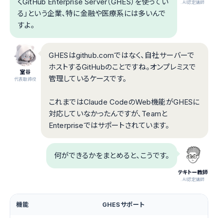
くGitHub Enterprise Server（GHES）を使ってい
.AI認定講師
る」という企業、特に金融や医療系には多いんで
すよ。
GHESはgithub.comではなく、自社サーバーで
ホストするGitHubのことですね。オンプレミスで
室谷
管理しているケースです。
代表取締役
これまではClaude CodeのWeb機能がGHESに
対応していなかったんですが、Teamと
Enterpriseではサポートされています。
何ができるかをまとめると、こうです。
テキトー教師
.AI認定講師
機能
GHESサポート