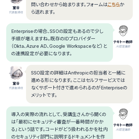
問い合わせから始まります。フォームは
こちら
か
室谷
ら送れます。
代表取締役
Enterpriseの場合、SSOの設定もあるので少し
手順が増えますね。既存のIDプロバイダー
テキトー教師
（Okta、Azure AD、Google Workspaceなど）と
.AI認定講師
の連携設定が必要になります。
SSO設定の詳細はAnthropicの担当者と一緒に
進める形になります。ここはセルフサービスでは
室谷
なくサポート付きで進められるのがEnterpriseの
代表取締役
メリットです。
導入の実際の流れとして、受講生さんから聞くの
は「最初にセキュリティ審査が一番時間がかか
テキトー教師
る」という話です。コードがどう扱われるかを社内
.AI認定講師
のセキュリティ部門に説明するドキュメントを作