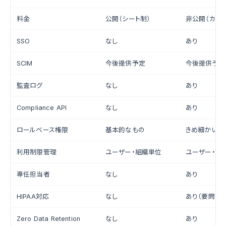
料金
公開（シート制）
非公開（カスタ
SSO
なし
あり
SCIM
今後提供予定
今後提供予定
監査ログ
なし
あり
Compliance API
なし
あり
ロールベース権限
基本的なもの
きめ細かい設
利用制限管理
ユーザー・組織単位
ユーザー・組
専任担当者
なし
あり
HIPAA対応
なし
あり（要問い
Zero Data Retention
なし
あり