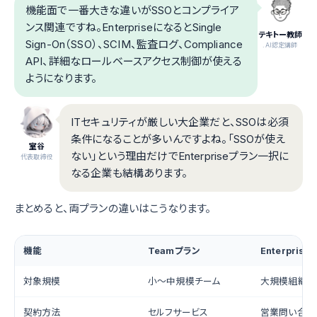
機能面で一番大きな違いがSSOとコンプライア
ンス関連ですね。EnterpriseになるとSingle
テキトー教師
Sign-On（SSO）、SCIM、監査ログ、Compliance
.AI認定講師
API、詳細なロールベースアクセス制御が使える
ようになります。
ITセキュリティが厳しい大企業だと、SSOは必須
条件になることが多いんですよね。「SSOが使え
室谷
ない」という理由だけでEnterpriseプラン一択に
代表取締役
なる企業も結構あります。
まとめると、両プランの違いはこうなります。
機能
Teamプラン
Enterpris
対象規模
小〜中規模チーム
大規模組織
契約方法
セルフサービス
営業問い合わ