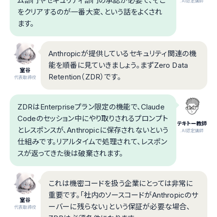
ム部門やセキュリティ部門の承認が必要で、そこ
.AI認定講師
をクリアするのが一番大変、という話をよくされ
ます。
Anthropicが提供しているセキュリティ関連の機
能を順番に見ていきましょう。まずZero Data
室谷
Retention（ZDR）です。
代表取締役
ZDRはEnterpriseプラン限定の機能で、Claude
Codeのセッション中にやり取りされるプロンプト
テキトー教師
とレスポンスが、Anthropicに保存されないという
.AI認定講師
仕組みです。リアルタイムで処理されて、レスポン
スが返ってきた後は破棄されます。
これは機密コードを扱う企業にとっては非常に
重要です。「社内のソースコードがAnthropicのサ
室谷
ーバーに残らない」という保証が必要な場合、
代表取締役