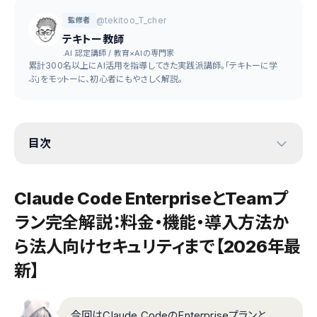
@tekitoo_T_cher
監修者
テキトー教師
.AI 認定講師 / 教育×AIの専門家
累計300名以上にAI活用を指導してきた実践派講師。「テキトーに学
ぶ」をモットーに、初心者にもやさしく解説。
目次
Claude Code EnterpriseとTeamプ
ラン完全解説：料金・機能・導入方法か
ら法人向けセキュリティまで【2026年最
新】
今回はClaude CodeのEnterpriseプランと