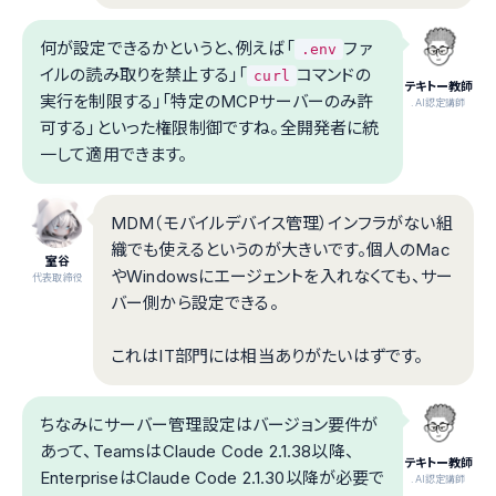
何が設定できるかというと、例えば「
ファ
.env
イルの読み取りを禁止する」「
コマンドの
curl
テキトー教師
実行を制限する」「特定のMCPサーバーのみ許
.AI認定講師
可する」といった権限制御ですね。全開発者に統
一して適用できます。
MDM（モバイルデバイス管理）インフラがない組
織でも使えるというのが大きいです。個人のMac
室谷
やWindowsにエージェントを入れなくても、サー
代表取締役
バー側から設定できる。
これはIT部門には相当ありがたいはずです。
ちなみにサーバー管理設定はバージョン要件が
あって、TeamsはClaude Code 2.1.38以降、
テキトー教師
EnterpriseはClaude Code 2.1.30以降が必要で
.AI認定講師