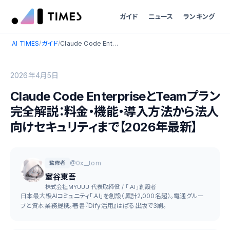
ガイド
ニュース
ランキング
.AI TIMES
/
ガイド
/
Claude Code EnterpriseとTeamプラン完全解説：料金・機能・導入方法から法人向けセキュリティまで【2026年最新】
2026年4月5日
Claude Code EnterpriseとTeamプラン
完全解説：料金・機能・導入方法から法人
向けセキュリティまで【2026年最新】
@0x__tom
監修者
室谷東吾
株式会社MYUUU 代表取締役 / 「.AI」創設者
日本最大級AIコミュニティ「.AI」を創設（累計2,000名超）。電通グルー
プと資本業務提携。著書『Dify活用』はぱる出版で3刷。