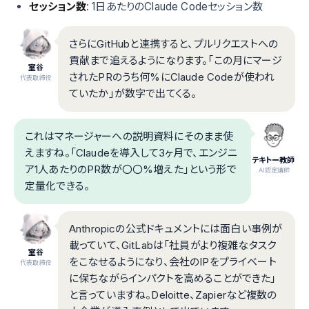
セッション数
: 1日あたりのClaude Codeセッション数
さらにGitHubと連携すると、プルリクエストへの
貢献まで追えるようになります。「この月にマージ
室谷
されたPRのうち何%にClaude Codeが使われ
代表取締役
ていたか」が数字で出てくる。
これはマネージャーへの説明資料にそのまま使
えますね。「Claudeを導入して3ヶ月で、エンジニ
テキトー教師
ア1人あたりのPR数が〇〇%増えた」という形で
.AI認定講師
定量化できる。
Anthropicの公式ドキュメントには面白い事例が
載っていて、GitLabは「社員がより複雑なタスク
室谷
をこなせるようになり、会社のIPをプライベート
代表取締役
に保ちながらインパクトを高めることができた」
と言っていますね。Deloitte、Zapierなど複数の