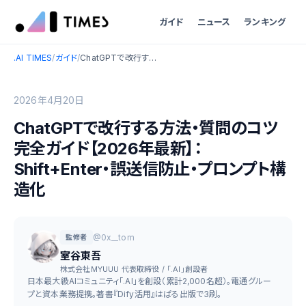
ガイド
ニュース
ランキング
.AI TIMES
/
ガイド
/
ChatGPTで改行する方法・質問のコツ完全ガイド【2026年最新】：Shift+Enter・誤送信防止・プロンプト構造化
2026年4月20日
ChatGPTで改行する方法・質問のコツ
完全ガイド【2026年最新】：
Shift+Enter・誤送信防止・プロンプト構
造化
@0x__tom
監修者
室谷東吾
株式会社MYUUU 代表取締役 / 「.AI」創設者
日本最大級AIコミュニティ「.AI」を創設（累計2,000名超）。電通グルー
プと資本業務提携。著書『Dify活用』はぱる出版で3刷。