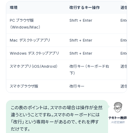
環境
改行するキー操作
送信す
PC ブラウザ版
Shift + Enter
Enter
（Windows/Mac）
Mac デスクトップアプリ
Shift + Enter
Enter
Windows デスクトップアプリ
Shift + Enter
Enter
スマホアプリ（iOS/Android）
改行キー（キーボード右
送信ボ
下）
スマホブラウザ版
改行キー
送信ボ
この表のポイントは、スマホの場合は操作が全然
違うということですね。スマホのキーボードには
テキトー教師
「改行」という専用キーがあるので、それを押す
.AI認定講師
だけです。