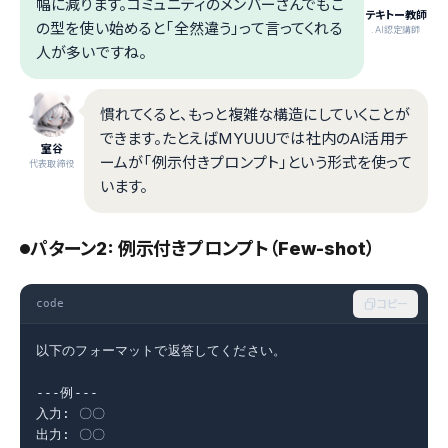
幅に減ります。コミュニティのメンバーさんでもこ
テキトー教師
の型を使い始めると「全然違う」って言ってくれる
.AI認定講師
人が多いですね。
慣れてくると、もっと複雑な構造にしていくことが
できます。たとえばMYUUUでは社内のAI活用チ
室谷
ームが「例示付きプロンプト」という形式を使って
代表取締役
います。
パターン2: 例示付きプロンプト（Few-shot）
code
コピー
以下のフォーマットで返答してください。

---例---

入力: 〇〇

出力: 〇〇
