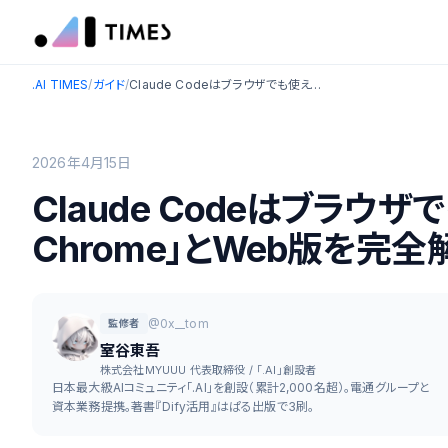
.AI TIMES
/
ガイド
/
Claude Codeはブラウザでも使える？「Claude in Chrome」とWeb版を完全解説【2026年最新】
2026年4月15日
Claude Codeはブラウザで
Chrome」とWeb版を完全
@0x__tom
監修者
室谷東吾
株式会社MYUUU 代表取締役 / 「.AI」創設者
日本最大級AIコミュニティ「.AI」を創設（累計2,000名超）。電通グループと
資本業務提携。著書『Dify活用』はぱる出版で3刷。