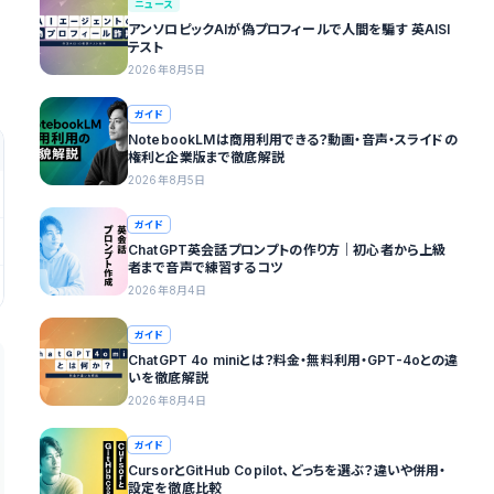
ニュース
アンソロピックAIが偽プロフィールで人間を騙す 英AISI
テスト
2026年8月5日
ガイド
NotebookLMは商用利用できる？動画・音声・スライドの
権利と企業版まで徹底解説
2026年8月5日
ガイド
ChatGPT英会話プロンプトの作り方｜初心者から上級
者まで音声で練習するコツ
2026年8月4日
ガイド
ChatGPT 4o miniとは？料金・無料利用・GPT-4oとの違
いを徹底解説
2026年8月4日
ガイド
CursorとGitHub Copilot、どっちを選ぶ？違いや併用・
設定を徹底比較