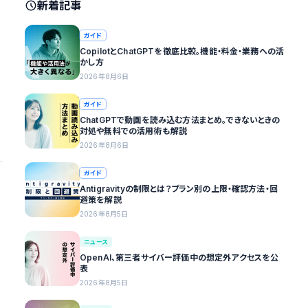
新着記事
ガイド
CopilotとChatGPTを徹底比較。機能・料金・業務への活
かし方
2026年8月6日
ガイド
ChatGPTで動画を読み込む方法まとめ。できないときの
対処や無料での活用術も解説
2026年8月6日
ガイド
Antigravityの制限とは？プラン別の上限・確認方法・回
避策を解説
2026年8月5日
ニュース
OpenAI、第三者サイバー評価中の想定外アクセスを公
表
2026年8月5日