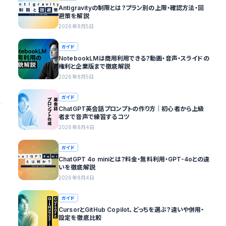
Antigravityの制限とは？プラン別の上限・確認方法・回
避策を解説
2026年8月5日
ガイド
NotebookLMは商用利用できる？動画・音声・スライドの
権利と企業版まで徹底解説
2026年8月5日
ガイド
ChatGPT英会話プロンプトの作り方｜初心者から上級
者まで音声で練習するコツ
2026年8月4日
ガイド
ChatGPT 4o miniとは？料金・無料利用・GPT-4oとの違
いを徹底解説
2026年8月4日
ガイド
CursorとGitHub Copilot、どっちを選ぶ？違いや併用・
設定を徹底比較