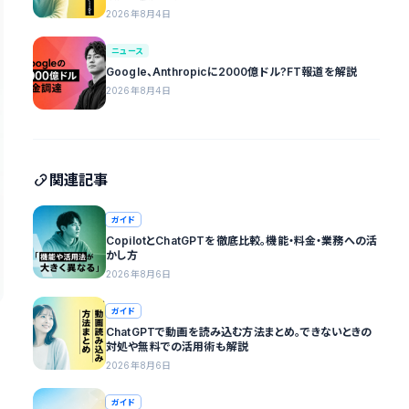
2026年8月4日
ニュース
Google、Anthropicに2000億ドル?FT報道を解説
2026年8月4日
関連記事
ガイド
CopilotとChatGPTを徹底比較。機能・料金・業務への活
かし方
2026年8月6日
ガイド
ChatGPTで動画を読み込む方法まとめ。できないときの
対処や無料での活用術も解説
2026年8月6日
ガイド