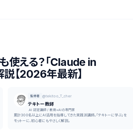
も使える？「Claude in
解説【2026年最新】
@tekitoo_T_cher
監修者
テキトー教師
.AI 認定講師 / 教育×AIの専門家
累計300名以上にAI活用を指導してきた実践派講師。「テキトーに学ぶ」を
モットーに、初心者にもやさしく解説。