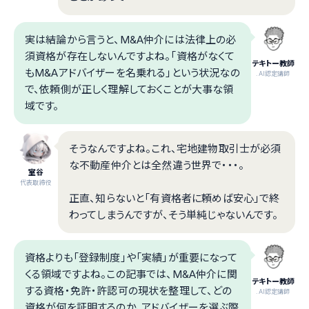
実は結論から言うと、M&A仲介には法律上の必
須資格が存在しないんですよね。「資格がなくて
テキトー教師
もM&Aアドバイザーを名乗れる」という状況なの
.AI認定講師
で、依頼側が正しく理解しておくことが大事な領
域です。
そうなんですよね。これ、宅地建物取引士が必須
な不動産仲介とは全然違う世界で・・・。
室谷
代表取締役
正直、知らないと「有資格者に頼めば安心」で終
わってしまうんですが、そう単純じゃないんです。
資格よりも「登録制度」や「実績」が重要になって
くる領域ですよね。この記事では、M&A仲介に関
テキトー教師
する資格・免許・許認可の現状を整理して、どの
.AI認定講師
資格が何を証明するのか、アドバイザーを選ぶ際