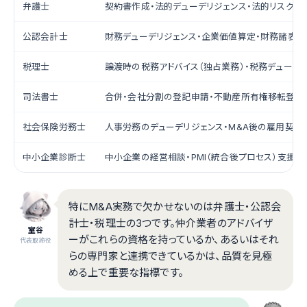
弁護士
契約書作成・法的デューデリジェンス・法的リスク評
公認会計士
財務デューデリジェンス・企業価値算定・財務諸表監
税理士
譲渡時の税務アドバイス（独占業務）・税務デューデ
司法書士
合併・会社分割の登記申請・不動産所有権移転登記
社会保険労務士
人事労務のデューデリジェンス・M&A後の雇用契約
中小企業診断士
中小企業の経営相談・PMI（統合後プロセス）支援
特にM&A実務で欠かせないのは弁護士・公認会
計士・税理士の3つです。仲介業者のアドバイザ
室谷
ーがこれらの資格を持っているか、あるいはそれ
代表取締役
らの専門家と連携できているかは、品質を見極
める上で重要な指標です。