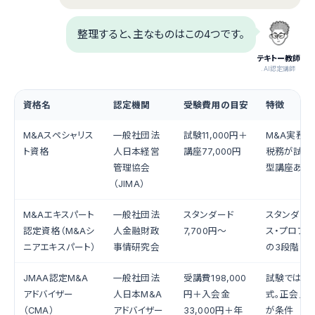
整理すると、主なものはこの4つです。
テキトー教師
.AI認定講師
資格名
認定機関
受験費用の目安
特徴
M&Aスペシャリス
一般社団法
試験11,000円＋
M&A実務・
ト資格
人日本経営
講座77,000円
税務が試験
管理協会
型講座あり
（JIMA）
M&Aエキスパート
一般社団法
スタンダード
スタンダード
認定資格（M&Aシ
人金融財政
7,700円〜
ス・プロフェ
ニアエキスパート）
事情研究会
の3段階
JMAA認定M&A
一般社団法
受講費198,000
試験ではな
アドバイザー
人日本M&A
円＋入会金
式。正会員
（CMA）
アドバイザー
33,000円＋年
が条件