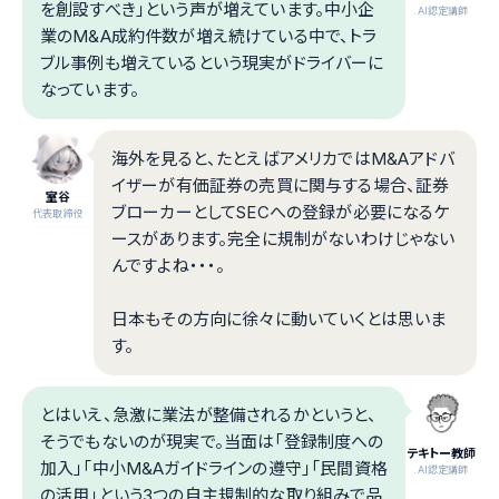
を創設すべき」という声が増えています。中小企
.AI認定講師
業のM&A成約件数が増え続けている中で、トラ
ブル事例も増えているという現実がドライバーに
なっています。
海外を見ると、たとえばアメリカではM&Aアドバ
イザーが有価証券の売買に関与する場合、証券
室谷
ブローカーとしてSECへの登録が必要になるケ
代表取締役
ースがあります。完全に規制がないわけじゃない
んですよね・・・。
日本もその方向に徐々に動いていくとは思いま
す。
とはいえ、急激に業法が整備されるかというと、
そうでもないのが現実で。当面は「登録制度への
テキトー教師
加入」「中小M&Aガイドラインの遵守」「民間資格
.AI認定講師
の活用」という3つの自主規制的な取り組みで品