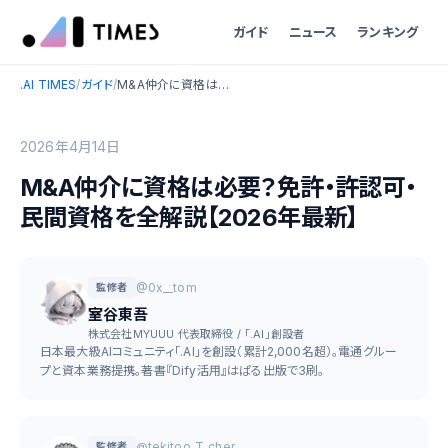
ガイド
ニュース
ランキング
.AI TIMES
/
ガイド
/
M&A仲介に資格は必要？免許・許認可・民間資格を全解説【2026年最新】
2026年4月14日
M&A仲介に資格は必要？免許・許認可・
民間資格を全解説【2026年最新】
@0x__tom
監修者
室谷東吾
株式会社MYUUU 代表取締役 / 「.AI」創設者
日本最大級AIコミュニティ「.AI」を創設（累計2,000名超）。電通グルー
プと資本業務提携。著書『Dify活用』はぱる出版で3刷。
@tekitoo_T_cher
監修者