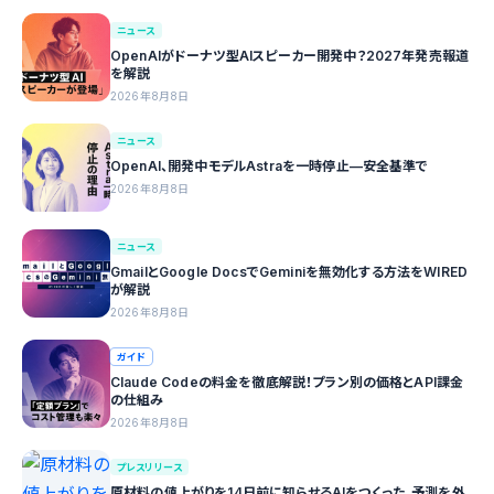
ニュース
OpenAIがドーナツ型AIスピーカー開発中？2027年発売報道
を解説
2026年8月8日
ニュース
OpenAI、開発中モデルAstraを一時停止—安全基準で
2026年8月8日
ニュース
GmailとGoogle DocsでGeminiを無効化する方法をWIRED
が解説
2026年8月8日
ガイド
Claude Codeの料金を徹底解説！プラン別の価格とAPI課金
の仕組み
2026年8月8日
プレスリリース
原材料の値上がりを14日前に知らせるAIをつくった。予測を外