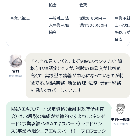
協会
会費
事業承継士
一般社団法
試験9,900円＋
事業承継特
人事業承継
講座330,000円
士・税理士
協会
格保有が受
目安
それぞれ見ていくと、まずM&Aスペシャリスト資
格（JIMA認定）ですが、試験の難易度が比較的
室谷
高くて、実践型の講義が中心になっているのが特
代表取締役
徴です。M&A実務・職業倫理・法務・会計・税務
を幅広くカバーしています。
M&Aエキスパート認定資格（金融財政事情研究
会）は、3段階の構成が特徴的ですよね。スタンダ
テキトー教師
ード（事業承継・M&Aエキスパート）→アドバン
.AI認定講師
ス（事業承継シニアエキスパート）→プロフェッシ