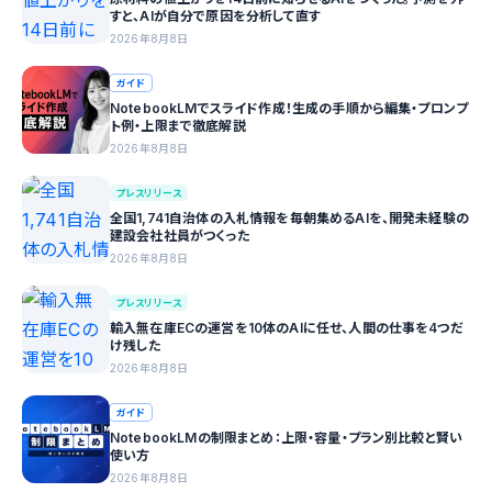
すと、AIが自分で原因を分析して直す
2026年8月8日
ガイド
NotebookLMでスライド作成！生成の手順から編集・プロンプ
ト例・上限まで徹底解説
2026年8月8日
プレスリリース
全国1,741自治体の入札情報を毎朝集めるAIを、開発未経験の
建設会社社員がつくった
2026年8月8日
プレスリリース
輸入無在庫ECの運営を10体のAIに任せ、人間の仕事を4つだ
け残した
2026年8月8日
ガイド
NotebookLMの制限まとめ：上限・容量・プラン別比較と賢い
使い方
2026年8月8日