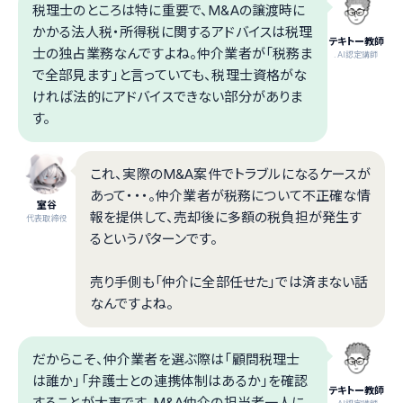
税理士のところは特に重要で、M&Aの譲渡時に
かかる法人税・所得税に関するアドバイスは税理
テキトー教師
士の独占業務なんですよね。仲介業者が「税務ま
.AI認定講師
で全部見ます」と言っていても、税理士資格がな
ければ法的にアドバイスできない部分がありま
す。
これ、実際のM&A案件でトラブルになるケースが
あって・・・。仲介業者が税務について不正確な情
室谷
報を提供して、売却後に多額の税負担が発生す
代表取締役
るというパターンです。
売り手側も「仲介に全部任せた」では済まない話
なんですよね。
だからこそ、仲介業者を選ぶ際は「顧問税理士
は誰か」「弁護士との連携体制はあるか」を確認
テキトー教師
することが大事です。M&A仲介の担当者一人に