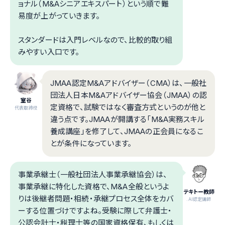
ョナル（M&Aシニアエキスパート）という順で難
易度が上がっていきます。
スタンダードは入門レベルなので、比較的取り組
みやすい入口です。
JMAA認定M&Aアドバイザー（CMA）は、一般社
団法人日本M&Aアドバイザー協会（JMAA）の認
室谷
定資格で、試験ではなく審査方式というのが他と
代表取締役
違う点です。JMAAが開講する「M&A実務スキル
養成講座」を修了して、JMAAの正会員になるこ
とが条件になっています。
事業承継士（一般社団法人事業承継協会）は、
事業承継に特化した資格で、M&A全般というよ
テキトー教師
りは後継者問題・相続・承継プロセス全体をカバ
.AI認定講師
ーする位置づけですよね。受験に際して弁護士・
公認会計士・税理士等の国家資格保有、もしくは