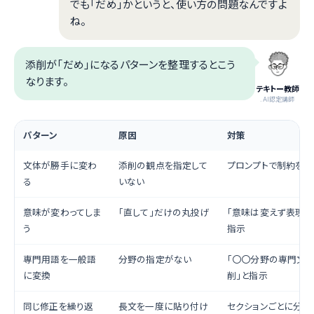
でも「だめ」かというと、使い方の問題なんですよ
ね。
添削が「だめ」になるパターンを整理するとこう
なります。
テキトー教師
.AI認定講師
パターン
原因
対策
文体が勝手に変わ
添削の観点を指定して
プロンプトで制約を明
る
いない
意味が変わってしま
「直して」だけの丸投げ
「意味は変えず表現の
う
指示
専門用語を一般語
分野の指定がない
「〇〇分野の専門文書
に変換
削」と指示
同じ修正を繰り返
長文を一度に貼り付け
セクションごとに分割