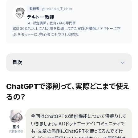
@tekitoo_T_cher
監修者
テキトー教師
.AI 認定講師 / 教育×AIの専門家
累計300名以上にAI活用を指導してきた実践派講師。「テキトーに学
ぶ」をモットーに、初心者にもやさしく解説。
目次
ChatGPTで添削って、実際どこまで使え
るの？
今回はChatGPTの添削機能について深掘りして
いきましょう。.AI（ドットエーアイ）コミュニティで
室谷
も「文章の添削にChatGPTを使ってるんですけ
代表取締役