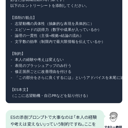
以下のエントリーシートを添削してください。

【添削の観点】

- 志望動機の具体性（抽象的な表現を具体的に）

- エピソードの説得力（数字や成果が入っているか）

- 論理の一貫性（主張→根拠→結論の流れ）

- 文字数の効率（制限内で最大限情報を伝えているか）

【制約】

- 本人の経験や考えは変えない

- 表現のブラッシュアップのみ行う

- 修正箇所ごとに改善理由を付ける

- 「この部分をさらに良くするには」というアドバイスを末尾に追加

【ES本文】

（ここに志望動機・自己PRなどを貼り付ける）
ESの添削プロンプトで大事なのは「本人の経験
や考えは変えない」っていう制約ですね。ここを
テキトー教師