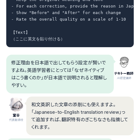
- For each correction, provide the reason in Japane
- Show "Before" and "After" for each change

- Rate the overall quality on a scale of 1-10

【Text】

（ここに英文を貼り付ける）
修正理由を日本語で出してもらう設定が賢いで
すよね。英語学習者にとっては「なぜネイティブ
テキトー教師
はこう書くのか」が日本語で説明されると理解し
.AI認定講師
やすい。
和文英訳した文章の添削にも使えますよ。
「Japanese-to-English translation review」っ
室谷
て追加すれば、翻訳特有のぎこちなさも指摘して
代表取締役
くれます。