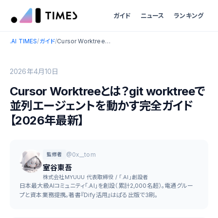
ガイド
ニュース
ランキング
.AI TIMES
/
ガイド
/
Cursor Worktreeとは？git worktreeで並列エージェントを動かす完全ガイド【2026年最新】
2026年4月10日
Cursor Worktreeとは？git worktreeで
並列エージェントを動かす完全ガイド
【2026年最新】
@0x__tom
監修者
室谷東吾
株式会社MYUUU 代表取締役 / 「.AI」創設者
日本最大級AIコミュニティ「.AI」を創設（累計2,000名超）。電通グルー
プと資本業務提携。著書『Dify活用』はぱる出版で3刷。