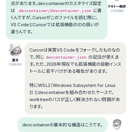
点があります。devcontainerのカスタマイズ設定
テキトー教師
は
に書
.devcontainer/devcontainer.json
.AI認定講師
くんですが、Cursorがこのファイルを読む際に、
VS CodeとCursorでは拡張機能のIDの扱いが
違うんです。
Cursorは実質VS Codeをフォークしたものなの
で、同じ
の記法が使えま
devcontainer.json
室谷
す。ただ、2026年現在でも拡張機能の自動インス
代表取締役
トールに若干バグがある報告があります。
特にWSL2（Windows Subsystem for Linux
2）とdevcontainerを組み合わせたケースで、
worktreeのパスが正しく解決されない問題があ
ります。
devcontainerの基本的な構造はこうです。