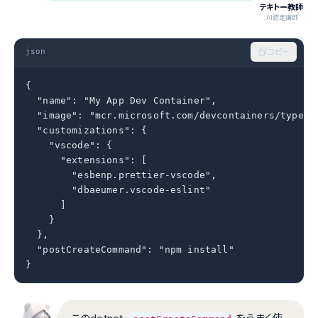
テキトー教師
.AI認定講師
json
コピー
{

  "name": "My App Dev Container",

  "image": "mcr.microsoft.com/devcontainers/typescr
  "customizations": {

    "vscode": {

      "extensions": [

        "esbenp.prettier-vscode",

        "dbaeumer.vscode-eslint"

      ]

    }

  },

  "postCreateCommand": "npm install"

}