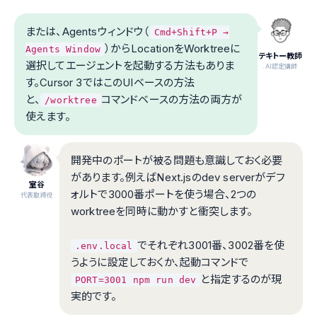
または、Agentsウィンドウ（
Cmd+Shift+P →
）からLocationをWorktreeに
Agents Window
テキトー教師
選択してエージェントを起動する方法もありま
.AI認定講師
す。Cursor 3ではこのUIベースの方法
と、
コマンドベースの方法の両方が
/worktree
使えます。
開発中のポートが被る問題も意識しておく必要
があります。例えばNext.jsのdev serverがデフ
室谷
ォルトで3000番ポートを使う場合、2つの
代表取締役
worktreeを同時に動かすと衝突します。
でそれぞれ3001番、3002番を使
.env.local
うように設定しておくか、起動コマンドで
と指定するのが現
PORT=3001 npm run dev
実的です。