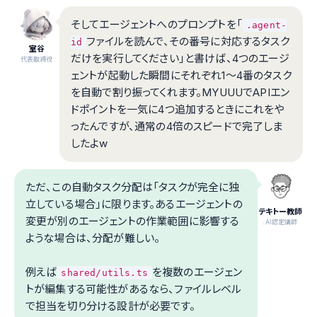
そしてエージェントへのプロンプトを「
.agent-
ファイルを読んで、その番号に対応するタスク
id
室谷
だけを実行してください」と書けば、4つのエージ
代表取締役
ェントが起動した瞬間にそれぞれ1〜4番のタスク
を自動で割り振ってくれます。MYUUUでAPIエン
ドポイントを一気に4つ追加するときにこれをや
ったんですが、通常の4倍のスピードで完了しま
したよw
ただ、この自動タスク分配は「タスクが完全に独
立している場合」に限ります。あるエージェントの
テキトー教師
変更が別のエージェントの作業範囲に影響する
.AI認定講師
ような場合は、分配が難しい。
例えば
を複数のエージェン
shared/utils.ts
トが編集する可能性があるなら、ファイルレベル
で担当を切り分ける設計が必要です。