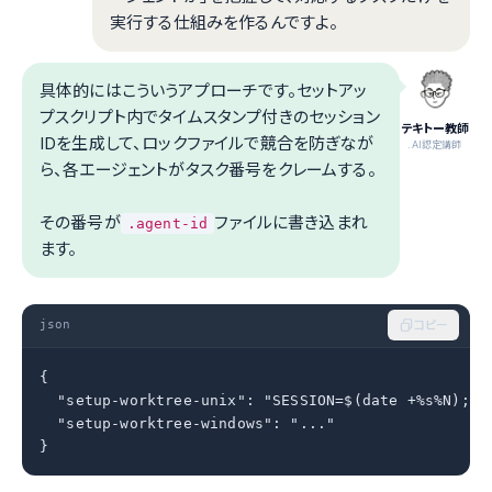
実行する仕組みを作るんですよ。
具体的にはこういうアプローチです。セットアッ
プスクリプト内でタイムスタンプ付きのセッション
テキトー教師
IDを生成して、ロックファイルで競合を防ぎなが
.AI認定講師
ら、各エージェントがタスク番号をクレームする。
その番号が
ファイルに書き込まれ
.agent-id
ます。
json
コピー
{

  "setup-worktree-unix": "SESSION=$(date +%s%N); A
  "setup-worktree-windows": "..."

}