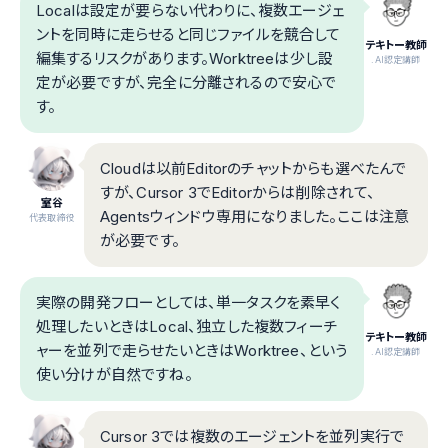
Localは設定が要らない代わりに、複数エージェ
ントを同時に走らせると同じファイルを競合して
テキトー教師
編集するリスクがあります。Worktreeは少し設
.AI認定講師
定が必要ですが、完全に分離されるので安心で
す。
Cloudは以前Editorのチャットからも選べたんで
すが、Cursor 3でEditorからは削除されて、
室谷
Agentsウィンドウ専用になりました。ここは注意
代表取締役
が必要です。
実際の開発フローとしては、単一タスクを素早く
処理したいときはLocal、独立した複数フィーチ
テキトー教師
ャーを並列で走らせたいときはWorktree、という
.AI認定講師
使い分けが自然ですね。
Cursor 3では複数のエージェントを並列実行で