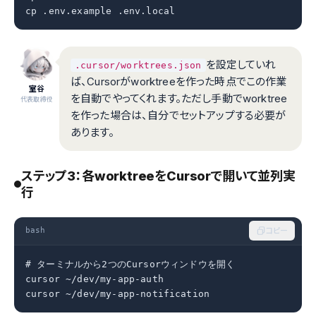
cp .env.example .env.local
を設定していれ
.cursor/worktrees.json
ば、Cursorがworktreeを作った時点でこの作業
室谷
を自動でやってくれます。ただし手動でworktree
代表取締役
を作った場合は、自分でセットアップする必要が
あります。
ステップ3：各worktreeをCursorで開いて並列実
行
bash
コピー
# ターミナルから2つのCursorウィンドウを開く

cursor ~/dev/my-app-auth

cursor ~/dev/my-app-notification