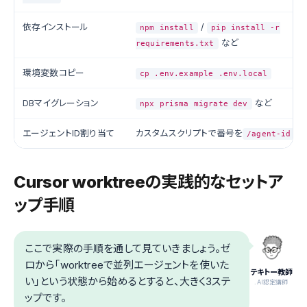
依存インストール
/
npm install
pip install -r
など
requirements.txt
環境変数コピー
cp .env.example .env.local
DBマイグレーション
など
npx prisma migrate dev
エージェントID割り当て
カスタムスクリプトで番号を
に
/agent-id
Cursor worktreeの実践的なセットア
ップ手順
ここで実際の手順を通して見ていきましょう。ゼ
ロから「worktreeで並列エージェントを使いた
テキトー教師
い」という状態から始めるとすると、大きく3ステ
.AI認定講師
ップです。