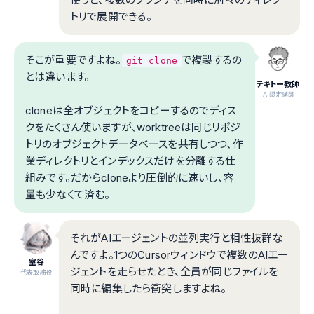
トリで展開できる。
そこが重要ですよね。
で複製するの
git clone
とは違います。
テキトー教師
.AI認定講師
cloneは全オブジェクトをコピーするのでディス
クをたくさん使いますが、worktreeは同じリポジ
トリのオブジェクトデータベースを共有しつつ、作
業ディレクトリとインデックスだけを分離する仕
組みです。だからcloneより圧倒的に速いし、容
量も少なくて済む。
それがAIエージェントの並列実行と相性抜群な
んですよ。1つのCursorウィンドウで複数のAIエー
室谷
ジェントを走らせたとき、全員が同じファイルを
代表取締役
同時に編集したら衝突しますよね。