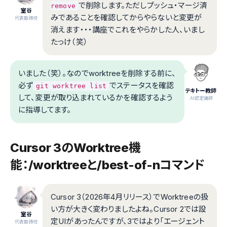
で削除します。ただしプッシュ・マージ済
remove
室谷
みであることを確認してからやらないと変更が
代表取締役
消えます・・・講座でこれをやらかした人、いまし
たっけ（笑）
いました（笑）。なのでworktreeを削除する前に、
必ず
でステータスを確認
git worktree list
テキトー教師
して、変更が取り込まれているかを確認するよう
.AI認定講師
に指導してます。
Cursor 3のWorktree機
能：/worktreeと/best-of-nコマンド
Cursor 3（2026年4月リリース）でWorktreeの扱
い方が大きく変わりましたよね。Cursor 2では設
室谷
定UIがあったんですが、3ではより「エージェント
代表取締役