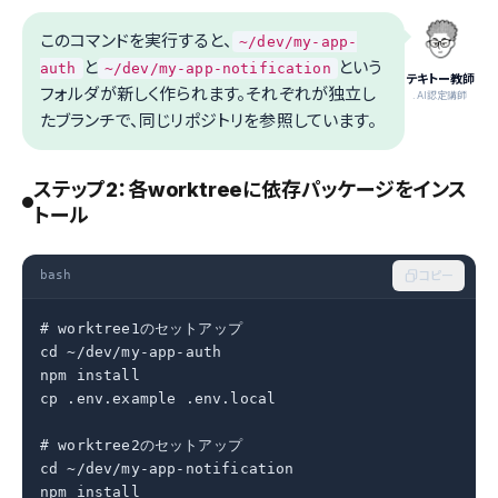
このコマンドを実行すると、
~/dev/my-app-
と
という
auth
~/dev/my-app-notification
テキトー教師
フォルダが新しく作られます。それぞれが独立し
.AI認定講師
たブランチで、同じリポジトリを参照しています。
ステップ2：各worktreeに依存パッケージをインス
トール
bash
コピー
# worktree1のセットアップ

cd ~/dev/my-app-auth

npm install

cp .env.example .env.local

# worktree2のセットアップ

cd ~/dev/my-app-notification

npm install
