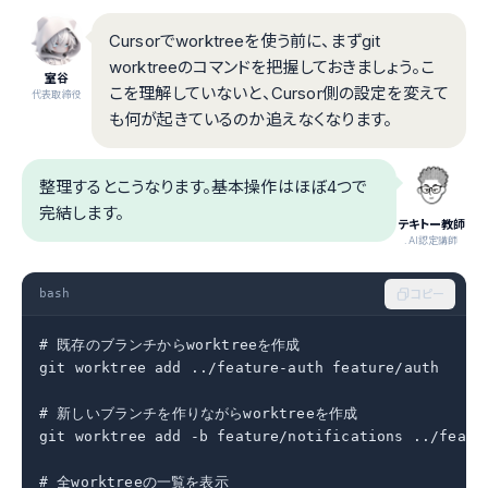
Cursorでworktreeを使う前に、まずgit
worktreeのコマンドを把握しておきましょう。こ
室谷
こを理解していないと、Cursor側の設定を変えて
代表取締役
も何が起きているのか追えなくなります。
整理するとこうなります。基本操作はほぼ4つで
完結します。
テキトー教師
.AI認定講師
bash
コピー
# 既存のブランチからworktreeを作成

git worktree add ../feature-auth feature/auth

# 新しいブランチを作りながらworktreeを作成

git worktree add -b feature/notifications ../featur
# 全worktreeの一覧を表示
