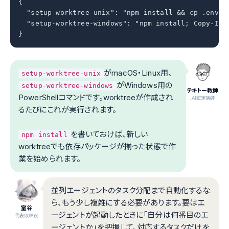
{

  "setup-worktree-unix": "npm install && cp .env.ex
  "setup-worktree-windows": "npm install; Copy-Item
}
がmacOS・Linux用、
setup-worktree-unix
がWindows用の
setup-worktree-windows
テキトー教師
PowerShellコマンドです。worktreeが作成され
.AI認定講師
るたびにこれが実行されます。
を書いておけば、新しい
npm install
worktreeでも依存パッケージが揃った状態で作
業を始められます。
並列エージェントのタスク分配まで自動化するな
ら、もう少し複雑にする必要があります。要はエ
室谷
ージェントが起動したときに「自分は何番目のエ
代表取締役
ージェントか」を把握して、対応するタスクだけを