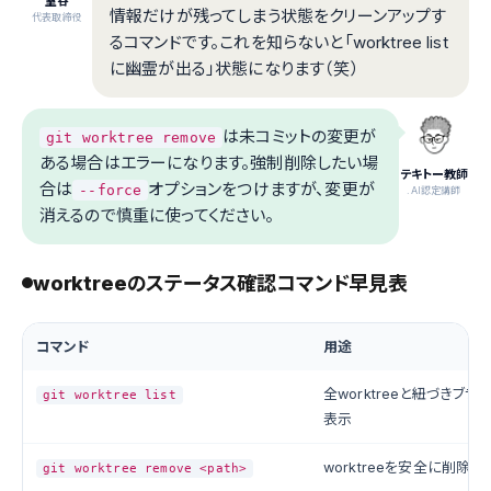
室谷
情報だけが残ってしまう状態をクリーンアップす
代表取締役
るコマンドです。これを知らないと「worktree list
に幽霊が出る」状態になります（笑）
は未コミットの変更が
git worktree remove
ある場合はエラーになります。強制削除したい場
テキトー教師
合は
オプションをつけますが、変更が
--force
.AI認定講師
消えるので慎重に使ってください。
worktreeのステータス確認コマンド早見表
コマンド
用途
全worktreeと紐づきブラ
git worktree list
表示
worktreeを安全に削除
git worktree remove <path>