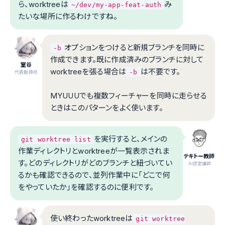
ら、worktreeは
み
~/dev/my-app-feat-auth
たいな場所に作るわけですね。
オプションをつけると新規ブランチを同時に
-b
作成できます。既に作成済みのブランチに対して
室谷
worktreeを張る場合は
は不要です。
-b
代表取締役
MYUUUでも複数フィーチャーを同時に走らせる
ときはこのパターンをよく使います。
を実行すると、メインの
git worktree list
作業ディレクトリとworktreeが一覧表示されま
テキトー教師
す。どのディレクトリがどのブランチと紐づいてい
.AI認定講師
るかも確認できるので、並列作業中に「どこで何
をやっていたか」を確認するのに便利です。
使い終わったworktreeは
git worktree