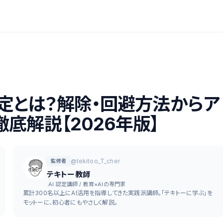
判定とは？解除・回避方法からア
底解説【2026年版】
@tekitoo_T_cher
監修者
テキトー教師
.AI 認定講師 / 教育×AIの専門家
累計300名以上にAI活用を指導してきた実践派講師。「テキトーに学ぶ」を
モットーに、初心者にもやさしく解説。