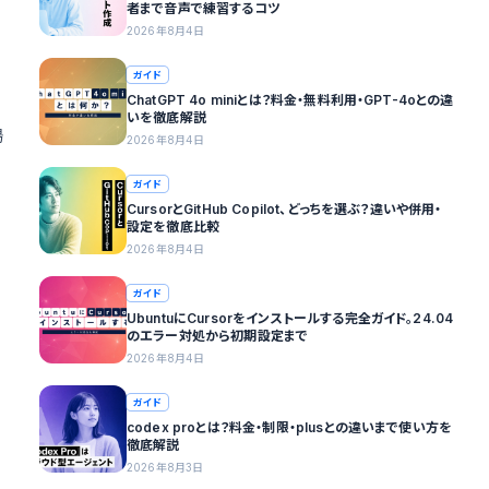
者まで音声で練習するコツ
2026年8月4日
ガイド
ChatGPT 4o miniとは？料金・無料利用・GPT-4oとの違
いを徹底解説
場
2026年8月4日
ガイド
CursorとGitHub Copilot、どっちを選ぶ？違いや併用・
設定を徹底比較
2026年8月4日
ガイド
UbuntuにCursorをインストールする完全ガイド。24.04
のエラー対処から初期設定まで
2026年8月4日
ガイド
codex proとは？料金・制限・plusとの違いまで使い方を
徹底解説
2026年8月3日