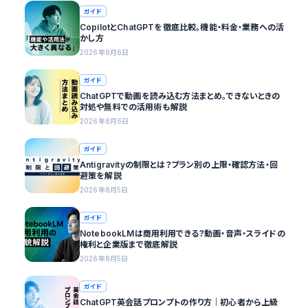
ガイド
CopilotとChatGPTを徹底比較。機能・料金・業務への活
かし方
2026年8月6日
ガイド
ChatGPTで動画を読み込む方法まとめ。できないときの
対処や無料での活用術も解説
2026年8月6日
ガイド
Antigravityの制限とは？プラン別の上限・確認方法・回
避策を解説
2026年8月5日
ガイド
NotebookLMは商用利用できる？動画・音声・スライドの
権利と企業版まで徹底解説
2026年8月5日
ガイド
ChatGPT英会話プロンプトの作り方｜初心者から上級