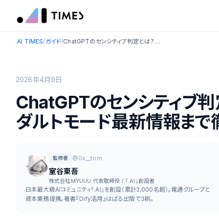
.AI TIMES
/
ガイド
/
ChatGPTのセンシティブ判定とは？解除・回避方法からアダルトモード最新情報まで徹底解説【2026年版】
2026年4月9日
ChatGPTのセンシティブ
ダルトモード最新情報まで徹
@0x__tom
監修者
室谷東吾
株式会社MYUUU 代表取締役 / 「.AI」創設者
日本最大級AIコミュニティ「.AI」を創設（累計2,000名超）。電通グループと
資本業務提携。著書『Dify活用』はぱる出版で3刷。