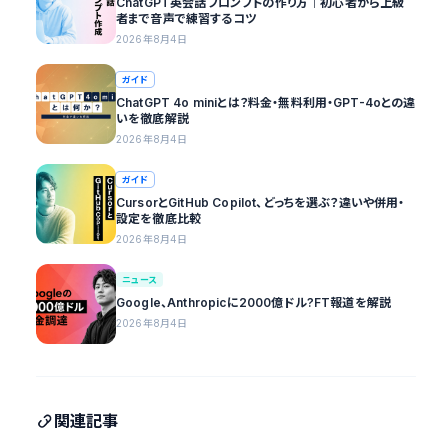
ChatGPT英会話プロンプトの作り方｜初心者から上級
者まで音声で練習するコツ
2026年8月4日
ガイド
ChatGPT 4o miniとは？料金・無料利用・GPT-4oとの違
いを徹底解説
2026年8月4日
ガイド
CursorとGitHub Copilot、どっちを選ぶ？違いや併用・
設定を徹底比較
2026年8月4日
ニュース
Google、Anthropicに2000億ドル?FT報道を解説
2026年8月4日
関連記事