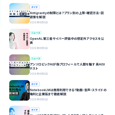
ガイド
Antigravityの制限とは？プラン別の上限・確認方法・回
避策を解説
2026年8月5日
ニュース
OpenAI、第三者サイバー評価中の想定外アクセスを公
表
2026年8月5日
ニュース
アンソロピックAIが偽プロフィールで人間を騙す 英AISI
テスト
2026年8月5日
ガイド
NotebookLMは商用利用できる？動画・音声・スライドの
権利と企業版まで徹底解説
2026年8月5日
ガイド