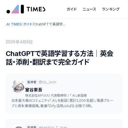
ガイド
ニュース
ランキング
.AI TIMES
/
ガイド
/
ChatGPTで英語学習する方法｜英会話・添削・翻訳まで完全ガイド
2026年4月9日
ChatGPTで英語学習する方法｜英会
話・添削・翻訳まで完全ガイド
@0x__tom
監修者
室谷東吾
株式会社MYUUU 代表取締役 / 「.AI」創設者
日本最大級AIコミュニティ「.AI」を創設（累計2,000名超）。電通グルー
プと資本業務提携。著書『Dify活用』はぱる出版で3刷。
@tekitoo_T_cher
監修者