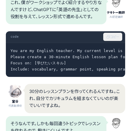
これ、僕がワークショップでよく紹介するやり方な
んですけど、ChatGPTに「英語の先生」としての
テキトー教師
役割を与えて、レッスン形式で進めるんです。
.AI認定講師
code
コピー
You are my English teacher. My current level is int
Please create a 30-minute English lesson plan for m
Focus on: [学びたいスキル]

Include: vocabulary, grammar point, speaking pract
30分のレッスンプランを作ってくれるんですね。こ
れ、自分でカリキュラムを組まなくていいのが楽
室谷
でいいですよね。
代表取締役
そうなんです。しかも毎回違うトピックでレッスン
を作れるので、飽きにくいんですよ。