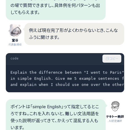
の場で質問できますし、具体例を何パターンも出
してもらえます。
例えば現在完了形がよくわからないとき、こんな
ふうに聞けます。
室谷
代表取締役
code
コピー
Explain the difference between "I went to Paris" an
in simple English. Give me 5 example sentences for 
and explain when I should use one over the other.
ポイントは「simple English」って指定してるとこ
ろですね。これを入れないと、難しい文法用語を
テキトー教師
使った説明が返ってきて、かえって混乱する人も
.AI認定講師
います。