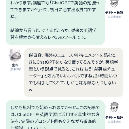
わかります。講座でも「ChatGPTで英語の勉強っ
てできますか？」って、初日に必ず出る質問です
テキトー教師
ね。
.AI認定講師
結論から言うと、できるどころか、従来の英語学
習を根本から変えるレベルのツールです。
僕自身、海外のニュースやドキュメントを読むと
きにChatGPTをかなり使ってるんですが、英語学
室谷
習という観点で見ると、これはもう「AI英語チュ
代表取締役
ーター」と呼んでいいレベルですね。24時間いつ
でも相手してくれて、しかも嫌な顔ひとつしない
w
しかも無料でも始められますからね。この記事で
は、ChatGPTを英語学習に活用する具体的な方
テキトー教師
法を、実際のプロンプト例も交えながら徹底的
.AI認定講師
に解説していきます。