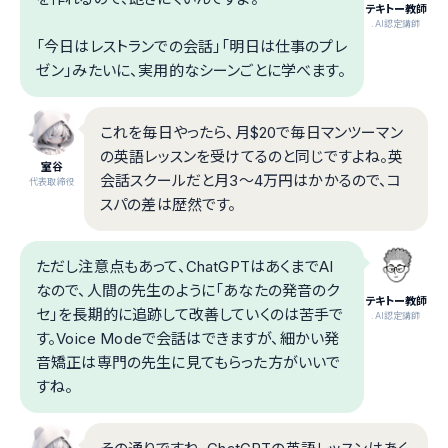
テキトー教師
.AI認定講師
「今日はレストランでの会話」「明日は仕事のプレ
ゼン」みたいに、実用的なシーンごとに学べます。
これを毎日やったら、月$20で毎日マンツーマン
の英語レッスンを受けてるのと同じですよね。英
室谷
会話スクールだと月3〜4万円はかかるので、コ
代表取締役
スパの差は歴然です。
ただし注意点もあって、ChatGPTはあくまでAI
なので、人間の先生のように「あなたの発音のク
テキトー教師
セ」を長期的に追跡して改善していくのは苦手で
.AI認定講師
す。Voice Modeで会話はできますが、細かい発
音矯正は専門の先生に見てもらった方がいいで
すね。