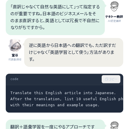
「直訳じゃなくて自然な英語にして」って指定する
のが重要ですね。日本語のビジネスメールをそ
テキトー教師
のまま直訳すると、英語としては冗長で不自然に
.AI認定講師
なりがちですから。
逆に英語から日本語への翻訳でも、ただ訳すだ
けじゃなく「英語学習として使う」方法がありま
室谷
す。
代表取締役
code
コピー
Translate this English article into Japanese.

After the translation, list 10 useful English phras
with their meanings and example usage.
翻訳＋語彙学習を一度にやるアプローチです