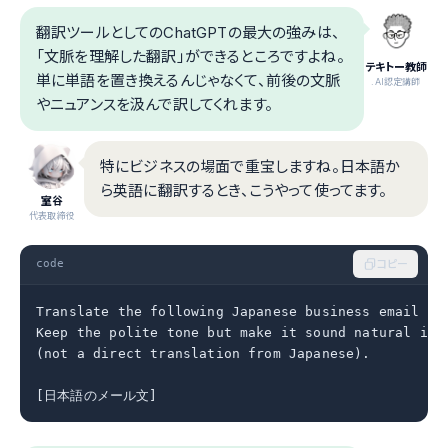
翻訳ツールとしてのChatGPTの最大の強みは、
「文脈を理解した翻訳」ができるところですよね。
テキトー教師
単に単語を置き換えるんじゃなくて、前後の文脈
.AI認定講師
やニュアンスを汲んで訳してくれます。
特にビジネスの場面で重宝しますね。日本語か
ら英語に翻訳するとき、こうやって使ってます。
室谷
代表取締役
code
コピー
Translate the following Japanese business email int
Keep the polite tone but make it sound natural in E
(not a direct translation from Japanese).

[日本語のメール文]