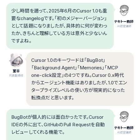
少し時間を遡って、2025年6月のCursor 1.0も重
要なchangelogです。「初のメジャーバージョン」
テキトー教師
として話題になりましたが、具体的に何が変わっ
.AI認定講師
たか、きちんと理解している方は意外と少ないん
ですよね。
Cursor 1.0のキーワードは「BugBot」
「Background Agent」「Memories」「MCP
室谷
one-click設定」の4つですね。Cursor 0.x時代
代表取締役
からエージェント機能はありましたが、1.0でエン
タープライズレベルの使い方が現実的になった
転換点だと思います。
BugBotが個人的には面白かったです。Cursor
IDEの外に出て、GitHubのPull Requestを自動
テキトー教師
レビューしてくれる機能で。
.AI認定講師