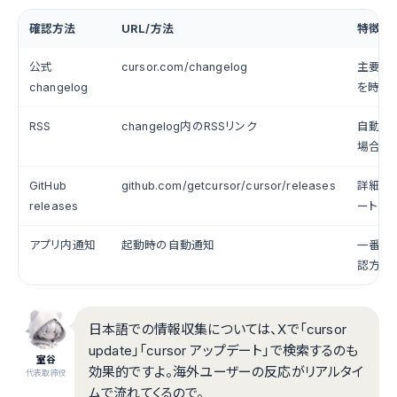
確認方法
URL/方法
特徴
公式
cursor.com/changelog
主要ア
changelog
を時系
RSS
changelog内のRSSリンク
自動通
場合
GitHub
github.com/getcursor/cursor/releases
詳細な
releases
ート・
アプリ内通知
起動時の自動通知
一番シ
認方法
日本語での情報収集については、Xで「cursor
update」「cursor アップデート」で検索するのも
室谷
効果的ですよ。海外ユーザーの反応がリアルタイ
代表取締役
ムで流れてくるので。