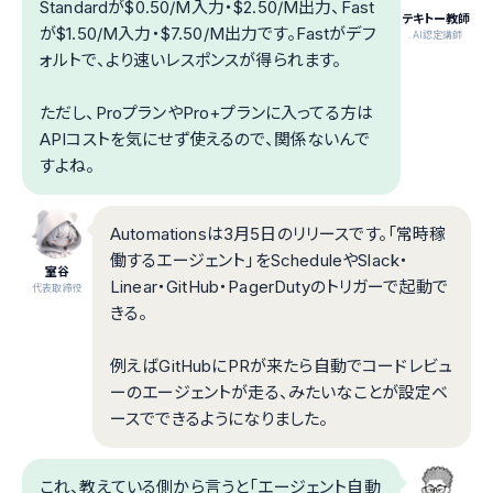
Standardが$0.50/M入力・$2.50/M出力、Fast
テキトー教師
が$1.50/M入力・$7.50/M出力です。Fastがデフ
.AI認定講師
ォルトで、より速いレスポンスが得られます。
ただし、ProプランやPro+プランに入ってる方は
APIコストを気にせず使えるので、関係ないんで
すよね。
Automationsは3月5日のリリースです。「常時稼
働するエージェント」をScheduleやSlack・
室谷
Linear・GitHub・PagerDutyのトリガーで起動で
代表取締役
きる。
例えばGitHubにPRが来たら自動でコードレビュ
ーのエージェントが走る、みたいなことが設定ベ
ースでできるようになりました。
これ、教えている側から言うと「エージェント自動