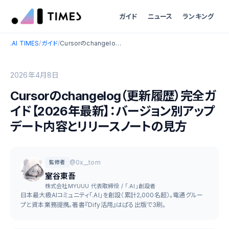
ガイド
ニュース
ランキング
.AI TIMES
/
ガイド
/
Cursorのchangelog（更新履歴）完全ガイド【2026年最新】：バージョン別アップデート内容とリリースノートの見方
2026年4月8日
Cursorのchangelog（更新履歴）完全ガ
イド【2026年最新】：バージョン別アップ
デート内容とリリースノートの見方
@0x__tom
監修者
室谷東吾
株式会社MYUUU 代表取締役 / 「.AI」創設者
日本最大級AIコミュニティ「.AI」を創設（累計2,000名超）。電通グルー
プと資本業務提携。著書『Dify活用』はぱる出版で3刷。