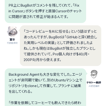
PR上にBugBotがコメントを残してくれて、「Fix
in Cursor」ボタンを押すと直接Cursorのチャット
に問題が渡されて修正が始まるんです。
「コードレビューをAIに任せる」という話はずっと
あったんですが、BugBotは「GitHubと深く統合し
室谷
た実用レベルの実装」として評価されましたよ
代表取締役
ね。しかも現在はBugBotが独立したプランとし
て提供されていて、Pro個人向けが$40/月・
200PR/月から使えます。
Background Agentも大きな変化でした。エージ
ェントが非同期で動いて、別のUbuntuマシン上で
テキトー教師
リポジトリをcloneして作業して、ブランチに結果
.AI認定講師
を出してくれる。
「作業を依頼してコーヒーでも飲んできたら終わ