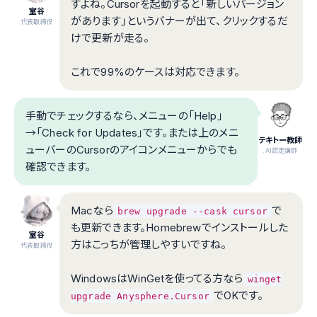
すよね。Cursorを起動すると「新しいバージョン
室谷
があります」というバナーが出て、クリックするだ
代表取締役
けで更新が走る。
これで99%のケースは対応できます。
手動でチェックするなら、メニューの「Help」
→「Check for Updates」です。または上のメニ
テキトー教師
ューバーのCursorのアイコンメニューからでも
.AI認定講師
確認できます。
Macなら
で
brew upgrade --cask cursor
も更新できます。Homebrewでインストールした
室谷
方はこっちが管理しやすいですね。
代表取締役
WindowsはWinGetを使ってる方なら
winget
でOKです。
upgrade Anysphere.Cursor