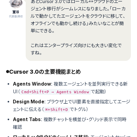
あとCursor 3.0ではローカル↔クラウドのエー
ジェント移行がシームレスになりました。「ローカ
室谷
ルで動かしてたエージェントをクラウドに移して、
代表取締役
オフラインでも動かし続ける」みたいなことが簡
単にできる。
これはエンタープライズ向けにも大きい変化で
すね。
Cursor 3.0の主要機能まとめ
Agents Window
: 複数エージェントを並列実行できる新
UI（
で起動）
Cmd+Shift+P → Agents Window
Design Mode
: ブラウザ上でUI要素を直接指定してエージ
ェントに伝える（
でトグル）
⌘+Shift+D
Agent Tabs
: 複数チャットを横並び・グリッド表示で同時
確認