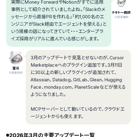
実際にMoney ForwardやNotionがすでに活用
事例として紹介されていましたよね。「Slackのメ
テキトー教師
ッセージから直接PRを作れる」「約1,000名のエ
.AI認定講師
ンジニアがSlack経由でエージェントを使える」と
いう規模の話になってきていて・・・エンタープラ
イズ採用がリアルに進んでいる感じがします。
3月のアップデートで見落とせないのが、Cursor
Marketplaceへのプラグイン追加です。3月11日
室谷
に30以上の新しいプラグインが追加されて、
代表取締役
Atlassian、Datadog、GitLab、Glean、Hugging
Face、monday.com、PlanetScaleなどが使える
ようになりました。
MCPサーバーとして動いているので、クラウドエ
ージェントからも使えます。
2026年3月の主要アップデート一覧