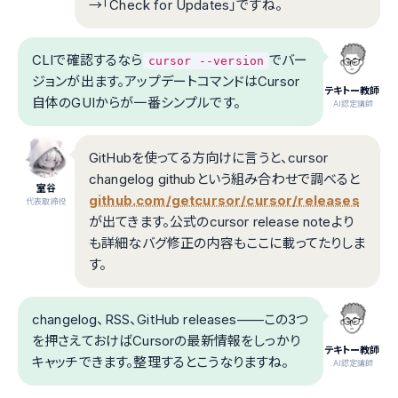
→「Check for Updates」ですね。
CLIで確認するなら
でバー
cursor --version
ジョンが出ます。アップデートコマンドはCursor
テキトー教師
自体のGUIからが一番シンプルです。
.AI認定講師
GitHubを使ってる方向けに言うと、cursor
changelog githubという組み合わせで調べると
室谷
github.com/getcursor/cursor/releases
代表取締役
が出てきます。公式のcursor release noteより
も詳細なバグ修正の内容もここに載ってたりしま
す。
changelog、RSS、GitHub releases——この3つ
を押さえておけばCursorの最新情報をしっかり
テキトー教師
キャッチできます。整理するとこうなりますね。
.AI認定講師