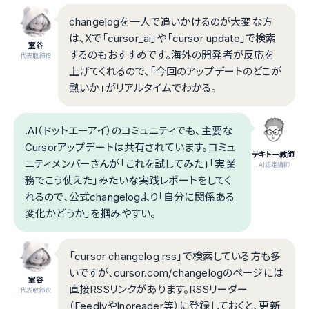
changelogを一人で追いかけるのが大変な方
は、Xで「cursor_ai」や「cursor update」で検索
室谷
するのもおすすめです。海外の開発者が反応を
代表取締役
上げてくれるので、「今回のアップデートのどこが
熱いか」がリアルタイムでわかる。
.AI（ドットエーアイ）のコミュニティでも、主要な
Cursorアップデートは共有されています。コミュ
テキトー教師
ニティメンバーさんが「これを試してみた」「実業
.AI認定講師
務でこう使えた」みたいな実践レポートをしてく
れるので、公式changelogより「自分に関係ある
変化かどうか」を掴みやすい。
「cursor changelog rss」で検索している方も多
いですが、cursor.com/changelogのページには
室谷
直接RSSリンクがあります。RSSリーダー
代表取締役
（FeedlyやInoreader等）に登録しておくと、更新