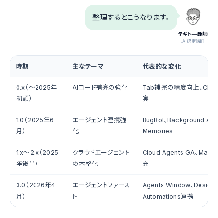
整理するとこうなります。
テキトー教師
.AI認定講師
時期
主なテーマ
代表的な変化
0.x（〜2025年
AIコード補完の強化
Tab補完の精度向上、Cha
初頭）
実
1.0（2025年6
エージェント連携強
BugBot、Background Age
月）
化
Memories
1.x〜2.x（2025
クラウドエージェント
Cloud Agents GA、Mark
年後半）
の本格化
充
3.0（2026年4
エージェントファース
Agents Window、Design
月）
ト
Automations連携