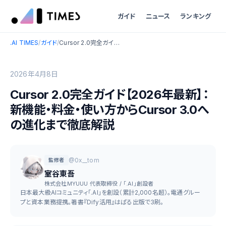
ガイド
ニュース
ランキング
.AI TIMES
/
ガイド
/
Cursor 2.0完全ガイド【2026年最新】：新機能・料金・使い方からCursor 3.0への進化まで徹底解説
2026年4月8日
Cursor 2.0完全ガイド【2026年最新】：
新機能・料金・使い方からCursor 3.0へ
の進化まで徹底解説
@0x__tom
監修者
室谷東吾
株式会社MYUUU 代表取締役 / 「.AI」創設者
日本最大級AIコミュニティ「.AI」を創設（累計2,000名超）。電通グルー
プと資本業務提携。著書『Dify活用』はぱる出版で3刷。