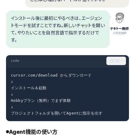
インストール後に最初にやるべきは、エージェン
トモードを試すことですね。新しいチャットを開い
テキトー教師
て、やりたいことを自然言語で指示するだけで
.AI認定講師
す。
code
コピー
cursor.com/download からダウンロード

↓

インストール＆起動

↓

Hobbyプラン（無料）でまず体験

↓

プロジェクトフォルダを開いてAgentに指示を出す
Agent機能の使い方