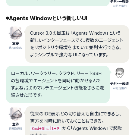
テキトー教師
.AI認定講師
Agents Windowという新しいUI
Cursor 3.0の目玉は「Agents Window」という
新しいインターフェースです。複数のエージェント
室谷
をリポジトリや環境をまたいで並列実行できる、
代表取締役
よりシンプルで強力なUIになっています。
ローカル、ワークツリー、クラウド、リモートSSH
の各環境でエージェントを同時に動かせるんで
テキトー教師
すよね。2.0のマルチエージェント機能をさらに洗
.AI認定講師
練させた形です。
従来のIDE表示との切り替えも自由にできるし、
両方を同時に開いておくこともできる。
室谷
から「Agents Window」で起動
Cmd+Shift+P
代表取締役