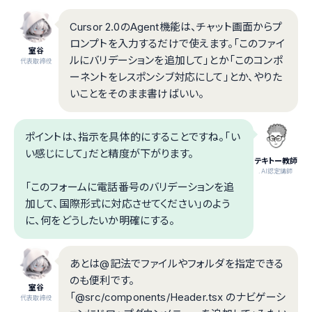
Cursor 2.0のAgent機能は、チャット画面からプ
ロンプトを入力するだけで使えます。「このファイ
室谷
ルにバリデーションを追加して」とか「このコンポ
代表取締役
ーネントをレスポンシブ対応にして」とか、やりた
いことをそのまま書けばいい。
ポイントは、指示を具体的にすることですね。「い
い感じにして」だと精度が下がります。
テキトー教師
.AI認定講師
「このフォームに電話番号のバリデーションを追
加して、国際形式に対応させてください」のよう
に、何をどうしたいか明確にする。
あとは@記法でファイルやフォルダを指定できる
のも便利です。
室谷
「@src/components/Header.tsx のナビゲーシ
代表取締役