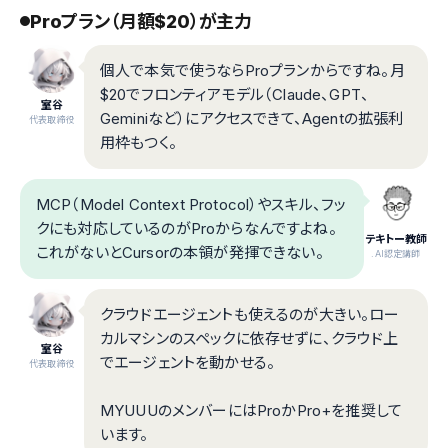
Proプラン（月額$20）が主力
個人で本気で使うならProプランからですね。月
$20でフロンティアモデル（Claude、GPT、
室谷
Geminiなど）にアクセスできて、Agentの拡張利
代表取締役
用枠もつく。
MCP（Model Context Protocol）やスキル、フッ
クにも対応しているのがProからなんですよね。
テキトー教師
これがないとCursorの本領が発揮できない。
.AI認定講師
クラウドエージェントも使えるのが大きい。ロー
カルマシンのスペックに依存せずに、クラウド上
室谷
でエージェントを動かせる。
代表取締役
MYUUUのメンバーにはProかPro+を推奨して
います。