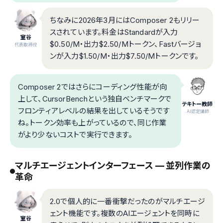
ちなみに2026年3月にはComposer 2もリリー
スされています。料金はStandardが入力
室谷
$0.50/M・出力$2.50/Mトークン、Fastバージョ
代表取締役
ンが入力$1.50/M・出力$7.50/Mトークンです。
Composer 2ではさらにコーディング性能が向
上して、CursorBenchという独自ベンチマークで
テキトー教師
フロンティアレベルの結果を出しているそうです
.AI認定講師
ね。トークン効率も上がっているので、同じ作業
がより少ないコストで実行できます。
マルチエージェントインターフェース — 並列作業の
革命
2.0で個人的に一番衝撃だったのがマルチエージ
ェント機能です。複数のAIエージェントを同時に
室谷