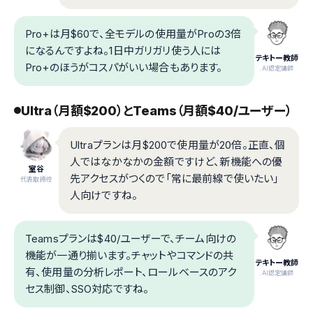
Pro+は月$60で、全モデルの使用量がProの3倍
になるんですよね。1日中ガリガリ使う人には
テキトー教師
Pro+のほうがコスパがいい場合もあります。
.AI認定講師
Ultra（月額$200）とTeams（月額$40/ユーザー）
Ultraプランは月$200で使用量が20倍。正直、個
人ではなかなかの金額ですけど、新機能への優
室谷
先アクセスがつくので「常に最前線で使いたい」
代表取締役
人向けですね。
Teamsプランは$40/ユーザーで、チーム向けの
機能が一通り揃います。チャットやコマンドの共
テキトー教師
有、使用量の分析レポート、ロールベースのアク
.AI認定講師
セス制御、SSO対応ですね。