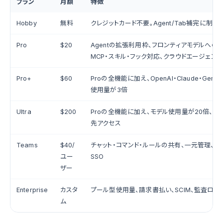
プラン
月額
特徴
Hobby
無料
クレジットカード不要。Agent/Tab補完に制限
Pro
$20
Agentの拡張利用枠、フロンティアモデルへの
MCP・スキル・フック対応、クラウドエージェント
Pro+
$60
Proの全機能に加え、OpenAI・Claude・Gemi
使用量が3倍
Ultra
$200
Proの全機能に加え、モデル使用量が20倍、
先アクセス
Teams
$40/
チャット・コマンド・ルールの共有、一元管理、SAM
ユー
SSO
ザー
Enterprise
カスタ
プール型使用量、請求書払い、SCIM、監査ログ
ム