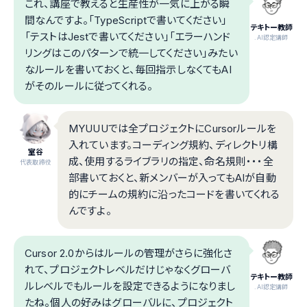
これ、講座で教えると生産性が一気に上がる瞬
間なんですよ。「TypeScriptで書いてください」
テキトー教師
「テストはJestで書いてください」「エラーハンド
.AI認定講師
リングはこのパターンで統一してください」みたい
なルールを書いておくと、毎回指示しなくてもAI
がそのルールに従ってくれる。
MYUUUでは全プロジェクトにCursorルールを
入れています。コーディング規約、ディレクトリ構
室谷
成、使用するライブラリの指定、命名規則・・・全
代表取締役
部書いておくと、新メンバーが入ってもAIが自動
的にチームの規約に沿ったコードを書いてくれる
んですよ。
Cursor 2.0からはルールの管理がさらに強化さ
れて、プロジェクトレベルだけじゃなくグローバ
テキトー教師
ルレベルでもルールを設定できるようになりまし
.AI認定講師
たね。個人の好みはグローバルに、プロジェクト