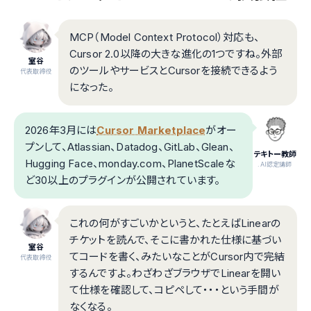
MCP（Model Context Protocol）対応も、
Cursor 2.0以降の大きな進化の1つですね。外部
室谷
のツールやサービスとCursorを接続できるよう
代表取締役
になった。
2026年3月には
Cursor Marketplace
がオー
プンして、Atlassian、Datadog、GitLab、Glean、
テキトー教師
Hugging Face、monday.com、PlanetScaleな
.AI認定講師
ど30以上のプラグインが公開されています。
これの何がすごいかというと、たとえばLinearの
チケットを読んで、そこに書かれた仕様に基づい
室谷
てコードを書く、みたいなことがCursor内で完結
代表取締役
するんですよ。わざわざブラウザでLinearを開い
て仕様を確認して、コピペして・・・という手間が
なくなる。