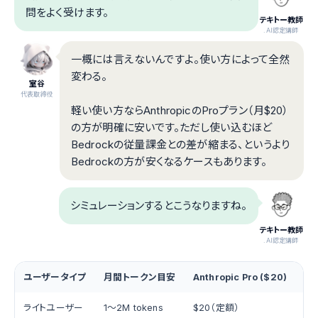
問をよく受けます。
テキトー教師
.AI認定講師
一概には言えないんですよ。使い方によって全然
変わる。
室谷
代表取締役
軽い使い方ならAnthropicのProプラン（月$20）
の方が明確に安いです。ただし使い込むほど
Bedrockの従量課金との差が縮まる、というより
Bedrockの方が安くなるケースもあります。
シミュレーションするとこうなりますね。
テキトー教師
.AI認定講師
ユーザータイプ
月間トークン目安
Anthropic Pro ($20)
Be
ライトユーザー
1〜2M tokens
$20（定額）
約