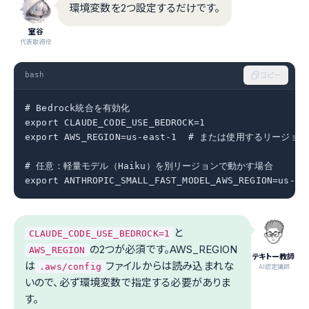
環境変数を2つ設定するだけです。
室谷
代表取締役
bash
コピー
# Bedrock統合を有効化

export CLAUDE_CODE_USE_BEDROCK=1

export AWS_REGION=us-east-1  # または使用するリージョン

# 任意：軽量モデル（Haiku）を別リージョンで動かす場合

export ANTHROPIC_SMALL_FAST_MODEL_AWS_REGION=us-we
と
CLAUDE_CODE_USE_BEDROCK=1
の2つが必須です。AWS_REGION
AWS_REGION
テキトー教師
は
ファイルからは読み込まれな
.aws/config
.AI認定講師
いので、必ず環境変数で指定する必要がありま
す。