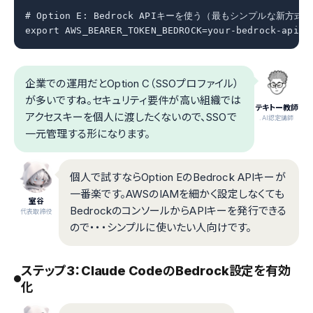
# Option E: Bedrock APIキーを使う（最もシンプルな新方式）

export AWS_BEARER_TOKEN_BEDROCK=your-bedrock-api-k
企業での運用だとOption C（SSOプロファイル）
が多いですね。セキュリティ要件が高い組織では
テキトー教師
アクセスキーを個人に渡したくないので、SSOで
.AI認定講師
一元管理する形になります。
個人で試すならOption EのBedrock APIキーが
一番楽です。AWSのIAMを細かく設定しなくても
室谷
BedrockのコンソールからAPIキーを発行できる
代表取締役
ので・・・シンプルに使いたい人向けです。
ステップ3：Claude CodeのBedrock設定を有効
化