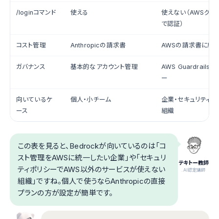
/loginコマンド
使える
使えない（AWSクレ
で認証）
コスト管理
Anthropicの請求書
AWSの請求書に統
ガバナンス
基本的なアカウント管理
AWS Guardrails
ー
向いているケ
個人・小チーム
企業・セキュリティ
ース
組織
この表を見ると、Bedrockが向いているのは「コ
スト管理をAWSに統一したい企業」や「セキュリ
テキトー教師
ティポリシーでAWS以外のサービスが使えない
.AI認定講師
組織」ですね。個人で使うならAnthropicの直接
プランの方が設定が簡単です。