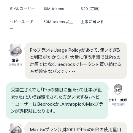
ミドルユーザー
10M tokens
$20（定額）
約$
ヘビーユーザ
50M tokens以上
上限に当たる
約$
ー
ProプランはUsage Policyがあって、使いすぎる
と制限がかかります。大量に使う組織ではProの
室谷
定額ではなく、Bedrockでトークンを買い続ける
代表取締役
方が確実なパスです・・・
受講生さんでも「Proの制限に当たって仕事が止
まった」という経験をされた方がいますね。ヘビ
テキトー教師
ーユーザーはBedrockか、AnthropicのMaxプラ
.AI認定講師
ンが選択肢になります。
Max 5xプラン（月$100）がProの5倍の使用量目