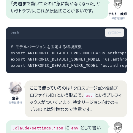
「先週まで動いてたのに急に動かなくなった」と
いうトラブル、これが原因のことが多いです。
テキトー教師
.AI認定講師
bash
コピー
# モデルバージョンを固定する環境変数

export ANTHROPIC_DEFAULT_OPUS_MODEL='us.anthropic.c
export ANTHROPIC_DEFAULT_SONNET_MODEL='us.anthropic
export ANTHROPIC_DEFAULT_HAIKU_MODEL='us.anthropic
ここで使っているのは「クロスリージョン推論プ
ロファイルID」という形式で、
というプレフィ
us.
室谷
ックスがついています。特定リージョン向けのモ
代表取締役
デルIDとは別物なので注意です。
に
として書い
.claude/settings.json
env