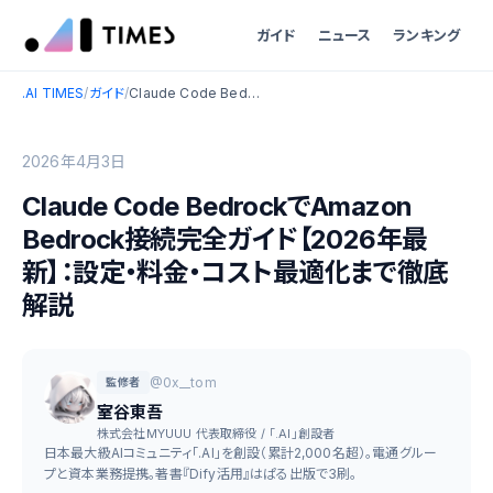
ガイド
ニュース
ランキング
.AI TIMES
/
ガイド
/
Claude Code BedrockでAmazon Bedrock接続完全ガイド【2026年最新】：設定・料金・コスト最適化まで徹底解説
2026年4月3日
Claude Code BedrockでAmazon
Bedrock接続完全ガイド【2026年最
新】：設定・料金・コスト最適化まで徹底
解説
@0x__tom
監修者
室谷東吾
株式会社MYUUU 代表取締役 / 「.AI」創設者
日本最大級AIコミュニティ「.AI」を創設（累計2,000名超）。電通グルー
プと資本業務提携。著書『Dify活用』はぱる出版で3刷。