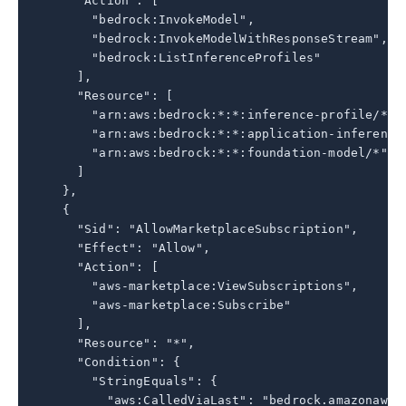
      "Action": [

        "bedrock:InvokeModel",

        "bedrock:InvokeModelWithResponseStream",

        "bedrock:ListInferenceProfiles"

      ],

      "Resource": [

        "arn:aws:bedrock:*:*:inference-profile/*",

        "arn:aws:bedrock:*:*:application-inference-
        "arn:aws:bedrock:*:*:foundation-model/*"

      ]

    },

    {

      "Sid": "AllowMarketplaceSubscription",

      "Effect": "Allow",

      "Action": [

        "aws-marketplace:ViewSubscriptions",

        "aws-marketplace:Subscribe"

      ],

      "Resource": "*",

      "Condition": {

        "StringEquals": {

          "aws:CalledViaLast": "bedrock.amazonaws.c