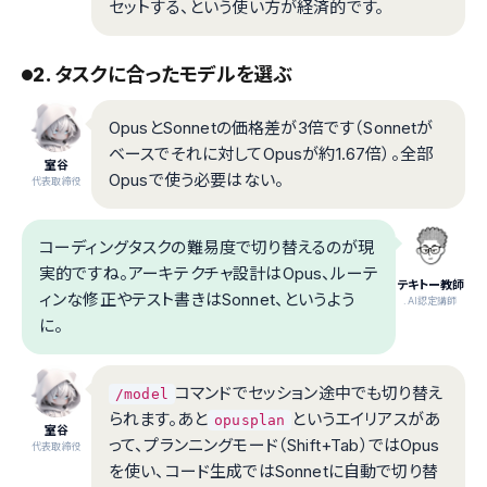
セットする、という使い方が経済的です。
2. タスクに合ったモデルを選ぶ
OpusとSonnetの価格差が3倍です（Sonnetが
ベースでそれに対してOpusが約1.67倍）。全部
室谷
Opusで使う必要はない。
代表取締役
コーディングタスクの難易度で切り替えるのが現
実的ですね。アーキテクチャ設計はOpus、ルーテ
テキトー教師
ィンな修正やテスト書きはSonnet、というよう
.AI認定講師
に。
コマンドでセッション途中でも切り替え
/model
られます。あと
というエイリアスがあ
opusplan
室谷
って、プランニングモード（Shift+Tab）ではOpus
代表取締役
を使い、コード生成ではSonnetに自動で切り替