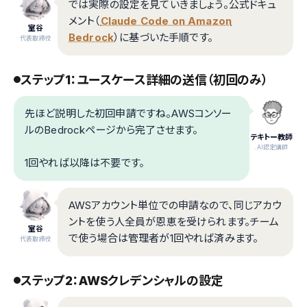
では実際の設定を見ていきましょう。公式ドキュ
メント（
Claude Code on Amazon
室谷
Bedrock
）に基づいた手順です。
代表取締役
ステップ1：ユースケース詳細の送信（初回のみ）
先ほど説明した初回申請ですね。AWSコンソー
ルのBedrockページから完了させます。
テキトー教師
.AI認定講師
1回やれば以降は不要です。
AWSアカウント単位での申請なので、同じアカウ
ントを使う人全員が恩恵を受けられます。チーム
室谷
で使う場合は管理者が1回やれば済みます。
代表取締役
ステップ2：AWSクレデンシャルの設定