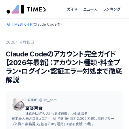
ガイド
ニュース
ランキング
.AI TIMES
/
ガイド
/
Claude Codeのアカウント完全ガイド【2026年最新】：アカウント種類・料金プラン・ログイン・認証エラー対処まで徹底解説
2026年4月15日
Claude Codeのアカウント完全ガイド
【2026年最新】：アカウント種類・料金プ
ラン・ログイン・認証エラー対処まで徹底
解説
@0x__tom
監修者
室谷東吾
株式会社MYUUU 代表取締役 / 「.AI」創設者
日本最大級AIコミュニティ「.AI」を創設（累計2,000名超）。電通グルー
プと資本業務提携。著書『Dify活用』はぱる出版で3刷。