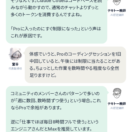
そうなんです。Claude Codeはコードベースを読
みながら動かすので、通常のチャットよりずっと
テキトー教師
多くのトークンを消費するんですよね。
.AI認定講師
「Proに入ったのにすぐ制限になった」という声は
これが原因です。
体感でいうと、Proのコーディングセッションを1日
中回していると、午後には制限に当たることがあ
室谷
る。ちょっとした作業を数時間やる程度なら全然
代表取締役
足りますけど。
コミュニティのメンバーさんのパターンで多いの
が「週に数回、数時間ずつ使う」という場合。これ
テキトー教師
ならProで余裕があります。
.AI認定講師
逆に「仕事でほぼ毎日8時間フルで使う」という
エンジニアさんだとMaxを推奨しています。