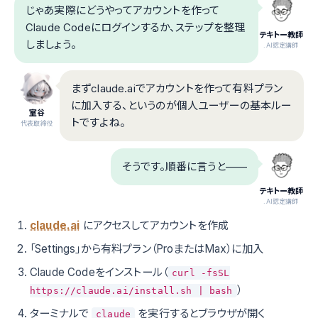
じゃあ実際にどうやってアカウントを作って
Claude Codeにログインするか、ステップを整理
テキトー教師
しましょう。
.AI認定講師
まずclaude.aiでアカウントを作って有料プラン
に加入する、というのが個人ユーザーの基本ルー
室谷
トですよね。
代表取締役
そうです。順番に言うと——
テキトー教師
.AI認定講師
claude.ai
にアクセスしてアカウントを作成
「Settings」から有料プラン（ProまたはMax）に加入
Claude Codeをインストール（
curl -fsSL
）
https://claude.ai/install.sh | bash
ターミナルで
を実行するとブラウザが開く
claude