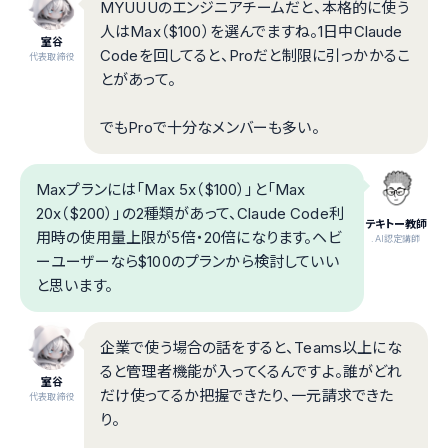
MYUUUのエンジニアチームだと、本格的に使う
人はMax（$100）を選んでますね。1日中Claude
室谷
Codeを回してると、Proだと制限に引っかかるこ
代表取締役
とがあって。
でもProで十分なメンバーも多い。
Maxプランには「Max 5x（$100）」と「Max
20x（$200）」の2種類があって、Claude Code利
テキトー教師
用時の使用量上限が5倍・20倍になります。ヘビ
.AI認定講師
ーユーザーなら$100のプランから検討していい
と思います。
企業で使う場合の話をすると、Teams以上にな
ると管理者機能が入ってくるんですよ。誰がどれ
室谷
だけ使ってるか把握できたり、一元請求できた
代表取締役
り。