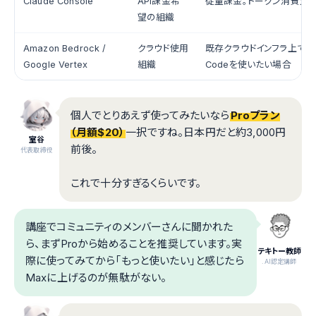
Claude Console
API課金希
従量課金。トークン消費量
望の組織
Amazon Bedrock /
クラウド使用
既存クラウドインフラ上でCla
Google Vertex
組織
Codeを使いたい場合
個人でとりあえず使ってみたいなら
Proプラン
（月額$20）
一択ですね。日本円だと約3,000円
室谷
前後。
代表取締役
これで十分すぎるくらいです。
講座でコミュニティのメンバーさんに聞かれた
ら、まずProから始めることを推奨しています。実
テキトー教師
際に使ってみてから「もっと使いたい」と感じたら
.AI認定講師
Maxに上げるのが無駄がない。