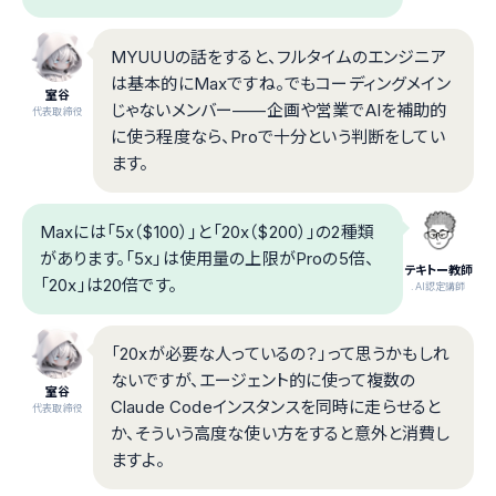
MYUUUの話をすると、フルタイムのエンジニア
は基本的にMaxですね。でもコーディングメイン
室谷
じゃないメンバー——企画や営業でAIを補助的
代表取締役
に使う程度なら、Proで十分という判断をしてい
ます。
Maxには「5x（$100）」と「20x（$200）」の2種類
があります。「5x」は使用量の上限がProの5倍、
テキトー教師
「20x」は20倍です。
.AI認定講師
「20xが必要な人っているの？」って思うかもしれ
ないですが、エージェント的に使って複数の
室谷
Claude Codeインスタンスを同時に走らせると
代表取締役
か、そういう高度な使い方をすると意外と消費し
ますよ。