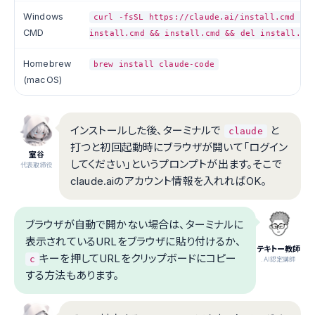
Windows
curl -fsSL https://claude.ai/install.cmd -o
CMD
install.cmd && install.cmd && del install.cm
Homebrew
brew install claude-code
(macOS)
インストールした後、ターミナルで
と
claude
打つと初回起動時にブラウザが開いて「ログイン
室谷
してください」というプロンプトが出ます。そこで
代表取締役
claude.aiのアカウント情報を入れればOK。
ブラウザが自動で開かない場合は、ターミナルに
表示されているURLをブラウザに貼り付けるか、
テキトー教師
キーを押してURLをクリップボードにコピー
c
.AI認定講師
する方法もあります。