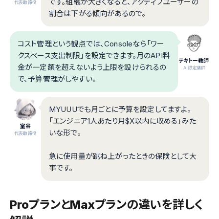
です。組織が大きくなると、アクティブユーザーの
代表取締役
割合は下がる傾向があるので。
コスト管理という観点では、Consoleなら「ワー
クスペース支出制限」を設定できます。月のAPI料
テキトー教師
金が一定額を超えないよう上限を設けられるの
.AI認定講師
で、予算管理がしやすい。
MYUUUでも月ごとに予算を設定してますよ。
「エンジニア1人あたり月$X以内に収める」みた
室谷
いな形で。
代表取締役
急に使用量が跳ね上がったときの保険として大
事です。
ProプランとMaxプランの違いを詳しく