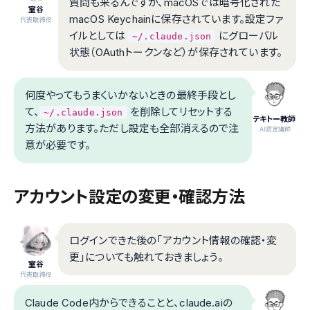
質問も来るんですが、macOSでは暗号化された
室谷
macOS Keychainに保存されています。設定ファ
代表取締役
イルとしては
にグローバル
~/.claude.json
状態（OAuthトークンなど）が保存されています。
何度やってもうまくいかないときの最終手段とし
て、
を削除してリセットする
~/.claude.json
テキトー教師
方法があります。ただし設定も全部消えるので注
.AI認定講師
意が必要です。
アカウント設定の変更・確認方法
ログインできた後の「アカウント情報の確認・変
更」についても触れておきましょう。
室谷
代表取締役
Claude Code内からできることと、claude.aiの