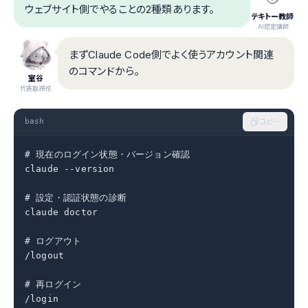
ウェブサイト側でやることの2種類あります。
テキトー教師
.AI認定講師
まずClaude Code側でよく使うアカウント関連
のコマンドから。
室谷
代表取締役
bash
コピー
# 現在のログイン状態・バージョン確認

claude --version

# 設定・認証状態の診断

claude doctor

# ログアウト

/logout

# 再ログイン

/login
