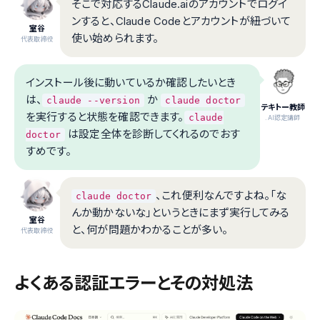
そこで対応するClaude.aiのアカウントでログイ
ンすると、Claude Codeとアカウントが紐づいて
室谷
使い始められます。
代表取締役
インストール後に動いているか確認したいとき
は、
か
claude --version
claude doctor
テキトー教師
を実行すると状態を確認できます。
claude
.AI認定講師
は設定全体を診断してくれるのでおす
doctor
すめです。
、これ便利なんですよね。「な
claude doctor
んか動かないな」というときにまず実行してみる
室谷
と、何が問題かわかることが多い。
代表取締役
よくある認証エラーとその対処法