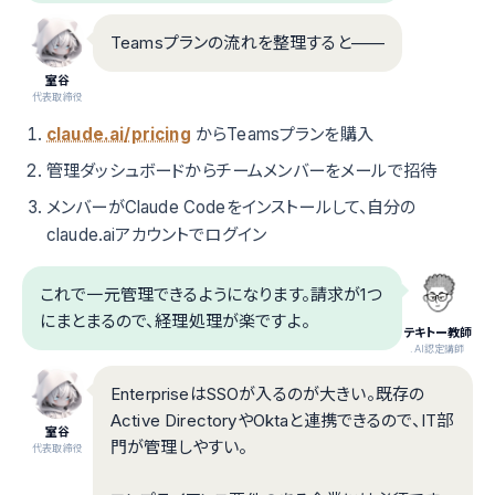
Teamsプランの流れを整理すると——
室谷
代表取締役
claude.ai/pricing
からTeamsプランを購入
管理ダッシュボードからチームメンバーをメールで招待
メンバーがClaude Codeをインストールして、自分の
claude.aiアカウントでログイン
これで一元管理できるようになります。請求が1つ
にまとまるので、経理処理が楽ですよ。
テキトー教師
.AI認定講師
EnterpriseはSSOが入るのが大きい。既存の
Active DirectoryやOktaと連携できるので、IT部
室谷
門が管理しやすい。
代表取締役