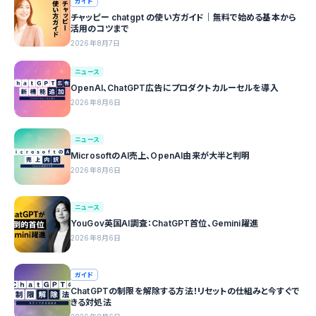
ガイド
チャッピー chatgpt の使い方ガイド｜無料で始める基本から
活用のコツまで
2026年8月7日
ニュース
OpenAI、ChatGPT広告にプロダクトカルーセルを導入
2026年8月6日
ニュース
MicrosoftのAI売上、OpenAI由来が大半と判明
2026年8月6日
ニュース
YouGov英国AI調査：ChatGPT首位、Gemini躍進
2026年8月6日
ガイド
ChatGPTの制限を解除する方法！リセットの仕組みと今すぐで
きる対処法