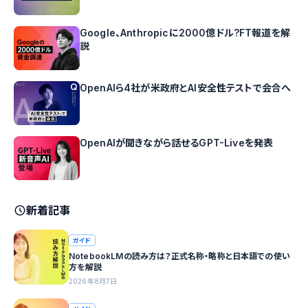
Google、Anthropicに2000億ドル?FT報道を解
説
OpenAIら4社が米政府とAI安全性テストで会合へ
OpenAIが聞きながら話せるGPT-Liveを発表
新着記事
ガイド
NotebookLMの読み方は？正式名称・略称と日本語での使い
方を解説
2026年8月7日