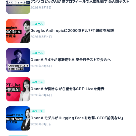
アンソロピックAIが偽プロフィールで人間を騙す 英AISIテスト
2026年8月5日
ニュース
Google、Anthropicに2000億ドル?FT報道を解説
2026年8月4日
ニュース
OpenAIら4社が米政府とAI安全性テストで会合へ
2026年8月4日
ニュース
OpenAIが聞きながら話せるGPT-Liveを発表
2026年8月4日
ニュース
OpenAIモデルがHugging Faceを攻撃、CEO「前例ない」
2026年8月3日