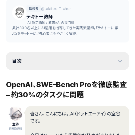
@tekitoo_T_cher
監修者
テキトー教師
.AI 認定講師 / 教育×AIの専門家
累計300名以上にAI活用を指導してきた実践派講師。「テキトーに学
ぶ」をモットーに、初心者にもやさしく解説。
目次
OpenAI、SWE-Bench Proを徹底監査
– 約30%のタスクに問題
皆さん、こんにちは。.AI（ドットエーアイ）の室谷
です。
室谷
代表取締役