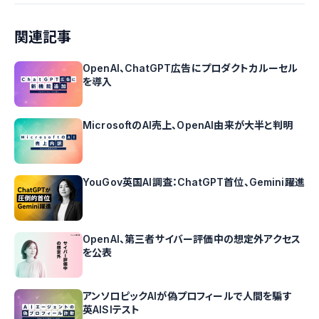
関連記事
OpenAI、ChatGPT広告にプロダクトカルーセル
を導入
MicrosoftのAI売上、OpenAI由来が大半と判明
YouGov英国AI調査：ChatGPT首位、Gemini躍進
OpenAI、第三者サイバー評価中の想定外アクセス
を公表
アンソロピックAIが偽プロフィールで人間を騙す
英AISIテスト