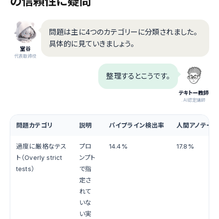
の信頼性に疑問
問題は主に4つのカテゴリーに分類されました。
具体的に見ていきましょう。
室谷
代表取締役
整理するとこうです。
テキトー教師
.AI認定講師
問題カテゴリ
説明
パイプライン検出率
人間アノテーシ
過度に厳格なテス
プロ
14.4%
17.8%
ト（Overly strict
ンプト
tests）
で指
定さ
れて
いな
い実