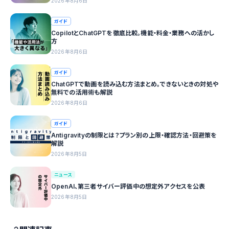
2026年8月6日
ガイド
CopilotとChatGPTを徹底比較。機能・料金・業務への活かし
方
2026年8月6日
ガイド
ChatGPTで動画を読み込む方法まとめ。できないときの対処や
無料での活用術も解説
2026年8月6日
ガイド
Antigravityの制限とは？プラン別の上限・確認方法・回避策を
解説
2026年8月5日
ニュース
OpenAI、第三者サイバー評価中の想定外アクセスを公表
2026年8月5日