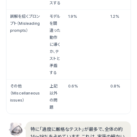
スする
誤解を招くプロン
モデル
1.9%
1.2%
プト（Misleading
を間
prompts）
違った
動作
に導く
か、テ
ストと
矛盾
する
その他
上記
0.6%
0.8%
（Miscellaneous
以外
issues）
の問
題
特に「過度に厳格なテスト」が最多で、全体の約
14～18%を占めています。これは、実装の細かい