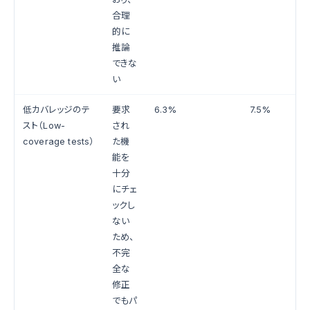
合理
的に
推論
できな
い
低カバレッジのテ
要求
6.3%
7.5%
スト（Low-
され
coverage tests）
た機
能を
十分
にチェ
ックし
ない
ため、
不完
全な
修正
でもパ