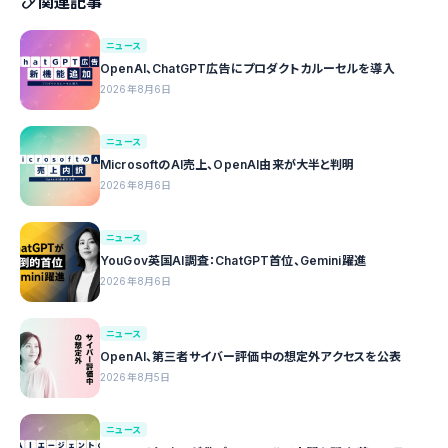
関連記事
ニュース
OpenAI、ChatGPT広告にプロダクトカルーセルを導入
2026年8月6日
ニュース
MicrosoftのAI売上、OpenAI由来が大半と判明
2026年8月6日
ニュース
YouGov英国AI調査：ChatGPT首位、Gemini躍進
2026年8月6日
ニュース
OpenAI、第三者サイバー評価中の想定外アクセスを公表
2026年8月5日
ニュース