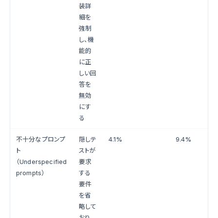
装詳
細を
強制
し、機
能的
に正
しい回
答を
無効
にす
る
不十分なプロンプ
隠しテ
4.1%
9.4%
ト
ストが
（Underspecified
要求
prompts）
する
要件
を省
略して
おり、