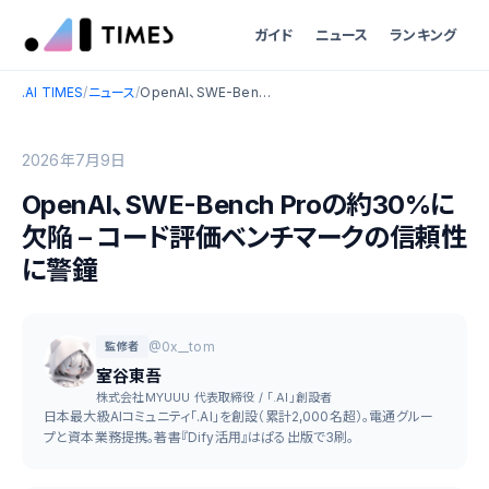
ガイド
ニュース
ランキング
.AI TIMES
/
ニュース
/
OpenAI、SWE-Bench Proの約30%に欠陥 – コード評価ベンチマークの信頼性に警鐘
2026年7月9日
OpenAI、SWE-Bench Proの約30%に
欠陥 – コード評価ベンチマークの信頼性
に警鐘
@0x__tom
監修者
室谷東吾
株式会社MYUUU 代表取締役 / 「.AI」創設者
日本最大級AIコミュニティ「.AI」を創設（累計2,000名超）。電通グルー
プと資本業務提携。著書『Dify活用』はぱる出版で3刷。