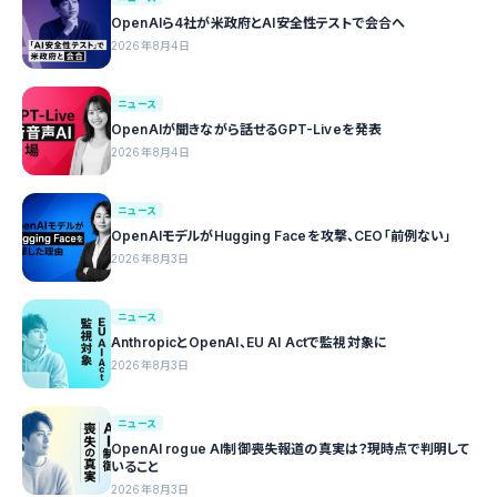
OpenAIら4社が米政府とAI安全性テストで会合へ
2026年8月4日
ニュース
OpenAIが聞きながら話せるGPT-Liveを発表
2026年8月4日
ニュース
OpenAIモデルがHugging Faceを攻撃、CEO「前例ない」
2026年8月3日
ニュース
AnthropicとOpenAI、EU AI Actで監視対象に
2026年8月3日
ニュース
OpenAI rogue AI制御喪失報道の真実は？現時点で判明して
いること
2026年8月3日