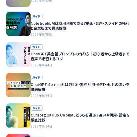
2026年8月5日
ガイド
NotebookLMは商用利用できる？動画・音声・スライドの権利
と企業版まで徹底解説
2026年8月5日
ガイド
ChatGPT英会話プロンプトの作り方｜初心者から上級者まで
音声で練習するコツ
2026年8月4日
ガイド
ChatGPT 4o miniとは？料金・無料利用・GPT-4oとの違いを
徹底解説
2026年8月4日
ガイド
CursorとGitHub Copilot、どっちを選ぶ？違いや併用・設定を
徹底比較
2026年8月4日