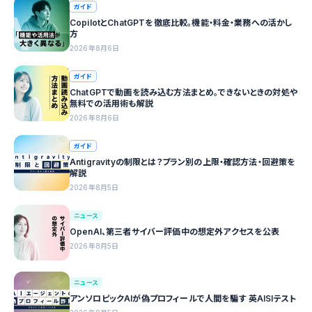
ガイド
CopilotとChatGPTを徹底比較。機能・料金・業務への活かし
方
2026年8月6日
ガイド
ChatGPTで動画を読み込む方法まとめ。できないときの対処や
無料での活用術も解説
2026年8月6日
ガイド
Antigravityの制限とは？プラン別の上限・確認方法・回避策を
解説
2026年8月5日
ニュース
OpenAI、第三者サイバー評価中の想定外アクセスを公表
2026年8月5日
ニュース
アンソロピックAIが偽プロフィールで人間を騙す 英AISIテスト