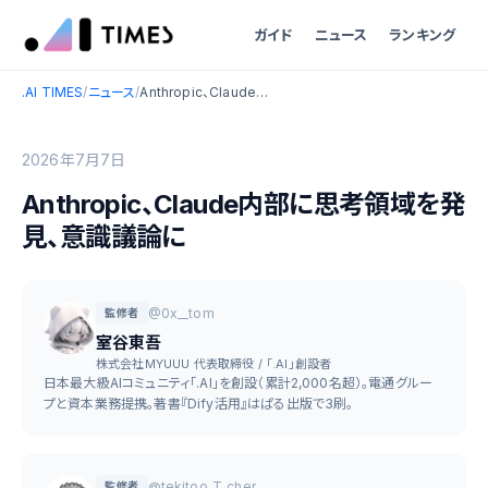
ガイド
ニュース
ランキング
.AI TIMES
/
ニュース
/
Anthropic、Claude内部に思考領域を発見、意識議論に
2026年7月7日
Anthropic、Claude内部に思考領域を発
見、意識議論に
@0x__tom
監修者
室谷東吾
株式会社MYUUU 代表取締役 / 「.AI」創設者
日本最大級AIコミュニティ「.AI」を創設（累計2,000名超）。電通グルー
プと資本業務提携。著書『Dify活用』はぱる出版で3刷。
@tekitoo_T_cher
監修者