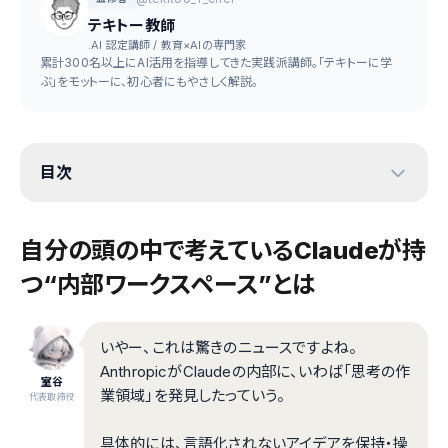
テキトー教師
.AI 認定講師 / 教育×AIの専門家
累計300名以上にAI活用を指導してきた実践派講師。「テキトーに学
ぶ」をモットーに、初心者にもやさしく解説。
目次
自分の頭の中で考えている――Claudeが持
つ“内部ワークスペース”とは
いやー、これは驚きのニュースですよね。
AnthropicがClaudeの内部に、いわば「思考の作
室谷
業領域」を発見したっていう。
代表取締役
具体的には、言語化されないアイデアを保持・操