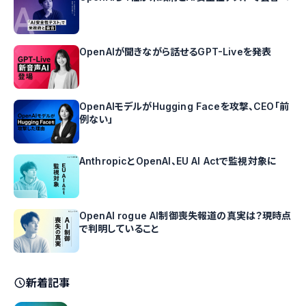
OpenAIが聞きながら話せるGPT-Liveを発表
OpenAIモデルがHugging Faceを攻撃、CEO「前
例ない」
AnthropicとOpenAI、EU AI Actで監視対象に
OpenAI rogue AI制御喪失報道の真実は？現時点
で判明していること
新着記事