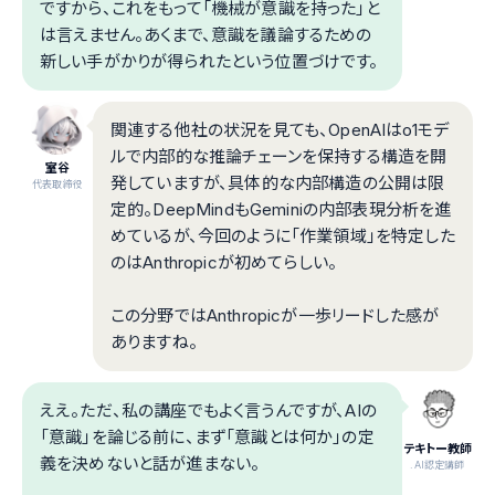
ですから、これをもって「機械が意識を持った」と
は言えません。あくまで、意識を議論するための
新しい手がかりが得られたという位置づけです。
関連する他社の状況を見ても、OpenAIはo1モデ
ルで内部的な推論チェーンを保持する構造を開
室谷
発していますが、具体的な内部構造の公開は限
代表取締役
定的。DeepMindもGeminiの内部表現分析を進
めているが、今回のように「作業領域」を特定した
のはAnthropicが初めてらしい。
この分野ではAnthropicが一歩リードした感が
ありますね。
ええ。ただ、私の講座でもよく言うんですが、AIの
「意識」を論じる前に、まず「意識とは何か」の定
テキトー教師
義を決めないと話が進まない。
.AI認定講師