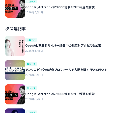
ニュース
Google、Anthropicに2000億ドル?FT報道を解説
2026年8月4日
関連記事
ニュース
OpenAI、第三者サイバー評価中の想定外アクセスを公表
2026年8月5日
ニュース
アンソロピックAIが偽プロフィールで人間を騙す 英AISIテスト
2026年8月5日
ニュース
Google、Anthropicに2000億ドル?FT報道を解説
2026年8月4日
ニュース