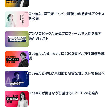
OpenAI、第三者サイバー評価中の想定外アクセス
を公表
アンソロピックAIが偽プロフィールで人間を騙す
英AISIテスト
Google、Anthropicに2000億ドル?FT報道を解
説
OpenAIら4社が米政府とAI安全性テストで会合へ
OpenAIが聞きながら話せるGPT-Liveを発表