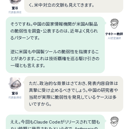
く、米中対立の文脈も見えてきます。
室谷
代表取締役
そうですね。中国の国家情報機関が米国AI製品
の脆弱性を調査・公表するのは、近年よく見られ
テキトー教師
るパターンです。
.AI認定講師
逆に米国も中国製ツールの脆弱性を指摘するこ
とがあります。これは技術覇権を巡る駆け引きの
一環とも言えます。
ただ、政治的な背景はさておき、発表内容自体は
真摯に受け止めるべきでしょう。中国の研究者や
室谷
当局が実際に脆弱性を発見しているケースは多
代表取締役
いですから。
ええ。今回もClaude Codeがリリースされて間も
ない時期に発見されたという点で、Anthropicの