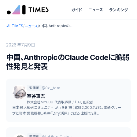
ガイド
ニュース
ランキング
.AI TIMES
/
ニュース
/
中国、AnthropicのClaude Codeに脆弱性発見と発表
2026年7月9日
中国、AnthropicのClaude Codeに脆弱
性発見と発表
@0x__tom
監修者
室谷東吾
株式会社MYUUU 代表取締役 / 「.AI」創設者
日本最大級AIコミュニティ「.AI」を創設（累計2,000名超）。電通グルー
プと資本業務提携。著書『Dify活用』はぱる出版で3刷。
@tekitoo_T_cher
監修者