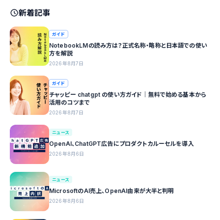
新着記事
ガイド
NotebookLMの読み方は？正式名称・略称と日本語での使い
方を解説
2026年8月7日
ガイド
チャッピー chatgpt の使い方ガイド｜無料で始める基本から
活用のコツまで
2026年8月7日
ニュース
OpenAI、ChatGPT広告にプロダクトカルーセルを導入
2026年8月6日
ニュース
MicrosoftのAI売上、OpenAI由来が大半と判明
2026年8月6日