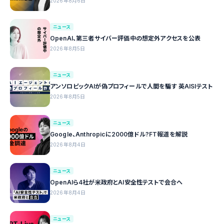
2026年8月6日
ニュース
OpenAI、第三者サイバー評価中の想定外アクセスを公表
2026年8月5日
ニュース
アンソロピックAIが偽プロフィールで人間を騙す 英AISIテスト
2026年8月5日
ニュース
Google、Anthropicに2000億ドル?FT報道を解説
2026年8月4日
ニュース
OpenAIら4社が米政府とAI安全性テストで会合へ
2026年8月4日
ニュース