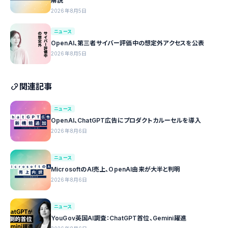
解説
2026年8月5日
ニュース
OpenAI、第三者サイバー評価中の想定外アクセスを公表
2026年8月5日
関連記事
ニュース
OpenAI、ChatGPT広告にプロダクトカルーセルを導入
2026年8月6日
ニュース
MicrosoftのAI売上、OpenAI由来が大半と判明
2026年8月6日
ニュース
YouGov英国AI調査：ChatGPT首位、Gemini躍進