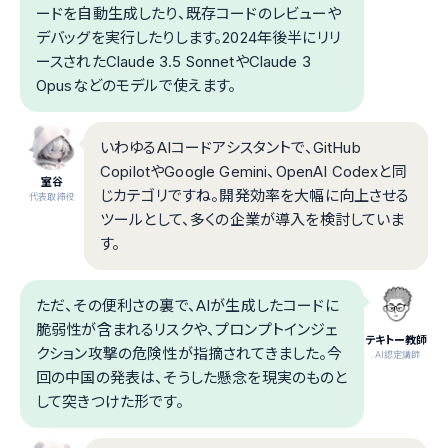
ードを自動生成したり、既存コードのレビューや
デバッグを実行したりします。2024年後半にリリ
ースされたClaude 3.5 SonnetやClaude 3
Opusなどのモデルで使えます。
いわゆるAIコードアシスタントで、GitHub
CopilotやGoogle Gemini、OpenAI Codexと同
室谷
じカテゴリですね。開発効率を大幅に向上させる
代表取締役
ツールとして、多くの企業が導入を検討していま
す。
ただ、その便利さの裏で、AIが生成したコードに
脆弱性が含まれるリスクや、プロンプトインジェ
テキトー教師
クション攻撃の危険性が指摘されてきました。今
.AI認定講師
回の中国の発表は、そうした懸念を現実のものと
して突きつけた形です。