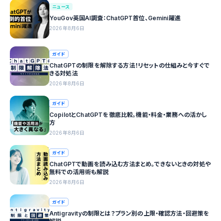
ニュース
YouGov英国AI調査：ChatGPT首位、Gemini躍進
2026年8月6日
ガイド
ChatGPTの制限を解除する方法！リセットの仕組みと今すぐで
きる対処法
2026年8月6日
ガイド
CopilotとChatGPTを徹底比較。機能・料金・業務への活かし
方
2026年8月6日
ガイド
ChatGPTで動画を読み込む方法まとめ。できないときの対処や
無料での活用術も解説
2026年8月6日
ガイド
Antigravityの制限とは？プラン別の上限・確認方法・回避策を