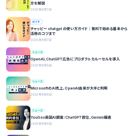
方を解説
2026年8月7日
ガイド
チャッピー chatgpt の使い方ガイド｜無料で始める基本から
活用のコツまで
2026年8月7日
ニュース
OpenAI、ChatGPT広告にプロダクトカルーセルを導入
2026年8月6日
ニュース
MicrosoftのAI売上、OpenAI由来が大半と判明
2026年8月6日
ニュース
YouGov英国AI調査：ChatGPT首位、Gemini躍進
2026年8月6日