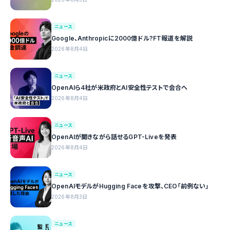
ニュース
Google、Anthropicに2000億ドル?FT報道を解説
2026年8月4日
ニュース
OpenAIら4社が米政府とAI安全性テストで会合へ
2026年8月4日
ニュース
OpenAIが聞きながら話せるGPT-Liveを発表
2026年8月4日
ニュース
OpenAIモデルがHugging Faceを攻撃、CEO「前例ない」
2026年8月3日
ニュース