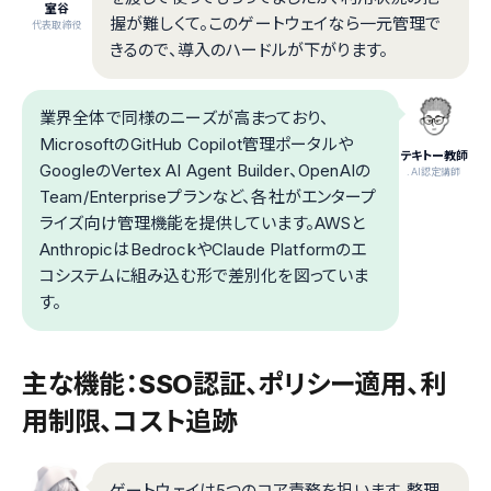
室谷
握が難しくて。このゲートウェイなら一元管理で
代表取締役
きるので、導入のハードルが下がります。
業界全体で同様のニーズが高まっており、
MicrosoftのGitHub Copilot管理ポータルや
テキトー教師
GoogleのVertex AI Agent Builder、OpenAIの
.AI認定講師
Team/Enterpriseプランなど、各社がエンタープ
ライズ向け管理機能を提供しています。AWSと
AnthropicはBedrockやClaude Platformのエ
コシステムに組み込む形で差別化を図っていま
す。
主な機能：SSO認証、ポリシー適用、利
用制限、コスト追跡
ゲートウェイは5つのコア責務を担います。整理