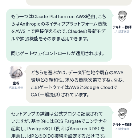
もう一つはClaude Platform on AWS経由。こち
らはAnthropicのネイティブプラットフォーム機能
テキトー教師
をAWS上で直接使えるので、Claudeの最新モデ
.AI認定講師
ルや拡張機能をそのまま活用できます。
同じゲートウェイコントロールが適用されます。
どちらを選ぶかは、データ所在地や既存のAWS
環境との親和性、求める機能次第ですね。なお、
室谷
このゲートウェイはAWSとGoogle Cloudで
代表取締役
GA（一般提供）されています。
セットアップの詳細は公式ブログに記載されて
いますが、基本的にはECS Fargateでコンテナを
テキトー教師
起動し、PostgreSQL（例えばAmazon RDS）を
.AI認定講師
用意し、IdPとのOIDC接続を設定するだけです。