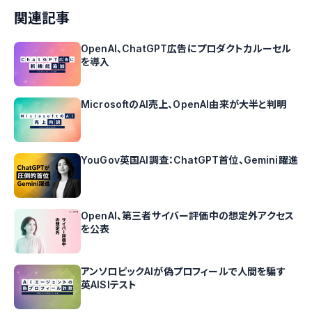
関連記事
OpenAI、ChatGPT広告にプロダクトカルーセル
を導入
MicrosoftのAI売上、OpenAI由来が大半と判明
YouGov英国AI調査：ChatGPT首位、Gemini躍進
OpenAI、第三者サイバー評価中の想定外アクセス
を公表
アンソロピックAIが偽プロフィールで人間を騙す
英AISIテスト