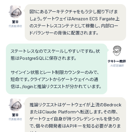
図1にあるアーキテクチャをもう少し掘り下げま
しょう。ゲートウェイはAmazon ECS Fargate上
室谷
のステートレスコンテナとして稼働し、内部ロー
代表取締役
ドバランサーの背後に配置されます。
ステートレスなのでスケールしやすいですね。状
態はPostgreSQLに保存されます。
テキトー教師
.AI認定講師
サインイン状態とレート制限カウンターのみで、
短命です。クライアントからゲートウェイへの通
信は、/loginと推論リクエストが分かれています。
推論リクエストはゲートウェイが上流のBedrock
またはClaude Platformへ転送します。その際、
室谷
ゲートウェイ自身が持つクレデンシャルを使うの
代表取締役
で、個々の開発者はAPIキーを知る必要がありま