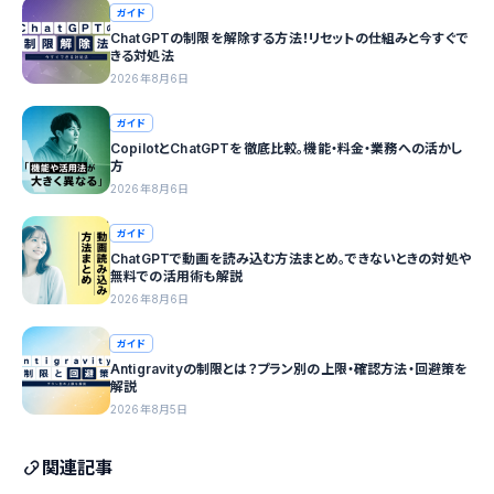
ガイド
ChatGPTの制限を解除する方法！リセットの仕組みと今すぐで
きる対処法
2026年8月6日
ガイド
CopilotとChatGPTを徹底比較。機能・料金・業務への活かし
方
2026年8月6日
ガイド
ChatGPTで動画を読み込む方法まとめ。できないときの対処や
無料での活用術も解説
2026年8月6日
ガイド
Antigravityの制限とは？プラン別の上限・確認方法・回避策を
解説
2026年8月5日
関連記事