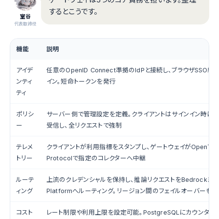
するとこうです。
室谷
代表取締役
機能
説明
アイデ
任意のOpenID Connect準拠のIdPと接続し、ブラウザSSO
ンティ
イン。短命トークンを発行
ティ
ポリシ
サーバー側で管理設定を定義。クライアントはサインイン時に
ー
受信し、全リクエストで強制
テレメ
クライアントが利用指標をスタンプし、ゲートウェイがOpenTelem
トリー
Protocolで指定のコレクターへ中継
ルーテ
上流のクレデンシャルを保持し、推論リクエストをBedrockまたは
ィング
Platformへルーティング。リージョン間のフェイルオーバーも
コスト
レート制限や利用上限を設定可能。PostgreSQLにカウンター