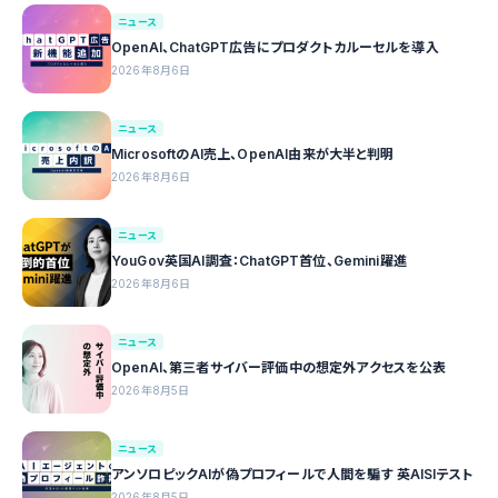
ニュース
OpenAI、ChatGPT広告にプロダクトカルーセルを導入
2026年8月6日
ニュース
MicrosoftのAI売上、OpenAI由来が大半と判明
2026年8月6日
ニュース
YouGov英国AI調査：ChatGPT首位、Gemini躍進
2026年8月6日
ニュース
OpenAI、第三者サイバー評価中の想定外アクセスを公表
2026年8月5日
ニュース
アンソロピックAIが偽プロフィールで人間を騙す 英AISIテスト
2026年8月5日