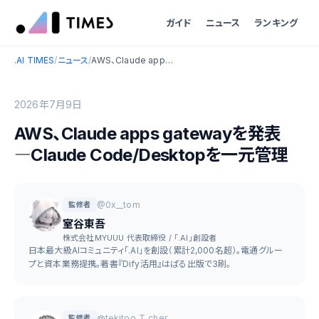
ガイド
ニュース
ランキング
.AI TIMES
/
ニュース
/
AWS、Claude apps gatewayを発表―Claude Code/Desktopを一元管理
2026年7月9日
AWS、Claude apps gatewayを発表
―Claude Code/Desktopを一元管理
@0x__tom
監修者
室谷東吾
株式会社MYUUU 代表取締役 / 「.AI」創設者
日本最大級AIコミュニティ「.AI」を創設（累計2,000名超）。電通グルー
プと資本業務提携。著書『Dify活用』はぱる出版で3刷。
@tekitoo_T_cher
監修者