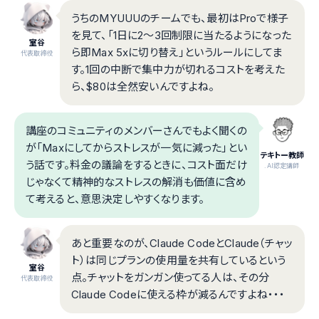
うちのMYUUUのチームでも、最初はProで様子
を見て、「1日に2〜3回制限に当たるようになった
室谷
ら即Max 5xに切り替え」というルールにしてま
代表取締役
す。1回の中断で集中力が切れるコストを考えた
ら、$80は全然安いんですよね。
講座のコミュニティのメンバーさんでもよく聞くの
が「Maxにしてからストレスが一気に減った」とい
テキトー教師
う話です。料金の議論をするときに、コスト面だけ
.AI認定講師
じゃなくて精神的なストレスの解消も価値に含め
て考えると、意思決定しやすくなります。
あと重要なのが、Claude CodeとClaude（チャッ
ト）は同じプランの使用量を共有しているという
室谷
点。チャットをガンガン使ってる人は、その分
代表取締役
Claude Codeに使える枠が減るんですよね・・・