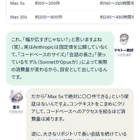
Max 5x
約50〜200件
約140〜280時間相当
Max 20x
約200〜800件
約240〜480時間相当
これ、「幅が広すぎじゃない？」と思いますよね
（笑）。実はAnthropicは固定値を公開していなく
テキトー教師
て、「コードベースのサイズ」「会話の長さ」「使っ
.AI認定講師
ているモデル（SonnetかOpusか）」によって実際
の消費量が変わるから、目安として出しているん
です。
だから「Max 5xで絶対に〇〇件できる」という保
証はないんですよ。コンテキストをこまめにクリ
室谷
アして、コードベースへのアクセスを絞るほど消
代表取締役
費量は減ります。
逆に、大きなリポジトリで長い会話を続けている