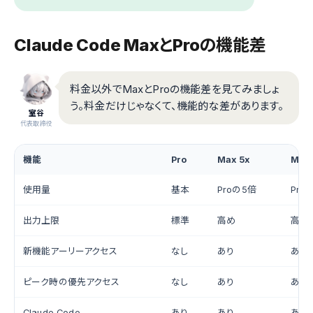
Claude Code MaxとProの機能差
料金以外でMaxとProの機能差を見てみましょ
う。料金だけじゃなくて、機能的な差があります。
室谷
代表取締役
機能
Pro
Max 5x
Max
使用量
基本
Proの5倍
Pro
出力上限
標準
高め
高め
新機能アーリーアクセス
なし
あり
あり
ピーク時の優先アクセス
なし
あり
あり
Claude Code
あり
あり
あり