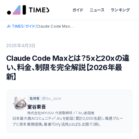
ガイド
ニュース
ランキング
.AI TIMES
/
ガイド
/
Claude Code Maxとは？5xと20xの違い、料金、制限を完全解説【2026年最新】
2026年4月3日
Claude Code Maxとは？5xと20xの違
い、料金、制限を完全解説【2026年最
新】
@0x__tom
監修者
室谷東吾
株式会社MYUUU 代表取締役 / 「.AI」創設者
日本最大級AIコミュニティ「.AI」を創設（累計2,000名超）。電通グルー
プと資本業務提携。著書『Dify活用』はぱる出版で3刷。