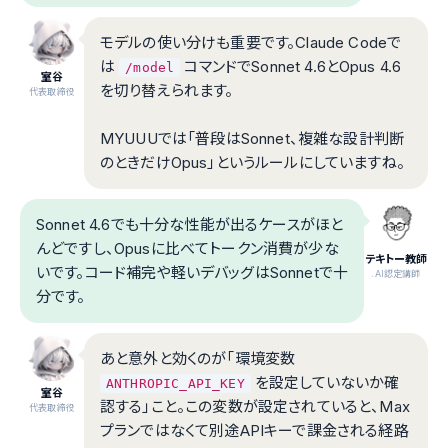
モデルの使い分けも重要です。Claude Codeで
は
コマンドでSonnet 4.6とOpus 4.6
/model
室谷
を切り替えられます。
代表取締役
MYUUUでは「普段はSonnet、複雑な設計判断
のときだけOpus」というルールにしていますね。
Sonnet 4.6でも十分な性能が出るケースがほと
んどですし、Opusに比べてトークン消費が少な
テキトー教師
いです。コード補完や軽いデバッグはSonnetで十
.AI認定講師
分です。
あと意外と効くのが「環境変数
を設定していないか確
ANTHROPIC_API_KEY
室谷
認する」こと。この変数が設定されていると、Max
代表取締役
プランではなくて別途APIキーで課金される経路