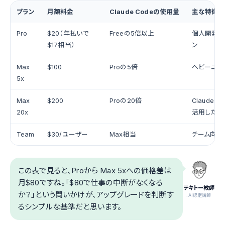
プラン
月額料金
Claude Codeの使用量
主な特徴
Pro
$20（年払いで
Freeの5倍以上
個人開発の
$17相当）
ン
Max
$100
Proの5倍
ヘビーユー
5x
Max
$200
Proの20倍
Claude 
20x
活用したい
Team
$30/ユーザー
Max相当
チーム向け
この表で見ると、Proから Max 5xへの価格差は
月$80ですね。「$80で仕事の中断がなくなる
テキトー教師
か？」という問いかけが、アップグレードを判断す
.AI認定講師
るシンプルな基準だと思います。