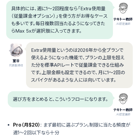
具体的には、週に1〜2回程度なら「Extra使用量
（従量課金オプション）」を使う方がお得なケース
テキトー教師
も多いです。毎日複数回当たるようになってきた
.AI認定講師
らMax 5xが選択肢に入ってきます。
Extra使用量というのは2026年から全プランで
使えるようになった機能で、プランの上限を超え
室谷
た分を標準APIレートで従量課金できる仕組み
代表取締役
です。上限金額も設定できるので、月に1〜2回の
スパイクがあるような人には向いています。
選び方をまとめると、こういうフローになります。
テキトー教師
.AI認定講師
Pro（月$20）
: まず最初に選ぶプラン。制限に当たる頻度が
週1〜2回以下なら十分