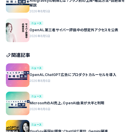
Antigravityの制限とは？プラン別の上限・確認方法・回避策を
解説
2026年8月5日
ニュース
OpenAI、第三者サイバー評価中の想定外アクセスを公表
2026年8月5日
関連記事
ニュース
OpenAI、ChatGPT広告にプロダクトカルーセルを導入
2026年8月6日
ニュース
MicrosoftのAI売上、OpenAI由来が大半と判明
2026年8月6日
ニュース
YouGov英国AI調査：ChatGPT首位、Gemini躍進