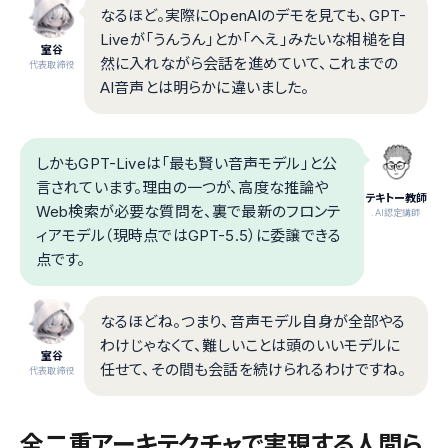
なるほど。実際にOpenAIのデモを見ても、GPT-
Liveが「うんうん」とか「へえ」みたいな相槌を自
室谷
然に入れながら会話を進めていて、これまでの
代表取締役
AI音声とは明らかに違いました。
しかもGPT-Liveは「最も賢い音声モデル」と公
言されています。理由の一つが、高度な推論や
テキトー教師
Web検索が必要な質問を、裏で最新のフロンテ
.AI認定講師
ィアモデル（現時点ではGPT-5.5）に委譲できる
点です。
なるほどね。つまり、音声モデル自身が全部やる
わけじゃなくて、難しいことは頭のいいモデルに
室谷
任せて、その間も会話を続けられるわけですね。
代表取締役
全二重アーキテクチャで実現する人間ら