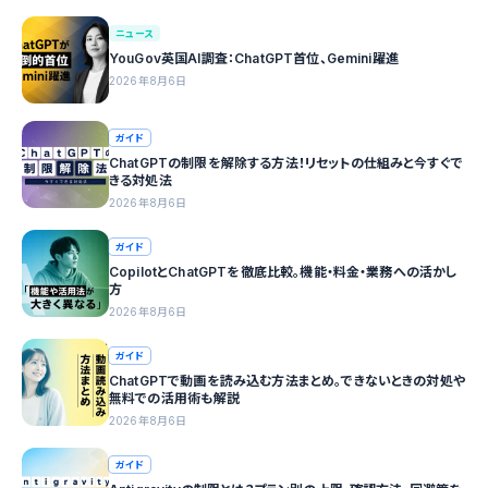
ニュース
YouGov英国AI調査：ChatGPT首位、Gemini躍進
2026年8月6日
ガイド
ChatGPTの制限を解除する方法！リセットの仕組みと今すぐで
きる対処法
2026年8月6日
ガイド
CopilotとChatGPTを徹底比較。機能・料金・業務への活かし
方
2026年8月6日
ガイド
ChatGPTで動画を読み込む方法まとめ。できないときの対処や
無料での活用術も解説
2026年8月6日
ガイド