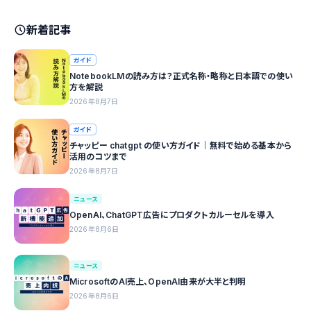
新着記事
ガイド
NotebookLMの読み方は？正式名称・略称と日本語での使い
方を解説
2026年8月7日
ガイド
チャッピー chatgpt の使い方ガイド｜無料で始める基本から
活用のコツまで
2026年8月7日
ニュース
OpenAI、ChatGPT広告にプロダクトカルーセルを導入
2026年8月6日
ニュース
MicrosoftのAI売上、OpenAI由来が大半と判明
2026年8月6日