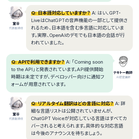
Q: 日本語対応していますか？
A: はい、GPT-
LiveはChatGPTの音声機能の一部として提供さ
室谷
れるため、日本語を含む多言語に対応していま
代表取締役
す。実際、OpenAIのデモでも日本語の会話が行
われていました。
Q: APIで利用できますか？
A: 「Coming soon
to the API」と発表されています。API提供開始
テキトー教師
時期は未定ですが、デベロッパー向けに通知フ
.AI認定講師
ォームが用意されています。
Q: リアルタイム翻訳はどの言語に対応？
A: 詳
細な言語リストは公開されていませんが、
室谷
ChatGPT Voiceが対応している言語はすべてカ
代表取締役
バーされると考えられます。具体的な対応言語
は今後のアナウンスを待ちましょう。