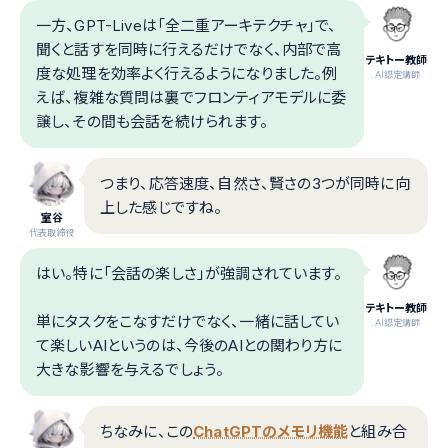
一方、GPT-Liveは「全二重アーキテクチャ」で、
聞くと話すを同時に行えるだけでなく、内部で高
テキトー教師
度な処理を効率よく行えるようになりました。例
.AI認定講師
えば、複雑な質問は裏でフロンティアモデルに委
譲し、その間も会話を続けられます。
つまり、応答速度、自然さ、賢さの3つが同時に向
上した感じですね。
室谷
代表取締役
はい。特に「会話の楽しさ」が強調されています。
テキトー教師
単にタスクをこなすだけでなく、一緒に話してい
.AI認定講師
て楽しいAIというのは、今後のAIとの関わり方に
大きな影響を与えるでしょう。
ちなみに、この
ChatGPTのメモリ機能
と組み合