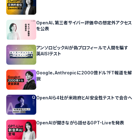
OpenAI、第三者サイバー評価中の想定外アクセス
を公表
アンソロピックAIが偽プロフィールで人間を騙す
英AISIテスト
Google、Anthropicに2000億ドル?FT報道を解
説
OpenAIら4社が米政府とAI安全性テストで会合へ
OpenAIが聞きながら話せるGPT-Liveを発表