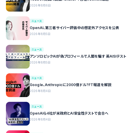
2026年8月6日
ニュース
OpenAI、第三者サイバー評価中の想定外アクセスを公表
2026年8月5日
ニュース
アンソロピックAIが偽プロフィールで人間を騙す 英AISIテスト
2026年8月5日
ニュース
Google、Anthropicに2000億ドル?FT報道を解説
2026年8月4日
ニュース
OpenAIら4社が米政府とAI安全性テストで会合へ
2026年8月4日