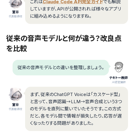
これは
Claude Code API完全ガイド
でも解説
していますが、APIが公開されれば様々なアプリ
室谷
に組み込めるようになりますね。
代表取締役
従来の音声モデルと何が違う？改良点
を比較
従来の音声モデルとの違いを整理しましょう。
テキトー教師
.AI認定講師
まず、従来のChatGPT Voiceは「カスケード型」
と言って、音声認識→LLM→音声合成という3つ
室谷
のモデルを直列に繋いでいたそうです。この方式
代表取締役
だと、各モデル間で情報が損失したり、応答が遅
くなったりする問題がありました。