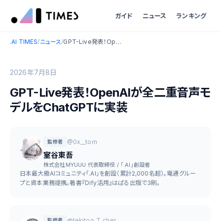
ガイド
ニュース
ランキング
.AI TIMES
/
ニュース
/
GPT-Live発表！OpenAIが全二重音声モデルをChatGPTに実装
2026年7月8日
GPT-Live発表！OpenAIが全二重音声モ
デルをChatGPTに実装
@0x__tom
監修者
室谷東吾
株式会社MYUUU 代表取締役 / 「.AI」創設者
日本最大級AIコミュニティ「.AI」を創設（累計2,000名超）。電通グルー
プと資本業務提携。著書『Dify活用』はぱる出版で3刷。
@tekitoo_T_cher
監修者