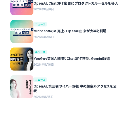
OpenAI、ChatGPT広告にプロダクトカルーセルを導入
2026年8月6日
ニュース
MicrosoftのAI売上、OpenAI由来が大半と判明
2026年8月6日
ニュース
YouGov英国AI調査：ChatGPT首位、Gemini躍進
2026年8月6日
ニュース
OpenAI、第三者サイバー評価中の想定外アクセスを公
表
2026年8月5日