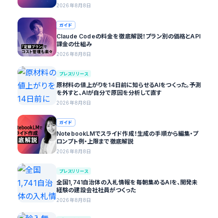
2026年8月8日
ガイド
Claude Codeの料金を徹底解説！プラン別の価格とAPI
課金の仕組み
2026年8月8日
プレスリリース
原材料の値上がりを14日前に知らせるAIをつくった。予測
を外すと、AIが自分で原因を分析して直す
2026年8月8日
ガイド
NotebookLMでスライド作成！生成の手順から編集・プ
ロンプト例・上限まで徹底解説
2026年8月8日
プレスリリース
全国1,741自治体の入札情報を毎朝集めるAIを、開発未
経験の建設会社社員がつくった
2026年8月8日