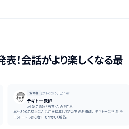
stant発表！会話がより楽しくなる最
@tekitoo_T_cher
監修者
テキトー教師
.AI 認定講師 / 教育×AIの専門家
累計300名以上にAI活用を指導してきた実践派講師。「テキトーに学ぶ」を
モットーに、初心者にもやさしく解説。