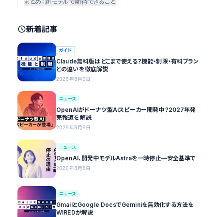
まとめ：新モデルで期待できること
新着記事
ガイド
Claude無料版はどこまで使える？機能・制限・有料プラン
との違いを徹底解説
2026年8月9日
ニュース
OpenAIがドーナツ型AIスピーカー開発中？2027年発
売報道を解説
2026年8月8日
ニュース
OpenAI、開発中モデルAstraを一時停止—安全基準で
2026年8月8日
ニュース
GmailとGoogle DocsでGeminiを無効化する方法を
WIREDが解説