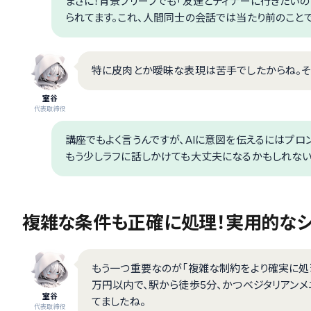
まさに！背景ブリーフでも「友達とディナーに行きたい
られてます。これ、人間同士の会話では当たり前のことで
特に皮肉とか曖昧な表現は苦手でしたからね。そ
室谷
代表取締役
講座でもよく言うんですが、AIに意図を伝えるにはプロ
もう少しラフに話しかけても大丈夫になるかもしれない
複雑な条件も正確に処理！実用的なシ
もう一つ重要なのが「複雑な制約をより確実に処理
万円以内で、駅から徒歩5分、かつベジタリアン
室谷
てましたね。
代表取締役