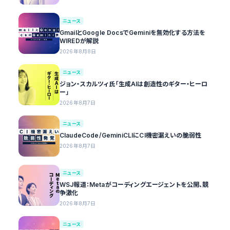
ニュース
GmailとGoogle DocsでGeminiを無効化する方法を
WIREDが解説
2026年8月8日
ニュース
ジョン・スカルツィ氏「生成AIは創造性のギター・ヒーロ
ー」
2026年8月7日
ニュース
ClaudeCode/GeminiCLIにCI機密漏えいの脆弱性
2026年8月7日
ニュース
WSJ報道：Metaがコーディングエージェントを公開、競
争激化
2026年8月7日
ニュース