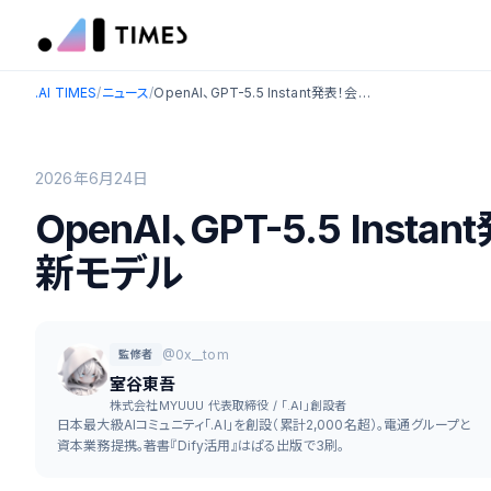
.AI TIMES
/
ニュース
/
OpenAI、GPT-5.5 Instant発表！会話がより楽しくなる最新モデル
2026年6月24日
OpenAI、GPT-5.5 In
新モデル
@0x__tom
監修者
室谷東吾
株式会社MYUUU 代表取締役 / 「.AI」創設者
日本最大級AIコミュニティ「.AI」を創設（累計2,000名超）。電通グループと
資本業務提携。著書『Dify活用』はぱる出版で3刷。