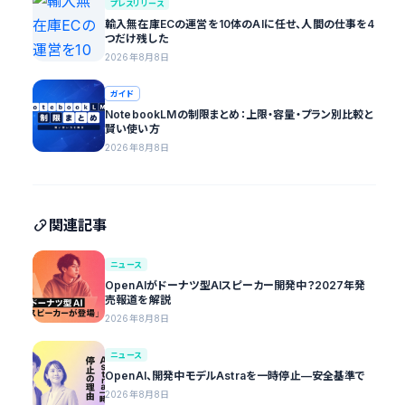
プレスリリース
輸入無在庫ECの運営を10体のAIに任せ、人間の仕事を4
つだけ残した
2026年8月8日
ガイド
NotebookLMの制限まとめ：上限・容量・プラン別比較と
賢い使い方
2026年8月8日
関連記事
ニュース
OpenAIがドーナツ型AIスピーカー開発中？2027年発
売報道を解説
2026年8月8日
ニュース
OpenAI、開発中モデルAstraを一時停止—安全基準で
2026年8月8日