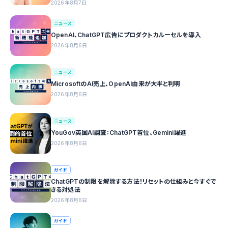
2026年8月7日
ニュース
OpenAI、ChatGPT広告にプロダクトカルーセルを導入
2026年8月6日
ニュース
MicrosoftのAI売上、OpenAI由来が大半と判明
2026年8月6日
ニュース
YouGov英国AI調査：ChatGPT首位、Gemini躍進
2026年8月6日
ガイド
ChatGPTの制限を解除する方法！リセットの仕組みと今すぐで
きる対処法
2026年8月6日
ガイド