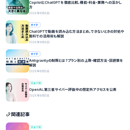
CopilotとChatGPTを徹底比較。機能・料金・業務への活かし
方
2026年8月6日
ガイド
ChatGPTで動画を読み込む方法まとめ。できないときの対処や
無料での活用術も解説
2026年8月6日
ガイド
Antigravityの制限とは？プラン別の上限・確認方法・回避策を
解説
2026年8月5日
ニュース
OpenAI、第三者サイバー評価中の想定外アクセスを公表
2026年8月5日
関連記事
ニュース