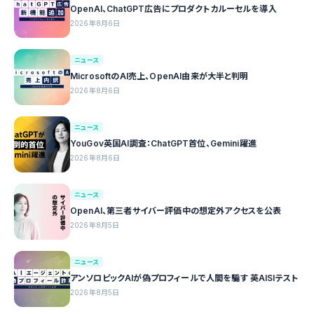
OpenAI、ChatGPT広告にプロダクトカルーセルを導入
2026年8月6日
ニュース
MicrosoftのAI売上、OpenAI由来が大半と判明
2026年8月6日
ニュース
YouGov英国AI調査：ChatGPT首位、Gemini躍進
2026年8月6日
ニュース
OpenAI、第三者サイバー評価中の想定外アクセスを公表
2026年8月5日
ニュース
アンソロピックAIが偽プロフィールで人間を騙す 英AISIテスト
2026年8月5日