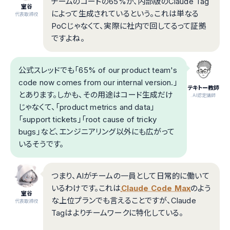
チームのコードの65%が、内部版のClaude Tag
室谷
によって生成されているという。これは単なる
代表取締役
PoCじゃなくて、実際に社内で回してるって証拠
ですよね。
公式スレッドでも「65% of our product team's
code now comes from our internal version.」
テキトー教師
とあります。しかも、その用途はコード生成だけ
.AI認定講師
じゃなくて、「product metrics and data」
「support tickets」「root cause of tricky
bugs」など、エンジニアリング以外にも広がって
いるそうです。
つまり、AIがチームの一員として日常的に働いて
いるわけです。これは
Claude Code Max
のよう
室谷
な上位プランでも言えることですが、Claude
代表取締役
Tagはよりチームワークに特化している。