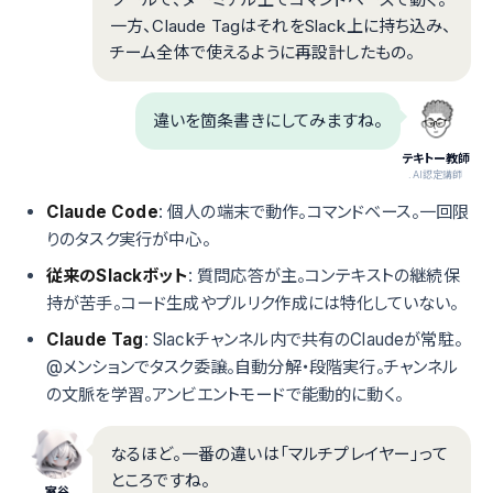
一方、Claude TagはそれをSlack上に持ち込み、
チーム全体で使えるように再設計したもの。
違いを箇条書きにしてみますね。
テキトー教師
.AI認定講師
Claude Code
: 個人の端末で動作。コマンドベース。一回限
りのタスク実行が中心。
従来のSlackボット
: 質問応答が主。コンテキストの継続保
持が苦手。コード生成やプルリク作成には特化していない。
Claude Tag
: Slackチャンネル内で共有のClaudeが常駐。
@メンションでタスク委譲。自動分解・段階実行。チャンネル
の文脈を学習。アンビエントモードで能動的に動く。
なるほど。一番の違いは「マルチプレイヤー」って
ところですね。
室谷