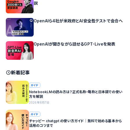
説
OpenAIら4社が米政府とAI安全性テストで会合へ
OpenAIが聞きながら話せるGPT-Liveを発表
新着記事
ガイド
NotebookLMの読み方は？正式名称・略称と日本語での使い
方を解説
2026年8月7日
ガイド
チャッピー chatgpt の使い方ガイド｜無料で始める基本から
活用のコツまで