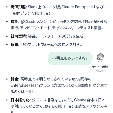
提供形態
: Slack上のベータ版。Claude Enterpriseおよび
Teamプランで利用可能。
機能
: @Claudeメンションによるタスク委譲、自動分解・段階
実行、アンビエントモード、チャンネル内コンテキスト学習。
社内実績
: 製品チームのコードの65%を生成。
将来
: 他のプラットフォームへの拡大を計画。
不明点も多いですね。
テキトー教師
.AI認定講師
料金
: 現時点では明らかにされていません。既存の
Enterprise/Teamプランに含まれるのか、追加費用が発生す
るのかは不明。
日本語対応
: 公式には言及なし。ただしClaude自体は日本
語対応しているので、おそらく利用可能。正式なアナウンス待
ち。