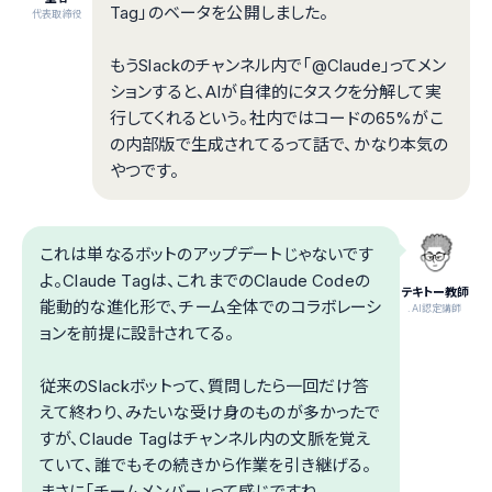
Tag」のベータを公開しました。
代表取締役
もうSlackのチャンネル内で「@Claude」ってメン
ションすると、AIが自律的にタスクを分解して実
行してくれるという。社内ではコードの65%がこ
の内部版で生成されてるって話で、かなり本気の
やつです。
これは単なるボットのアップデートじゃないです
よ。Claude Tagは、これまでのClaude Codeの
テキトー教師
能動的な進化形で、チーム全体でのコラボレーシ
.AI認定講師
ョンを前提に設計されてる。
従来のSlackボットって、質問したら一回だけ答
えて終わり、みたいな受け身のものが多かったで
すが、Claude Tagはチャンネル内の文脈を覚え
ていて、誰でもその続きから作業を引き継げる。
まさに「チームメンバー」って感じですね。