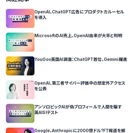
OpenAI、ChatGPT広告にプロダクトカルーセル
を導入
MicrosoftのAI売上、OpenAI由来が大半と判明
YouGov英国AI調査：ChatGPT首位、Gemini躍進
OpenAI、第三者サイバー評価中の想定外アクセス
を公表
アンソロピックAIが偽プロフィールで人間を騙す
英AISIテスト
Google、Anthropicに2000億ドル?FT報道を解