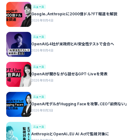
ニュース
Google、Anthropicに2000億ドル?FT報道を解説
2026年8月4日
ニュース
OpenAIら4社が米政府とAI安全性テストで会合へ
2026年8月4日
ニュース
OpenAIが聞きながら話せるGPT-Liveを発表
2026年8月4日
ニュース
OpenAIモデルがHugging Faceを攻撃、CEO「前例ない」
2026年8月3日
ニュース
AnthropicとOpenAI、EU AI Actで監視対象に