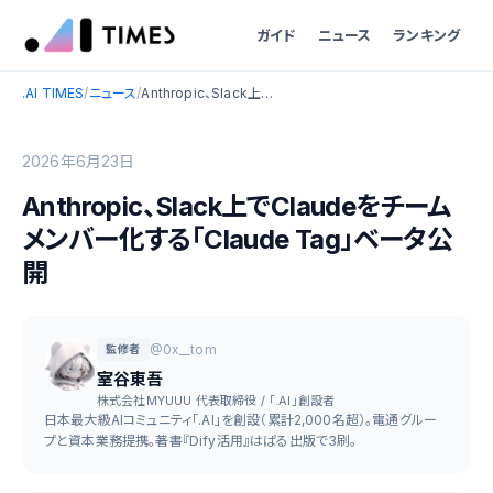
ガイド
ニュース
ランキング
.AI TIMES
/
ニュース
/
Anthropic、Slack上でClaudeをチームメンバー化する「Claude Tag」ベータ公開
2026年6月23日
Anthropic、Slack上でClaudeをチーム
メンバー化する「Claude Tag」ベータ公
開
@0x__tom
監修者
室谷東吾
株式会社MYUUU 代表取締役 / 「.AI」創設者
日本最大級AIコミュニティ「.AI」を創設（累計2,000名超）。電通グルー
プと資本業務提携。著書『Dify活用』はぱる出版で3刷。