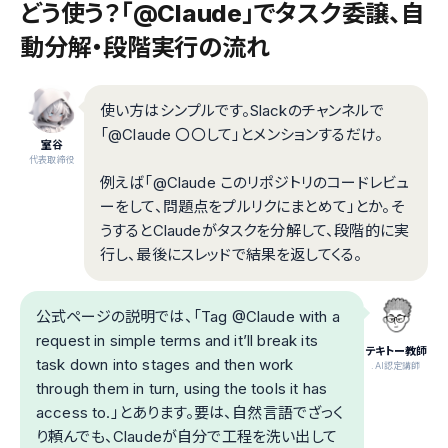
どう使う？「@Claude」でタスク委譲、自
動分解・段階実行の流れ
使い方はシンプルです。Slackのチャンネルで
「@Claude 〇〇して」とメンションするだけ。
室谷
代表取締役
例えば「@Claude このリポジトリのコードレビュ
ーをして、問題点をプルリクにまとめて」とか。そ
うするとClaudeがタスクを分解して、段階的に実
行し、最後にスレッドで結果を返してくる。
公式ページの説明では、「Tag @Claude with a
request in simple terms and it’ll break its
テキトー教師
task down into stages and then work
.AI認定講師
through them in turn, using the tools it has
access to.」とあります。要は、自然言語でざっく
り頼んでも、Claudeが自分で工程を洗い出して