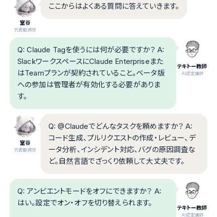
ここからはよくある質問に答えていきます。
室谷
代表取締役
Q: Claude Tagを使うには何が必要ですか？ A:
SlackワークスペースにClaude Enterpriseまた
テキトー教師
はTeamプランが契約されていること。ベータ版
.AI認定講師
への参加は管理者が有効化する必要がありま
す。
Q: @Claudeでどんなタスクを頼めますか？ A:
コード生成、プルリクエストの作成・レビュー、デ
室谷
ータ分析、インシデント対応、バグの原因調査な
代表取締役
ど。自然言語でざっくり依頼して大丈夫です。
Q: アンビエントモードをオフにできますか？ A:
はい。設定でオン・オフを切り替えられます。
テキトー教師
.AI認定講師