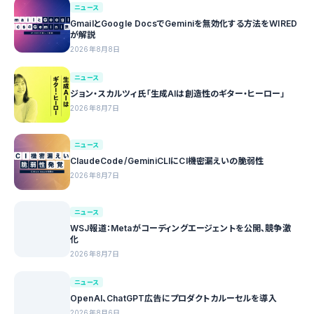
ニュース
GmailとGoogle DocsでGeminiを無効化する方法をWIRED
が解説
2026年8月8日
ニュース
ジョン・スカルツィ氏「生成AIは創造性のギター・ヒーロー」
2026年8月7日
ニュース
ClaudeCode/GeminiCLIにCI機密漏えいの脆弱性
2026年8月7日
ニュース
WSJ報道：Metaがコーディングエージェントを公開、競争激
化
2026年8月7日
ニュース
OpenAI、ChatGPT広告にプロダクトカルーセルを導入
2026年8月6日