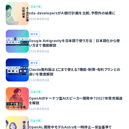
ニュース
xda-developersがAI旅行計画を比較、予想外の結果に
2026年8月9日
ガイド
Google Antigravityを日本語で使う方法｜日本語化から使
い方まで徹底解説
2026年8月9日
ガイド
Claude無料版はどこまで使える？機能・制限・有料プランとの
違いを徹底解説
2026年8月9日
ニュース
OpenAIがドーナツ型AIスピーカー開発中？2027年発売報道
を解説
2026年8月8日
ニュース
OpenAI、開発中モデルAstraを一時停止—安全基準で