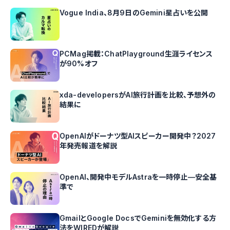
Vogue India、8月9日のGemini星占いを公開
PCMag掲載：ChatPlayground生涯ライセンス
が90%オフ
xda-developersがAI旅行計画を比較、予想外の
結果に
OpenAIがドーナツ型AIスピーカー開発中？2027
年発売報道を解説
OpenAI、開発中モデルAstraを一時停止—安全基
準で
GmailとGoogle DocsでGeminiを無効化する方
法をWIREDが解説