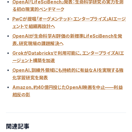
OpenAI「LifeSciBench」発表：生命科学研究の実力を測
る初の現実的ベンチマーク
PwCが提唱「オーグメンテッド・エンタープライズ」AIエージ
ェントで組織再設計へ
OpenAIが生命科学AI評価の新標準LifeSciBenchを発
表、研究現場の課題解決へ
GrokがDatabricksで利用可能に、エンタープライズAIエ
ージェント構築を加速
OpenAI、訓練外領域にも持続的に有益なAIを実現する強
化学習研究を発表
Amazon、約40億円投じたOpenAI映画を中止——利益
相反の影
関連記事