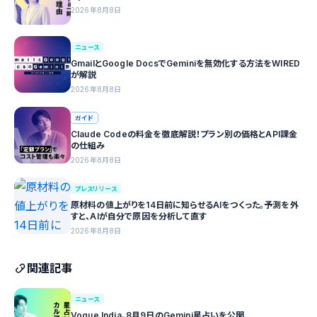
2026年8月8日
ニュース
GmailとGoogle DocsでGeminiを無効化する方法をWIRED
が解説
2026年8月8日
ガイド
Claude Codeの料金を徹底解説！プラン別の価格とAPI課金
の仕組み
2026年8月8日
プレスリリース
原材料の値上がりを14日前に知らせるAIをつくった。予測を外
すと、AIが自分で原因を分析して直す
2026年8月8日
関連記事
ニュース
Vogue India、8月9日のGemini星占いを公開