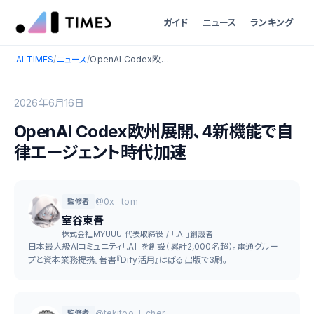
ガイド
ニュース
ランキング
.AI TIMES
/
ニュース
/
OpenAI Codex欧州展開、4新機能で自律エージェント時代加速
2026年6月16日
OpenAI Codex欧州展開、4新機能で自
律エージェント時代加速
@0x__tom
監修者
室谷東吾
株式会社MYUUU 代表取締役 / 「.AI」創設者
日本最大級AIコミュニティ「.AI」を創設（累計2,000名超）。電通グルー
プと資本業務提携。著書『Dify活用』はぱる出版で3刷。
@tekitoo_T_cher
監修者