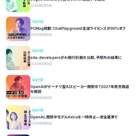
2026年8月9日
ニュース
PCMag掲載：ChatPlayground生涯ライセンスが90%オフ
2026年8月9日
ニュース
xda-developersがAI旅行計画を比較、予想外の結果に
2026年8月9日
ニュース
OpenAIがドーナツ型AIスピーカー開発中？2027年発売報道
を解説
2026年8月8日
ニュース
OpenAI、開発中モデルAstraを一時停止—安全基準で
2026年8月8日