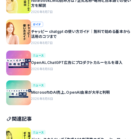
NotebookLMの読み方は？正式名称・略称と日本語での使い
方を解説
2026年8月7日
ガイド
チャッピー chatgpt の使い方ガイド｜無料で始める基本から
活用のコツまで
2026年8月7日
ニュース
OpenAI、ChatGPT広告にプロダクトカルーセルを導入
2026年8月6日
ニュース
MicrosoftのAI売上、OpenAI由来が大半と判明
2026年8月6日
関連記事
ニュース