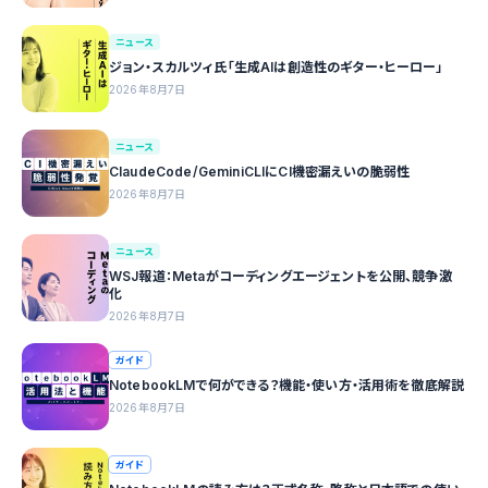
ニュース
ジョン・スカルツィ氏「生成AIは創造性のギター・ヒーロー」
2026年8月7日
ニュース
ClaudeCode/GeminiCLIにCI機密漏えいの脆弱性
2026年8月7日
ニュース
WSJ報道：Metaがコーディングエージェントを公開、競争激
化
2026年8月7日
ガイド
NotebookLMで何ができる？機能・使い方・活用術を徹底解説
2026年8月7日
ガイド