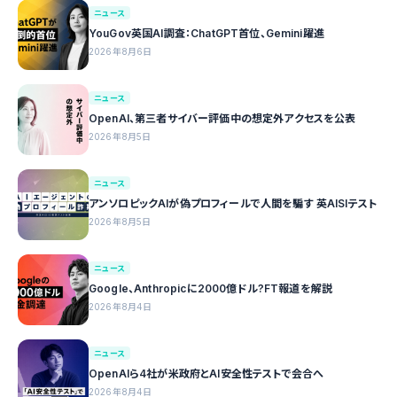
ニュース
YouGov英国AI調査：ChatGPT首位、Gemini躍進
2026年8月6日
ニュース
OpenAI、第三者サイバー評価中の想定外アクセスを公表
2026年8月5日
ニュース
アンソロピックAIが偽プロフィールで人間を騙す 英AISIテスト
2026年8月5日
ニュース
Google、Anthropicに2000億ドル?FT報道を解説
2026年8月4日
ニュース
OpenAIら4社が米政府とAI安全性テストで会合へ
2026年8月4日