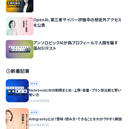
OpenAI、第三者サイバー評価中の想定外アクセス
を公表
アンソロピックAIが偽プロフィールで人間を騙す
英AISIテスト
新着記事
ガイド
NotebookLMの制限まとめ：上限・容量・プラン別比較と賢い
使い方
2026年8月8日
ガイド
Antigravityとは？意味・読み方・できることをわかりやすく解説
2026年8月7日