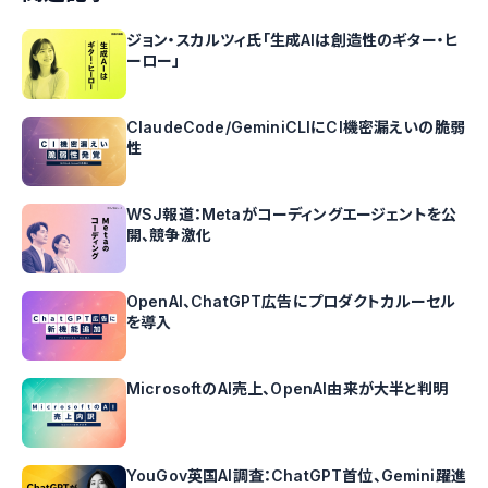
ジョン・スカルツィ氏「生成AIは創造性のギター・ヒ
ーロー」
ClaudeCode/GeminiCLIにCI機密漏えいの脆弱
性
WSJ報道：Metaがコーディングエージェントを公
開、競争激化
OpenAI、ChatGPT広告にプロダクトカルーセル
を導入
MicrosoftのAI売上、OpenAI由来が大半と判明
YouGov英国AI調査：ChatGPT首位、Gemini躍進