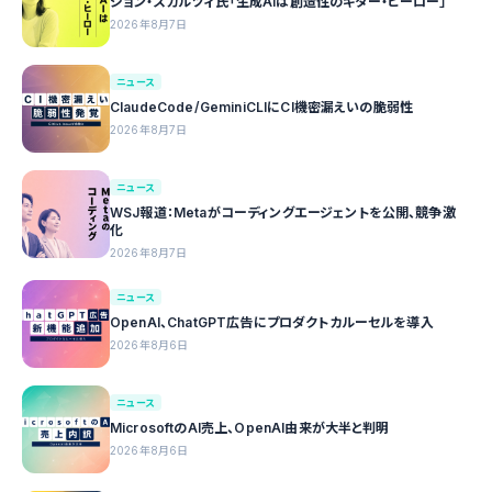
ジョン・スカルツィ氏「生成AIは創造性のギター・ヒーロー」
2026年8月7日
ニュース
ClaudeCode/GeminiCLIにCI機密漏えいの脆弱性
2026年8月7日
ニュース
WSJ報道：Metaがコーディングエージェントを公開、競争激
化
2026年8月7日
ニュース
OpenAI、ChatGPT広告にプロダクトカルーセルを導入
2026年8月6日
ニュース
MicrosoftのAI売上、OpenAI由来が大半と判明
2026年8月6日