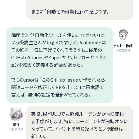
まさに「自動化の自動化」って感じです。
講座でよく「自動化ツールを使いこなせない」と
いう受講生さんがいるんですけど、/automateは
テキトー教師
その壁を一気に下げてくれそうですね。従来の
.AI認定講師
GitHub ActionsやZapierだと、トリガーとアクシ
ョンを細かく定義する必要があった。
でもCursorは「このGitHub Issueが作られたら、
関連コードを修正してPRを出して」と日本語で
言えば、裏側の設定を全部やってくれる。
実際、MYUUUでも開発ルーチンがかなり変わ
る予感がします。特に、エージェントが常時オンに
室谷
なっていて、イベントを待ち受けるという動きは
代表取締役
新しい。