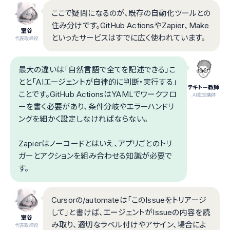
ここで疑問になるのが、既存の自動化ツールとの
住み分けです。GitHub ActionsやZapier、Make
室谷
といったサービスはすでに広く使われています。
代表取締役
最大の違いは「自然言語で全てを記述できる」こ
とと「AIエージェントが自律的に判断・実行する」
テキトー教師
ことです。GitHub ActionsはYAMLでワークフロ
.AI認定講師
ーを書く必要があり、条件分岐やエラーハンドリ
ングを細かく設定しなければならない。
Zapierはノーコードとはいえ、アプリごとのトリ
ガーとアクションを組み合わせる知識が必要で
す。
Cursorの/automateは「このIssueをトリアージ
して」と書けば、エージェントがIssueの内容を読
室谷
み取り、適切なラベル付けやアサイン、場合によ
代表取締役