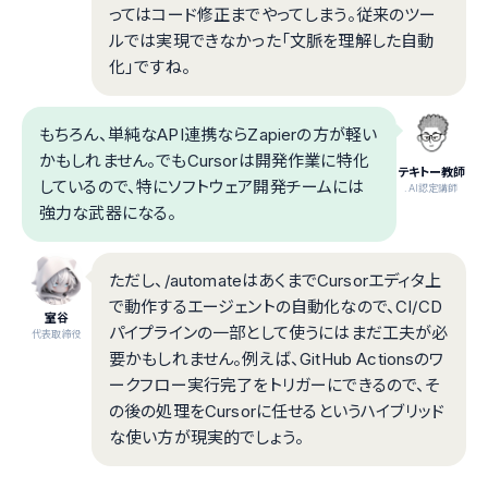
ってはコード修正までやってしまう。従来のツー
ルでは実現できなかった「文脈を理解した自動
化」ですね。
もちろん、単純なAPI連携ならZapierの方が軽い
かもしれません。でもCursorは開発作業に特化
テキトー教師
しているので、特にソフトウェア開発チームには
.AI認定講師
強力な武器になる。
ただし、/automateはあくまでCursorエディタ上
で動作するエージェントの自動化なので、CI/CD
室谷
パイプラインの一部として使うにはまだ工夫が必
代表取締役
要かもしれません。例えば、GitHub Actionsのワ
ークフロー実行完了をトリガーにできるので、そ
の後の処理をCursorに任せるというハイブリッド
な使い方が現実的でしょう。