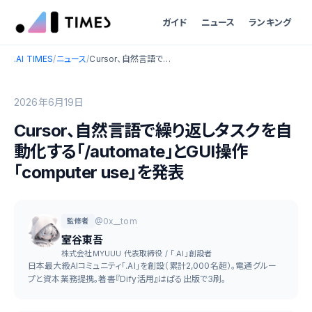
ガイド
ニュース
ランキング
.AI TIMES
/
ニュース
/
Cursor、自然言語で繰り返しタスクを自動化する「/automate」とGUI操作「computer use」を発表
2026年6月19日
Cursor、自然言語で繰り返しタスクを自
動化する「/automate」とGUI操作
「computer use」を発表
@0x__tom
監修者
室谷東吾
株式会社MYUUU 代表取締役 / 「.AI」創設者
日本最大級AIコミュニティ「.AI」を創設（累計2,000名超）。電通グルー
プと資本業務提携。著書『Dify活用』はぱる出版で3刷。