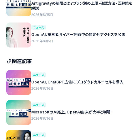
Antigravityの制限とは？プラン別の上限・確認方法・回避策を
解説
2026年8月5日
ニュース
OpenAI、第三者サイバー評価中の想定外アクセスを公表
2026年8月5日
関連記事
ニュース
OpenAI、ChatGPT広告にプロダクトカルーセルを導入
2026年8月6日
ニュース
MicrosoftのAI売上、OpenAI由来が大半と判明
2026年8月6日
ニュース