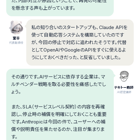
た、内部対立が原因ということで、再発の可能性
を懸念する声も上がっています。
私の知り合いのスタートアップも、Claude APIを
使って自動応答システムを構築していたのです
室谷
が、今回の停止で対応に追われたそうです。代替
代表取締役
としてOpenAIやGoogleのAPIをすぐに使えるよ
うにしておくべきだった、と反省していました。
その通りです。AIサービスに依存する企業は、マ
ルチベンダー戦略を取る必要性を痛感したでし
テキトー教師
ょう。
.AI認定講師
また、SLA（サービスレベル契約）の内容を再確
認し、停止時の補償を明確にしておくことも重要
です。Anthropicは今回の件で、ユーザーへの補
償や説明責任を果たせるのか、注目が集まりま
す。