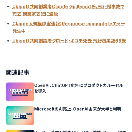
Ubisoft共同創業者Claude Guillemot氏、飛行機事故で
死去 創業家支配に波紋
Claude大規模障害速報：Response incompleteエラー
発生中
Ubisoft共同創設者クロード・ギユモ死去 飛行機事故69歳
関連記事
OpenAI、ChatGPT広告にプロダクトカルーセル
を導入
MicrosoftのAI売上、OpenAI由来が大半と判明