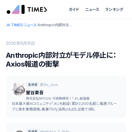
ガイド
ニュース
ランキング
.AI TIMES
/
ニュース
/
Anthropic内部対立がモデル停止に：Axios報道の衝撃
2026年6月15日
Anthropic内部対立がモデル停止に：
Axios報道の衝撃
@0x__tom
監修者
室谷東吾
株式会社MYUUU 代表取締役 / 「.AI」創設者
日本最大級AIコミュニティ「.AI」を創設（累計2,000名超）。電通グルー
プと資本業務提携。著書『Dify活用』はぱる出版で3刷。
@tekitoo_T_cher
監修者