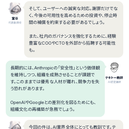
そして、ユーザーへの誠実な対応。謝罪だけでな
く、今後の可用性を高めるための投資や、停止時
室谷
間の補償を約束する必要があるでしょう。
代表取締役
また、社内のガバナンスを強化するために、経験
豊富なCOOやCTOを外部から招聘する可能性
も。
長期的には、Anthropicの「安全性」という価値観
を維持しつつ、組織を成熟させることが課題で
テキトー教師
す。このままでは優秀な人材が離れ、競争力を失
.AI認定講師
う恐れがあります。
OpenAIやGoogleとの差別化を図るためにも、
組織文化の再構築が急務でしょう。
今回の件は、AI業界全体にとっても教訓です。テ