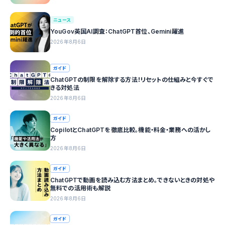
ニュース
YouGov英国AI調査：ChatGPT首位、Gemini躍進
2026年8月6日
ガイド
ChatGPTの制限を解除する方法！リセットの仕組みと今すぐで
きる対処法
2026年8月6日
ガイド
CopilotとChatGPTを徹底比較。機能・料金・業務への活かし
方
2026年8月6日
ガイド
ChatGPTで動画を読み込む方法まとめ。できないときの対処や
無料での活用術も解説
2026年8月6日
ガイド