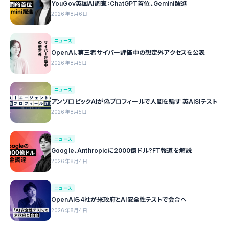
YouGov英国AI調査：ChatGPT首位、Gemini躍進
2026年8月6日
ニュース
OpenAI、第三者サイバー評価中の想定外アクセスを公表
2026年8月5日
ニュース
アンソロピックAIが偽プロフィールで人間を騙す 英AISIテスト
2026年8月5日
ニュース
Google、Anthropicに2000億ドル?FT報道を解説
2026年8月4日
ニュース
OpenAIら4社が米政府とAI安全性テストで会合へ
2026年8月4日