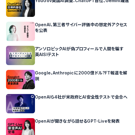
YouGov英国AI調査：ChatGPT首位、Gemini躍進
OpenAI、第三者サイバー評価中の想定外アクセス
を公表
アンソロピックAIが偽プロフィールで人間を騙す
英AISIテスト
Google、Anthropicに2000億ドル?FT報道を解
説
OpenAIら4社が米政府とAI安全性テストで会合へ
OpenAIが聞きながら話せるGPT-Liveを発表