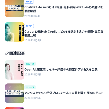
ガイド
ChatGPT 4o miniとは？料金・無料利用・GPT-4oとの違いを
徹底解説
2026年8月4日
ガイド
CursorとGitHub Copilot、どっちを選ぶ？違いや併用・設定を
徹底比較
2026年8月4日
関連記事
ニュース
OpenAI、第三者サイバー評価中の想定外アクセスを公表
2026年8月5日
ニュース
アンソロピックAIが偽プロフィールで人間を騙す 英AISIテスト
2026年8月5日