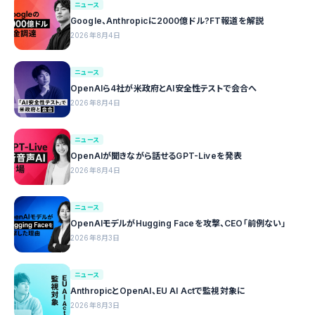
ニュース
Google、Anthropicに2000億ドル?FT報道を解説
2026年8月4日
ニュース
OpenAIら4社が米政府とAI安全性テストで会合へ
2026年8月4日
ニュース
OpenAIが聞きながら話せるGPT-Liveを発表
2026年8月4日
ニュース
OpenAIモデルがHugging Faceを攻撃、CEO「前例ない」
2026年8月3日
ニュース
AnthropicとOpenAI、EU AI Actで監視対象に
2026年8月3日