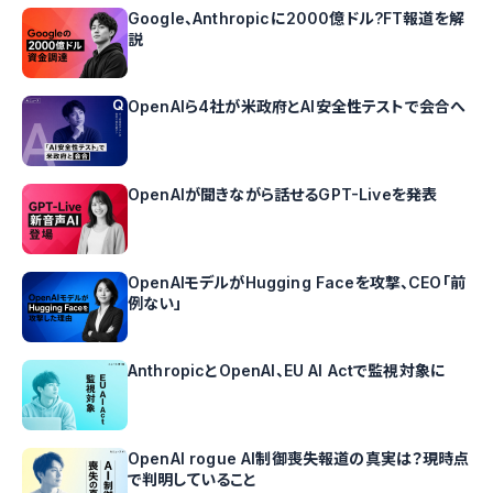
Google、Anthropicに2000億ドル?FT報道を解
説
OpenAIら4社が米政府とAI安全性テストで会合へ
OpenAIが聞きながら話せるGPT-Liveを発表
OpenAIモデルがHugging Faceを攻撃、CEO「前
例ない」
AnthropicとOpenAI、EU AI Actで監視対象に
OpenAI rogue AI制御喪失報道の真実は？現時点
で判明していること