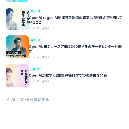
ニュース
OpenAI rogue AI制御喪失報道の真実は？現時点で判明して
いること
2026年8月3日
ニュース
OpenAI、米ジョージア州に200億ドルのデータセンター計画
か
2026年8月2日
ニュース
OpenAIが数学・理論計算機科学で10の進展を発表
2026年8月2日
.AI TIMES一覧に戻る