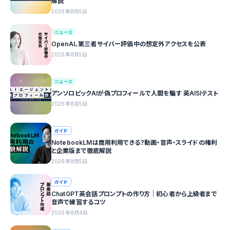
解説
2026年8月5日
ニュース
OpenAI、第三者サイバー評価中の想定外アクセスを公表
2026年8月5日
ニュース
アンソロピックAIが偽プロフィールで人間を騙す 英AISIテスト
2026年8月5日
ガイド
NotebookLMは商用利用できる？動画・音声・スライドの権利
と企業版まで徹底解説
2026年8月5日
ガイド
ChatGPT英会話プロンプトの作り方｜初心者から上級者まで
音声で練習するコツ
2026年8月4日