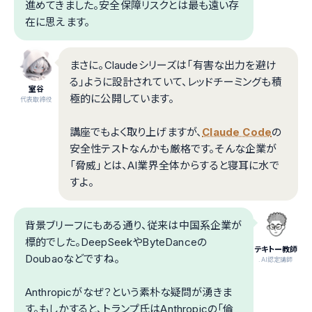
進めてきました。安全保障リスクとは最も遠い存
在に思えます。
まさに。Claudeシリーズは「有害な出力を避け
る」ように設計されていて、レッドチーミングも積
室谷
極的に公開しています。
代表取締役
講座でもよく取り上げますが、
Claude Code
の
安全性テストなんかも厳格です。そんな企業が
「脅威」とは、AI業界全体からすると寝耳に水で
すよ。
背景ブリーフにもある通り、従来は中国系企業が
標的でした。DeepSeekやByteDanceの
テキトー教師
Doubaoなどですね。
.AI認定講師
Anthropicがなぜ？という素朴な疑問が湧きま
す。もしかすると、トランプ氏はAnthropicの「倫