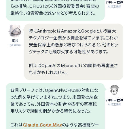
テキトー教師
らの排除、CFIUS（対米外国投資委員会）審査の
.AI認定講師
厳格化、投資資金の減少などが考えられます。
特にAnthropicはAmazonとGoogleという巨大
テクノロジー企業から資金を得ています。これが
室谷
安全保障上の懸念と結びつけられると、他のビッ
代表取締役
グテックにも飛び火する可能性があります。
例えばOpenAIのMicrosoftとの関係も再審査さ
れるかもしれません。
背景ブリーフでは、OpenAIもCFIUSの対象にな
った例を挙げていますね。つまり、米国発のAI企
テキトー教師
業であっても、外国資本の割合や技術の軍事転
.AI認定講師
用リスクで規制の網がかかる時代になった。
これは
Claude Code Max
のような高機能ツー