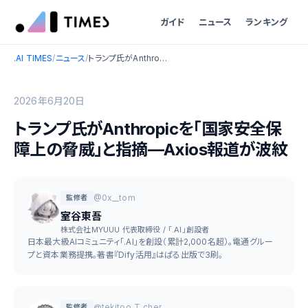
ガイド
ニュース
ランキング
.AI TIMES
/
ニュース
/
トランプ氏がAnthropicを「国家安全保障上の脅威」と指摘—Axios報道が波紋
2026年6月20日
トランプ氏がAnthropicを「国家安全保
障上の脅威」と指摘—Axios報道が波紋
@0x__tom
監修者
室谷東吾
株式会社MYUUU 代表取締役 / 「.AI」創設者
日本最大級AIコミュニティ「.AI」を創設（累計2,000名超）。電通グルー
プと資本業務提携。著書『Dify活用』はぱる出版で3刷。
@tekitoo_T_cher
監修者