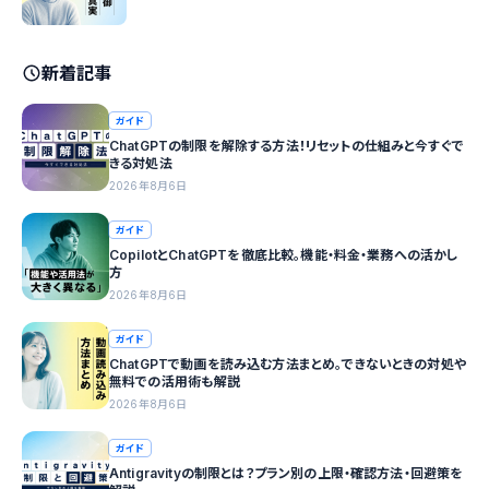
新着記事
ガイド
ChatGPTの制限を解除する方法！リセットの仕組みと今すぐで
きる対処法
2026年8月6日
ガイド
CopilotとChatGPTを徹底比較。機能・料金・業務への活かし
方
2026年8月6日
ガイド
ChatGPTで動画を読み込む方法まとめ。できないときの対処や
無料での活用術も解説
2026年8月6日
ガイド
Antigravityの制限とは？プラン別の上限・確認方法・回避策を