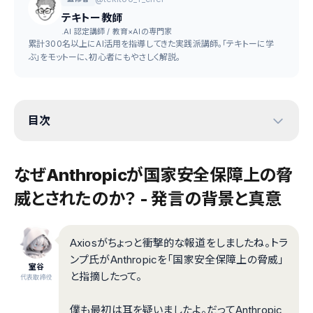
テキトー教師
.AI 認定講師 / 教育×AIの専門家
累計300名以上にAI活用を指導してきた実践派講師。「テキトーに学
ぶ」をモットーに、初心者にもやさしく解説。
目次
なぜAnthropicが国家安全保障上の脅
威とされたのか？ - 発言の背景と真意
Axiosがちょっと衝撃的な報道をしましたね。トラ
ンプ氏がAnthropicを「国家安全保障上の脅威」
室谷
と指摘したって。
代表取締役
僕も最初は耳を疑いましたよ。だってAnthropic