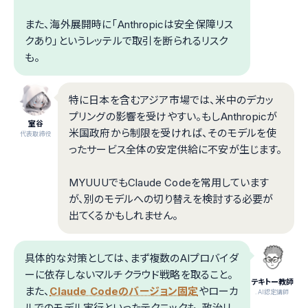
また、海外展開時に「Anthropicは安全保障リス
クあり」というレッテルで取引を断られるリスク
も。
特に日本を含むアジア市場では、米中のデカッ
プリングの影響を受けやすい。もしAnthropicが
室谷
米国政府から制限を受ければ、そのモデルを使
代表取締役
ったサービス全体の安定供給に不安が生じます。
MYUUUでもClaude Codeを常用しています
が、別のモデルへの切り替えを検討する必要が
出てくるかもしれません。
具体的な対策としては、まず複数のAIプロバイダ
ーに依存しないマルチクラウド戦略を取ること。
テキトー教師
また、
Claude Codeのバージョン固定
やローカ
.AI認定講師
ルでのモデル実行といったテクニックも、政治リ