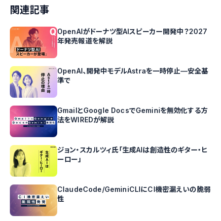
関連記事
OpenAIがドーナツ型AIスピーカー開発中？2027
年発売報道を解説
OpenAI、開発中モデルAstraを一時停止—安全基
準で
GmailとGoogle DocsでGeminiを無効化する方
法をWIREDが解説
ジョン・スカルツィ氏「生成AIは創造性のギター・ヒ
ーロー」
ClaudeCode/GeminiCLIにCI機密漏えいの脆弱
性