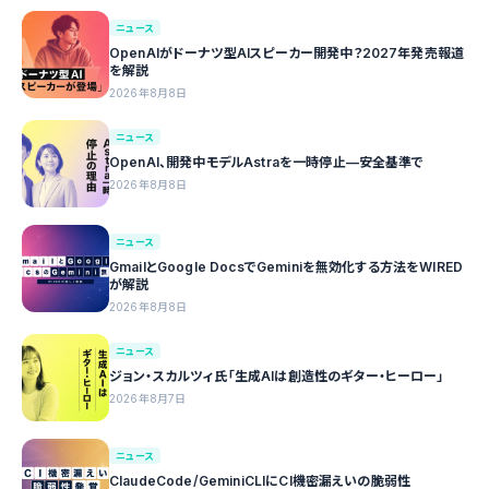
ニュース
OpenAIがドーナツ型AIスピーカー開発中？2027年発売報道
を解説
2026年8月8日
ニュース
OpenAI、開発中モデルAstraを一時停止—安全基準で
2026年8月8日
ニュース
GmailとGoogle DocsでGeminiを無効化する方法をWIRED
が解説
2026年8月8日
ニュース
ジョン・スカルツィ氏「生成AIは創造性のギター・ヒーロー」
2026年8月7日
ニュース
ClaudeCode/GeminiCLIにCI機密漏えいの脆弱性