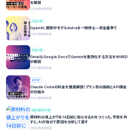
を解説
2026年8月8日
ニュース
OpenAI、開発中モデルAstraを一時停止—安全基準で
2026年8月8日
ニュース
GmailとGoogle DocsでGeminiを無効化する方法をWIRED
が解説
2026年8月8日
ガイド
Claude Codeの料金を徹底解説！プラン別の価格とAPI課金
の仕組み
2026年8月8日
プレスリリース
原材料の値上がりを14日前に知らせるAIをつくった。予測を外
すと、AIが自分で原因を分析して直す
2026年8月8日