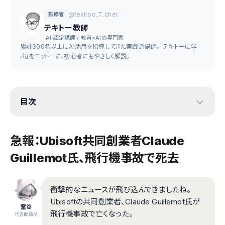
@tekitoo_T_cher
監修者
テキトー教師
.AI 認定講師 / 教育×AIの専門家
累計300名以上にAI活用を指導してきた実践派講師。「テキトーに学
ぶ」をモットーに、初心者にもやさしく解説。
目次
急報：Ubisoft共同創業者Claude
Guillemot氏、飛行機事故で死去
衝撃的なニュースが飛び込んできましたね。
Ubisoftの共同創業者、Claude Guillemot氏が
室谷
飛行機事故で亡くなった。
代表取締役