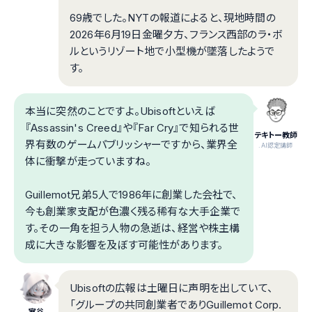
69歳でした。NYTの報道によると、現地時間の
2026年6月19日金曜夕方、フランス西部のラ・ボ
ルというリゾート地で小型機が墜落したようで
す。
本当に突然のことですよ。Ubisoftといえば
『Assassin's Creed』や『Far Cry』で知られる世
テキトー教師
界有数のゲームパブリッシャーですから、業界全
.AI認定講師
体に衝撃が走っていますね。
Guillemot兄弟5人で1986年に創業した会社で、
今も創業家支配が色濃く残る稀有な大手企業で
す。その一角を担う人物の急逝は、経営や株主構
成に大きな影響を及ぼす可能性があります。
Ubisoftの広報は土曜日に声明を出していて、
「グループの共同創業者でありGuillemot Corp.