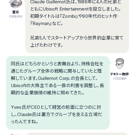
Claude Guillemot氏は、1986年に4人の兄弟と
ともにUbisoft Entertainmentを設立しました。
室谷
初期タイトルは『Zombi』や90年代のヒット作
代表取締役
『Rayman』など。
兄弟5人でスタートアップから世界的企業に育て
上げたわけです。
同氏はどちらかというと表舞台より、持株会社を
通じたグループ全体の戦略に関与していたと理
テキトー教師
解しています。Guillemot Corp.の会長として、
.AI認定講師
Ubisoftの大株主である一族の利害を調整し、長
期的な企業価値の維持に努めてきた。
Yves氏がCEOとして経営の前面に立つのに対
し、Claude氏は裏方でグループを支える立場だ
ったんですね。