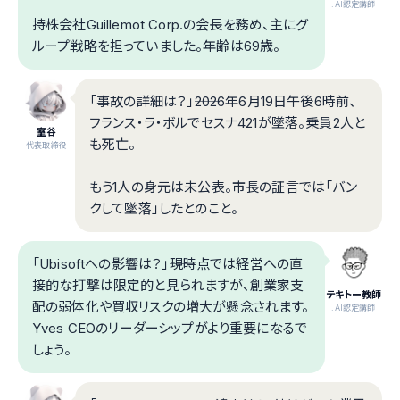
.AI認定講師
持株会社Guillemot Corp.の会長を務め、主にグ
ループ戦略を担っていました。年齢は69歳。
「事故の詳細は？」――2026年6月19日午後6時前、
フランス・ラ・ボルでセスナ421が墜落。乗員2人と
室谷
も死亡。
代表取締役
もう1人の身元は未公表。市長の証言では「バン
クして墜落」したとのこと。
「Ubisoftへの影響は？」――現時点では経営への直
接的な打撃は限定的と見られますが、創業家支
テキトー教師
配の弱体化や買収リスクの増大が懸念されます。
.AI認定講師
Yves CEOのリーダーシップがより重要になるで
しょう。