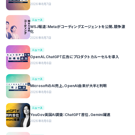
2026年8月7日
ニュース
WSJ報道：Metaがコーディングエージェントを公開、競争激
化
2026年8月7日
ニュース
OpenAI、ChatGPT広告にプロダクトカルーセルを導入
2026年8月6日
ニュース
MicrosoftのAI売上、OpenAI由来が大半と判明
2026年8月6日
ニュース
YouGov英国AI調査：ChatGPT首位、Gemini躍進
2026年8月6日