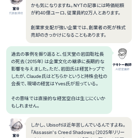
かも気になりますね。NYTの記事には時価総額
室谷
が約40億ユーロ、従業員約2万人とあります。
代表取締役
創業家支配が強い企業では、創業者の死が株式
売却のきっかけになることもあります。
過去の事例を振り返ると、任天堂の岩田聡社長
の死去（2015年）は企業文化の継承に長期的な
テキトー教師
影響を与えました。ただ、岩田氏は経営トップで
.AI認定講師
したが、Claude氏はどちらかというと持株会社の
会長で、現場の経営はYves氏が担っている。
その意味では直接的な経営空白は生じにくいか
もしれません。
しかし、Ubisoftは近年苦しんでいるんですよね。
『Assassin's Creed Shadows』（2025年リリー
室谷