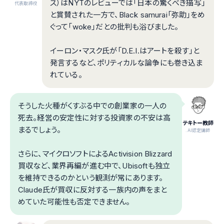
ス）はNYTのレビューでは「日本の驚くべき描写」
代表取締役
と賞賛された一方で、Black samurai「弥助」をめ
ぐって「woke」だとの批判も浴びました。
イーロン・マスク氏が「D.E.I.はアートを殺す」と
発言するなど、ポリティカルな論争にも巻き込ま
れている。
そうした火種がくすぶる中での創業家の一人の
死去。経営の安定性に対する投資家の不安は高
テキトー教師
まるでしょう。
.AI認定講師
さらに、マイクロソフトによるActivision Blizzard
買収など、業界再編が進む中で、Ubisoftも独立
を維持できるのかという観測が常にあります。
Claude氏が買収に反対する一族内の声をまと
めていた可能性も否定できません。