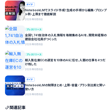
ガイド
NotebookLMでスライド作成！生成の手順から編集・プロンプ
ト例・上限まで徹底解説
2026年8月8日
プレスリリース
全国1,741自治体の入札情報を毎朝集めるAIを、開発未経験の
建設会社社員がつくった
2026年8月8日
プレスリリース
輸入無在庫ECの運営を10体のAIに任せ、人間の仕事を4つだ
け残した
2026年8月8日
ガイド
NotebookLMの制限まとめ：上限・容量・プラン別比較と賢い
使い方
2026年8月8日
関連記事