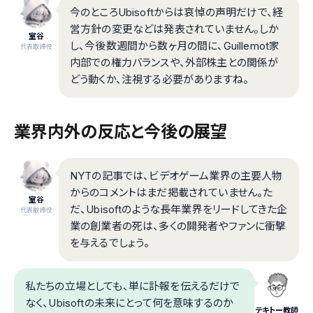
今のところUbisoftからは哀悼の声明だけで、経
営方針の変更などは発表されていません。しか
室谷
し、今後数週間から数ヶ月の間に、Guillemot家
代表取締役
内部での権力バランスや、外部株主との関係が
どう動くか、注視する必要がありますね。
業界内外の反応と今後の展望
NYTの記事では、ビデオゲーム業界の主要人物
からのコメントはまだ掲載されていません。た
室谷
だ、Ubisoftのような長年業界をリードしてきた企
代表取締役
業の創業者の死は、多くの開発者やファンに衝撃
を与えるでしょう。
私たちの立場としても、単に訃報を伝えるだけで
なく、Ubisoftの未来にとって何を意味するのか
テキトー教師