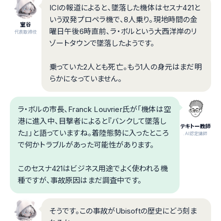
ICIの報道によると、墜落した機体はセスナ421と
いう双発プロペラ機で、8人乗り。現地時間の金
室谷
曜日午後6時直前、ラ・ボルという大西洋岸のリ
代表取締役
ゾートタウンで墜落したようです。
乗っていた2人とも死亡。もう1人の身元はまだ明
らかになっていません。
ラ・ボルの市長、Franck Louvrier氏が「機体は空
港に進入中、目撃者によると『バンクして墜落し
テキトー教師
た』」と語っていますね。着陸態勢に入ったところ
.AI認定講師
で何かトラブルがあった可能性があります。
このセスナ421はビジネス用途でよく使われる機
種ですが、事故原因はまだ調査中です。
そうです。この事故がUbisoftの歴史にどう刻ま