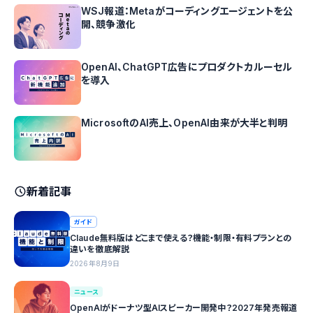
WSJ報道：Metaがコーディングエージェントを公
開、競争激化
OpenAI、ChatGPT広告にプロダクトカルーセル
を導入
MicrosoftのAI売上、OpenAI由来が大半と判明
新着記事
ガイド
Claude無料版はどこまで使える？機能・制限・有料プランとの
違いを徹底解説
2026年8月9日
ニュース
OpenAIがドーナツ型AIスピーカー開発中？2027年発売報道