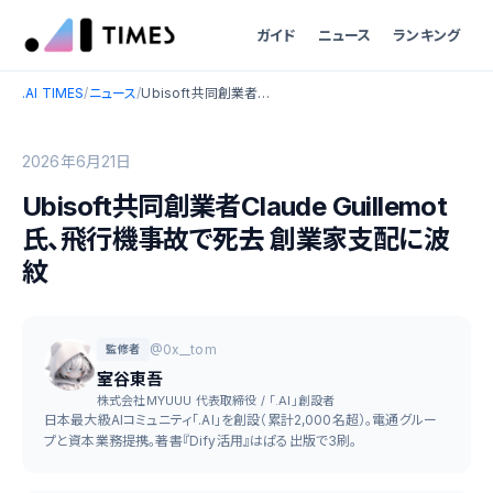
ガイド
ニュース
ランキング
.AI TIMES
/
ニュース
/
Ubisoft共同創業者Claude Guillemot氏、飛行機事故で死去 創業家支配に波紋
2026年6月21日
Ubisoft共同創業者Claude Guillemot
氏、飛行機事故で死去 創業家支配に波
紋
@0x__tom
監修者
室谷東吾
株式会社MYUUU 代表取締役 / 「.AI」創設者
日本最大級AIコミュニティ「.AI」を創設（累計2,000名超）。電通グルー
プと資本業務提携。著書『Dify活用』はぱる出版で3刷。