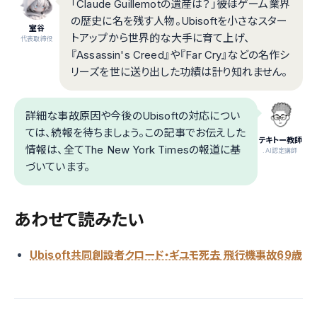
「Claude Guillemotの遺産は？」――彼はゲーム業界
の歴史に名を残す人物。Ubisoftを小さなスター
室谷
トアップから世界的な大手に育て上げ、
代表取締役
『Assassin's Creed』や『Far Cry』などの名作シ
リーズを世に送り出した功績は計り知れません。
詳細な事故原因や今後のUbisoftの対応につい
ては、続報を待ちましょう。この記事でお伝えした
テキトー教師
情報は、全てThe New York Timesの報道に基
.AI認定講師
づいています。
あわせて読みたい
Ubisoft共同創設者クロード・ギユモ死去 飛行機事故69歳