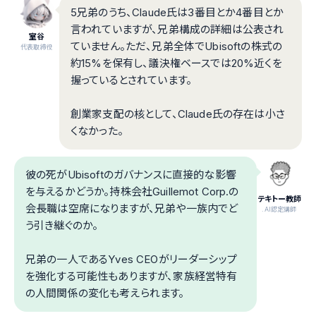
5兄弟のうち、Claude氏は3番目とか4番目とか
言われていますが、兄弟構成の詳細は公表され
室谷
ていません。ただ、兄弟全体でUbisoftの株式の
代表取締役
約15%を保有し、議決権ベースでは20%近くを
握っているとされています。
創業家支配の核として、Claude氏の存在は小さ
くなかった。
彼の死がUbisoftのガバナンスに直接的な影響
を与えるかどうか。持株会社Guillemot Corp.の
テキトー教師
会長職は空席になりますが、兄弟や一族内でど
.AI認定講師
う引き継ぐのか。
兄弟の一人であるYves CEOがリーダーシップ
を強化する可能性もありますが、家族経営特有
の人間関係の変化も考えられます。