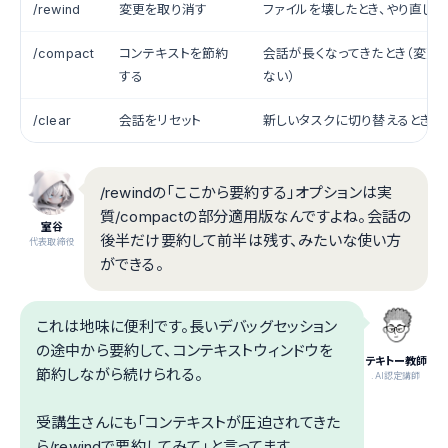
/rewind
変更を取り消す
ファイルを壊したとき、やり直した
/compact
コンテキストを節約
会話が長くなってきたとき（変更
する
ない）
/clear
会話をリセット
新しいタスクに切り替えるとき
/rewindの「ここから要約する」オプションは実
質/compactの部分適用版なんですよね。会話の
室谷
後半だけ要約して前半は残す、みたいな使い方
代表取締役
ができる。
これは地味に便利です。長いデバッグセッション
の途中から要約して、コンテキストウィンドウを
テキトー教師
節約しながら続けられる。
.AI認定講師
受講生さんにも「コンテキストが圧迫されてきた
ら/rewindで要約してみて」と言ってます。