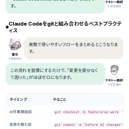
テキトー教師
す。
.AI認定講師
Claude Codeをgitと組み合わせるベストプラクテ
ィス
実務で使いやすいフローをまとめるとこうなりま
す。
室谷
代表取締役
この流れを習慣にするだけで、「変更を戻せなく
て困った」がほぼゼロになります。
テキトー教師
.AI認定講師
タイミング
やること
AI作業開始前
でブ
git checkout -b feature/ai-work
変更を頼む前
で
git commit -m "before AI changes"