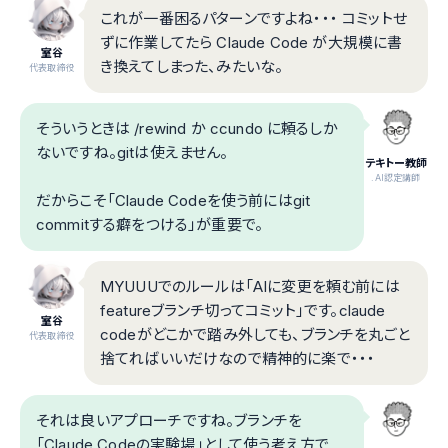
これが一番困るパターンですよね・・・ コミットせ
ずに作業してたら Claude Code が大規模に書
室谷
き換えてしまった、みたいな。
代表取締役
そういうときは /rewind か ccundo に頼るしか
ないですね。gitは使えません。
テキトー教師
.AI認定講師
だからこそ「Claude Codeを使う前にはgit
commitする癖をつける」が重要で。
MYUUUでのルールは「AIに変更を頼む前には
featureブランチ切ってコミット」です。claude
室谷
codeがどこかで踏み外しても、ブランチを丸ごと
代表取締役
捨てればいいだけなので精神的に楽で・・・
それは良いアプローチですね。ブランチを
「Claude Codeの実験場」として使う考え方で