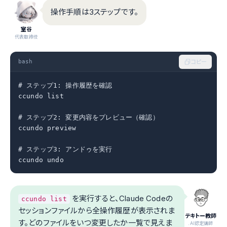
操作手順は3ステップです。
室谷
代表取締役
bash
コピー
# ステップ1: 操作履歴を確認

ccundo list

# ステップ2: 変更内容をプレビュー（確認）

ccundo preview

# ステップ3: アンドゥを実行

ccundo undo
を実行すると、Claude Codeの
ccundo list
セッションファイルから全操作履歴が表示されま
テキトー教師
す。どのファイルをいつ変更したか一覧で見えま
.AI認定講師