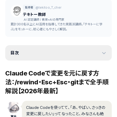
@tekitoo_T_cher
監修者
テキトー教師
.AI 認定講師 / 教育×AIの専門家
累計300名以上にAI活用を指導してきた実践派講師。「テキトーに学
ぶ」をモットーに、初心者にもやさしく解説。
目次
Claude Codeで変更を元に戻す方
法：/rewind・Esc+Esc・gitまで全手順
解説【2026年最新】
Claude Codeを使ってて、「あ、やばい、さっきの
変更に戻したい」ってなったこと、みなさんも絶
室谷