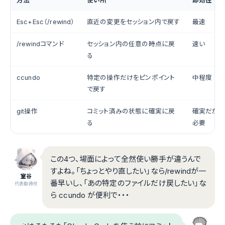
方法
使い所
即効性
Esc+Esc（/rewind）
直近の変更をセッション内で戻す
最速
/rewindコマンド
セッション内の任意の時点に戻
速い
る
ccundo
特定の操作だけをピンポイント
中程度
で戻す
git操作
コミット済みの状態に確実に戻
確実だが
る
必要
この4つ、場面によって全然使い勝手が違うんで
すよね。「ちょっとやり直したい」なら/rewindが一
室谷
番早いし、「あの特定のファイルだけ戻したい」な
代表取締役
ら ccundo が便利で・・・