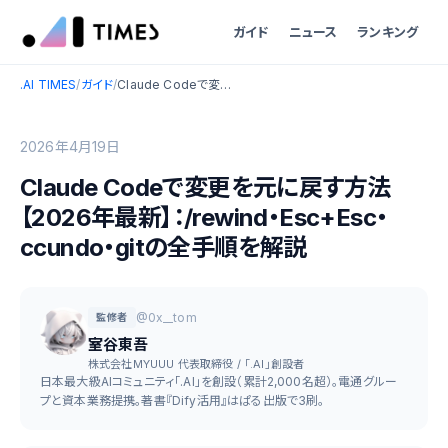
ガイド
ニュース
ランキング
.AI TIMES
/
ガイド
/
Claude Codeで変更を元に戻す方法【2026年最新】：/rewind・Esc+Esc・ccundo・gitの全手順を解説
2026年4月19日
Claude Codeで変更を元に戻す方法
【2026年最新】：/rewind・Esc+Esc・
ccundo・gitの全手順を解説
@0x__tom
監修者
室谷東吾
株式会社MYUUU 代表取締役 / 「.AI」創設者
日本最大級AIコミュニティ「.AI」を創設（累計2,000名超）。電通グルー
プと資本業務提携。著書『Dify活用』はぱる出版で3刷。