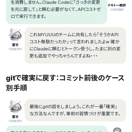
を消費しません。Claude Codeに「さっきの変更
テキトー教師
を元に戻して」と頼む必要がなくて、APIコストゼ
.AI認定講師
ロで実行できます。
これMYUUUのチームに共有したら「そうかAPI
コスト無駄だったか」って言われましたよw 確か
室谷
にClaudeに頼むとトークン使うし、たまに別の変
代表取締役
更も追加でやっちゃうんですよね・・・
gitで確実に戻す：コミット前後のケース
別手順
最後にgitの話をしましょう。これが一番「確実」
な方法なんですが、事前の習慣づけが重要です。
室谷
代表取締役