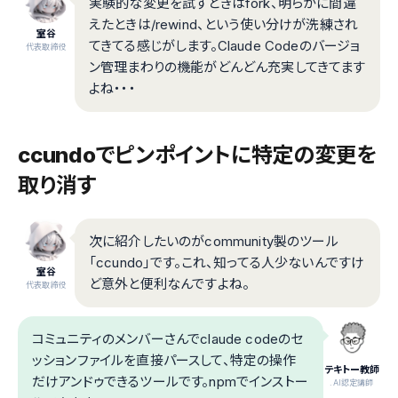
実験的な変更を試すときはfork、明らかに間違
えたときは/rewind、という使い分けが洗練され
室谷
てきてる感じがします。Claude Codeのバージョ
代表取締役
ン管理まわりの機能がどんどん充実してきてます
よね・・・
ccundoでピンポイントに特定の変更を
取り消す
次に紹介したいのがcommunity製のツール
「ccundo」です。これ、知ってる人少ないんですけ
室谷
ど意外と便利なんですよね。
代表取締役
コミュニティのメンバーさんでclaude codeのセ
ッションファイルを直接パースして、特定の操作
テキトー教師
だけアンドゥできるツールです。npmでインストー
.AI認定講師