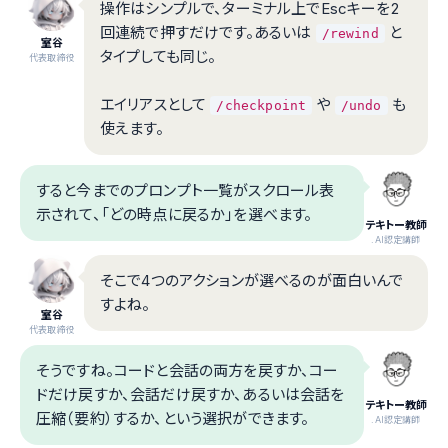
操作はシンプルで、ターミナル上でEscキーを2
回連続で押すだけです。あるいは
と
/rewind
室谷
タイプしても同じ。
代表取締役
エイリアスとして
や
も
/checkpoint
/undo
使えます。
すると今までのプロンプト一覧がスクロール表
示されて、「どの時点に戻るか」を選べます。
テキトー教師
.AI認定講師
そこで4つのアクションが選べるのが面白いんで
すよね。
室谷
代表取締役
そうですね。コードと会話の両方を戻すか、コー
ドだけ戻すか、会話だけ戻すか、あるいは会話を
テキトー教師
圧縮（要約）するか、という選択ができます。
.AI認定講師