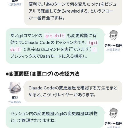
室谷
便利で。「あのターンで何を変えたっけ」をビジュ
代表取締役
アルで確認してから/rewindする、というフロー
が一番安全ですね。
あとgitコマンドの
も変更確認に有
git diff
効です。Claude Codeのセッション内でも
!git
テキトー教師
で直接Bashコマンドを実行できます（
diff
!
.AI認定講師
プレフィックスでBashモードに入る機能）。
変更履歴（変更ログ）の確認方法
Claude Codeの変更履歴を確認する方法をまと
めると、こういうレイヤーがあります。
室谷
代表取締役
セッション内の変更履歴とgitの変更履歴は別物
として管理されてますね。
テキトー教師
.AI認定講師