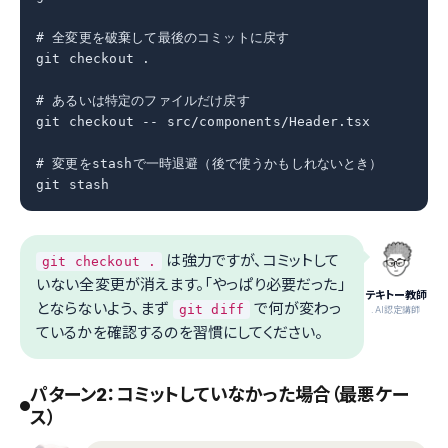
# 全変更を破棄して最後のコミットに戻す

git checkout .

# あるいは特定のファイルだけ戻す

git checkout -- src/components/Header.tsx

# 変更をstashで一時退避（後で使うかもしれないとき）

git stash
は強力ですが、コミットして
git checkout .
いない全変更が消えます。「やっぱり必要だった」
テキトー教師
とならないよう、まず
で何が変わっ
git diff
.AI認定講師
ているかを確認するのを習慣にしてください。
パターン2：コミットしていなかった場合（最悪ケー
ス）