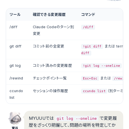
ツール
確認できる変更履歴
コマンド
/diff
Claude Codeのターン別
/diff
変更
git diff
コミット前の全変更
または termin
!git diff
diff
git log
コミット済みの変更履歴
!git log --oneline
/rewind
チェックポイント一覧
または
Esc+Esc
/rewind
ccundo
セッションの操作履歴
（別ターミナ
ccundo list
list
MYUUUでは
で変更履
git log --oneline
歴をざっくり把握して、問題の場所を特定してか
室谷