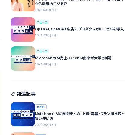
から活用のコツまで
2026年8月7日
ニュース
OpenAI、ChatGPT広告にプロダクトカルーセルを導入
2026年8月6日
ニュース
MicrosoftのAI売上、OpenAI由来が大半と判明
2026年8月6日
関連記事
ガイド
NotebookLMの制限まとめ：上限・容量・プラン別比較と
賢い使い方
2026年8月8日