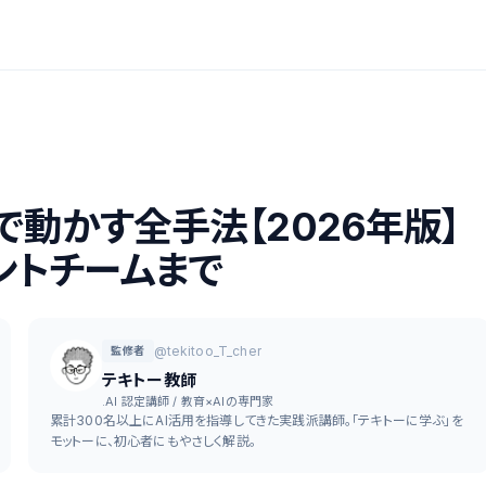
並列で動かす全手法【2026年版】
ジェントチームまで
@tekitoo_T_cher
監修者
テキトー教師
.AI 認定講師 / 教育×AIの専門家
累計300名以上にAI活用を指導してきた実践派講師。「テキトーに学ぶ」を
モットーに、初心者にもやさしく解説。