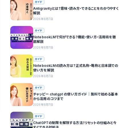
ガイド
Antigravityとは？意味・読み方・できることをわかりやすく
解説
2026年8月7日
ガイド
NotebookLMで何ができる？機能・使い方・活用術を徹
底解説
2026年8月7日
ガイド
NotebookLMの読み方は？正式名称・略称と日本語での
使い方を解説
2026年8月7日
ガイド
チャッピー chatgpt の使い方ガイド｜無料で始める基本
から活用のコツまで
2026年8月7日
ガイド
ChatGPTの制限を解除する方法！リセットの仕組みと今
すぐできる対処法