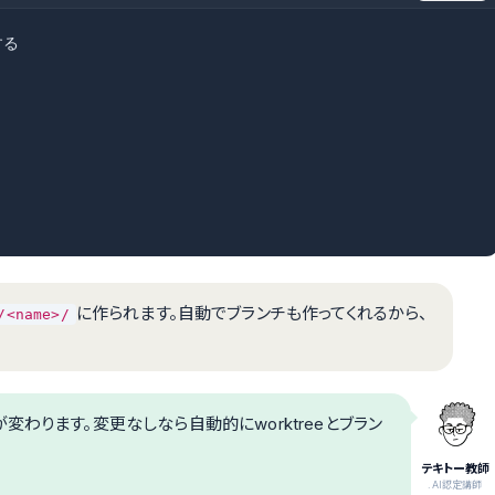
る

に作られます。自動でブランチも作ってくれるから、
/<name>/
わります。変更なしなら自動的にworktreeとブラン
テキトー教師
.AI認定講師