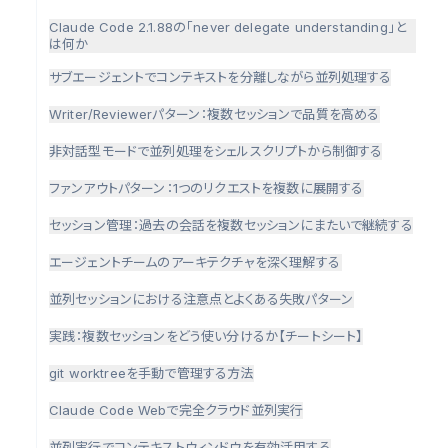
Claude Code 2.1.88の「never delegate understanding」と
は何か
サブエージェントでコンテキストを分離しながら並列処理する
Writer/Reviewerパターン：複数セッションで品質を高める
非対話型モードで並列処理をシェルスクリプトから制御する
ファンアウトパターン：1つのリクエストを複数に展開する
セッション管理：過去の会話を複数セッションにまたいで継続する
エージェントチームのアーキテクチャを深く理解する
並列セッションにおける注意点とよくある失敗パターン
実践：複数セッションをどう使い分けるか【チートシート】
git worktreeを手動で管理する方法
Claude Code Webで完全クラウド並列実行
並列実行でコンテキストウィンドウを有効活用する