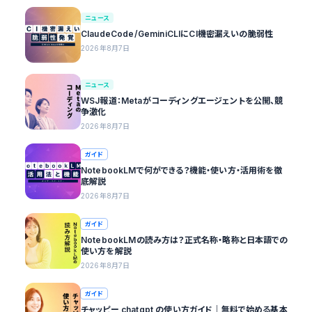
ニュース
ClaudeCode/GeminiCLIにCI機密漏えいの脆弱性
2026年8月7日
ニュース
WSJ報道：Metaがコーディングエージェントを公開、競
争激化
2026年8月7日
ガイド
NotebookLMで何ができる？機能・使い方・活用術を徹
底解説
2026年8月7日
ガイド
NotebookLMの読み方は？正式名称・略称と日本語での
使い方を解説
2026年8月7日
ガイド
チャッピー chatgpt の使い方ガイド｜無料で始める基本