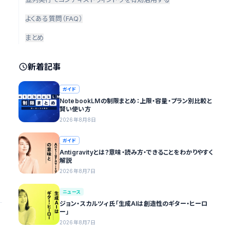
よくある質問（FAQ）
まとめ
新着記事
ガイド
NotebookLMの制限まとめ：上限・容量・プラン別比較と
賢い使い方
2026年8月8日
ガイド
Antigravityとは？意味・読み方・できることをわかりやすく
解説
2026年8月7日
ニュース
ジョン・スカルツィ氏「生成AIは創造性のギター・ヒーロ
ー」
2026年8月7日