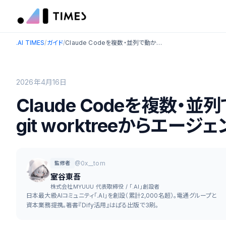
.AI TIMES
/
ガイド
/
Claude Codeを複数・並列で動かす全手法【2026年版】git worktreeからエージェントチームまで
2026年4月16日
Claude Codeを複数・
git worktreeからエー
@0x__tom
監修者
室谷東吾
株式会社MYUUU 代表取締役 / 「.AI」創設者
日本最大級AIコミュニティ「.AI」を創設（累計2,000名超）。電通グループと
資本業務提携。著書『Dify活用』はぱる出版で3刷。