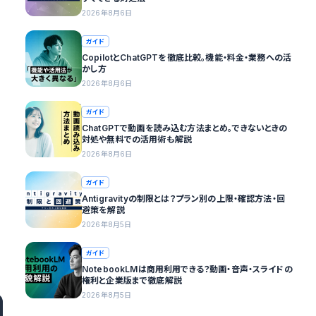
2026年8月6日
ガイド
CopilotとChatGPTを徹底比較。機能・料金・業務への活
かし方
2026年8月6日
ガイド
ChatGPTで動画を読み込む方法まとめ。できないときの
対処や無料での活用術も解説
2026年8月6日
ガイド
Antigravityの制限とは？プラン別の上限・確認方法・回
避策を解説
2026年8月5日
ガイド
NotebookLMは商用利用できる？動画・音声・スライドの
権利と企業版まで徹底解説
2026年8月5日