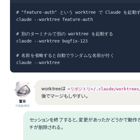
# "feature-auth" という worktree で Claude を起動す
claude --worktree feature-auth

# 別のターミナルで別の worktree を起動する

claude --worktree bugfix-123

# 名前を省略すると自動でランダムな名前が付く

claude --worktree
worktreeは
<リポジトリ>/.claude/worktrees
後でマージもしやすい。
室谷
代表取締役
セッションを終了すると、変更があったかどうかで動作が変
チが削除される。