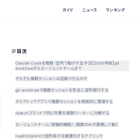
ガイド
ニュース
ランキング
目次
Claude Codeを複数・並列で動かす全手法【2026年版】git
worktreeからエージェントチームまで
そもそも複数セッションは起動できるのか
git worktreeで複数セッションを安全に並列実行する
デスクトップアプリで複数セッションを視覚的に管理する
/batchコマンドで同じ作業を複数ワーカーに分解する
エージェントチーム（実験的機能）：複数のAIが連携して動く
readOnlyHintで並列実行を最適化するテクニック