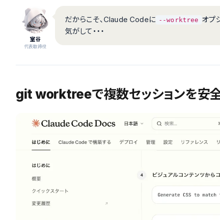
だからこそ、Claude Codeに
オプ
--worktree
気がして・・・
室谷
代表取締役
git worktreeで複数セッション