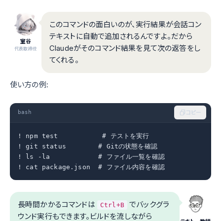
このコマンドの面白いのが、実行結果が会話コン
テキストに自動で追加されるんですよ。だから
室谷
Claudeがそのコマンド結果を見て次の返答をし
代表取締役
てくれる。
使い方の例:
bash
コピー
! npm test           # テストを実行

! git status        # Gitの状態を確認

! ls -la            # ファイル一覧を確認

! cat package.json  # ファイル内容を確認
長時間かかるコマンドは
でバックグラ
Ctrl+B
ウンド実行もできます。ビルドを流しながら