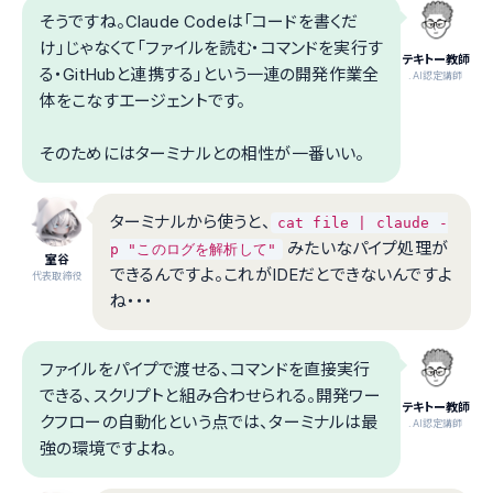
そうですね。Claude Codeは「コードを書くだ
け」じゃなくて「ファイルを読む・コマンドを実行す
テキトー教師
る・GitHubと連携する」という一連の開発作業全
.AI認定講師
体をこなすエージェントです。
そのためにはターミナルとの相性が一番いい。
ターミナルから使うと、
cat file | claude -
みたいなパイプ処理が
p "このログを解析して"
室谷
できるんですよ。これがIDEだとできないんですよ
代表取締役
ね・・・
ファイルをパイプで渡せる、コマンドを直接実行
できる、スクリプトと組み合わせられる。開発ワー
テキトー教師
クフローの自動化という点では、ターミナルは最
.AI認定講師
強の環境ですよね。