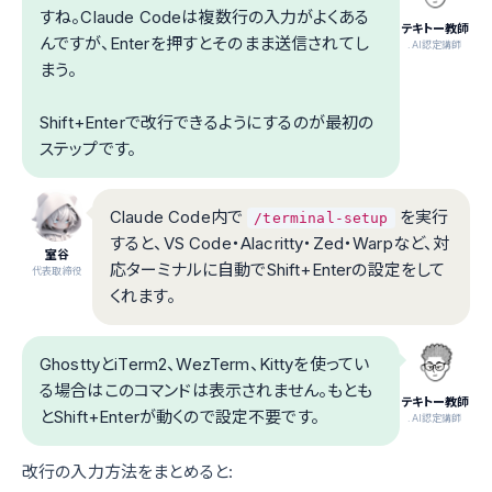
すね。Claude Codeは複数行の入力がよくある
テキトー教師
んですが、Enterを押すとそのまま送信されてし
.AI認定講師
まう。
Shift+Enterで改行できるようにするのが最初の
ステップです。
Claude Code内で
を実行
/terminal-setup
すると、VS Code・Alacritty・Zed・Warpなど、対
室谷
応ターミナルに自動でShift+Enterの設定をして
代表取締役
くれます。
GhosttyとiTerm2、WezTerm、Kittyを使ってい
る場合はこのコマンドは表示されません。もとも
テキトー教師
とShift+Enterが動くので設定不要です。
.AI認定講師
改行の入力方法をまとめると: