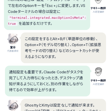
で左右のOptionキーを「Esc+」に変更します。VS
テキトー教師
Codeターミナルの場合は設定に
.AI認定講師
"terminal.integrated.macOptionIsMeta":
を追加するだけです。
true
この設定をするとAlt+B/F（単語単位の移動）、
Option+P（モデル切り替え）、Option+T（拡張思
室谷
考モードの切り替え）などのショートカットが使
代表取締役
えるようになります。
通知設定も重要です。Claude Codeがタスクを
完了して入力待ちになったとき、デスクトップ通
テキトー教師
知が来るようにしておくと、別の作業をしながら
.AI認定講師
待てるので効率が上がります。
GhosttyとKittyは設定なしで通知が来ます。