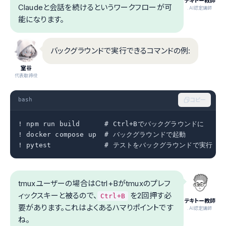
テキトー教師
Claudeと会話を続けるというワークフローが可
.AI認定講師
能になります。
バックグラウンドで実行できるコマンドの例:
室谷
代表取締役
bash
コピー
! npm run build      # Ctrl+Bでバックグラウンドに

! docker compose up  # バックグラウンドで起動

! pytest             # テストをバックグラウンドで実行
tmuxユーザーの場合はCtrl+Bがtmuxのプレフ
ィックスキーと被るので、
を2回押す必
Ctrl+B
テキトー教師
要があります。これはよくあるハマりポイントです
.AI認定講師
ね。