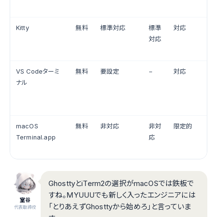
Kitty
無料
標準対応
標準
対応
対応
VS Codeターミ
無料
要設定
−
対応
ナル
macOS
無料
非対応
非対
限定的
Terminal.app
応
GhosttyとiTerm2の選択がmacOSでは鉄板で
すね。MYUUUでも新しく入ったエンジニアには
室谷
「とりあえずGhosttyから始めろ」と言っていま
代表取締役