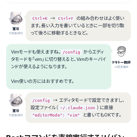
→
の組み合わせはよく使い
Ctrl+K
Ctrl+Y
ます。長い入力を書いているときに一部を切り取
室谷
って後ろに移動するときなど。
代表取締役
Vimモードも使えますね。
からエディ
/config
タモードを「vim」に切り替えると、Vimのキーバイ
テキトー教師
ンドが使えるようになります。
.AI認定講師
Vim使いの方にはおすすめです。
→ エディタモードで設定できますし、
/config
設定ファイル（
）に直接
~/.claude.json
室谷
と書いてもOKです。
"editorMode": "vim"
代表取締役