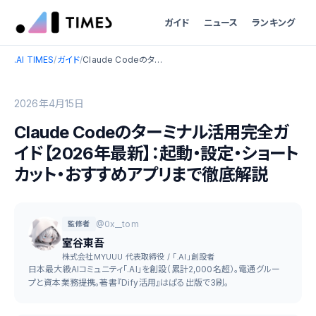
ガイド
ニュース
ランキング
.AI TIMES
/
ガイド
/
Claude Codeのターミナル活用完全ガイド【2026年最新】：起動・設定・ショートカット・おすすめアプリまで徹底解説
2026年4月15日
Claude Codeのターミナル活用完全ガ
イド【2026年最新】：起動・設定・ショート
カット・おすすめアプリまで徹底解説
@0x__tom
監修者
室谷東吾
株式会社MYUUU 代表取締役 / 「.AI」創設者
日本最大級AIコミュニティ「.AI」を創設（累計2,000名超）。電通グルー
プと資本業務提携。著書『Dify活用』はぱる出版で3刷。