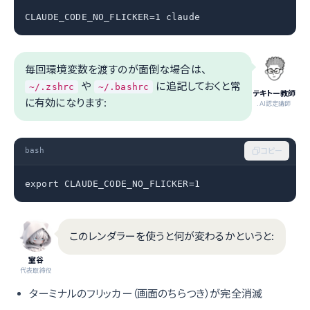
CLAUDE_CODE_NO_FLICKER=1 claude
毎回環境変数を渡すのが面倒な場合は、
や
に追記しておくと常
~/.zshrc
~/.bashrc
テキトー教師
に有効になります:
.AI認定講師
bash
コピー
export CLAUDE_CODE_NO_FLICKER=1
このレンダラーを使うと何が変わるかというと:
室谷
代表取締役
ターミナルのフリッカー（画面のちらつき）が完全消滅