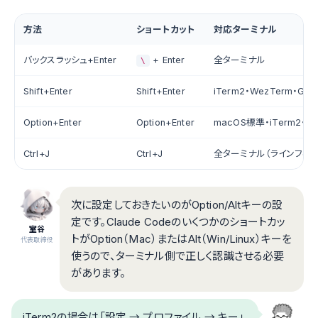
方法
ショートカット
対応ターミナル
バックスラッシュ+Enter
+ Enter
全ターミナル
\
Shift+Enter
Shift+Enter
iTerm2・WezTerm・Ghost
Option+Enter
Option+Enter
macOS標準・iTerm2・VS
Ctrl+J
Ctrl+J
全ターミナル（ラインフィー
次に設定しておきたいのがOption/Altキーの設
定です。Claude Codeのいくつかのショートカッ
室谷
トがOption（Mac）またはAlt（Win/Linux）キーを
代表取締役
使うので、ターミナル側で正しく認識させる必要
があります。
iTerm2の場合は「設定 → プロファイル → キー」