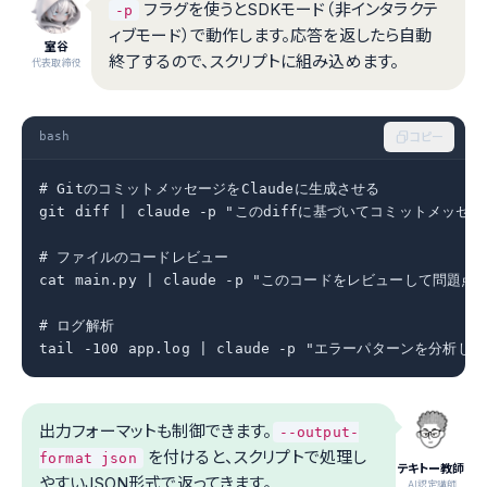
フラグを使うとSDKモード（非インタラクテ
-p
ィブモード）で動作します。応答を返したら自動
室谷
終了するので、スクリプトに組み込めます。
代表取締役
bash
コピー
# GitのコミットメッセージをClaudeに生成させる

git diff | claude -p "このdiffに基づいてコミットメッセ
# ファイルのコードレビュー

cat main.py | claude -p "このコードをレビューして問題点
# ログ解析

tail -100 app.log | claude -p "エラーパターンを分析して
出力フォーマットも制御できます。
--output-
を付けると、スクリプトで処理し
format json
テキトー教師
やすいJSON形式で返ってきます。
.AI認定講師