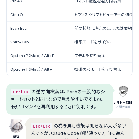
Ctrl+R
コマンド履歴を逆方向検索
Ctrl+O
トランスクリプトビューアーの切り替
Esc+Esc
前の状態に巻き戻し、または要約
Shift+Tab
権限モードをサイクル
Option+P（Mac）/ Alt+P
モデルを切り替え
Option+T（Mac）/ Alt+T
拡張思考モードを切り替え
の逆方向検索は、Bashの一般的なシ
Ctrl+R
ョートカットと同じなので覚えやすいですよね。
テキトー教師
長いコマンドを再利用するときに便利です。
.AI認定講師
の巻き戻し機能は知らない人が多い
Esc+Esc
んですが、Claude Codeが間違った方向に進ん
室谷