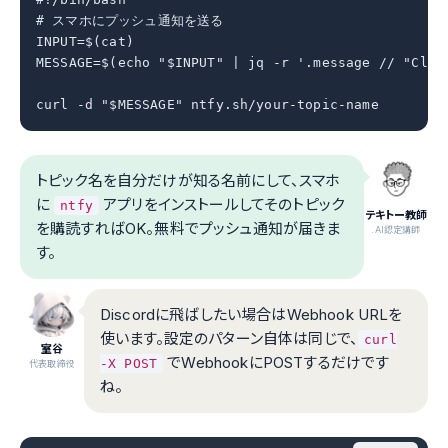
# スマホにプッシュ通知を送る

INPUT=$(cat)

MESSAGE=$(echo "$INPUT" | jq -r '.message // "C
curl -d "$MESSAGE" ntfy.sh/your-topic-name
トピック名を自分だけが知る名前にして、スマホ
に
アプリをインストールしてそのトピック
ntfy
テキトー教師
を購読すればOK。無料でプッシュ通知が届きま
.AI認定講師
す。
Discordに飛ばしたい場合はWebhook URLを
使います。設定のパターン自体は同じで、
curl
室谷
でWebhookにPOSTするだけです
-X POST
代表取締役
ね。