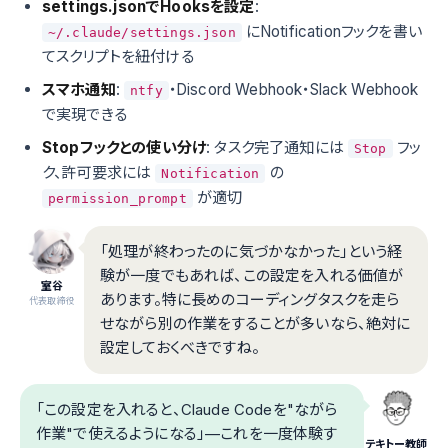
settings.jsonでHooksを設定
:
にNotificationフックを書い
~/.claude/settings.json
てスクリプトを紐付ける
スマホ通知
:
・Discord Webhook・Slack Webhook
ntfy
で実現できる
Stopフックとの使い分け
: タスク完了通知には
フッ
Stop
ク、許可要求には
の
Notification
が適切
permission_prompt
「処理が終わったのに気づかなかった」という経
験が一度でもあれば、この設定を入れる価値が
室谷
あります。特に長めのコーディングタスクを走ら
代表取締役
せながら別の作業をすることが多いなら、絶対に
設定しておくべきですね。
「この設定を入れると、Claude Codeを"ながら
作業"で使えるようになる」—これを一度体験す
テキトー教師