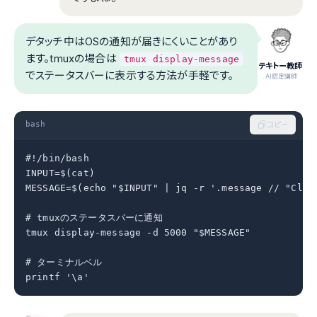
デタッチ中はOSの通知が届きにくいことがあり
ます。tmuxの場合は
tmux display-message
テキトー教師
でステータスバーに表示する方法が手軽です。
.AI認定講師
bash
コピー
#!/bin/bash

INPUT=$(cat)

MESSAGE=$(echo "$INPUT" | jq -r '.message // "Cla
# tmuxのステータスバーに通知

tmux display-message -d 5000 "$MESSAGE"

# ターミナルベル

printf '\a'