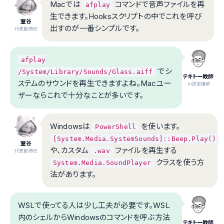
Macでは
コマンドで音声ファイルを再
afplay
生できます。Hooksスクリプトの中でこれを呼び
室谷
出すのが一番シンプルです。
代表取締役
afplay
でシ
/System/Library/Sounds/Glass.aiff
テキトー教師
ステムのサウンドを再生できますよね。Macユー
.AI認定講師
ザーならこれで十分なことが多いです。
Windowsは
を使います。
PowerShell
[System.Media.SystemSounds]::Beep.Play()
室谷
や、カスタム
ファイルを再生する
.wav
代表取締役
クラスを使う方
System.Media.SoundPlayer
法があります。
WSLで使ってる人は少し工夫が必要です。WSL
内のシェルからWindowsのコマンドを呼ぶ方法
テキトー教師