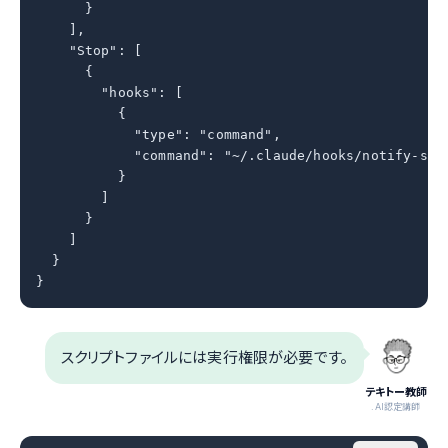
      }

    ],

    "Stop": [

      {

        "hooks": [

          {

            "type": "command",

            "command": "~/.claude/hooks/notify-stop
          }

        ]

      }

    ]

  }

}
スクリプトファイルには実行権限が必要です。
テキトー教師
.AI認定講師