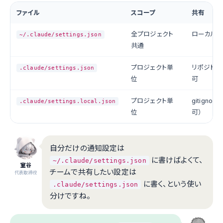
ファイル
スコープ
共有
全プロジェクト
ローカル
~/.claude/settings.json
共通
プロジェクト単
リポジトリ
.claude/settings.json
位
可
プロジェクト単
gitigno
.claude/settings.local.json
位
可）
自分だけの通知設定は
に書けばよくて、
~/.claude/settings.json
室谷
チームで共有したい設定は
代表取締役
に書く、という使い
.claude/settings.json
分けですね。