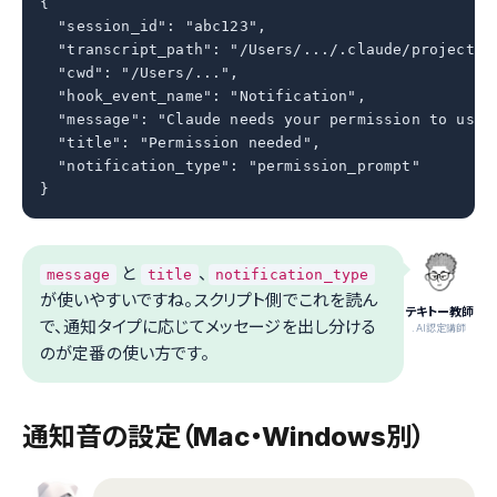
{

  "session_id": "abc123",

  "transcript_path": "/Users/.../.claude/projects/.
  "cwd": "/Users/...",

  "hook_event_name": "Notification",

  "message": "Claude needs your permission to use B
  "title": "Permission needed",

  "notification_type": "permission_prompt"

}
と
、
message
title
notification_type
が使いやすいですね。スクリプト側でこれを読ん
テキトー教師
で、通知タイプに応じてメッセージを出し分ける
.AI認定講師
のが定番の使い方です。
通知音の設定（Mac・Windows別）