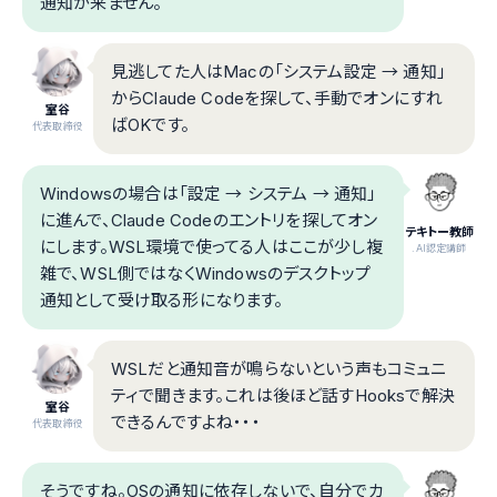
通知が来ません。
見逃してた人はMacの「システム設定 → 通知」
からClaude Codeを探して、手動でオンにすれ
室谷
ばOKです。
代表取締役
Windowsの場合は「設定 → システム → 通知」
に進んで、Claude Codeのエントリを探してオン
テキトー教師
にします。WSL環境で使ってる人はここが少し複
.AI認定講師
雑で、WSL側ではなくWindowsのデスクトップ
通知として受け取る形になります。
WSLだと通知音が鳴らないという声もコミュニ
ティで聞きます。これは後ほど話すHooksで解決
室谷
できるんですよね・・・
代表取締役
そうですね。OSの通知に依存しないで、自分でカ