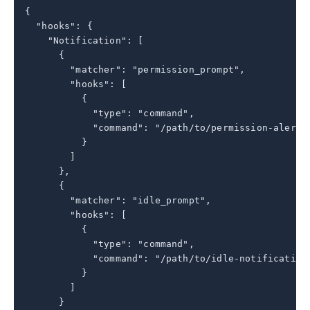
{

  "hooks": {

    "Notification": [

      {

        "matcher": "permission_prompt",

        "hooks": [

          {

            "type": "command",

            "command": "/path/to/permission-alert.s
          }

        ]

      },

      {

        "matcher": "idle_prompt",

        "hooks": [

          {

            "type": "command",

            "command": "/path/to/idle-notification.
          }

        ]

      }
