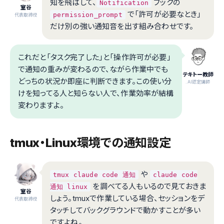
知を飛ばして、
フックの
Notification
室谷
で「許可が必要なとき」
permission_prompt
代表取締役
だけ別の強い通知音を出す組み合わせです。
これだと「タスク完了した」と「操作許可が必要」
で通知の重みが変わるので、ながら作業中でも
テキトー教師
どっちの状況か即座に判断できます。この使い分
.AI認定講師
けを知ってる人と知らない人で、作業効率が結構
変わりますよ。
tmux・Linux環境での通知設定
や
tmux claude code 通知
claude code
を調べてる人もいるので見ておきま
通知 linux
室谷
しょう。tmuxで作業している場合、セッションをデ
代表取締役
タッチしてバックグラウンドで動かすことが多い
ですよね。