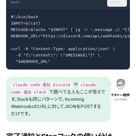
bash
コピー
#!/bin/bash

INPUT=$(cat)

MESSAGE=$(echo "$INPUT" | jq -r '.message // "C
WEBHOOK_URL="https://discord.com/api/webhooks/your-
curl -H "Content-Type: application/json" \

  -d "{\"content\": \"$MESSAGE\"}" \

  "$WEBHOOK_URL"
や
claude code 通知 discord
claude
で調べてる人もここが答えで
code 通知 slack
テキトー教師
す。Slackも同じパターンで、Incoming
.AI認定講師
WebhooksのURLに対してJSONをPOSTする
だけです。