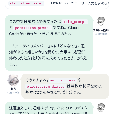
MCPサーバーがユーザー入力を求めるとき
elicitation_dialog
この中で日常的に関係するのは
idle_prompt
と
ですね。「Claude
permission_prompt
テキトー教師
Codeが止まった」ときがほぼこの2つ。
.AI認定講師
コミュニティのメンバーさんに「どんなときに通
知が来ると嬉しいか」を聞くと、大半は「処理が
終わったとき」と「許可を求めてきたとき」と答え
ます。
そうですよね。
や
auth_success
は特殊な状況なので、
elicitation_dialog
室谷
基本は2つを押さえれば十分です。
代表取締役
注意点として、通知はデフォルトだとOSのデスク