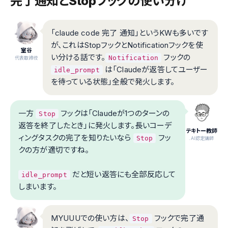
完了通知とStopフックの使い分け
「claude code 完了 通知」というKWも多いです
が、これはStopフックとNotificationフックを使
室谷
い分ける話です。
フックの
Notification
代表取締役
は「Claudeが返答してユーザー
idle_prompt
を待っている状態」全般で発火します。
一方
フックは「Claudeが1つのターンの
Stop
返答を終了したとき」に発火します。長いコーデ
テキトー教師
ィングタスクの完了を知りたいなら
フッ
Stop
.AI認定講師
クの方が適切ですね。
だと短い返答にも全部反応して
idle_prompt
しまいます。
MYUUUでの使い方は、
フックで完了通
Stop