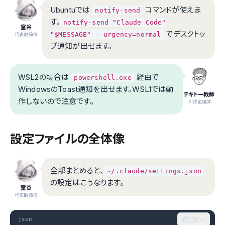
Ubuntuでは
コマンドが使えま
notify-send
す。
notify-send "Claude Code"
室谷
でデスクトッ
"$MESSAGE" --urgency=normal
代表取締役
プ通知が出せます。
WSL2の場合は
経由で
powershell.exe
WindowsのToast通知を出せます。WSL1では動
テキトー教師
作しないので注意です。
.AI認定講師
設定ファイルの全体像
全部まとめると、
~/.claude/settings.json
の設定はこうなります。
室谷
代表取締役
json
コピー