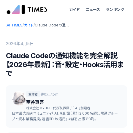
ガイド
ニュース
ランキング
.AI TIMES
/
ガイド
/
Claude Codeの通知機能を完全解説【2026年最新】：音・設定・Hooks活用まで
2026年4月5日
Claude Codeの通知機能を完全解説
【2026年最新】：音・設定・Hooks活用ま
で
@0x__tom
監修者
室谷東吾
株式会社MYUUU 代表取締役 / 「.AI」創設者
日本最大級AIコミュニティ「.AI」を創設（累計2,000名超）。電通グルー
プと資本業務提携。著書『Dify活用』はぱる出版で3刷。