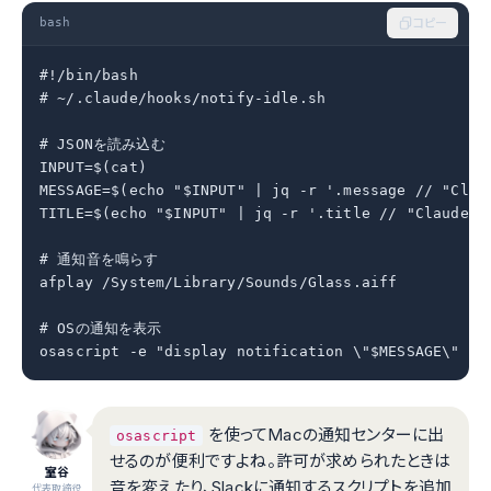
bash
コピー
#!/bin/bash

# ~/.claude/hooks/notify-idle.sh

# JSONを読み込む

INPUT=$(cat)

MESSAGE=$(echo "$INPUT" | jq -r '.message // "C
TITLE=$(echo "$INPUT" | jq -r '.title // "Claude Co
# 通知音を鳴らす

afplay /System/Library/Sounds/Glass.aiff

# OSの通知を表示

osascript -e "display notification \"$MESSAGE\" wi
を使ってMacの通知センターに出
osascript
せるのが便利ですよね。許可が求められたときは
室谷
音を変えたり、Slackに通知するスクリプトを追加
代表取締役