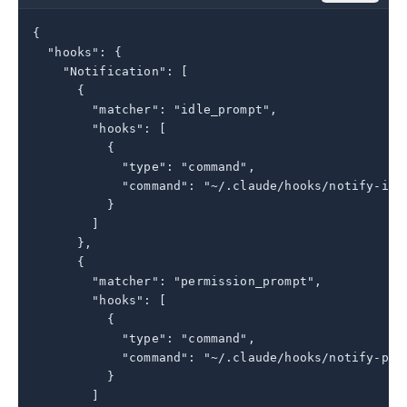
{

  "hooks": {

    "Notification": [

      {

        "matcher": "idle_prompt",

        "hooks": [

          {

            "type": "command",

            "command": "~/.claude/hooks/notify-idle
          }

        ]

      },

      {

        "matcher": "permission_prompt",

        "hooks": [

          {

            "type": "command",

            "command": "~/.claude/hooks/notify-perm
          }

        ]
