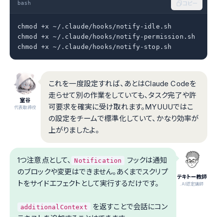
bash
コピー
chmod +x ~/.claude/hooks/notify-idle.sh

chmod +x ~/.claude/hooks/notify-permission.sh

chmod +x ~/.claude/hooks/notify-stop.sh
これを一度設定すれば、あとはClaude Codeを
走らせて別の作業をしていても、タスク完了や許
室谷
可要求を確実に受け取れます。MYUUUではこ
代表取締役
の設定をチームで標準化していて、かなり効率が
上がりましたよ。
1つ注意点として、
フックは通知
Notification
のブロックや変更はできません。あくまでスクリプ
テキトー教師
トをサイドエフェクトとして実行するだけです。
.AI認定講師
を返すことで会話にコン
additionalContext