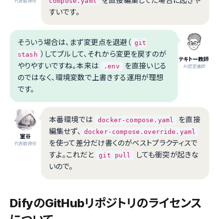
を直接編集してた場合に起きや
compose.yaml
代表取締役
すいです。
そういう場合は、まず変更点を退避（
git
）してプルして、それから変更を戻すのが
stash
テキトー教師
やりやすいですね。本来は
を直接いじる
.env
.AI認定講師
のではなく、環境変数で上書きする運用が理想
です。
本番環境では
を直接
docker-compose.yaml
編集せず、
docker-compose.override.yaml
室谷
を使って差分だけ書くのがベストプラクティスで
代表取締役
すよ。これだと
しても衝突が起きな
git pull
いので。
DifyのGitHubリポジトリのライセンス