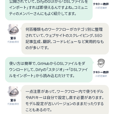
公開されていて、DifyのGUIから「DSLファイルを
テキトー教師
インポート」すれば即使えるんですよね。コミュニ
.AI認定講師
ティのメンバーさんにもよく紹介してます。
何百種類ものワークフローがカテゴリ別に整理
されていて、ウェブサイトのスクレイピング、SEO
室谷
記事生成、翻訳、コードレビューなど実用的なも
代表取締役
のが多いです。
使い方は簡単で、GitHubからDSLファイルをダ
ウンロードして、Difyの「スタジオ」→「DSLファイ
テキトー教師
ルをインポート」から読み込むだけです。
.AI認定講師
一点注意があって、ワークフロー内で使うモデル
やAPIキーは自分で設定し直す必要があります。
室谷
モデル設定が古いバージョンのままだったりする
代表取締役
こともあるので。