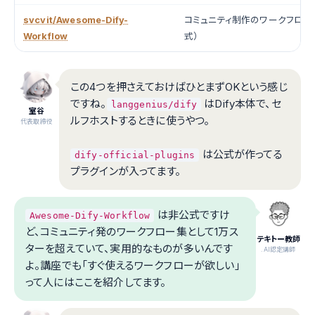
svcvit/Awesome-Dify-
コミュニティ制作のワークフロー
Workflow
式）
この4つを押さえておけばひとまずOKという感じ
ですね。
はDify本体で、セ
langgenius/dify
室谷
ルフホストするときに使うやつ。
代表取締役
は公式が作ってる
dify-official-plugins
プラグインが入ってます。
は非公式ですけ
Awesome-Dify-Workflow
ど、コミュニティ発のワークフロー集として1万ス
テキトー教師
ターを超えていて、実用的なものが多いんです
.AI認定講師
よ。講座でも「すぐ使えるワークフローが欲しい」
って人にはここを紹介してます。