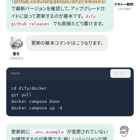
（
github.com/langgenius/dify/releases
）
テキトー教師
で最新バージョンを確認して、アップグレードガ
.AI認定講師
イドに従って更新するのが基本です。
dify
でも直接たどり着けます。
github releases
更新の基本コマンドはこうなります。
室谷
代表取締役
bash
コピー
cd dify/docker

git pull

docker compose down

docker compose up -d
更新前に
が変更されていない
.env.example
か確認するのが重要です。新しいバージョンで環