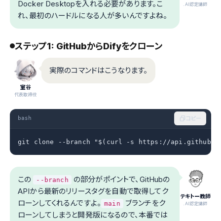
Docker Desktopを入れる必要があります。こ
.AI認定講師
れ、最初のハードルになる人が多いんですよね。
ステップ1: GitHubからDifyをクローン
実際のコマンドはこうなります。
室谷
代表取締役
bash
コピー
git clone --branch "$(curl -s https://api.github.c
この
の部分がポイントで、GitHubの
--branch
APIから最新のリリースタグを自動で取得してク
テキトー教師
ローンしてくれるんですよ。
ブランチをク
main
.AI認定講師
ローンしてしまうと開発版になるので、本番では