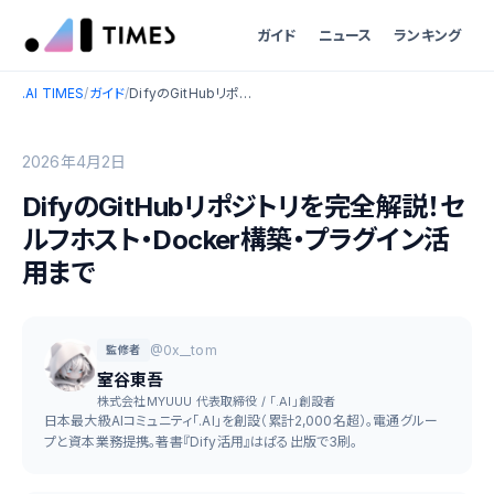
ガイド
ニュース
ランキング
.AI TIMES
/
ガイド
/
DifyのGitHubリポジトリを完全解説！セルフホスト・Docker構築・プラグイン活用まで
2026年4月2日
DifyのGitHubリポジトリを完全解説！セ
ルフホスト・Docker構築・プラグイン活
用まで
@0x__tom
監修者
室谷東吾
株式会社MYUUU 代表取締役 / 「.AI」創設者
日本最大級AIコミュニティ「.AI」を創設（累計2,000名超）。電通グルー
プと資本業務提携。著書『Dify活用』はぱる出版で3刷。