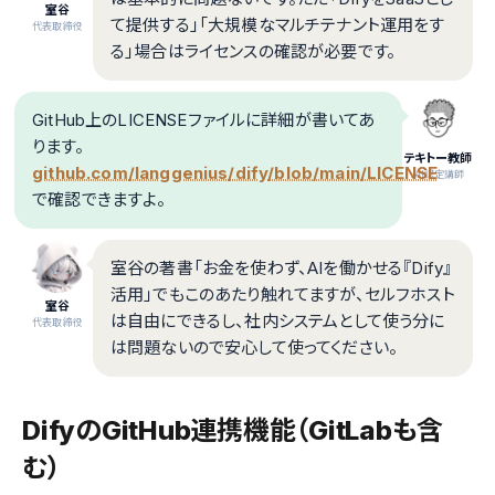
室谷
て提供する」「大規模なマルチテナント運用をす
代表取締役
る」場合はライセンスの確認が必要です。
GitHub上のLICENSEファイルに詳細が書いてあ
ります。
テキトー教師
github.com/langgenius/dify/blob/main/LICENSE
.AI認定講師
で確認できますよ。
室谷の著書「お金を使わず、AIを働かせる『Dify』
活用」でもこのあたり触れてますが、セルフホスト
室谷
は自由にできるし、社内システムとして使う分に
代表取締役
は問題ないので安心して使ってください。
DifyのGitHub連携機能（GitLabも含
む）