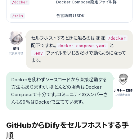
Docker Compose設定ファイル群
/docker
各言語向けSDK
/sdks
セルフホストするときに触るのはほぼ
/docker
配下ですね。
と
docker-compose.yaml
室谷
ファイルをいじるだけで動くようになって
.env
代表取締役
ます。
Dockerを使わずソースコードから直接起動する
方法もありますが、ほとんどの場合はDocker
テキトー教師
Composeで十分です。コミュニティのメンバーさ
.AI認定講師
んも99%はDockerで立てています。
GitHubからDifyをセルフホストする手
順