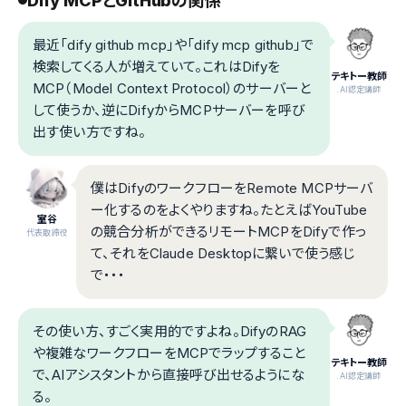
Dify MCPとGitHubの関係
最近「dify github mcp」や「dify mcp github」で
検索してくる人が増えていて。これはDifyを
テキトー教師
MCP（Model Context Protocol）のサーバーと
.AI認定講師
して使うか、逆にDifyからMCPサーバーを呼び
出す使い方ですね。
僕はDifyのワークフローをRemote MCPサーバ
ー化するのをよくやりますね。たとえばYouTube
室谷
の競合分析ができるリモートMCPをDifyで作っ
代表取締役
て、それをClaude Desktopに繋いで使う感じ
で・・・
その使い方、すごく実用的ですよね。DifyのRAG
や複雑なワークフローをMCPでラップすること
テキトー教師
で、AIアシスタントから直接呼び出せるようにな
.AI認定講師
る。