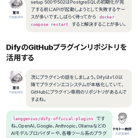
setup 500や502はPostgreSQLの初期化が完
了する前にAPIが起動しようとして失敗するケー
室谷
スが多いです。しばらく待ってから
docker
代表取締役
すると解決することが多い。
compose restart
DifyのGitHubプラグインリポジトリを
活用する
次にプラグインの話をしましょう。Difyはv1.0以
降でプラグインエコシステムが本格化していて、
室谷
GitHubにプラグイン専用のリポジトリがあるんで
代表取締役
すよね。
です
langgenius/dify-official-plugins
ね。OpenAI、Google、Anthropic、Ollamaなどの
テキトー教師
AIモデルプロバイダーや、各種ツール系のプラグ
.AI認定講師