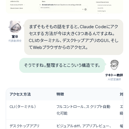
まずそもそもの話をすると、Claude Codeにアク
セスする方法が今は大きく3つあるんですよね。
室谷
CLIのターミナル、デスクトップアプリのGUI、そし
代表取締役
てWebブラウザからのアクセス。
そうですね。整理するとこういう構造です。
テキトー教師
.AI認定講師
アクセス方法
特徴
対象
CLI（ターミナル）
フルコントロール、スクリプト自動
エン
化可能
級者
デスクトップアプリ
ビジュアルdiff、アプリプレビュー、
幅広