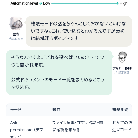
権限モードの話をちゃんとしておかないといけな
いですね。これ、使い込むとわかるんですが最初
室谷
は結構迷うポイントです。
代表取締役
そうなんですよ。「どれを選べばいいの？」ってい
つも聞かれます。
テキトー教師
.AI認定講師
公式ドキュメントのモード一覧をまとめるとこう
なります。
モード
動作
推奨用途
Ask
ファイル編集・コマンド実行前
初めての方、
permissions（デフ
に確認を求める
近いコード
ォルト）