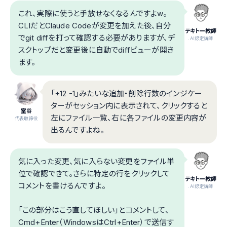
これ、実際に使うと手放せなくなるんですよw。
CLIだとClaude Codeが変更を加えた後、自分
テキトー教師
でgit diffを打って確認する必要がありますが、デ
.AI認定講師
スクトップだと変更後に自動でdiffビューが開き
ます。
「+12 -1」みたいな追加・削除行数のインジケー
ターがセッション内に表示されて、クリックすると
室谷
左にファイル一覧、右に各ファイルの変更内容が
代表取締役
出るんですよね。
気に入った変更、気に入らない変更をファイル単
位で確認できて。さらに特定の行をクリックして
テキトー教師
コメントを書けるんですよ。
.AI認定講師
「この部分はこう直してほしい」とコメントして、
Cmd+Enter（WindowsはCtrl+Enter）で送信す