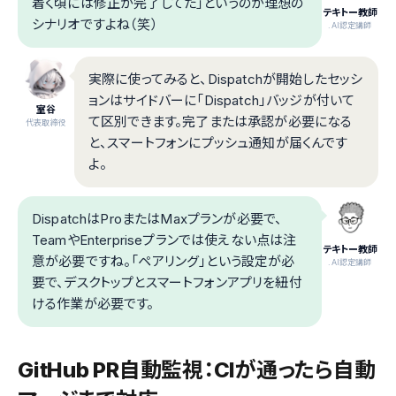
着く頃には修正が完了してた」というのが理想の
テキトー教師
シナリオですよね（笑）
.AI認定講師
実際に使ってみると、Dispatchが開始したセッシ
ョンはサイドバーに「Dispatch」バッジが付いて
室谷
て区別できます。完了または承認が必要になる
代表取締役
と、スマートフォンにプッシュ通知が届くんです
よ。
DispatchはProまたはMaxプランが必要で、
TeamやEnterpriseプランでは使えない点は注
テキトー教師
意が必要ですね。「ペアリング」という設定が必
.AI認定講師
要で、デスクトップとスマートフォンアプリを紐付
ける作業が必要です。
GitHub PR自動監視：CIが通ったら自動