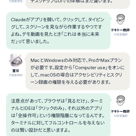
デスクトップGUIでの体験はまた違います。
代表取締役
Claudeがアプリを開いて、クリックして、タイピン
グして、スクリーンを見ながら作業するやつです
テキトー教師
よね。デモ動画を見たとき「これは本当に未来
.AI認定講師
だ」って思いました。
MacとWindowsのみ対応で、ProかMaxプラン
が必要です。設定から「Computer use」をオンに
室谷
して、macOSの場合はアクセシビリティとスクリ
代表取締役
ーン録画の権限を与える必要があります。
注意点があって、ブラウザは「見るだけ」、ターミ
ナルとIDEは「クリックのみ」、それ以外のアプリ
テキトー教師
は「全操作可」という権限階層になってるんです。
.AI認定講師
ターミナルに対してフルコントロールを与えない
のは賢い設計だと思いますよ。