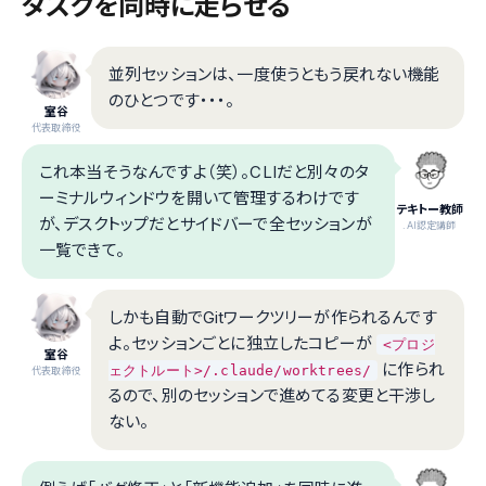
タスクを同時に走らせる
並列セッションは、一度使うともう戻れない機能
のひとつです・・・。
室谷
代表取締役
これ本当そうなんですよ（笑）。CLIだと別々のタ
ーミナルウィンドウを開いて管理するわけです
テキトー教師
が、デスクトップだとサイドバーで全セッションが
.AI認定講師
一覧できて。
しかも自動でGitワークツリーが作られるんです
よ。セッションごとに独立したコピーが
<プロジ
室谷
に作られ
ェクトルート>/.claude/worktrees/
代表取締役
るので、別のセッションで進めてる変更と干渉し
ない。