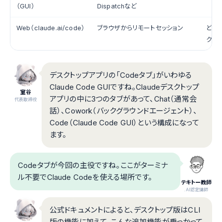
（GUI）
Dispatchなど
Web（claude.ai/code）
ブラウザからリモートセッション
どこ
クセ
デスクトップアプリの「Codeタブ」がいわゆる
Claude Code GUIですね。Claudeデスクトップ
室谷
アプリの中に3つのタブがあって、Chat（通常会
代表取締役
話）、Cowork（バックグラウンドエージェント）、
Code（Claude Code GUI）という構成になって
ます。
Codeタブが今回の主役ですね。ここがターミナ
ル不要でClaude Codeを使える場所です。
テキトー教師
.AI認定講師
公式ドキュメントによると、デスクトップ版はCLI
版の機能に加えて、こんな追加機能が乗っかって