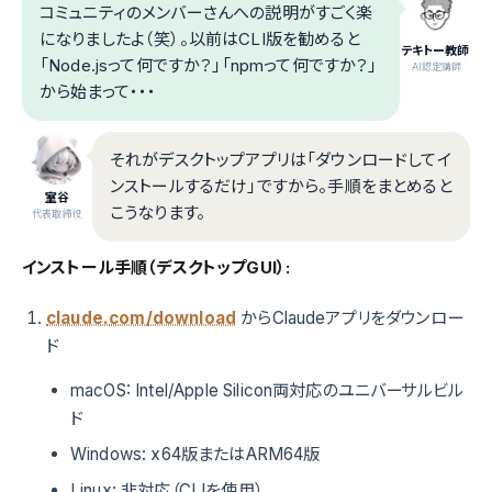
コミュニティのメンバーさんへの説明がすごく楽
になりましたよ（笑）。以前はCLI版を勧めると
テキトー教師
「Node.jsって何ですか？」「npmって何ですか？」
.AI認定講師
から始まって・・・
それがデスクトップアプリは「ダウンロードしてイ
ンストールするだけ」ですから。手順をまとめると
室谷
こうなります。
代表取締役
インストール手順（デスクトップGUI）:
claude.com/download
からClaudeアプリをダウンロー
ド
macOS: Intel/Apple Silicon両対応のユニバーサルビル
ド
Windows: x64版またはARM64版
Linux: 非対応（CLIを使用）