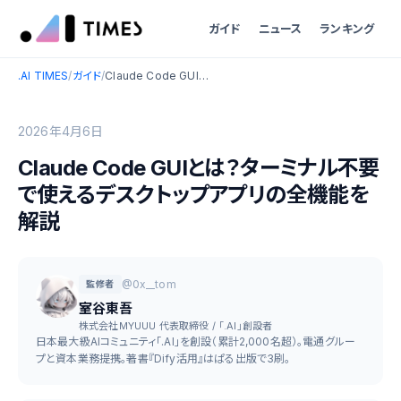
ガイド
ニュース
ランキング
.AI TIMES
/
ガイド
/
Claude Code GUIとは？ターミナル不要で使えるデスクトップアプリの全機能を解説
2026年4月6日
Claude Code GUIとは？ターミナル不要
で使えるデスクトップアプリの全機能を
解説
@0x__tom
監修者
室谷東吾
株式会社MYUUU 代表取締役 / 「.AI」創設者
日本最大級AIコミュニティ「.AI」を創設（累計2,000名超）。電通グルー
プと資本業務提携。著書『Dify活用』はぱる出版で3刷。