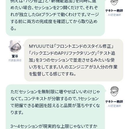
例えば「バグ修正」と「新機能追加」を同時に進
めたい場合、セッションを2つ開くだけで、それぞ
テキトー教師
れが独立したGitブランチで動くわけです。マージ
.AI認定講師
する前に両方の完成度を確認してから取り込め
る。
MYUUUでは「フロントエンドのスタイル修正」
「バックエンドのAPIリファクタリング」「テスト追
室谷
加」を3つのセッションで並走させるみたいな使
代表取締役
い方をしてます。1人のエンジニアが3人分の作業
を監督してる感じですね。
ただセッションを無制限に増やせばいいわけじゃ
なくて。コンテキストが分散するので、1セッション
テキトー教師
で把握できる範囲を超えると品質が落ちやすくな
.AI認定講師
ります。
3〜4セッションが現実的な上限じゃないですか