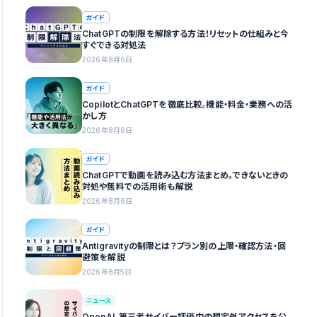
ガイド
ChatGPTの制限を解除する方法！リセットの仕組みと今
すぐできる対処法
2026年8月6日
ガイド
CopilotとChatGPTを徹底比較。機能・料金・業務への活
かし方
2026年8月6日
ガイド
ChatGPTで動画を読み込む方法まとめ。できないときの
対処や無料での活用術も解説
2026年8月6日
ガイド
Antigravityの制限とは？プラン別の上限・確認方法・回
避策を解説
2026年8月5日
ニュース
OpenAI、第三者サイバー評価中の想定外アクセスを公