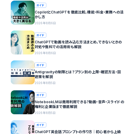
ガイド
CopilotとChatGPTを徹底比較。機能・料金・業務への活
かし方
2026年8月6日
ガイド
ChatGPTで動画を読み込む方法まとめ。できないときの
対処や無料での活用術も解説
2026年8月6日
ガイド
Antigravityの制限とは？プラン別の上限・確認方法・回
避策を解説
2026年8月5日
ガイド
NotebookLMは商用利用できる？動画・音声・スライドの
権利と企業版まで徹底解説
2026年8月5日
ガイド
ChatGPT英会話プロンプトの作り方｜初心者から上級