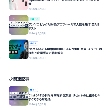
表
2026年8月5日
ニュース
アンソロピックAIが偽プロフィールで人間を騙す 英AISI
テスト
2026年8月5日
ガイド
NotebookLMは商用利用できる？動画・音声・スライドの
権利と企業版まで徹底解説
2026年8月5日
関連記事
ガイド
ChatGPTの制限を解除する方法！リセットの仕組みと今
すぐできる対処法
2026年8月6日