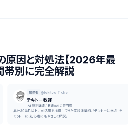
きの原因と対処法【2026年最
時間帯別に完全解説
@tekitoo_T_cher
監修者
テキトー教師
.AI 認定講師 / 教育×AIの専門家
累計300名以上にAI活用を指導してきた実践派講師。「テキトーに学ぶ」を
モットーに、初心者にもやさしく解説。