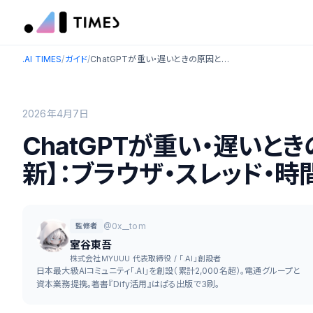
.AI TIMES
/
ガイド
/
ChatGPTが重い・遅いときの原因と対処法【2026年最新】：ブラウザ・スレッド・時間帯別に完全解説
2026年4月7日
ChatGPTが重い・遅いと
新】：ブラウザ・スレッド・
@0x__tom
監修者
室谷東吾
株式会社MYUUU 代表取締役 / 「.AI」創設者
日本最大級AIコミュニティ「.AI」を創設（累計2,000名超）。電通グループと
資本業務提携。著書『Dify活用』はぱる出版で3刷。