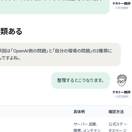
テキトー教師
.AI認定講師
種類ある
原因は「OpenAI側の問題」と「自分の環境の問題」の2種類に
んですよね。
整理するとこうなります。
テキトー教師
.AI認定講師
具体例
確認方法
サーバー混雑、
公式ステー
障害、メンテナン
タスページ