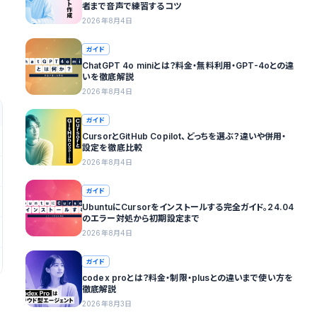
者まで音声で練習するコツ
2026年8月4日
ガイド
ChatGPT 4o miniとは？料金・無料利用・GPT-4oとの違
いを徹底解説
2026年8月4日
ガイド
CursorとGitHub Copilot、どっちを選ぶ？違いや併用・
設定を徹底比較
2026年8月4日
ガイド
UbuntuにCursorをインストールする完全ガイド。24.04
のエラー対処から初期設定まで
2026年8月4日
ガイド
codex proとは？料金・制限・plusとの違いまで使い方を
徹底解説
2026年8月3日